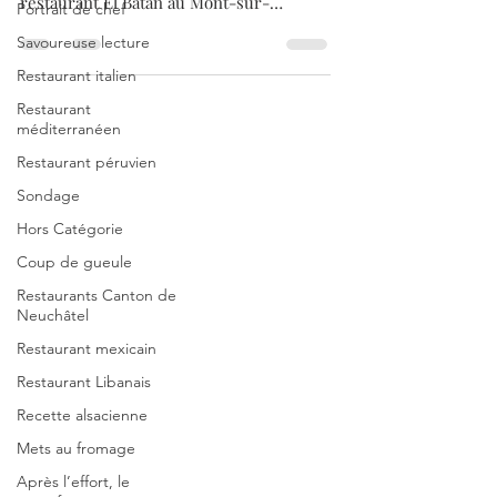
Ce midi, je voulais voyager, et ça a été le
Portrait de chef
cas avec la cuisine péruvienne du
Savoureuse lecture
restaurant El Batán au Mont-sur-
Restaurant italien
Lausanne. C’est aussi une...
Restaurant
méditerranéen
Restaurant péruvien
Sondage
Hors Catégorie
Coup de gueule
Restaurants Canton de
Neuchâtel
Restaurant mexicain
Restaurant Libanais
Recette alsacienne
Mets au fromage
Après l’effort, le