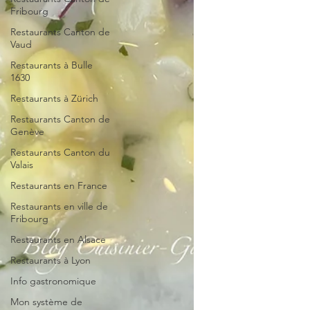
Fribourg
Restaurants Canton de
Vaud
Restaurants à Bulle
1630
Restaurants à Zürich
Restaurants Canton de
Genève
Restaurants Canton du
Valais
Restaurants en France
Restaurants en ville de
Fribourg
Restaurants en Alsace
Restaurants à Lyon
Info gastronomique
Mon système de