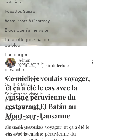
notation
Recettes Suisse
Restaurants à Charmey
Blogs que j'aime visiter
La recette gourmande
du blog.
Hamburger
Restaurant ouvert le
dimanche
Admin
Sélectionné dans le
6 juil. 2025
3 min de lecture
Gault & Millau
Ce midi, je voulais voyager,
Sélectionné dans le
guide Michelin
et ça a été le cas avec la
Labellisé Fait Maison
cuisine péruvienne du
Dégustation de vins
restaurant El Batán au
Un sommelier, une
Mont-sur-Lausanne.
dégustation