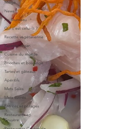
Mitigé
News
Au fourneau
Qui c'est celui-là ?
Recette végétarienne
Recette végan
Cuisine du monde
Brioches et boulange
Tartes et gâteaux
Apéritifs
Mets Salés
Mets sucrés
Entrées et potages
Restaurants en
Gruyère
Restaurants Canton de