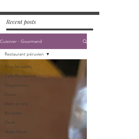
Recent posts
Cuisinier - Gourmand
Restaurant péruvien
Tous les posts
Café-Restaurant
Dégustation
Divers
Mets et vins
Recettes
Elevé
Assez élevé