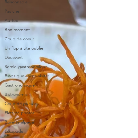
Raisonnable
Pas cher
Au Top
Bon moment
Coup de coeur
Un flop à vite oublier
Décevant
Semie-gastronomique
Blogs que j'aime visiter
Gastronomique
Bistronomie
Coup de gueule
Plats en photos
Buvette alpage
Escapade