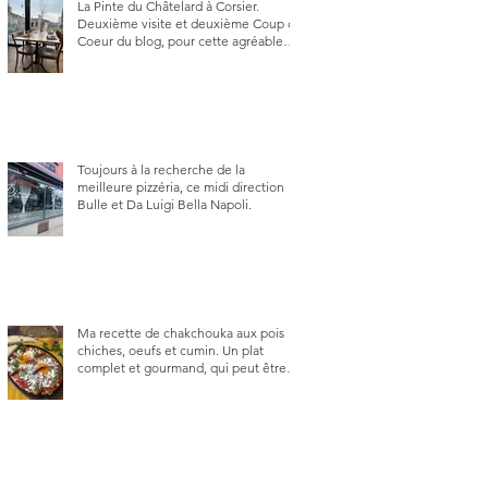
La Pinte du Châtelard à Corsier.
Deuxième visite et deuxième Coup de
Coeur du blog, pour cette agréable
Pinte, son accueil rare, et sa très
bonne cuisine.
Toujours à la recherche de la
meilleure pizzéria, ce midi direction
Bulle et Da Luigi Bella Napoli.
Ma recette de chakchouka aux pois
chiches, oeufs et cumin. Un plat
complet et gourmand, qui peut être
aussi bien en manger au brunch, au
lunch ou au souper. Ma recette en
photos.