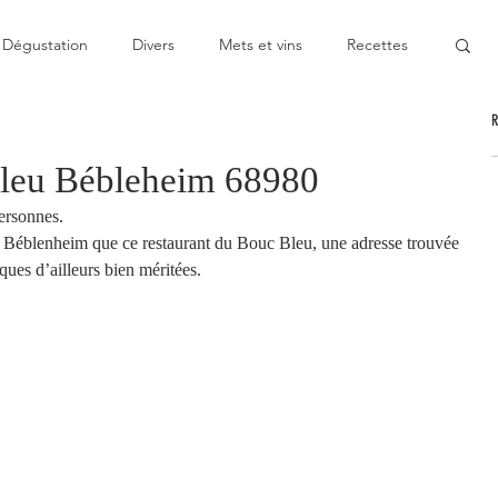
Dégustation
Divers
Mets et vins
Recettes
nable
Pas cher
Au Top
Bon moment
leu Bébleheim 68980
ersonnes.
oublier
Décevant
Semie-gastronomique
e Béblenheim que ce restaurant du Bouc Bleu, une adresse trouvée 
ques d’ailleurs bien méritées.
onomique
Bistronomie
Coup de gueule
ge
Escapade
Mitigé
News
Au fourneau
gétarienne
Recette végan
Cuisine du monde