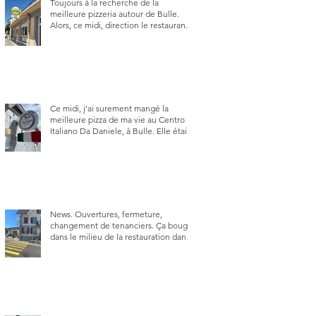
Toujours à la recherche de la
meilleure pizzeria autour de Bulle.
Alors, ce midi, direction le restaurant
le Tivoli, une adresse qui m’a été
conseillée sur FB et que je ne
connaissais pas.
Ce midi, j’ai surement mangé la
meilleure pizza de ma vie au Centro
Italiano Da Daniele, à Bulle. Elle était
absolument parfaite.
News. Ouvertures, fermeture,
changement de tenanciers. Ça bouge
dans le milieu de la restauration dans
le canton de Fribourg. La prochaine
réouverture: l'Auberge des Trois Sapin
à Arconciel le 2 juin.