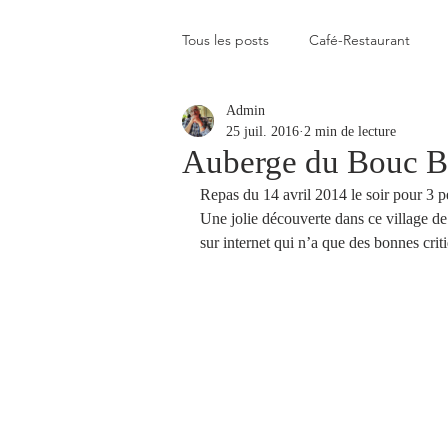
Tous les posts
Café-Restaurant
Admin
Elevé
Assez élevé
Raison
25 juil. 2016
2 min de lecture
Auberge du Bouc B
Repas du 14 avril 2014 le soir pour 3 p
Coup de coeur
Un flop à vite 
Une jolie découverte dans ce village d
sur internet qui n’a que des bonnes criti
Blogs que j'aime visiter
Gastr
Plats en photos
Buvette alpa
Qui c'est celui-là ?
Recette vé