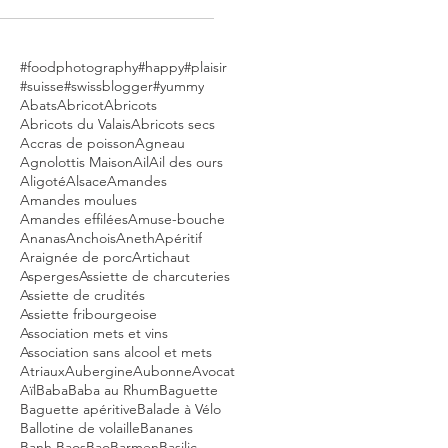
#foodphotography
#happy
#plaisir
#suisse
#swissblogger
#yummy
Abats
Abricot
Abricots
Abricots du Valais
Abricots secs
Accras de poisson
Agneau
Agnolottis Maison
Ail
Ail des ours
Aligoté
Alsace
Amandes
Amandes moulues
Amandes effilées
Amuse-bouche
Ananas
Anchois
Aneth
Apéritif
Araignée de porc
Artichaut
Asperges
Assiette de charcuteries
Assiette de crudités
Assiette fribourgeoise
Association mets et vins
Association sans alcool et mets
Atriaux
Aubergine
Aubonne
Avocat
Aïl
Baba
Baba au Rhum
Baguette
Baguette apéritive
Balade à Vélo
Ballotine de volaille
Bananes
Banh Baos
Bao
Barmen
Basilic