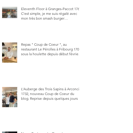
Eleventh Floor à Granges-Paccot 1763.
C'est simple, je me suis régalé avec
mon très bon smash burger
"Oklahoma" en forma triples. Un
burger que j'ai noté 8,5 sur 10.
Repas " Coup de Coeur ", au
restaurant Le Pérolles à Fribourg 1700,
sous la houlette depuis début février
de Julien Ayer et Victor Moriez le
nouveau chef des lieux.
L’Auberge des Trois Sapins à Arconciel
1732, nouveau Coup de Coeur du
blog. Reprise depuis quelques jours (le
2 juin), par Sandra Hayoz et Sébastien
Haas, elle cartonne déjà.