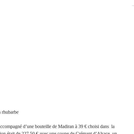
 Le crumble à la rhubarbe
accompagné d’une bouteille de Madiran à 39 € choisi dans  la 
dition était de 227.50 € avec une coupe de Crémant d’Alsace, un 