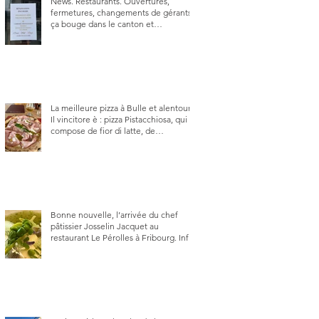
News. Restaurants. Ouvertures,
fermetures, changements de gérants,
ça bouge dans le canton et
notamment à Bulle (trois
établissements), La Berra (deux) et
Charmey (un).
La meilleure pizza à Bulle et alentour.
Il vincitore è : pizza Pistacchiosa, qui se
compose de fior di latte, de
mortadelle, crème de pistache et
stracciatella, dal Centro Italiano, Da
Danielle.
Bonne nouvelle, l’arrivée du chef
pâtissier Josselin Jacquet au
restaurant Le Pérolles à Fribourg. Info
Gault & Millau Channel.