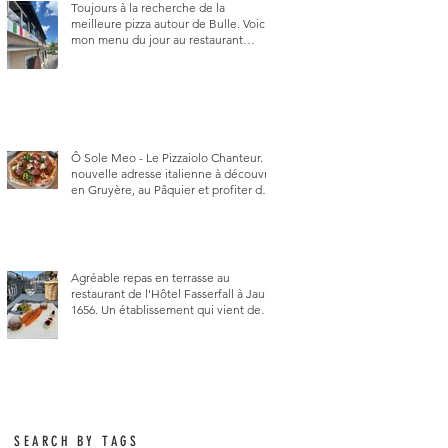
Toujours à la recherche de la
meilleure pizza autour de Bulle. Voici
mon menu du jour au restaurant
Trattoria 2.0, à La Tour-de-Trême 1635.
Ô Sole Meo - Le Pizzaiolo Chanteur. La
nouvelle adresse italienne à découvrir
en Gruyère, au Pâquier et profiter des
talents de chanteur du pizzaiolo, et
chanteur d'opéra dans l'âme, en
mangeant.
Agréable repas en terrasse au
restaurant de l'Hôtel Fasserfall à Jaun
1656. Un établissement qui vient de
changer de gérant et de chef, ce
début d'année.
SEARCH BY TAGS