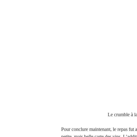
                                     
Pour conclure maintenant, le repas fut 
petite, mais belle carte des vins. L’ad