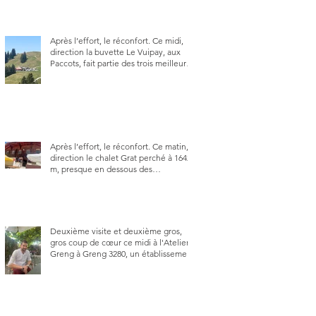
Après l’effort, le réconfort. Ce midi,
direction la buvette Le Vuipay, aux
Paccots, fait partie des trois meilleures
buvettes que j’ai visitées du canton de
Fribourg. Pour ne pas dire la
meilleure.
Après l’effort, le réconfort. Ce matin,
direction le chalet Grat perché à 1642
m, presque en dessous des
Gastlosen. C’est ma deuxième visite
au Chalet Grat et toujours avec autant
de plaisir.
Deuxième visite et deuxième gros,
gros coup de cœur ce midi à l'Atelier
Greng à Greng 3280, un établissement
repris depuis début avril 2025 par un
jeune couple, Valérie Bieri et Michel
Hojac.