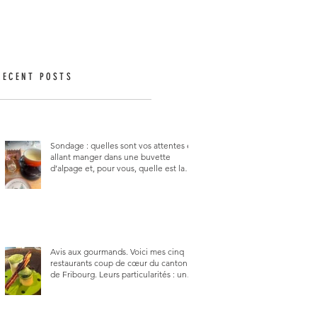
RECENT POSTS
Sondage : quelles sont vos attentes en
allant manger dans une buvette
d’alpage et, pour vous, quelle est la
meilleure du canton de Fribourg ?
Avis aux gourmands. Voici mes cinq
restaurants coup de cœur du canton
de Fribourg. Leurs particularités : un
très bon rapport qualité-prix-plaisir.
Alors, ne tardez pas à aller les visiter !