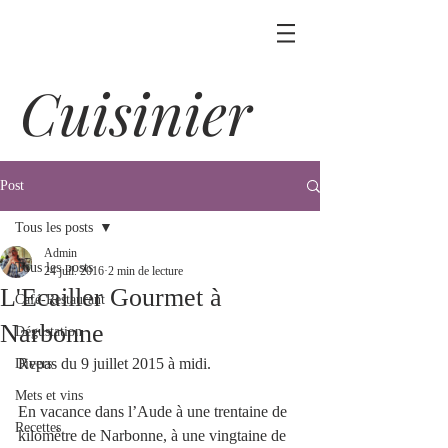
Cuisinier
Post
Tous les posts
Admin
Tous les posts
24 juil. 2016
2 min de lecture
L'Ecailler Gourmet à
Café-Restaurant
Narbonne
Dégustation
Repas du 9 juillet 2015 à midi.
Divers
Mets et vins
En vacance dans l’Aude à une trentaine de 
Recettes
kilomètre de Narbonne, à une vingtaine de 