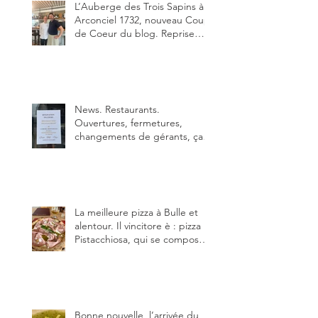
L’Auberge des Trois Sapins à
Arconciel 1732, nouveau Coup
de Coeur du blog. Reprise
depuis quelques jours (le 2
juin), par Sandra Hayoz et
Sébastien Haas, elle cartonne
déjà.
News. Restaurants.
Ouvertures, fermetures,
changements de gérants, ça
bouge dans le canton et
notamment à Bulle (trois
établissements), La Berra
(deux) et Charmey (un).
La meilleure pizza à Bulle et
alentour. Il vincitore è : pizza
Pistacchiosa, qui se compose
de fior di latte, de mortadelle,
crème de pistache et
stracciatella, dal Centro
Italiano, Da Danielle.
Bonne nouvelle, l’arrivée du