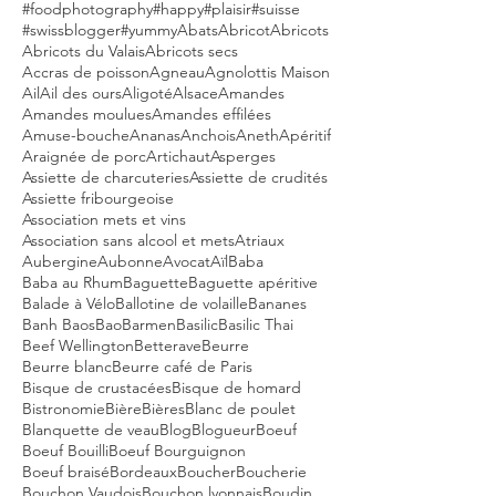
#foodphotography
#happy
#plaisir
#suisse
#swissblogger
#yummy
Abats
Abricot
Abricots
Abricots du Valais
Abricots secs
Accras de poisson
Agneau
Agnolottis Maison
Ail
Ail des ours
Aligoté
Alsace
Amandes
Amandes moulues
Amandes effilées
Amuse-bouche
Ananas
Anchois
Aneth
Apéritif
Araignée de porc
Artichaut
Asperges
Assiette de charcuteries
Assiette de crudités
Assiette fribourgeoise
Association mets et vins
Association sans alcool et mets
Atriaux
Aubergine
Aubonne
Avocat
Aïl
Baba
Baba au Rhum
Baguette
Baguette apéritive
Balade à Vélo
Ballotine de volaille
Bananes
Banh Baos
Bao
Barmen
Basilic
Basilic Thai
Beef Wellington
Betterave
Beurre
Beurre blanc
Beurre café de Paris
Bisque de crustacées
Bisque de homard
Bistronomie
Bière
Bières
Blanc de poulet
Blanquette de veau
Blog
Blogueur
Boeuf
Boeuf Bouilli
Boeuf Bourguignon
Boeuf braisé
Bordeaux
Boucher
Boucherie
Bouchon Vaudois
Bouchon lyonnais
Boudin