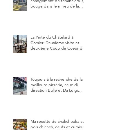
changement de tenanciers. Ça
bouge dans le milieu de la
restauration dans le canton de
Fribourg. La prochaine
réouverture: l'Auberge des
Trois Sapin à Arconciel le 2
juin.
La Pinte du Châtelard à
Corsier. Deuxième visite et
deuxième Coup de Coeur du
blog, pour cette agréable
Pinte, son accueil rare, et sa
très bonne cuisine.
Toujours à la recherche de la
meilleure pizzéria, ce midi
direction Bulle et Da Luigi
Bella Napoli.
Ma recette de chakchouka aux
pois chiches, oeufs et cumin.