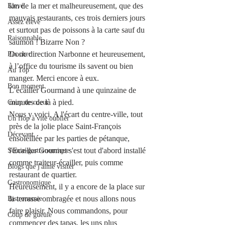
km de la mer et malheureusement, que des 
Elevé
mauvais restaurants, ces trois derniers jours 
Assez élevé
et surtout pas de poissons à la carte sauf du 
Raisonnable
saumon ! Bizarre Non ?
Donc direction Narbonne et heureusement, 
Pas cher
à l’office du tourisme ils savent ou bien 
Au Top
manger. Merci encore à eux.
Bon moment
L’écailler Gourmand à une quinzaine de 
minutes de là à pied.
Coup de coeur
Nous y voici. A l'écart du centre-ville, tout 
Un flop à vite oublier
près de la jolie place Saint-François 
Décevant
ensoleillée par les parties de pétanque, 
l'Ecailler Gourmet s'est tout d'abord installé 
Semie-gastronomique
comme traiteur-écailler, puis comme 
Blogs que j'aime visiter
restaurant de quartier.
Gastronomique
Heureusement, il y a encore de la place sur 
la terrasse ombragée et nous allons nous 
Bistronomie
faire plaisir. Nous commandons, pour 
Coup de gueule
commencer des tapas, les uns plus 