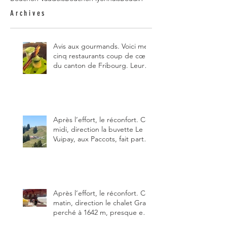
Archives
Avis aux gourmands. Voici mes
cinq restaurants coup de cœur
du canton de Fribourg. Leurs
particularités : un très bon
rapport qualité-prix-plaisir.
Alors, ne tardez pas à aller les
visiter !
Après l’effort, le réconfort. Ce
midi, direction la buvette Le
Vuipay, aux Paccots, fait partie
des trois meilleures buvettes
que j’ai visitées du canton de
Fribourg. Pour ne pas dire la
meilleure.
Après l’effort, le réconfort. Ce
matin, direction le chalet Grat
perché à 1642 m, presque en
dessous des Gastlosen. C’est