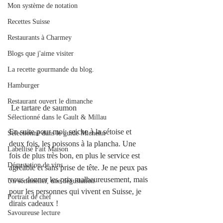
Mon système de notation
Recettes Suisse
Restaurants à Charmey
Blogs que j'aime visiter
La recette gourmande du blog.
Hamburger
Restaurant ouvert le dimanche
 Le tartare de saumon
Sélectionné dans le Gault & Millau
En suite pour moi: seiche à la sétoise et 
Sélectionné dans le guide Michelin
deux fois, les poissons à la plancha. Une 
Labellisé Fait Maison
fois de plus très bon, en plus le service est 
Dégustation de vins
agréable et sans prise de tête. Je ne peux pas 
vous donner les prix malheureusement, mais 
Un sommelier, une dégustation
pour les personnes qui vivent en Suisse, je 
Portrait de chef
dirais cadeaux !
Savoureuse lecture