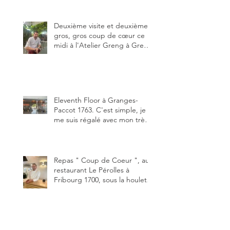
ma deuxième visite au Chalet
Grat et toujours avec autant
de plaisir.
Deuxième visite et deuxième
gros, gros coup de cœur ce
midi à l'Atelier Greng à Greng
3280, un établissement repris
depuis début avril 2025 par un
jeune couple, Valérie Bieri et
Michel Hojac.
Eleventh Floor à Granges-
Paccot 1763. C'est simple, je
me suis régalé avec mon très
bon smash burger
"Oklahoma" en forma triples.
Un burger que j'ai noté 8,5 sur
10.
Repas " Coup de Coeur ", au
restaurant Le Pérolles à
Fribourg 1700, sous la houlette
depuis début février de Julien
Ayer et Victor Moriez le
nouveau chef des lieux.