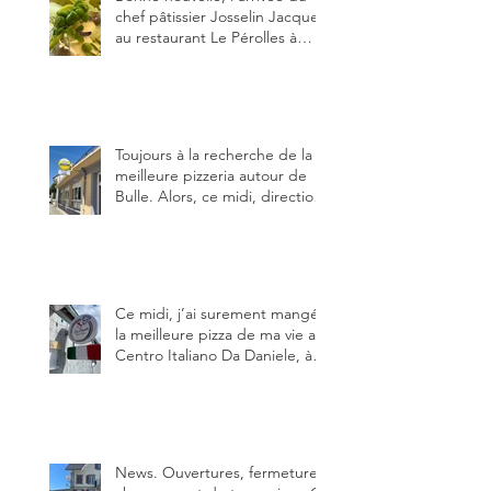
chef pâtissier Josselin Jacquet
au restaurant Le Pérolles à
Fribourg. Info Gault & Millau
Channel.
Toujours à la recherche de la
meilleure pizzeria autour de
Bulle. Alors, ce midi, direction
le restaurant le Tivoli, une
adresse qui m’a été conseillée
sur FB et que je ne connaissais
pas.
Ce midi, j’ai surement mangé
la meilleure pizza de ma vie au
Centro Italiano Da Daniele, à
Bulle. Elle était absolument
parfaite.
News. Ouvertures, fermeture,