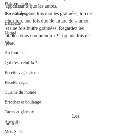
Plats en photos
appétissants que les autres.
En entrées, une fois moules gratinées, top de 
Buvette alpage
chez top, une fois duo de tartare de saumon 
Escapade
et une fois huitre gratinées. Regardez les 
Mitigé
photos vous comprendrez ! Top une fois de 
plus.
News
Au fourneau
Qui c'est celui-là ?
Recette végétarienne
Recette végan
Cuisine du monde
Brioches et boulange
Tartes et gâteaux
                                                      Les 
Apéritifs
huitres
Mets Salés