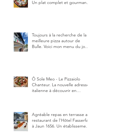
Un plat complet et gourmand,
qui peut être aussi bien
en manger au brunch, au
lunch ou au souper. Ma
recette en photos.
Toujours à la recherche de la
meilleure pizza autour de
Bulle. Voici mon menu du jour
au restaurant Trattoria 2.0, à La
Tour-de-Trême 1635.
Ô Sole Meo - Le Pizzaiolo
Chanteur. La nouvelle adresse
italienne à découvrir en
Gruyère, au Pâquier et profiter
des talents de chanteur du
pizzaiolo, et chanteur d'opéra
dans l'âme, en mangeant.
Agréable repas en terrasse au
restaurant de l'Hôtel Fasserfall
à Jaun 1656. Un établissement
qui vient de changer de