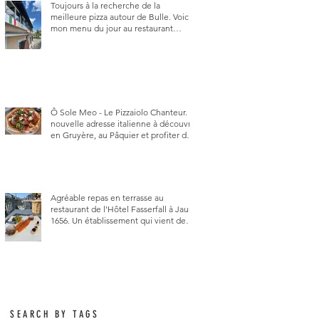
Toujours à la recherche de la
meilleure pizza autour de Bulle. Voici
mon menu du jour au restaurant
Trattoria 2.0, à La Tour-de-Trême 1635.
Ô Sole Meo - Le Pizzaiolo Chanteur. La
nouvelle adresse italienne à découvrir
en Gruyère, au Pâquier et profiter des
talents de chanteur du pizzaiolo, et
chanteur d'opéra dans l'âme, en
mangeant.
Agréable repas en terrasse au
restaurant de l'Hôtel Fasserfall à Jaun
1656. Un établissement qui vient de
changer de gérant et de chef, ce
début d'année.
SEARCH BY TAGS