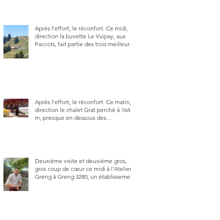
Après l’effort, le réconfort. Ce midi,
direction la buvette Le Vuipay, aux
Paccots, fait partie des trois meilleures
buvettes que j’ai visitées du canton de
Fribourg. Pour ne pas dire la
meilleure.
Après l’effort, le réconfort. Ce matin,
direction le chalet Grat perché à 1642
m, presque en dessous des
Gastlosen. C’est ma deuxième visite
au Chalet Grat et toujours avec autant
de plaisir.
Deuxième visite et deuxième gros,
gros coup de cœur ce midi à l'Atelier
Greng à Greng 3280, un établissement
repris depuis début avril 2025 par un
jeune couple, Valérie Bieri et Michel
Hojac.