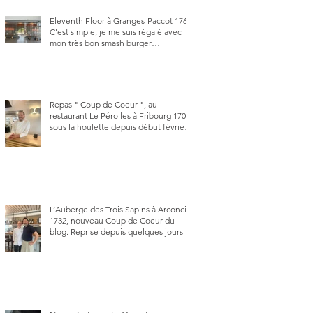
Eleventh Floor à Granges-Paccot 1763.
C'est simple, je me suis régalé avec
mon très bon smash burger
"Oklahoma" en forma triples. Un
burger que j'ai noté 8,5 sur 10.
Repas " Coup de Coeur ", au
restaurant Le Pérolles à Fribourg 1700,
sous la houlette depuis début février
de Julien Ayer et Victor Moriez le
nouveau chef des lieux.
L’Auberge des Trois Sapins à Arconciel
1732, nouveau Coup de Coeur du
blog. Reprise depuis quelques jours (le
2 juin), par Sandra Hayoz et Sébastien
Haas, elle cartonne déjà.