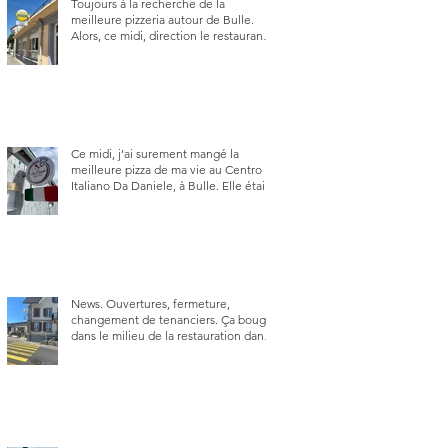
Toujours à la recherche de la
meilleure pizzeria autour de Bulle.
Alors, ce midi, direction le restaurant
le Tivoli, une adresse qui m’a été
conseillée sur FB et que je ne
connaissais pas.
Ce midi, j’ai surement mangé la
meilleure pizza de ma vie au Centro
Italiano Da Daniele, à Bulle. Elle était
absolument parfaite.
News. Ouvertures, fermeture,
changement de tenanciers. Ça bouge
dans le milieu de la restauration dans
le canton de Fribourg. La prochaine
réouverture: l'Auberge des Trois Sapin
à Arconciel le 2 juin.