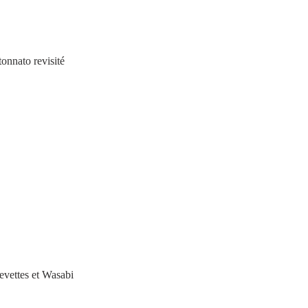
                            Vitelo tonnato revisité
           Queues de crevettes et Wasabi