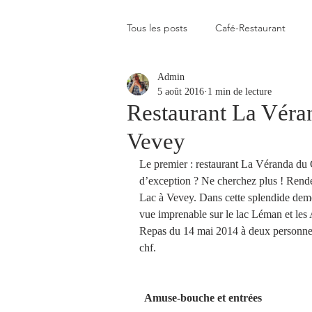
Tous les posts
Café-Restaurant
Admin
Elevé
Assez élevé
Raison
5 août 2016
1 min de lecture
Restaurant La Véra
Vevey
Coup de coeur
Un flop à vite 
Le premier : restaurant La Véranda d
d’exception ? Ne cherchez plus ! Rend
Blogs que j'aime visiter
Gastr
Lac à Vevey. Dans cette splendide deme
vue imprenable sur le lac Léman et les 
Repas du 14 mai 2014 à deux personnes
chf.
Plats en photos
Buvette alpa
 Amuse-bouche et entrées
Qui c'est celui-là ?
Recette vé