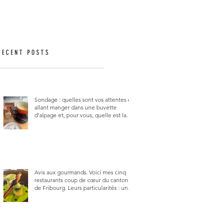
RECENT POSTS
Sondage : quelles sont vos attentes en
allant manger dans une buvette
d’alpage et, pour vous, quelle est la
meilleure du canton de Fribourg ?
Avis aux gourmands. Voici mes cinq
restaurants coup de cœur du canton
de Fribourg. Leurs particularités : un
très bon rapport qualité-prix-plaisir.
Alors, ne tardez pas à aller les visiter !