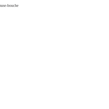
                                     L'amuse-bouche