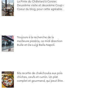
La Pinte du Châtelard à Corsier.
Deuxième visite et deuxième Coup de
Coeur du blog, pour cette agréable
Pinte, son accueil rare, et sa très
bonne cuisine.
Toujours à la recherche de la
meilleure pizzéria, ce midi direction
Bulle et Da Luigi Bella Napoli.
Ma recette de chakchouka aux pois
chiches, oeufs et cumin. Un plat
complet et gourmand, qui peut être
aussi bien en manger au brunch, au
lunch ou au souper. Ma recette en
photos.