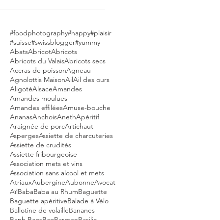
#foodphotography
#happy
#plaisir
#suisse
#swissblogger
#yummy
Abats
Abricot
Abricots
Abricots du Valais
Abricots secs
Accras de poisson
Agneau
Agnolottis Maison
Ail
Ail des ours
Aligoté
Alsace
Amandes
Amandes moulues
Amandes effilées
Amuse-bouche
Ananas
Anchois
Aneth
Apéritif
Araignée de porc
Artichaut
Asperges
Assiette de charcuteries
Assiette de crudités
Assiette fribourgeoise
Association mets et vins
Association sans alcool et mets
Atriaux
Aubergine
Aubonne
Avocat
Aïl
Baba
Baba au Rhum
Baguette
Baguette apéritive
Balade à Vélo
Ballotine de volaille
Bananes
Banh Baos
Bao
Barmen
Basilic