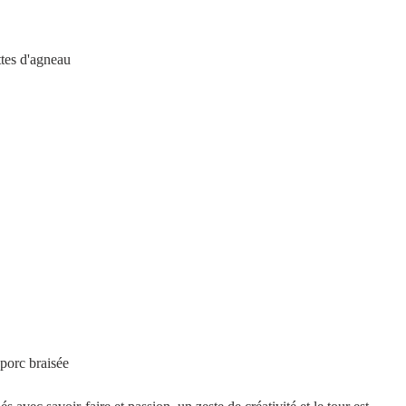
                          Côtelettes d'agneau
                     Joue de porc braisée