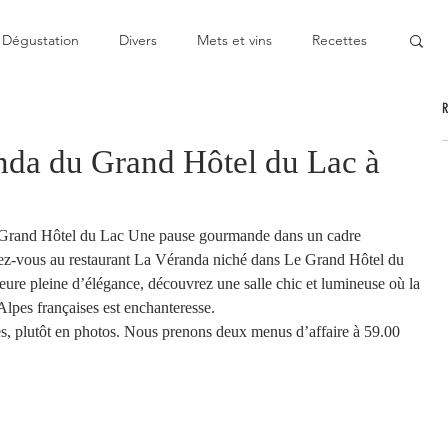
Dégustation
Divers
Mets et vins
Recettes
nable
Pas cher
Au Top
Bon moment
nda du Grand Hôtel du Lac à
oublier
Décevant
Semie-gastronomique
u Grand Hôtel du Lac Une pause gourmande dans un cadre 
ez-vous au restaurant La Véranda niché dans Le Grand Hôtel du 
onomique
Bistronomie
Coup de gueule
ure pleine d’élégance, découvrez une salle chic et lumineuse où la 
Alpes françaises est enchanteresse. 
, plutôt en photos. Nous prenons deux menus d’affaire à 59.00 
ge
Escapade
Mitigé
News
Au fourneau
gétarienne
Recette végan
Cuisine du monde