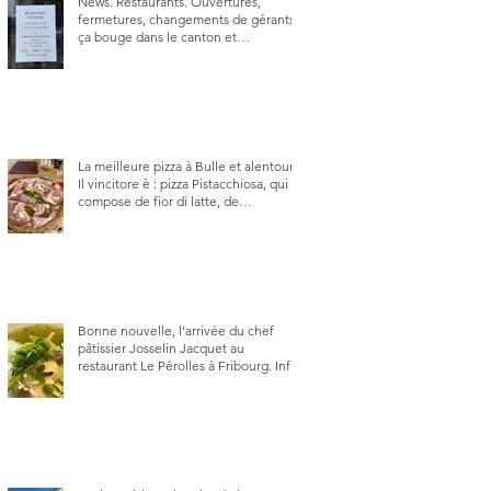
News. Restaurants. Ouvertures,
fermetures, changements de gérants,
ça bouge dans le canton et
notamment à Bulle (trois
établissements), La Berra (deux) et
Charmey (un).
La meilleure pizza à Bulle et alentour.
Il vincitore è : pizza Pistacchiosa, qui se
compose de fior di latte, de
mortadelle, crème de pistache et
stracciatella, dal Centro Italiano, Da
Danielle.
Bonne nouvelle, l’arrivée du chef
pâtissier Josselin Jacquet au
restaurant Le Pérolles à Fribourg. Info
Gault & Millau Channel.