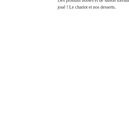
Des produits nobles et de saison travaillé
joué ! Le chariot et nos desserts.