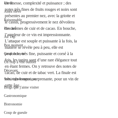
en finesse, complexité et puissance ; des 
Elevé
notes très fines de fruits rouges et noirs sont 
Assez élevé
présentes au premier nez, avec la griotte et 
Raisonnable
le cassis, progressivement le nez dévoilera 
des arômes de cuir et de cacao. En bouche, 
Pas cher
l’ampleur de ce vin est impressionnante. 
Au Top
L’attaque est souple et puissante à la fois, la 
Bon moment
matière se révèle peu à peu, elle est 
profonde, très fine, puissante et corsé à la 
Coup de coeur
fois, les tanins sont d’une rare élégance tout 
Un flop à vite oublier
en étant fermes. On y retrouve des notes de 
Décevant
cacao, de cuir et de tabac vert. La finale est 
très, très longue, surprenante, pour un vin de 
Semie-gastronomique
cette âge.
Blogs que j'aime visiter
Gastronomique
Bistronomie
Coup de gueule