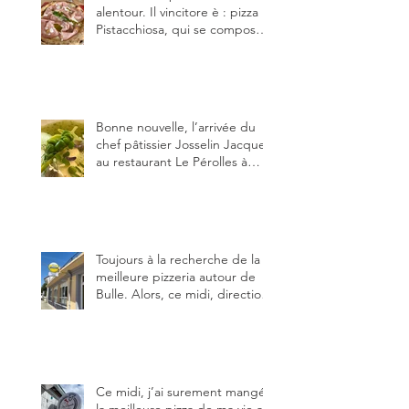
alentour. Il vincitore è : pizza
Pistacchiosa, qui se compose
de fior di latte, de mortadelle,
crème de pistache et
stracciatella, dal Centro
Italiano, Da Danielle.
Bonne nouvelle, l’arrivée du
chef pâtissier Josselin Jacquet
au restaurant Le Pérolles à
Fribourg. Info Gault & Millau
Channel.
Toujours à la recherche de la
meilleure pizzeria autour de
Bulle. Alors, ce midi, direction
le restaurant le Tivoli, une
adresse qui m’a été conseillée
sur FB et que je ne connaissais
pas.
Ce midi, j’ai surement mangé
la meilleure pizza de ma vie au