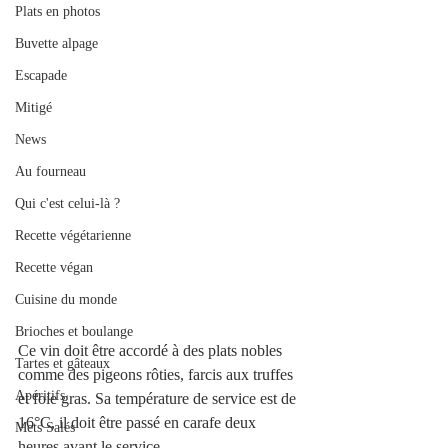
Plats en photos
Buvette alpage
Escapade
Mitigé
News
Au fourneau
Qui c'est celui-là ?
Recette végétarienne
Recette végan
Cuisine du monde
Brioches et boulange
Ce vin doit être accordé à des plats nobles 
Tartes et gâteaux
comme des pigeons rôties, farcis aux truffes 
Apéritifs
et foie gras. Sa température de service est de 
16°C, il doit être passé en carafe deux 
Mets Salés
heures avant le service.