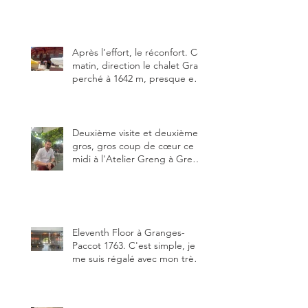
que j’ai visitées du canton de
Fribourg. Pour ne pas dire la
meilleure.
Après l’effort, le réconfort. Ce
matin, direction le chalet Grat
perché à 1642 m, presque en
dessous des Gastlosen. C’est
ma deuxième visite au Chalet
Grat et toujours avec autant
de plaisir.
Deuxième visite et deuxième
gros, gros coup de cœur ce
midi à l'Atelier Greng à Greng
3280, un établissement repris
depuis début avril 2025 par un
jeune couple, Valérie Bieri et
Michel Hojac.
Eleventh Floor à Granges-
Paccot 1763. C'est simple, je
me suis régalé avec mon très
bon smash burger
"Oklahoma" en forma triples.
Un burger que j'ai noté 8,5 sur