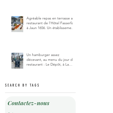
Gruyère, au Pâquier et profiter
des talents de chanteur du
pizzaiolo, et chanteur d'opéra
dans l'âme, en mangeant.
Agréable repas en terrasse au
restaurant de l'Hôtel Fasserfall
à Jaun 1656. Un établissement
qui vient de changer de
gérant et de chef, ce début
d'année.
Un hamburger assez
décevant, au menu du jour du
restaurant : Le Dépôt, à La
Roche 1634.
SEARCH BY TAGS
Contactez-nous