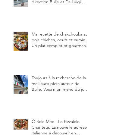
direction Bulle et Da Luigi
Bella Napoli.
Ma recette de chakchouka aux
pois chiches, oeufs et cumin.
Un plat complet et gourmand,
qui peut être aussi bien
en manger au brunch, au
lunch ou au souper. Ma
recette en photos.
Toujours à la recherche de la
meilleure pizza autour de
Bulle. Voici mon menu du jour
au restaurant Trattoria 2.0, à La
Tour-de-Trême 1635.
Ô Sole Meo - Le Pizzaiolo
Chanteur. La nouvelle adresse
italienne à découvrir en