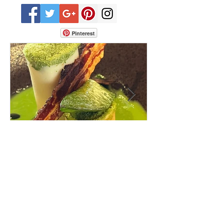
Pinterest
Avis aux gourmands. Voici mes cinq
restaurants coup de cœur du canton
de Fribourg. Leurs particularités : un
très bon rapport qualité-prix-plaisir.
Alors, ne tardez pas à aller les