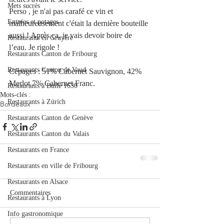
Mets sucrés
Perso , je n'ai pas carafé ce vin et 
Entrées et potages
malheureusement c'était la dernière bouteille 
aussi ! Après ça, je vais devoir boire de 
Restaurants en Gruyère
l’eau. Je rigole !
Restaurants Canton de Fribourg
Restaurants Canton de Vaud
Cépages : 51% Cabernet Sauvignon, 42% 
Merlot 7% Cabernet Franc.
Restaurants à Bulle 1630
Mots-clés :
Restaurants à Zürich
Bordeaux
Restaurants Canton de Genève
Restaurants Canton du Valais
Restaurants en France
Restaurants en ville de Fribourg
Restaurants en Alsace
Commentaires
Restaurants à Lyon
Info gastronomique