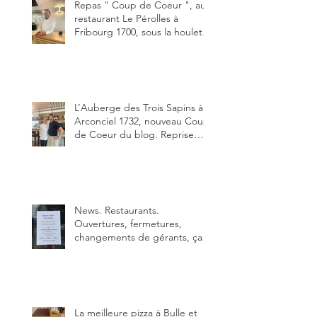
10.
Repas " Coup de Coeur ", au
restaurant Le Pérolles à
Fribourg 1700, sous la houlette
depuis début février de Julien
Ayer et Victor Moriez le
nouveau chef des lieux.
L’Auberge des Trois Sapins à
Arconciel 1732, nouveau Coup
de Coeur du blog. Reprise
depuis quelques jours (le 2
juin), par Sandra Hayoz et
Sébastien Haas, elle cartonne
déjà.
News. Restaurants.
Ouvertures, fermetures,
changements de gérants, ça
bouge dans le canton et
notamment à Bulle (trois
établissements), La Berra
(deux) et Charmey (un).
La meilleure pizza à Bulle et