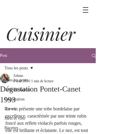
Cuisinier
Post
Tous les posts
Admin
Tous les posts
8 août 2016
1 min de lecture
Dégustation Pontet-Canet
Café-Restaurant
1993
Dégustation
Le vin présente une robe bordelaise par 
Divers
excellence, caractérisée par une teinte rubis 
Mets et vins
foncé aux reflets violacés parfois rouges, 
Recettes
elle est brillante et éclatante. Le nez, est tout 