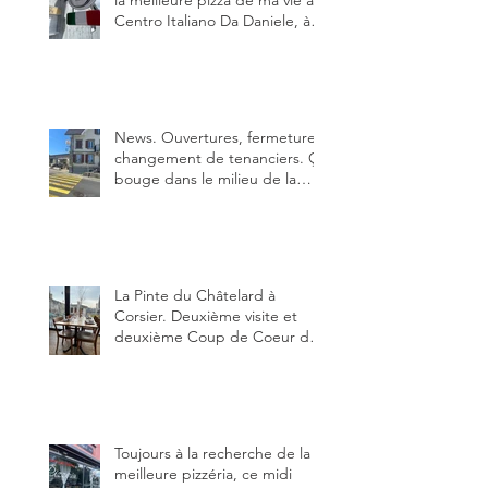
Centro Italiano Da Daniele, à
Bulle. Elle était absolument
parfaite.
News. Ouvertures, fermeture,
changement de tenanciers. Ça
bouge dans le milieu de la
restauration dans le canton de
Fribourg. La prochaine
réouverture: l'Auberge des
Trois Sapin à Arconciel le 2
juin.
La Pinte du Châtelard à
Corsier. Deuxième visite et
deuxième Coup de Coeur du
blog, pour cette agréable
Pinte, son accueil rare, et sa
très bonne cuisine.
Toujours à la recherche de la
meilleure pizzéria, ce midi