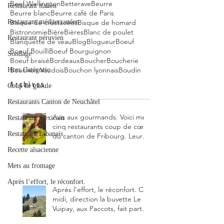
Beef Wellington
Betterave
Beurre
Restaurant italien
Beurre blanc
Beurre café de Paris
Bisque de crustacées
Bisque de homard
Restaurant méditerranéen
Bistronomie
Bière
Bières
Blanc de poulet
Restaurant péruvien
Blanquette de veau
Blog
Blogueur
Boeuf
Boeuf Bouilli
Boeuf Bourguignon
Sondage
Boeuf braisé
Bordeaux
Boucher
Boucherie
Bouchon Vaudois
Bouchon lyonnais
Boudin
Hors Catégorie
Archives
Coup de gueule
Restaurants Canton de Neuchâtel
Avis aux gourmands. Voici mes
Restaurant mexicain
cinq restaurants coup de cœur
Restaurant Libanais
du canton de Fribourg. Leurs
particularités : un très bon
Recette alsacienne
rapport qualité-prix-plaisir.
Alors, ne tardez pas à aller les
Mets au fromage
visiter !
Après l’effort, le réconfort.
Après l’effort, le réconfort. Ce
midi, direction la buvette Le
Vuipay, aux Paccots, fait partie
des trois meilleures buvettes