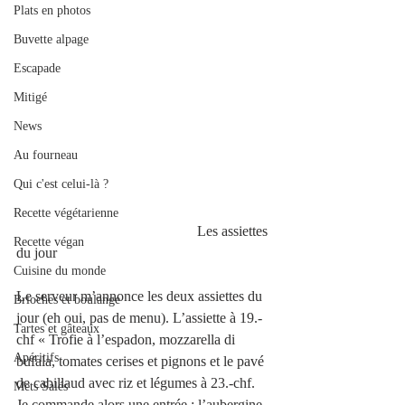
Plats en photos
Buvette alpage
Escapade
Mitigé
News
Au fourneau
Qui c'est celui-là ?
Recette végétarienne
                                                  Les assiettes 
Recette végan
du jour 
Cuisine du monde
Le serveur m’annonce les deux assiettes du 
Brioches et boulange
jour (eh oui, pas de menu). L’assiette à 19.-
Tartes et gâteaux
chf « Trofie à l’espadon, mozzarella di 
Apéritifs
bufala, tomates cerises et pignons et le pavé 
de cabillaud avec riz et légumes à 23.-chf. 
Mets Salés
Je commande alors une entrée : l’aubergine 