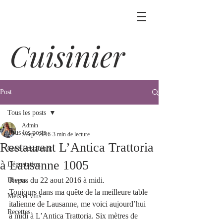
Cuisinier
Post
Tous les posts
Admin
Tous les posts
5 sept. 2016
3 min de lecture
Restaurant L’Antica Trattoria
Café-Restaurant
à Lausanne 1005
Dégustation
Repas du 22 aout 2016 à midi.
Divers
Toujours dans ma quête de la meilleure table 
Mets et vins
italienne de Lausanne, me voici aujourd’hui 
Recettes
à midi à L’Antica Trattoria. Six mètres de 