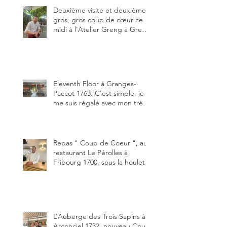
de plaisir.
Deuxième visite et deuxième
gros, gros coup de cœur ce
midi à l'Atelier Greng à Greng
3280, un établissement repris
depuis début avril 2025 par un
jeune couple, Valérie Bieri et
Michel Hojac.
Eleventh Floor à Granges-
Paccot 1763. C'est simple, je
me suis régalé avec mon très
bon smash burger
"Oklahoma" en forma triples.
Un burger que j'ai noté 8,5 sur
10.
Repas " Coup de Coeur ", au
restaurant Le Pérolles à
Fribourg 1700, sous la houlette
depuis début février de Julien
Ayer et Victor Moriez le
nouveau chef des lieux.
L’Auberge des Trois Sapins à
Arconciel 1732, nouveau Coup