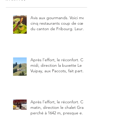
Avis aux gourmands. Voici mes
cinq restaurants coup de cœur
du canton de Fribourg. Leurs
particularités : un très bon
rapport qualité-prix-plaisir.
Alors, ne tardez pas à aller les
visiter !
Après l’effort, le réconfort. Ce
midi, direction la buvette Le
Vuipay, aux Paccots, fait partie
des trois meilleures buvettes
que j’ai visitées du canton de
Fribourg. Pour ne pas dire la
meilleure.
Après l’effort, le réconfort. Ce
matin, direction le chalet Grat
perché à 1642 m, presque en
dessous des Gastlosen. C’est
ma deuxième visite au Chalet
Grat et toujours avec autant