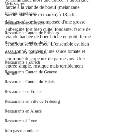
Mets sucrés
farcie à la viande de boeuf (melanzane 
Entrées et potages
farcite alla carne di manzo) à 18.-chf.
Mon entrée arrive composée d'une grosse 
Restaurants en Gruyère
aubergine fort bien cuite, fondante, farcie de 
Restaurants Canton de Fribourg
viande hachée de boeuf riche en goût, ferme 
Restaurants Canton de Vaud
et surtout sans être sec. L’ensemble est bien 
assaisonné, couvert d'une sauce tomate et 
Restaurants à Bulle 1630
couronné de copeaux de parmesans. Une 
Restaurants à Zürich
entrée simple, rustique mais terriblement 
Restaurants Canton de Genève
bonne.
Restaurants Canton du Valais
Restaurants en France
Restaurants en ville de Fribourg
Restaurants en Alsace
Restaurants à Lyon
Info gastronomique