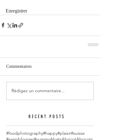
Enregistrer
Commentaires
Rédigez un commentaire...
RECENT POSTS
#foodphotography
#happy
#plaisir
#suisse
#swissblogger
#yummy
Abats
Abricot
Abricots