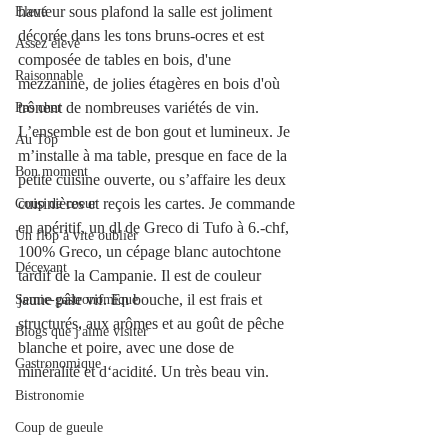
hauteur sous plafond la salle est joliment 
Elevé
décorée dans les tons bruns-ocres et est 
Assez élevé
composée de tables en bois, d'une 
Raisonnable
mezzanine, de jolies étagères en bois d'où 
trônent de nombreuses variétés de vin. 
Pas cher
L’ensemble est de bon gout et lumineux. Je 
Au Top
m’installe à ma table, presque en face de la 
Bon moment
petite cuisine ouverte, ou s’affaire les deux 
cuisinières et reçois les cartes. Je commande 
Coup de coeur
en apéritif, un dl de Greco di Tufo à 6.-chf, 
Un flop à vite oublier
100% Greco, un cépage blanc autochtone 
Décevant
tardif de la Campanie. Il est de couleur 
jaune pâle vif. En bouche, il est frais et 
Semie-gastronomique
structurés, aux arômes et au goût de pêche 
Blogs que j'aime visiter
blanche et poire, avec une dose de 
Gastronomique
minéralité et d‘acidité. Un très beau vin.
Bistronomie
Coup de gueule