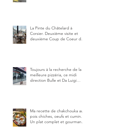
restauration dans le canton de
Fribourg. La prochaine
réouverture: l'Auberge des
Trois Sapin à Arconciel le 2
juin.
La Pinte du Châtelard à
Corsier. Deuxième visite et
deuxième Coup de Coeur du
blog, pour cette agréable
Pinte, son accueil rare, et sa
très bonne cuisine.
Toujours à la recherche de la
meilleure pizzéria, ce midi
direction Bulle et Da Luigi
Bella Napoli.
Ma recette de chakchouka aux
pois chiches, oeufs et cumin.
Un plat complet et gourmand,
qui peut être aussi bien