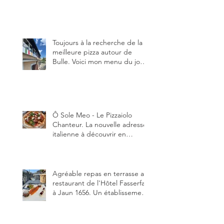
en manger au brunch, au
lunch ou au souper. Ma
recette en photos.
Toujours à la recherche de la
meilleure pizza autour de
Bulle. Voici mon menu du jour
au restaurant Trattoria 2.0, à La
Tour-de-Trême 1635.
Ô Sole Meo - Le Pizzaiolo
Chanteur. La nouvelle adresse
italienne à découvrir en
Gruyère, au Pâquier et profiter
des talents de chanteur du
pizzaiolo, et chanteur d'opéra
dans l'âme, en mangeant.
Agréable repas en terrasse au
restaurant de l'Hôtel Fasserfall
à Jaun 1656. Un établissement
qui vient de changer de
gérant et de chef, ce début
d'année.