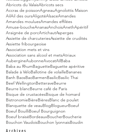
Abricots du Valais
Abricots secs
Accras de poisson
Agneau
Agnolottis Maison
Ail
Ail des ours
Aligoté
Alsace
Amandes
Amandes moulues
Amandes effilées
Amuse-bouche
Ananas
Anchois
Aneth
Apéritif
Araignée de porc
Artichaut
Asperges
Assiette de charcuteries
Assiette de crudités
Assiette fribourgeoise
Association mets et vins
Association sans alcool et mets
Atriaux
Aubergine
Aubonne
Avocat
Aïl
Baba
Baba au Rhum
Baguette
Baguette apéritive
Balade à Vélo
Ballotine de volaille
Bananes
Banh Baos
Bao
Barmen
Basilic
Basilic Thai
Beef Wellington
Betterave
Beurre
Beurre blanc
Beurre café de Paris
Bisque de crustacées
Bisque de homard
Bistronomie
Bière
Bières
Blanc de poulet
Blanquette de veau
Blog
Blogueur
Boeuf
Boeuf Bouilli
Boeuf Bourguignon
Boeuf braisé
Bordeaux
Boucher
Boucherie
Bouchon Vaudois
Bouchon lyonnais
Boudin
Archives