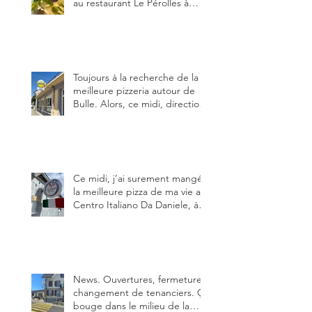
au restaurant Le Pérolles à
Fribourg. Info Gault & Millau
Channel.
Toujours à la recherche de la
meilleure pizzeria autour de
Bulle. Alors, ce midi, direction
le restaurant le Tivoli, une
adresse qui m’a été conseillée
sur FB et que je ne connaissais
pas.
Ce midi, j’ai surement mangé
la meilleure pizza de ma vie au
Centro Italiano Da Daniele, à
Bulle. Elle était absolument
parfaite.
News. Ouvertures, fermeture,
changement de tenanciers. Ça
bouge dans le milieu de la