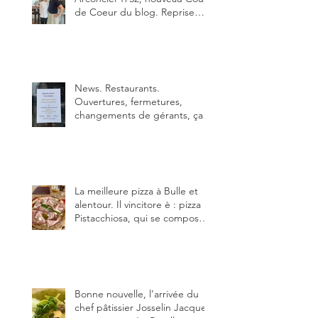
de Coeur du blog. Reprise
depuis quelques jours (le 2
juin), par Sandra Hayoz et
Sébastien Haas, elle cartonne
déjà.
News. Restaurants.
Ouvertures, fermetures,
changements de gérants, ça
bouge dans le canton et
notamment à Bulle (trois
établissements), La Berra
(deux) et Charmey (un).
La meilleure pizza à Bulle et
alentour. Il vincitore è : pizza
Pistacchiosa, qui se compose
de fior di latte, de mortadelle,
crème de pistache et
stracciatella, dal Centro
Italiano, Da Danielle.
Bonne nouvelle, l’arrivée du
chef pâtissier Josselin Jacquet