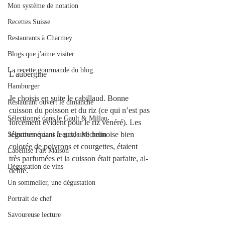
Mon système de notation
Recettes Suisse
Restaurants à Charmey
Blogs que j'aime visiter
La recette gourmande du blog.
L'aubergine
Hamburger
Je choisis en suite le cabillaud. Bonne 
Restaurant ouvert le dimanche
cuisson du poisson et du riz (ce qui n’est pas 
Sélectionné dans le Gault & Millau
forcément évident pour le riz vénéré). Les 
légumes quant à eux, une brunoise bien 
Sélectionné dans le guide Michelin
colorée de poivrons et courgettes, étaient 
Labellisé Fait Maison
très parfumées et la cuisson était parfaite, al-
Dégustation de vins
dente.
Un sommelier, une dégustation
Portrait de chef
Savoureuse lecture