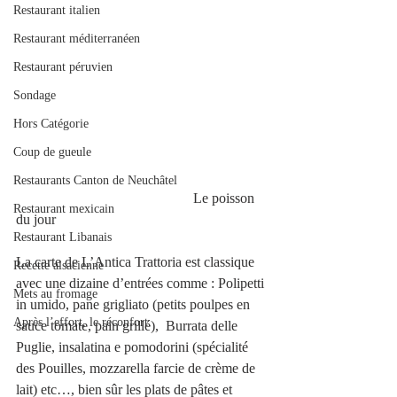
Restaurant italien
Restaurant méditerranéen
Restaurant péruvien
Sondage
Hors Catégorie
Coup de gueule
Restaurants Canton de Neuchâtel
                                                  Le poisson 
Restaurant mexicain
du jour
Restaurant Libanais
La carte de L’Antica Trattoria est classique 
Recette alsacienne
avec une dizaine d’entrées comme : Polipetti 
Mets au fromage
in umido, pane grigliato (petits poulpes en 
Après l’effort, le réconfort.
sauce tomate, pain grillé),  Burrata delle 
Puglie, insalatina e pomodorini (spécialité 
des Pouilles, mozzarella farcie de crème de 
lait) etc…, bien sûr les plats de pâtes et 