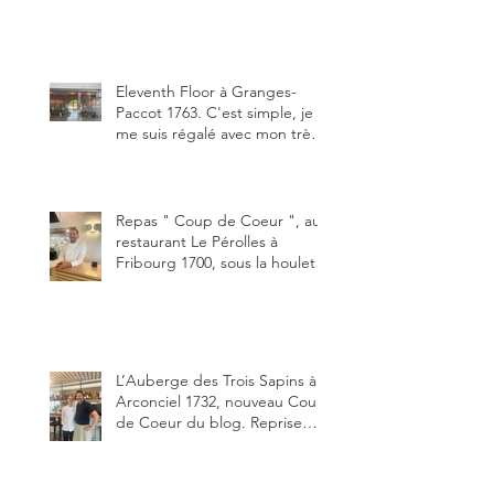
depuis début avril 2025 par un
jeune couple, Valérie Bieri et
Michel Hojac.
Eleventh Floor à Granges-
Paccot 1763. C'est simple, je
me suis régalé avec mon très
bon smash burger
"Oklahoma" en forma triples.
Un burger que j'ai noté 8,5 sur
10.
Repas " Coup de Coeur ", au
restaurant Le Pérolles à
Fribourg 1700, sous la houlette
depuis début février de Julien
Ayer et Victor Moriez le
nouveau chef des lieux.
L’Auberge des Trois Sapins à
Arconciel 1732, nouveau Coup
de Coeur du blog. Reprise
depuis quelques jours (le 2
juin), par Sandra Hayoz et
Sébastien Haas, elle cartonne