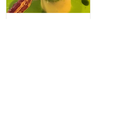
Avis aux gourmands. Voici mes cinq
restaurants coup de cœur du canton
de Fribourg. Leurs particularités : un
très bon rapport qualité-prix-plaisir.
Alors, ne tardez pas à aller les
visiter !