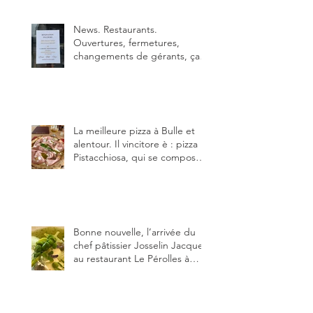
déjà.
News. Restaurants.
Ouvertures, fermetures,
changements de gérants, ça
bouge dans le canton et
notamment à Bulle (trois
établissements), La Berra
(deux) et Charmey (un).
La meilleure pizza à Bulle et
alentour. Il vincitore è : pizza
Pistacchiosa, qui se compose
de fior di latte, de mortadelle,
crème de pistache et
stracciatella, dal Centro
Italiano, Da Danielle.
Bonne nouvelle, l’arrivée du
chef pâtissier Josselin Jacquet
au restaurant Le Pérolles à
Fribourg. Info Gault & Millau
Channel.