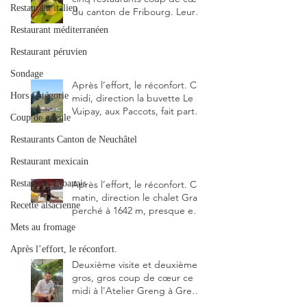
Restaurant italien
du canton de Fribourg. Leurs
particularités : un très bon
Restaurant méditerranéen
rapport qualité-prix-plaisir.
Alors, ne tardez pas à aller les
Restaurant péruvien
visiter !
Sondage
Après l’effort, le réconfort. Ce
Hors Catégorie
midi, direction la buvette Le
Vuipay, aux Paccots, fait partie
Coup de gueule
des trois meilleures buvettes
que j’ai visitées du canton de
Restaurants Canton de Neuchâtel
Fribourg. Pour ne pas dire la
Restaurant mexicain
meilleure.
Restaurant Libanais
Après l’effort, le réconfort. Ce
matin, direction le chalet Grat
Recette alsacienne
perché à 1642 m, presque en
dessous des Gastlosen. C’est
Mets au fromage
ma deuxième visite au Chalet
Grat et toujours avec autant
Après l’effort, le réconfort.
de plaisir.
Deuxième visite et deuxième
gros, gros coup de cœur ce
midi à l'Atelier Greng à Greng
3280, un établissement repris