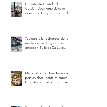
juin.
La Pinte du Châtelard à
Corsier. Deuxième visite et
deuxième Coup de Coeur du
blog, pour cette agréable
Pinte, son accueil rare, et sa
très bonne cuisine.
Toujours à la recherche de la
meilleure pizzéria, ce midi
direction Bulle et Da Luigi
Bella Napoli.
Ma recette de chakchouka aux
pois chiches, oeufs et cumin.
Un plat complet et gourmand,
qui peut être aussi bien
en manger au brunch, au
lunch ou au souper. Ma
recette en photos.