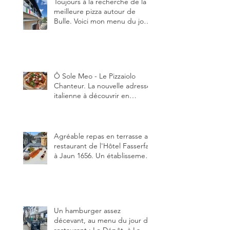
Toujours à la recherche de la
meilleure pizza autour de
Bulle. Voici mon menu du jour
au restaurant Trattoria 2.0, à La
Tour-de-Trême 1635.
Ô Sole Meo - Le Pizzaiolo
Chanteur. La nouvelle adresse
italienne à découvrir en
Gruyère, au Pâquier et profiter
des talents de chanteur du
pizzaiolo, et chanteur d'opéra
dans l'âme, en mangeant.
Agréable repas en terrasse au
restaurant de l'Hôtel Fasserfall
à Jaun 1656. Un établissement
qui vient de changer de
gérant et de chef, ce début
d'année.
Un hamburger assez
décevant, au menu du jour du