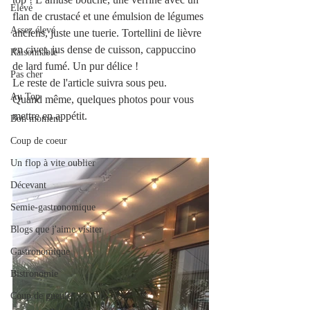
Elevé
flan de crustacé et une émulsion de légumes 
Assez élevé
anciens, juste une tuerie. Tortellini de lièvre 
en civet, jus dense de cuisson, cappuccino 
Raisonnable
de lard fumé. Un pur délice !
Pas cher
Le reste de l'article suivra sous peu.
Au Top
Quand même, quelques photos pour vous 
mettre en appétit.
Bon moment
Coup de coeur
Un flop à vite oublier
Décevant
Semie-gastronomique
Blogs que j'aime visiter
Gastronomique
Bistronomie
Coup de gueule