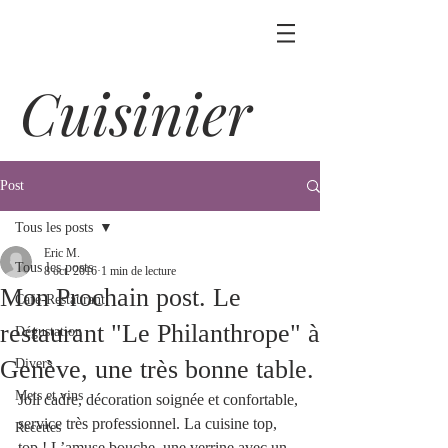
Cuisinier
Post
Tous les posts
Eric M.
Tous les posts
8 oct. 2016
1 min de lecture
Mon Prochain post. Le
Café-Restaurant
restaurant "Le Philanthrope" à
Dégustation
Genève, une très bonne table.
Divers
Mets et vins
Joli cadre, décoration soignée et confortable, 
service très professionnel. La cuisine top, 
Recettes
top ! L’amuse bouche, une verrine avec un 