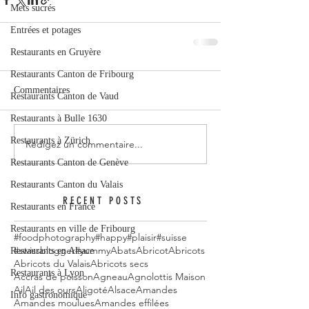
Mets sucrés
Entrées et potages
Restaurants en Gruyère
Restaurants Canton de Fribourg
Commentaires
Restaurants Canton de Vaud
Restaurants à Bulle 1630
Restaurants à Zürich
Rédigez un commentaire...
Restaurants Canton de Genève
Restaurants Canton du Valais
RECENT POSTS
Restaurants en France
Restaurants en ville de Fribourg
#foodphotography
#happy
#plaisir
#suisse
#swissblogger
#yummy
Abats
Abricot
Abricots
Restaurants en Alsace
Abricots du Valais
Abricots secs
Restaurants à Lyon
Accras de poisson
Agneau
Agnolottis Maison
Ail
Ail des ours
Aligoté
Alsace
Amandes
Info gastronomique
Amandes moulues
Amandes effilées