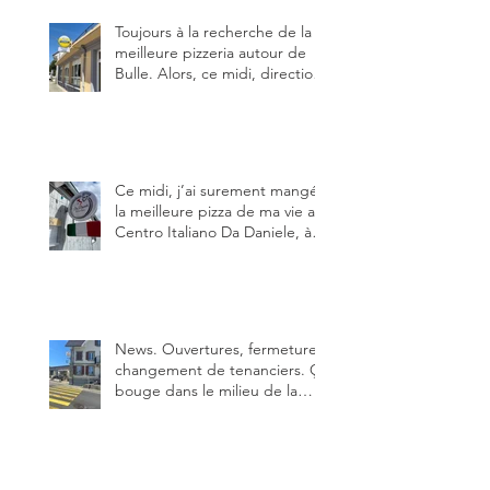
Toujours à la recherche de la
meilleure pizzeria autour de
Bulle. Alors, ce midi, direction
le restaurant le Tivoli, une
adresse qui m’a été conseillée
sur FB et que je ne connaissais
pas.
Ce midi, j’ai surement mangé
la meilleure pizza de ma vie au
Centro Italiano Da Daniele, à
Bulle. Elle était absolument
parfaite.
News. Ouvertures, fermeture,
changement de tenanciers. Ça
bouge dans le milieu de la
restauration dans le canton de
Fribourg. La prochaine
réouverture: l'Auberge des
Trois Sapin à Arconciel le 2