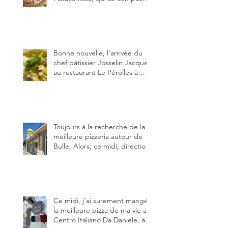
de fior di latte, de mortadelle,
crème de pistache et
stracciatella, dal Centro
Italiano, Da Danielle.
Bonne nouvelle, l’arrivée du
chef pâtissier Josselin Jacquet
au restaurant Le Pérolles à
Fribourg. Info Gault & Millau
Channel.
Toujours à la recherche de la
meilleure pizzeria autour de
Bulle. Alors, ce midi, direction
le restaurant le Tivoli, une
adresse qui m’a été conseillée
sur FB et que je ne connaissais
pas.
Ce midi, j’ai surement mangé
la meilleure pizza de ma vie au
Centro Italiano Da Daniele, à