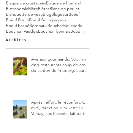
Bisque de crustacées
Bisque de homard
Bistronomie
Bière
Bières
Blanc de poulet
Blanquette de veau
Blog
Blogueur
Boeuf
Boeuf Bouilli
Boeuf Bourguignon
Boeuf braisé
Bordeaux
Boucher
Boucherie
Bouchon Vaudois
Bouchon lyonnais
Boudin
Archives
Avis aux gourmands. Voici mes
cinq restaurants coup de cœur
du canton de Fribourg. Leurs
particularités : un très bon
rapport qualité-prix-plaisir.
Alors, ne tardez pas à aller les
visiter !
Après l’effort, le réconfort. Ce
midi, direction la buvette Le
Vuipay, aux Paccots, fait partie
des trois meilleures buvettes
que j’ai visitées du canton de
Fribourg. Pour ne pas dire la