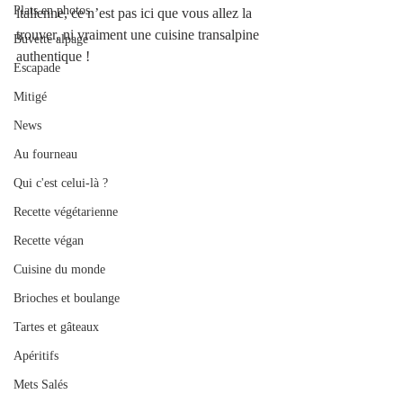
Plats en photos
italienne, ce n’est pas ici que vous allez la 
trouver, ni vraiment une cuisine transalpine 
Buvette alpage
authentique !
Escapade
Mitigé
News
Au fourneau
Qui c'est celui-là ?
Recette végétarienne
Recette végan
Cuisine du monde
Brioches et boulange
Tartes et gâteaux
Apéritifs
Mets Salés