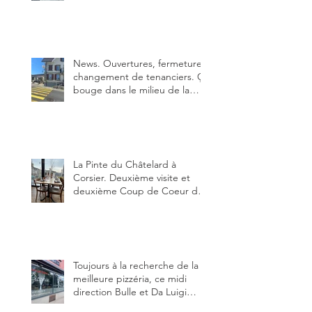
Bulle. Elle était absolument
parfaite.
News. Ouvertures, fermeture,
changement de tenanciers. Ça
bouge dans le milieu de la
restauration dans le canton de
Fribourg. La prochaine
réouverture: l'Auberge des
Trois Sapin à Arconciel le 2
juin.
La Pinte du Châtelard à
Corsier. Deuxième visite et
deuxième Coup de Coeur du
blog, pour cette agréable
Pinte, son accueil rare, et sa
très bonne cuisine.
Toujours à la recherche de la
meilleure pizzéria, ce midi
direction Bulle et Da Luigi
Bella Napoli.