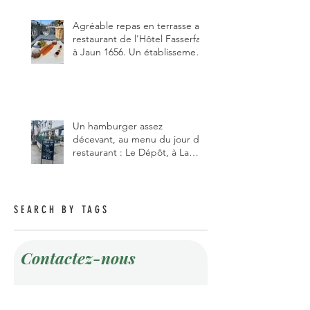
pizzaiolo, et chanteur d'opéra
dans l'âme, en mangeant.
Agréable repas en terrasse au
restaurant de l'Hôtel Fasserfall
à Jaun 1656. Un établissement
qui vient de changer de
gérant et de chef, ce début
d'année.
Un hamburger assez
décevant, au menu du jour du
restaurant : Le Dépôt, à La
Roche 1634.
SEARCH BY TAGS
Contactez-nous
Prénom