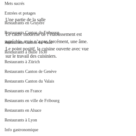
Mets sucrés
Entrées et potages
Une partie de la salle 
Restaurants en Gruyère
Restaurants Canton de Fribourg
Le cadre moderne de l’établissement est 
agréable, mais n’a pas forcément, une âme. 
Restaurants Canton de Vaud
Le point positif, la cuisine ouverte avec vue 
Restaurants à Bulle 1630
sur le travail des cuisiniers.
Restaurants à Zürich
Restaurants Canton de Genève
Restaurants Canton du Valais
Restaurants en France
Restaurants en ville de Fribourg
Restaurants en Alsace
Restaurants à Lyon
Info gastronomique