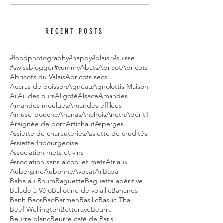
RECENT POSTS
#foodphotography
#happy
#plaisir
#suisse
#swissblogger
#yummy
Abats
Abricot
Abricots
Abricots du Valais
Abricots secs
Accras de poisson
Agneau
Agnolottis Maison
Ail
Ail des ours
Aligoté
Alsace
Amandes
Amandes moulues
Amandes effilées
Amuse-bouche
Ananas
Anchois
Aneth
Apéritif
Araignée de porc
Artichaut
Asperges
Assiette de charcuteries
Assiette de crudités
Assiette fribourgeoise
Association mets et vins
Association sans alcool et mets
Atriaux
Aubergine
Aubonne
Avocat
Aïl
Baba
Baba au Rhum
Baguette
Baguette apéritive
Balade à Vélo
Ballotine de volaille
Bananes
Banh Baos
Bao
Barmen
Basilic
Basilic Thai
Beef Wellington
Betterave
Beurre
Beurre blanc
Beurre café de Paris