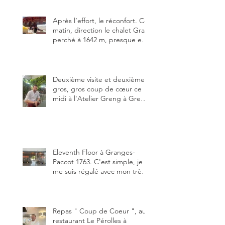
meilleure.
Après l’effort, le réconfort. Ce
matin, direction le chalet Grat
perché à 1642 m, presque en
dessous des Gastlosen. C’est
ma deuxième visite au Chalet
Grat et toujours avec autant
de plaisir.
Deuxième visite et deuxième
gros, gros coup de cœur ce
midi à l'Atelier Greng à Greng
3280, un établissement repris
depuis début avril 2025 par un
jeune couple, Valérie Bieri et
Michel Hojac.
Eleventh Floor à Granges-
Paccot 1763. C'est simple, je
me suis régalé avec mon très
bon smash burger
"Oklahoma" en forma triples.
Un burger que j'ai noté 8,5 sur
10.
Repas " Coup de Coeur ", au
restaurant Le Pérolles à