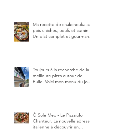
Ma recette de chakchouka aux
pois chiches, oeufs et cumin.
Un plat complet et gourmand,
qui peut être aussi bien
en manger au brunch, au
lunch ou au souper. Ma
recette en photos.
Toujours à la recherche de la
meilleure pizza autour de
Bulle. Voici mon menu du jour
au restaurant Trattoria 2.0, à La
Tour-de-Trême 1635.
Ô Sole Meo - Le Pizzaiolo
Chanteur. La nouvelle adresse
italienne à découvrir en
Gruyère, au Pâquier et profiter
des talents de chanteur du