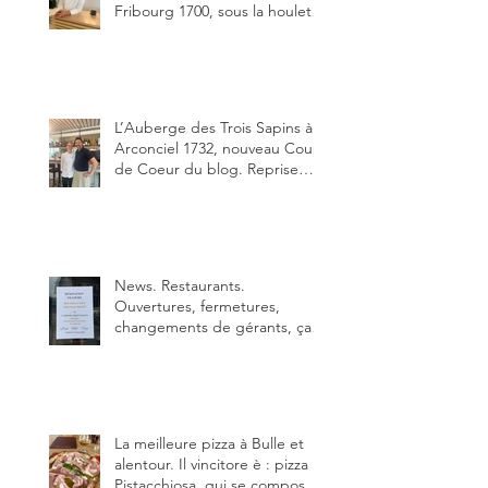
Fribourg 1700, sous la houlette
depuis début février de Julien
Ayer et Victor Moriez le
nouveau chef des lieux.
L’Auberge des Trois Sapins à
Arconciel 1732, nouveau Coup
de Coeur du blog. Reprise
depuis quelques jours (le 2
juin), par Sandra Hayoz et
Sébastien Haas, elle cartonne
déjà.
News. Restaurants.
Ouvertures, fermetures,
changements de gérants, ça
bouge dans le canton et
notamment à Bulle (trois
établissements), La Berra
(deux) et Charmey (un).
La meilleure pizza à Bulle et
alentour. Il vincitore è : pizza
Pistacchiosa, qui se compose