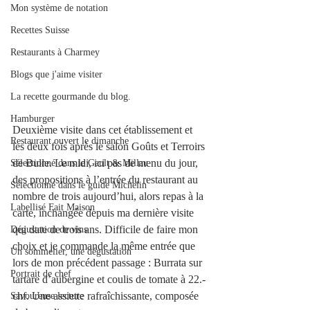
Mon système de notation
Recettes Suisse
Restaurants à Charmey
Blogs que j'aime visiter
La recette gourmande du blog.
Hamburger
Deuxième visite dans cet établissement et 
Restaurant ouvert le dimanche
les deux fois après le salon Goûts et Terroirs 
de Bulle. Le midi, ici pas de menu du jour, 
Sélectionné dans le Gault & Millau
des propositions à l’entrée du restaurant au 
Sélectionné dans le guide Michelin
nombre de trois aujourd’hui, alors repas à la 
Labellisé Fait Maison
carte, inchangée depuis ma dernière visite 
qui date de trois ans. Difficile de faire mon 
Dégustation de vins
choix et je commande la même entrée que 
Un sommelier, une dégustation
lors de mon précédent passage : Burrata sur 
Portrait de chef
tartare d’aubergine et coulis de tomate à 22.-
chf. Une assiette rafraîchissante, composée 
Savoureuse lecture