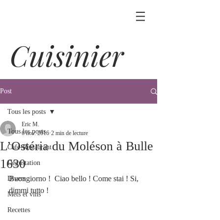
Cuisinier
Post
Tous les posts
Eric M.
Tous les posts
6 nov. 2016
2 min de lecture
L’Ostéria du Moléson à Bulle
Café-Restaurant
1630
Dégustation
Buongiorno !  Ciao bello ! Come stai ! Si, 
Divers
dimmi tutto !
Mets et vins
Recettes