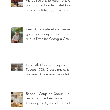
Après l’effort, le réconfort. Ce
matin, direction le chalet Grat
perché à 1642 m, presque en
dessous des Gastlosen. C’est
ma deuxième visite au Chalet
Grat et toujours avec autant
de plaisir.
Deuxième visite et deuxième
gros, gros coup de cœur ce
midi à l'Atelier Greng à Greng
3280, un établissement repris
depuis début avril 2025 par un
jeune couple, Valérie Bieri et
Michel Hojac.
Eleventh Floor à Granges-
Paccot 1763. C'est simple, je
me suis régalé avec mon très
bon smash burger
"Oklahoma" en forma triples.
Un burger que j'ai noté 8,5 sur
10.
Repas " Coup de Coeur ", au
restaurant Le Pérolles à
Fribourg 1700, sous la houlette
depuis début février de Julien