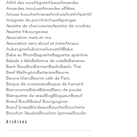
Ail
Ail des ours
Aligoté
Alsace
Amandes
Amandes moulues
Amandes effilées
Amuse-bouche
Ananas
Anchois
Aneth
Apéritif
Araignée de porc
Artichaut
Asperges
Assiette de charcuteries
Assiette de crudités
Assiette fribourgeoise
Association mets et vins
Association sans alcool et mets
Atriaux
Aubergine
Aubonne
Avocat
Aïl
Baba
Baba au Rhum
Baguette
Baguette apéritive
Balade à Vélo
Ballotine de volaille
Bananes
Banh Baos
Bao
Barmen
Basilic
Basilic Thai
Beef Wellington
Betterave
Beurre
Beurre blanc
Beurre café de Paris
Bisque de crustacées
Bisque de homard
Bistronomie
Bière
Bières
Blanc de poulet
Blanquette de veau
Blog
Blogueur
Boeuf
Boeuf Bouilli
Boeuf Bourguignon
Boeuf braisé
Bordeaux
Boucher
Boucherie
Bouchon Vaudois
Bouchon lyonnais
Boudin
Archives