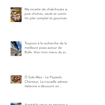
Ma recette de chakchouka aux
pois chiches, oeufs et cumin.
Un plat complet et gourmand,
qui peut être aussi bien
en manger au brunch, au
lunch ou au souper. Ma
recette en photos.
Toujours à la recherche de la
meilleure pizza autour de
Bulle. Voici mon menu du jour
au restaurant Trattoria 2.0, à La
Tour-de-Trême 1635.
Ô Sole Meo - Le Pizzaiolo
Chanteur. La nouvelle adresse
italienne à découvrir en
Gruyère, au Pâquier et profiter
des talents de chanteur du
pizzaiolo, et chanteur d'opéra
dans l'âme, en mangeant.
Agréable repas en terrasse au