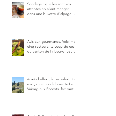
Sondage : quelles sont vos
attentes en allant manger
dans une buvette d’alpage et,
pour vous, quelle est la
meilleure du canton de
Fribourg ?
Avis aux gourmands. Voici mes
cinq restaurants coup de cœur
du canton de Fribourg. Leurs
particularités : un très bon
rapport qualité-prix-plaisir.
Alors, ne tardez pas à aller les
visiter !
Après l’effort, le réconfort. Ce
midi, direction la buvette Le
Vuipay, aux Paccots, fait partie
des trois meilleures buvettes
que j’ai visitées du canton de
Fribourg. Pour ne pas dire la
meilleure.