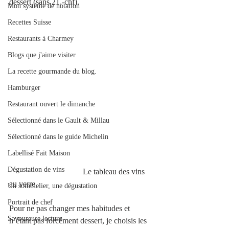
dessert (sans 21.-chf).
Mon système de notation
Recettes Suisse
Restaurants à Charmey
Blogs que j'aime visiter
La recette gourmande du blog.
Hamburger
Restaurant ouvert le dimanche
Sélectionné dans le Gault & Millau
Sélectionné dans le guide Michelin
Labellisé Fait Maison
Dégustation de vins
                                    Le tableau des vins 
au verre 
Un sommelier, une dégustation
Portrait de chef
Pour ne pas changer mes habitudes et 
Savoureuse lecture
n’étant pas forcément dessert, je choisis les 