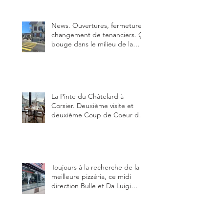
News. Ouvertures, fermeture,
changement de tenanciers. Ça
bouge dans le milieu de la
restauration dans le canton de
Fribourg. La prochaine
réouverture: l'Auberge des
Trois Sapin à Arconciel le 2
juin.
La Pinte du Châtelard à
Corsier. Deuxième visite et
deuxième Coup de Coeur du
blog, pour cette agréable
Pinte, son accueil rare, et sa
très bonne cuisine.
Toujours à la recherche de la
meilleure pizzéria, ce midi
direction Bulle et Da Luigi
Bella Napoli.