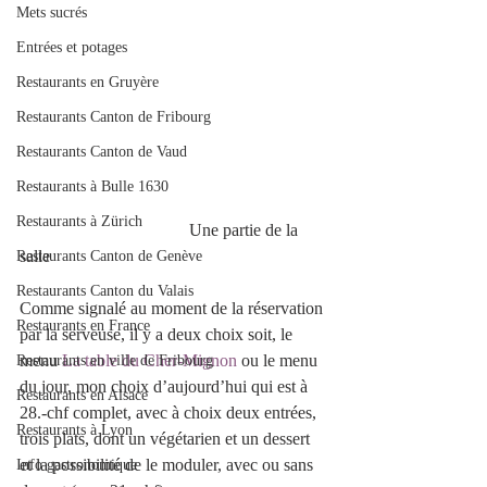
Mets sucrés
Entrées et potages
Restaurants en Gruyère
Restaurants Canton de Fribourg
Restaurants Canton de Vaud
Restaurants à Bulle 1630
Restaurants à Zürich
                                       Une partie de la 
salle
Restaurants Canton de Genève
Restaurants Canton du Valais
Comme signalé au moment de la réservation 
Restaurants en France
par la serveuse, il y a deux choix soit, le 
menu
 La table du Cher-Mignon
 ou le menu 
Restaurants en ville de Fribourg
du jour, mon choix d’aujourd’hui qui est à 
Restaurants en Alsace
28.-chf complet, avec à choix deux entrées, 
Restaurants à Lyon
trois plats, dont un végétarien et un dessert 
et la possibilité de le moduler, avec ou sans 
Info gastronomique