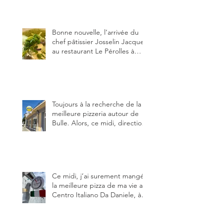
stracciatella, dal Centro
Italiano, Da Danielle.
Bonne nouvelle, l’arrivée du
chef pâtissier Josselin Jacquet
au restaurant Le Pérolles à
Fribourg. Info Gault & Millau
Channel.
Toujours à la recherche de la
meilleure pizzeria autour de
Bulle. Alors, ce midi, direction
le restaurant le Tivoli, une
adresse qui m’a été conseillée
sur FB et que je ne connaissais
pas.
Ce midi, j’ai surement mangé
la meilleure pizza de ma vie au
Centro Italiano Da Daniele, à
Bulle. Elle était absolument
parfaite.