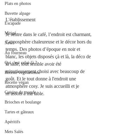
Plats en photos
Buvette alpage
L'établissement  
Escapade
Mitigé
Je rentre dans le café, l’endroit est charmant, 
l’atmosphère chaleureuse et le décor hors du 
News
temps. Des photos d’époque en noir et 
Au fourneau
blanc, les objets disposés çà et là, la déco de 
Qui c'est celui-là ?
la salle, tout semble avoir été 
minutieusement choisi avec beaucoup de 
Recette végétarienne
goût. Et le tout donne à l'endroit une 
Recette végan
atmosphère cosy. Je suis accueilli et je 
Cuisine du monde
m’assois à ma table. 
Brioches et boulange
Tartes et gâteaux
Apéritifs
Mets Salés