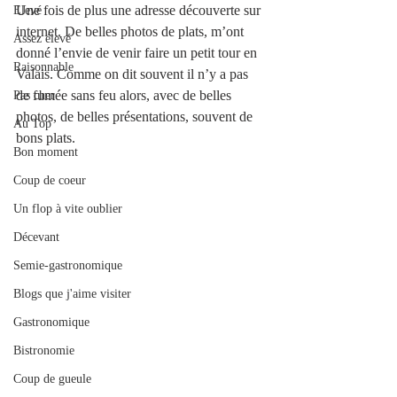
Une fois de plus une adresse découverte sur 
Elevé
internet. De belles photos de plats, m’ont 
Assez élevé
donné l’envie de venir faire un petit tour en 
Raisonnable
Valais. Comme on dit souvent il n’y a pas 
de fumée sans feu alors, avec de belles 
Pas cher
photos, de belles présentations, souvent de 
Au Top
bons plats.
Bon moment
Coup de coeur
Un flop à vite oublier
Décevant
Semie-gastronomique
Blogs que j'aime visiter
Gastronomique
Bistronomie
Coup de gueule