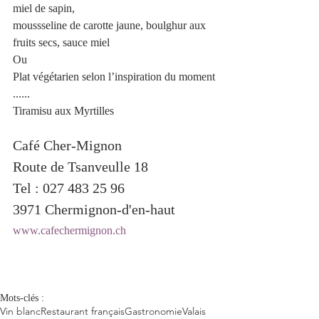
miel de sapin,
moussseline de carotte jaune, boulghur aux 
fruits secs, sauce miel
Ou
Plat végétarien selon l’inspiration du moment
......
Tiramisu aux Myrtilles
Café Cher-Mignon
Route de Tsanveulle 18
Tel : 027 483 25 96
3971 Chermignon-d'en-haut
www.cafechermignon.ch
Mots-clés :
Vin blanc
Restaurant français
Gastronomie
Valais