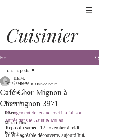
Cuisinier
Post
Tous les posts
Eric M.
Tous les posts
16 nov. 2016
3 min de lecture
Café Cher-Mignon à
Café-Restaurant
Chermignon 3971
Dégustation
Changement de tenancier et il a fait son 
Divers
entrée dans le Gault & Millau. 
Mets et vins
Repas du samedi 12 novembre à midi.
Recettes
Quelle agréable découverte, aujourd’hui. 