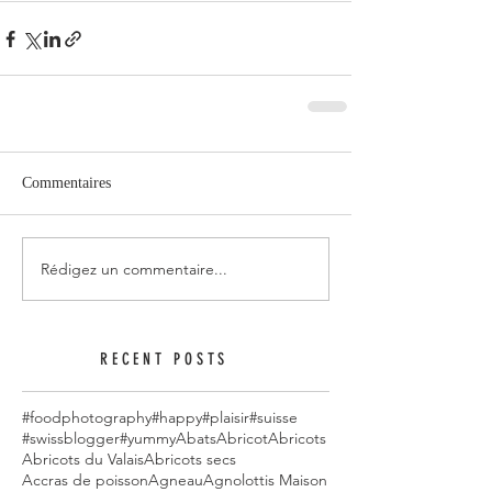
Commentaires
Rédigez un commentaire...
RECENT POSTS
#foodphotography
#happy
#plaisir
#suisse
#swissblogger
#yummy
Abats
Abricot
Abricots
Abricots du Valais
Abricots secs
Accras de poisson
Agneau
Agnolottis Maison