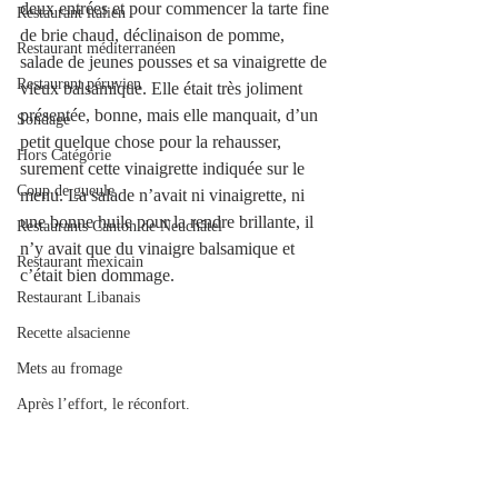
deux entrées et pour commencer la tarte fine 
Restaurant italien
de brie chaud, déclinaison de pomme, 
Restaurant méditerranéen
salade de jeunes pousses et sa vinaigrette de 
Restaurant péruvien
vieux balsamique. Elle était très joliment 
présentée, bonne, mais elle manquait, d’un 
Sondage
petit quelque chose pour la rehausser, 
Hors Catégorie
surement cette vinaigrette indiquée sur le 
Coup de gueule
menu. La salade n’avait ni vinaigrette, ni 
une bonne huile pour la rendre brillante, il 
Restaurants Canton de Neuchâtel
n’y avait que du vinaigre balsamique et 
Restaurant mexicain
c’était bien dommage.
Restaurant Libanais
Recette alsacienne
Mets au fromage
Après l’effort, le réconfort.