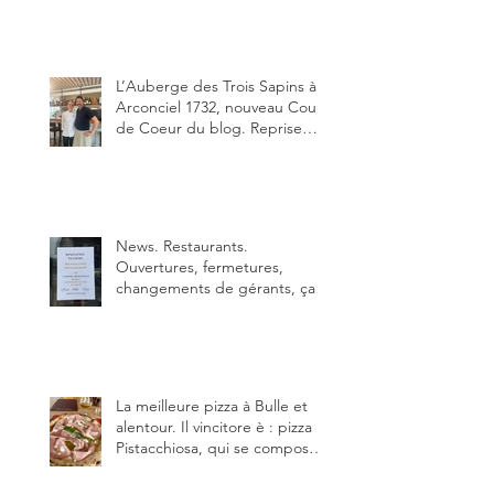
Ayer et Victor Moriez le
nouveau chef des lieux.
L’Auberge des Trois Sapins à
Arconciel 1732, nouveau Coup
de Coeur du blog. Reprise
depuis quelques jours (le 2
juin), par Sandra Hayoz et
Sébastien Haas, elle cartonne
déjà.
News. Restaurants.
Ouvertures, fermetures,
changements de gérants, ça
bouge dans le canton et
notamment à Bulle (trois
établissements), La Berra
(deux) et Charmey (un).
La meilleure pizza à Bulle et
alentour. Il vincitore è : pizza
Pistacchiosa, qui se compose
de fior di latte, de mortadelle,
crème de pistache et