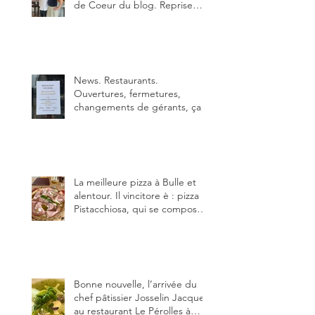
de Coeur du blog. Reprise
depuis quelques jours (le 2
juin), par Sandra Hayoz et
Sébastien Haas, elle cartonne
déjà.
News. Restaurants.
Ouvertures, fermetures,
changements de gérants, ça
bouge dans le canton et
notamment à Bulle (trois
établissements), La Berra
(deux) et Charmey (un).
La meilleure pizza à Bulle et
alentour. Il vincitore è : pizza
Pistacchiosa, qui se compose
de fior di latte, de mortadelle,
crème de pistache et
stracciatella, dal Centro
Italiano, Da Danielle.
Bonne nouvelle, l’arrivée du
chef pâtissier Josselin Jacquet
au restaurant Le Pérolles à