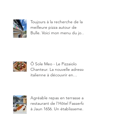
en manger au brunch, au
lunch ou au souper. Ma
recette en photos.
Toujours à la recherche de la
meilleure pizza autour de
Bulle. Voici mon menu du jour
au restaurant Trattoria 2.0, à La
Tour-de-Trême 1635.
Ô Sole Meo - Le Pizzaiolo
Chanteur. La nouvelle adresse
italienne à découvrir en
Gruyère, au Pâquier et profiter
des talents de chanteur du
pizzaiolo, et chanteur d'opéra
dans l'âme, en mangeant.
Agréable repas en terrasse au
restaurant de l'Hôtel Fasserfall
à Jaun 1656. Un établissement
qui vient de changer de
gérant et de chef, ce début
d'année.