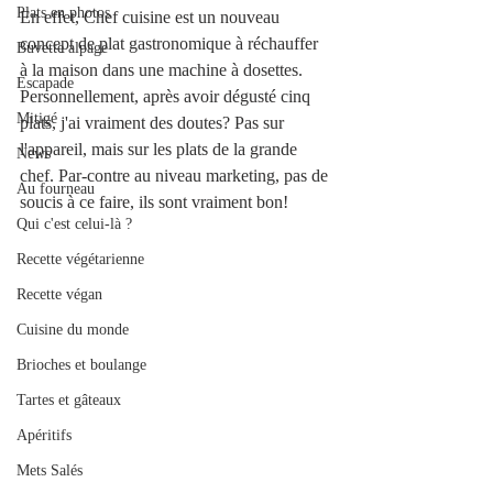
Plats en photos
En effet, Chef cuisine est un nouveau 
concept de plat gastronomique à réchauffer 
Buvette alpage
à la maison dans une machine à dosettes. 
Escapade
Personnellement, après avoir dégusté cinq 
Mitigé
plats, j'ai vraiment des doutes? Pas sur 
l'appareil, mais sur les plats de la grande 
News
chef. Par-contre au niveau marketing, pas de 
Au fourneau
soucis à ce faire, ils sont vraiment bon! 
Qui c'est celui-là ?
Recette végétarienne
Recette végan
Cuisine du monde
Brioches et boulange
Tartes et gâteaux
Apéritifs
Mets Salés