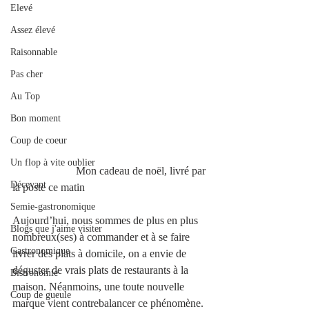
Elevé
Assez élevé
Raisonnable
Pas cher
Au Top
Bon moment
Coup de coeur
Un flop à vite oublier
                       Mon cadeau de noël, livré par 
Décevant
la poste ce matin 
Semie-gastronomique
Aujourd’hui, nous sommes de plus en plus 
Blogs que j'aime visiter
nombreux(ses) à commander et à se faire 
Gastronomique
livrer des plats à domicile, on a envie de 
déguster de vrais plats de restaurants à la 
Bistronomie
maison. Néanmoins, une toute nouvelle 
Coup de gueule
marque vient contrebalancer ce phénomène. 