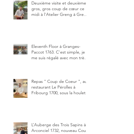
de plaisir.
Deuxième visite et deuxième
gros, gros coup de cœur ce
midi à l'Atelier Greng à Greng
3280, un établissement repris
depuis début avril 2025 par un
jeune couple, Valérie Bieri et
Michel Hojac.
Eleventh Floor à Granges-
Paccot 1763. C'est simple, je
me suis régalé avec mon très
bon smash burger
"Oklahoma" en forma triples.
Un burger que j'ai noté 8,5 sur
10.
Repas " Coup de Coeur ", au
restaurant Le Pérolles à
Fribourg 1700, sous la houlette
depuis début février de Julien
Ayer et Victor Moriez le
nouveau chef des lieux.
L’Auberge des Trois Sapins à
Arconciel 1732, nouveau Coup