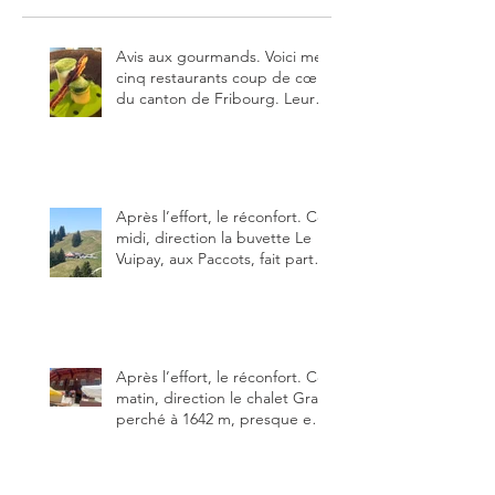
Avis aux gourmands. Voici mes
cinq restaurants coup de cœur
du canton de Fribourg. Leurs
particularités : un très bon
rapport qualité-prix-plaisir.
Alors, ne tardez pas à aller les
visiter !
Après l’effort, le réconfort. Ce
midi, direction la buvette Le
Vuipay, aux Paccots, fait partie
des trois meilleures buvettes
que j’ai visitées du canton de
Fribourg. Pour ne pas dire la
meilleure.
Après l’effort, le réconfort. Ce
matin, direction le chalet Grat
perché à 1642 m, presque en
dessous des Gastlosen. C’est
ma deuxième visite au Chalet
Grat et toujours avec autant