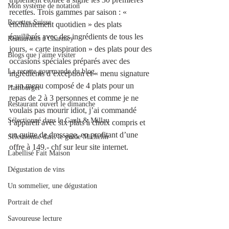
Mon système de notation
recettes. Trois gammes par saison : « 
Recettes Suisse
enchantement quotidien » des plats 
équilibrés avec des ingrédients de tous les 
Restaurants à Charmey
jours, « carte inspiration » des plats pour des 
Blogs que j'aime visiter
occasions spéciales préparés avec des 
La recette gourmande du blog.
ingrédients d’exception et « menu signature 
» un menu composé de 4 plats pour un 
Hamburger
repas de 2 à 3 personnes et comme je ne 
Restaurant ouvert le dimanche
voulais pas mourir idiot, j’ai commandé 
Sélectionné dans le Gault & Millau
l’appareil avec six plats à choix compris et 
un quitte de dressage, en profitant d’une 
Sélectionné dans le guide Michelin
offre à 149.- chf sur leur site internet.
Labellisé Fait Maison
Dégustation de vins
Un sommelier, une dégustation
Portrait de chef
Savoureuse lecture