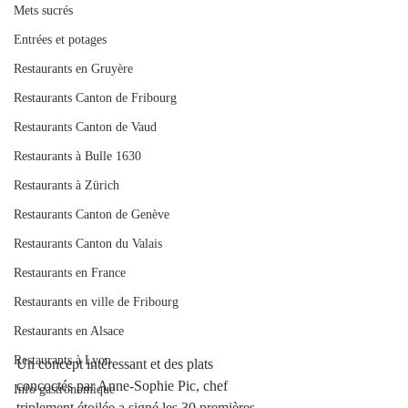
Mets sucrés
Entrées et potages
Restaurants en Gruyère
Restaurants Canton de Fribourg
Restaurants Canton de Vaud
Restaurants à Bulle 1630
Restaurants à Zürich
Restaurants Canton de Genève
Restaurants Canton du Valais
Restaurants en France
Restaurants en ville de Fribourg
Restaurants en Alsace
Restaurants à Lyon
Un concept intéressant et des plats 
concoctés par Anne-Sophie Pic, chef 
Info gastronomique
triplement étoilée a signé les 30 premières 