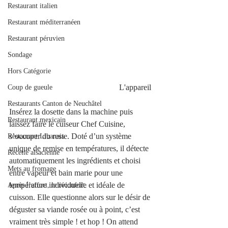
Restaurant italien
Restaurant méditerranéen
Restaurant péruvien
Sondage
Hors Catégorie
                                                      L'appareil
Coup de gueule
Restaurants Canton de Neuchâtel
Insérez la dosette dans la machine puis 
Restaurant mexicain
laissez faire le cuiseur Chef Cuisine, 
s’occuper du reste. Doté d’un système 
Restaurant Libanais
unique de remise en températures, il détecte 
Recette alsacienne
automatiquement les ingrédients et choisi 
Mets au fromage
entre vapeur et bain marie pour une 
température individuelle et idéale de 
Après l’effort, le réconfort.
cuisson. Elle questionne alors sur le désir de 
déguster sa viande rosée ou à point, c’est 
vraiment très simple ! et hop ! On attend 