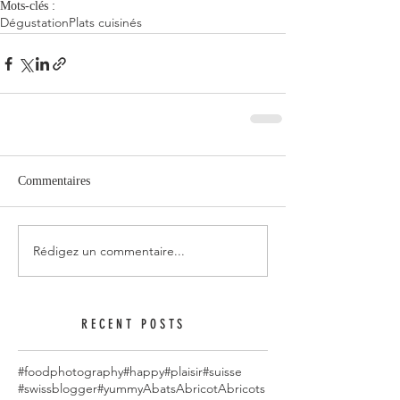
Mots-clés :
Dégustation
Plats cuisinés
Commentaires
Rédigez un commentaire...
RECENT POSTS
#foodphotography
#happy
#plaisir
#suisse
#swissblogger
#yummy
Abats
Abricot
Abricots