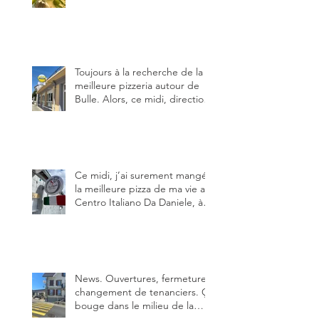
Fribourg. Info Gault & Millau
Channel.
Toujours à la recherche de la
meilleure pizzeria autour de
Bulle. Alors, ce midi, direction
le restaurant le Tivoli, une
adresse qui m’a été conseillée
sur FB et que je ne connaissais
pas.
Ce midi, j’ai surement mangé
la meilleure pizza de ma vie au
Centro Italiano Da Daniele, à
Bulle. Elle était absolument
parfaite.
News. Ouvertures, fermeture,
changement de tenanciers. Ça
bouge dans le milieu de la