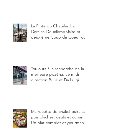
restauration dans le canton de
Fribourg. La prochaine
réouverture: l'Auberge des
Trois Sapin à Arconciel le 2
juin.
La Pinte du Châtelard à
Corsier. Deuxième visite et
deuxième Coup de Coeur du
blog, pour cette agréable
Pinte, son accueil rare, et sa
très bonne cuisine.
Toujours à la recherche de la
meilleure pizzéria, ce midi
direction Bulle et Da Luigi
Bella Napoli.
Ma recette de chakchouka aux
pois chiches, oeufs et cumin.
Un plat complet et gourmand,
qui peut être aussi bien