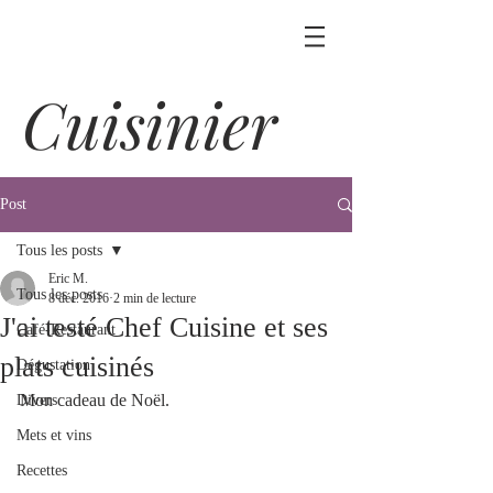
Cuisinier
Post
Tous les posts
Eric M.
Tous les posts
8 déc. 2016
2 min de lecture
J'ai testé Chef Cuisine et ses
Café-Restaurant
plats cuisinés
Dégustation
Mon cadeau de Noël.
Divers
Mets et vins
Recettes