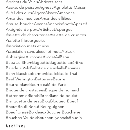
Abricots du Valais
Abricots secs
Accras de poisson
Agneau
Agnolottis Maison
Ail
Ail des ours
Aligoté
Alsace
Amandes
Amandes moulues
Amandes effilées
Amuse-bouche
Ananas
Anchois
Aneth
Apéritif
Araignée de porc
Artichaut
Asperges
Assiette de charcuteries
Assiette de crudités
Assiette fribourgeoise
Association mets et vins
Association sans alcool et mets
Atriaux
Aubergine
Aubonne
Avocat
Aïl
Baba
Baba au Rhum
Baguette
Baguette apéritive
Balade à Vélo
Ballotine de volaille
Bananes
Banh Baos
Bao
Barmen
Basilic
Basilic Thai
Beef Wellington
Betterave
Beurre
Beurre blanc
Beurre café de Paris
Bisque de crustacées
Bisque de homard
Bistronomie
Bière
Bières
Blanc de poulet
Blanquette de veau
Blog
Blogueur
Boeuf
Boeuf Bouilli
Boeuf Bourguignon
Boeuf braisé
Bordeaux
Boucher
Boucherie
Bouchon Vaudois
Bouchon lyonnais
Boudin
Archives