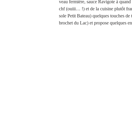
veau fermière, sauce Ravigote à quand 
chf (ouiii… !) et de la cuisine plutôt f
sole Petit Bateau) quelques touches de t
brochet du Lac) et propose quelques entr