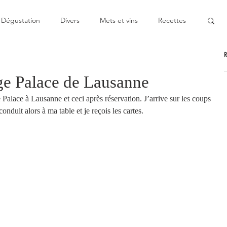
Dégustation
Divers
Mets et vins
Recettes
nable
Pas cher
Au Top
Bon moment
e Palace de Lausanne
Palace à Lausanne et ceci après réservation. J’arrive sur les coups 
oublier
Décevant
Semie-gastronomique
onduit alors à ma table et je reçois les cartes. 
onomique
Bistronomie
Coup de gueule
ge
Escapade
Mitigé
News
Au fourneau
gétarienne
Recette végan
Cuisine du monde