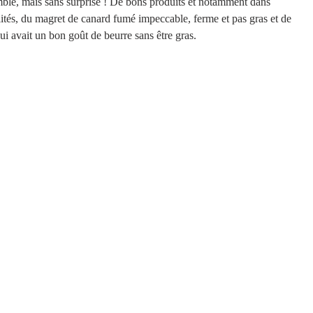
mble, mais sans surprise ! De bons produits et notamment dans 
lités, du magret de canard fumé impeccable, ferme et pas gras et de 
ui avait un bon goût de beurre sans être gras. 