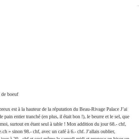
                     La joue de boeuf
breux est à la hauteur de la réputation du Beau-Rivage Palace J’ai 
 pain entier tranché (en plus, il était bon !), le beurre et le sel, que 
oi, surtout en étant seul à table ! Mon addition du jour 68.- chf, 
.ch » sinon 98.- chf, avec un café à 6.- chf. J’allais oublier, 
 jour à 29.- chf et ceci même le samedi midi et propose en hiver un 