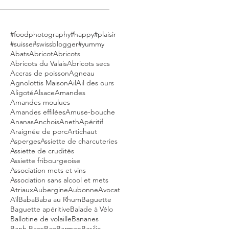
#foodphotography
#happy
#plaisir
#suisse
#swissblogger
#yummy
Abats
Abricot
Abricots
Abricots du Valais
Abricots secs
Accras de poisson
Agneau
Agnolottis Maison
Ail
Ail des ours
Aligoté
Alsace
Amandes
Amandes moulues
Amandes effilées
Amuse-bouche
Ananas
Anchois
Aneth
Apéritif
Araignée de porc
Artichaut
Asperges
Assiette de charcuteries
Assiette de crudités
Assiette fribourgeoise
Association mets et vins
Association sans alcool et mets
Atriaux
Aubergine
Aubonne
Avocat
Aïl
Baba
Baba au Rhum
Baguette
Baguette apéritive
Balade à Vélo
Ballotine de volaille
Bananes
Banh Baos
Bao
Barmen
Basilic