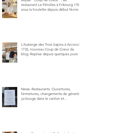
restaurant Le Pérolles à Fribourg 1700,
sous la houlette depuis début février
de Julien Ayer et Victor Moriez le
nouveau chef des lieux.
L’Auberge des Trois Sapins à Arconciel
1732, nouveau Coup de Coeur du
blog. Reprise depuis quelques jours (le
2 juin), par Sandra Hayoz et Sébastien
Haas, elle cartonne déjà.
News. Restaurants. Ouvertures,
fermetures, changements de gérants,
ça bouge dans le canton et
notamment à Bulle (trois
établissements), La Berra (deux) et
Charmey (un).