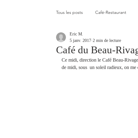
Tous les posts
Café-Restaurant
Eric M.
Elevé
Assez élevé
Raison
5 janv. 2017
2 min de lecture
Café du Beau-Rivag
Ce midi, direction le Café Beau-Rivage 
Coup de coeur
Un flop à vite 
de midi, sous  un soleil radieux, on me c
Blogs que j'aime visiter
Gastr
Plats en photos
Buvette alpa
Qui c'est celui-là ?
Recette vé