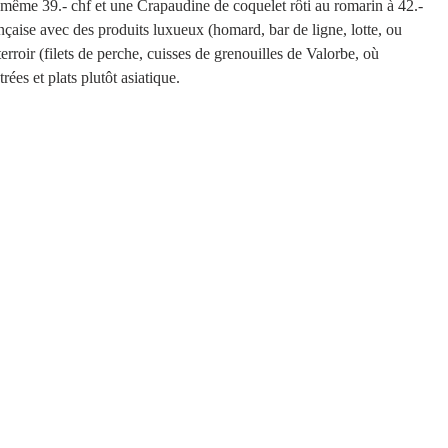
même 39.- chf et une Crapaudine de coquelet rôti au romarin à 42.-
rançaise avec des produits luxueux (homard, bar de ligne, lotte, ou 
erroir (filets de perche, cuisses de grenouilles de Valorbe, où 
ées et plats plutôt asiatique. 