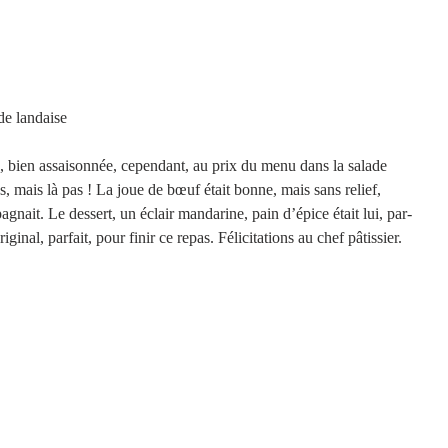
                       La salade landaise 
ne, bien assaisonnée, cependant, au prix du menu dans la salade 
s, mais là pas ! La joue de bœuf était bonne, mais sans relief, 
nait. Le dessert, un éclair mandarine, pain d’épice était lui, par-
iginal, parfait, pour finir ce repas. Félicitations au chef pâtissier.