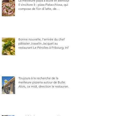
La meilleure pizza à Bulle et alentour.
Il vincitore è : pizza Pistacchiosa, qui se
compose de fior di latte, de
mortadelle, crème de pistache et
stracciatella, dal Centro Italiano, Da
Danielle.
Bonne nouvelle, l’arrivée du chef
pâtissier Josselin Jacquet au
restaurant Le Pérolles à Fribourg. Info
Gault & Millau Channel.
Toujours à la recherche de la
meilleure pizzeria autour de Bulle.
Alors, ce midi, direction le restaurant
le Tivoli, une adresse qui m’a été
conseillée sur FB et que je ne
connaissais pas.