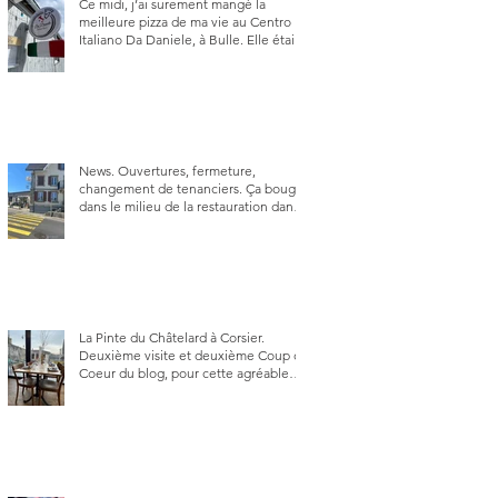
Ce midi, j’ai surement mangé la
meilleure pizza de ma vie au Centro
Italiano Da Daniele, à Bulle. Elle était
absolument parfaite.
News. Ouvertures, fermeture,
changement de tenanciers. Ça bouge
dans le milieu de la restauration dans
le canton de Fribourg. La prochaine
réouverture: l'Auberge des Trois Sapin
à Arconciel le 2 juin.
La Pinte du Châtelard à Corsier.
Deuxième visite et deuxième Coup de
Coeur du blog, pour cette agréable
Pinte, son accueil rare, et sa très
bonne cuisine.