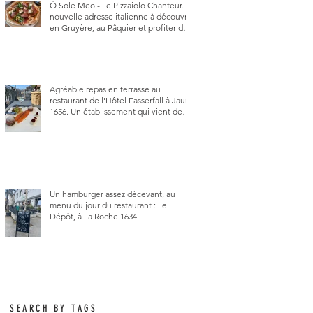
Ô Sole Meo - Le Pizzaiolo Chanteur. La
nouvelle adresse italienne à découvrir
en Gruyère, au Pâquier et profiter des
talents de chanteur du pizzaiolo, et
chanteur d'opéra dans l'âme, en
mangeant.
Agréable repas en terrasse au
restaurant de l'Hôtel Fasserfall à Jaun
1656. Un établissement qui vient de
changer de gérant et de chef, ce
début d'année.
Un hamburger assez décevant, au
menu du jour du restaurant : Le
Dépôt, à La Roche 1634.
SEARCH BY TAGS