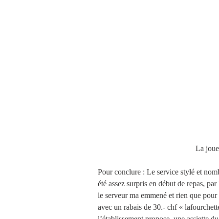
                             
Pour conclure : Le service stylé et nom
été assez surpris en début de repas, par le
le serveur ma emmené et rien que pour m
avec un rabais de 30.- chf « lafourchette
l’établissement propose, une assiette du