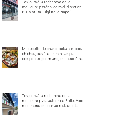
Toujours à la recherche de la
meilleure pizzéria, ce midi direction
Bulle et Da Luigi Bella Napoli.
Ma recette de chakchouka aux pois
chiches, oeufs et cumin. Un plat
complet et gourmand, qui peut être
aussi bien en manger au brunch, au
lunch ou au souper. Ma recette en
photos.
Toujours à la recherche de la
meilleure pizza autour de Bulle. Voici
mon menu du jour au restaurant
Trattoria 2.0, à La Tour-de-Trême 1635.