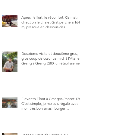
Après l’effort, le réconfort. Ce matin,
direction le chalet Grat perché à 1642
m, presque en dessous des
Gastlosen. C’est ma deuxième visite
au Chalet Grat et toujours avec autant
de plaisir.
Deuxième visite et deuxième gros,
gros coup de cœur ce midi à l'Atelier
Greng à Greng 3280, un établissement
repris depuis début avril 2025 par un
jeune couple, Valérie Bieri et Michel
Hojac.
Eleventh Floor à Granges-Paccot 1763.
C'est simple, je me suis régalé avec
mon très bon smash burger
"Oklahoma" en forma triples. Un
burger que j'ai noté 8,5 sur 10.
Repas " Coup de Coeur ", au