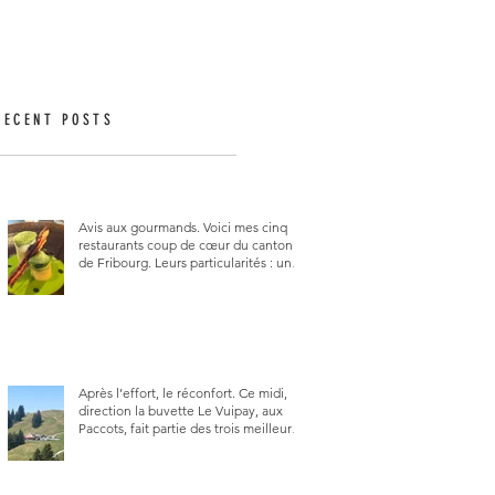
RECENT POSTS
Avis aux gourmands. Voici mes cinq
restaurants coup de cœur du canton
de Fribourg. Leurs particularités : un
très bon rapport qualité-prix-plaisir.
Alors, ne tardez pas à aller les visiter !
Après l’effort, le réconfort. Ce midi,
direction la buvette Le Vuipay, aux
Paccots, fait partie des trois meilleures
buvettes que j’ai visitées du canton de
Fribourg. Pour ne pas dire la
meilleure.