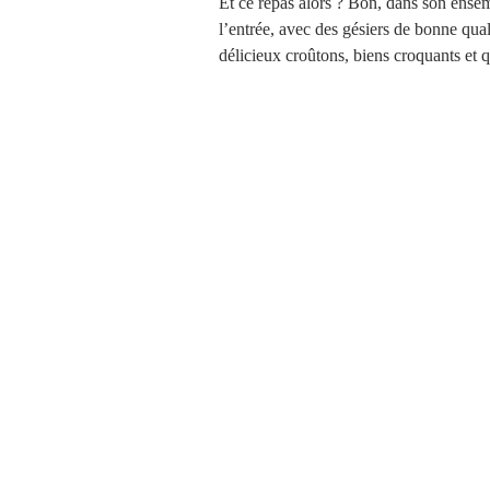
Et ce repas alors ? Bon, dans son ense
l’entrée, avec des gésiers de bonne qua
délicieux croûtons, biens croquants et q