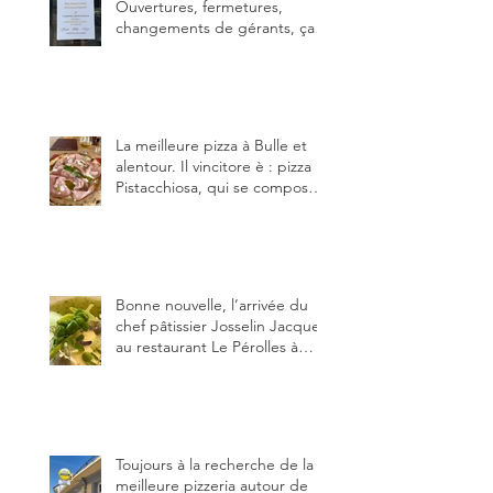
Ouvertures, fermetures,
changements de gérants, ça
bouge dans le canton et
notamment à Bulle (trois
établissements), La Berra
(deux) et Charmey (un).
La meilleure pizza à Bulle et
alentour. Il vincitore è : pizza
Pistacchiosa, qui se compose
de fior di latte, de mortadelle,
crème de pistache et
stracciatella, dal Centro
Italiano, Da Danielle.
Bonne nouvelle, l’arrivée du
chef pâtissier Josselin Jacquet
au restaurant Le Pérolles à
Fribourg. Info Gault & Millau
Channel.
Toujours à la recherche de la
meilleure pizzeria autour de