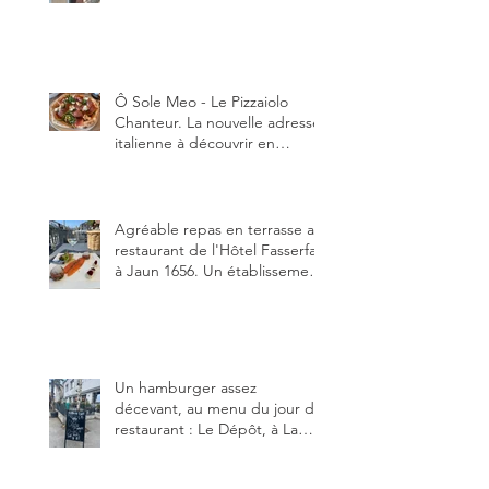
au restaurant Trattoria 2.0, à La
Tour-de-Trême 1635.
Ô Sole Meo - Le Pizzaiolo
Chanteur. La nouvelle adresse
italienne à découvrir en
Gruyère, au Pâquier et profiter
des talents de chanteur du
pizzaiolo, et chanteur d'opéra
dans l'âme, en mangeant.
Agréable repas en terrasse au
restaurant de l'Hôtel Fasserfall
à Jaun 1656. Un établissement
qui vient de changer de
gérant et de chef, ce début
d'année.
Un hamburger assez
décevant, au menu du jour du
restaurant : Le Dépôt, à La
Roche 1634.