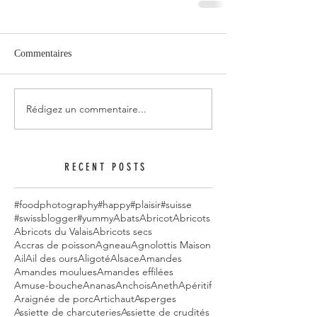
Commentaires
Rédigez un commentaire...
RECENT POSTS
#foodphotography
#happy
#plaisir
#suisse
#swissblogger
#yummy
Abats
Abricot
Abricots
Abricots du Valais
Abricots secs
Accras de poisson
Agneau
Agnolottis Maison
Ail
Ail des ours
Aligoté
Alsace
Amandes
Amandes moulues
Amandes effilées
Amuse-bouche
Ananas
Anchois
Aneth
Apéritif
Araignée de porc
Artichaut
Asperges
Assiette de charcuteries
Assiette de crudités