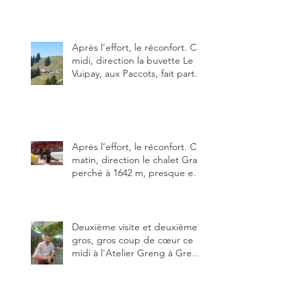
rapport qualité-prix-plaisir.
Alors, ne tardez pas à aller les
visiter !
Après l’effort, le réconfort. Ce
midi, direction la buvette Le
Vuipay, aux Paccots, fait partie
des trois meilleures buvettes
que j’ai visitées du canton de
Fribourg. Pour ne pas dire la
meilleure.
Après l’effort, le réconfort. Ce
matin, direction le chalet Grat
perché à 1642 m, presque en
dessous des Gastlosen. C’est
ma deuxième visite au Chalet
Grat et toujours avec autant
de plaisir.
Deuxième visite et deuxième
gros, gros coup de cœur ce
midi à l'Atelier Greng à Greng
3280, un établissement repris
depuis début avril 2025 par un
jeune couple, Valérie Bieri et
Michel Hojac.