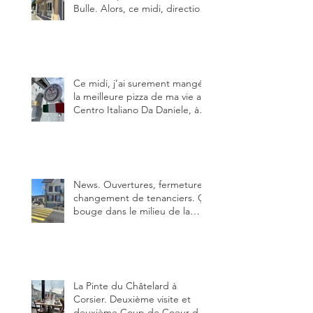
Bulle. Alors, ce midi, direction
le restaurant le Tivoli, une
adresse qui m’a été conseillée
sur FB et que je ne connaissais
pas.
Ce midi, j’ai surement mangé
la meilleure pizza de ma vie au
Centro Italiano Da Daniele, à
Bulle. Elle était absolument
parfaite.
News. Ouvertures, fermeture,
changement de tenanciers. Ça
bouge dans le milieu de la
restauration dans le canton de
Fribourg. La prochaine
réouverture: l'Auberge des
Trois Sapin à Arconciel le 2
juin.
La Pinte du Châtelard à
Corsier. Deuxième visite et
deuxième Coup de Coeur du