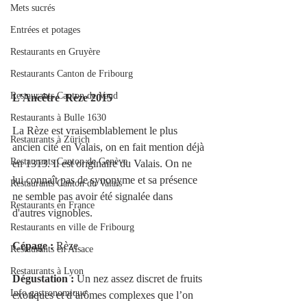
Mets sucrés
Entrées et potages
Restaurants en Gruyère
Restaurants Canton de Fribourg
Restaurants Canton de Vaud
L’Ancêtre  Rèze 2015
Restaurants à Bulle 1630
La Rèze est vraisemblablement le plus 
Restaurants à Zürich
ancien cité en Valais, on en fait mention déjà 
Restaurants Canton de Genève
en 1313. Il est originaire du Valais. On ne 
lui connaît pas de synonyme et sa présence 
Restaurants Canton du Valais
ne semble pas avoir été signalée dans 
Restaurants en France
d'autres vignobles.
Restaurants en ville de Fribourg
Cépage :
 Rèze
Restaurants en Alsace
Restaurants à Lyon
Dégustation :
 Un nez assez discret de fruits 
Info gastronomique
exotiques et d’arômes complexes que l’on 