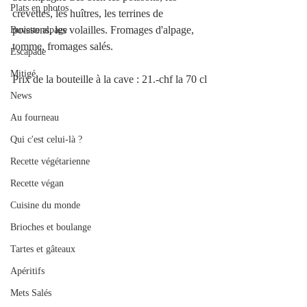
Plats en photos
crevettes, les huîtres, les terrines de 
poissons, les volailles. Fromages d'alpage, 
Buvette alpage
tomme, fromages salés.
Escapade
Mitigé
Prix de la bouteille à la cave : 21.-chf la 70 cl
News
Au fourneau
Qui c'est celui-là ?
Recette végétarienne
Recette végan
Cuisine du monde
Brioches et boulange
Tartes et gâteaux
Apéritifs
Mets Salés