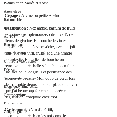
Valais et en Vallée d'Aoste.
Elevé
Assez élevé
Cépage :
 Arvine ou petite Arvine
Raisonnable
Dégustation : 
Nez ample, parfum de fruits 
Pas cher
exotiques (pamplemousse, citron vert), de 
Au Top
fleurs de glycine. En bouche le vin est 
Bon moment
ample, c’est une Arvine sèche, avec un joli 
gras, à la fois viril, fruité, et d'une grande 
Coup de coeur
complexité. En milieu de bouche on 
Un flop à vite oublier
retrouve une très belle salinité et pour finir 
Décevant
une très belle longueur et persistance des 
arômes en bouche. Mon coup de cœur lors 
Semie-gastronomique
de ma rapide dégustation sur place et un vin 
Blogs que j'aime visiter
que j’ai beaucoup fortement apprécié en 
Gastronomique
dégustation, tranquille chez moi.
Bistronomie
Gastronomie :
 Vin d'apéritif, il 
Coup de gueule
accompagne très bien les poissons, les 