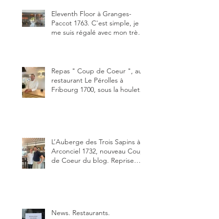
Eleventh Floor à Granges-
Paccot 1763. C'est simple, je
me suis régalé avec mon très
bon smash burger
"Oklahoma" en forma triples.
Un burger que j'ai noté 8,5 sur
10.
Repas " Coup de Coeur ", au
restaurant Le Pérolles à
Fribourg 1700, sous la houlette
depuis début février de Julien
Ayer et Victor Moriez le
nouveau chef des lieux.
L’Auberge des Trois Sapins à
Arconciel 1732, nouveau Coup
de Coeur du blog. Reprise
depuis quelques jours (le 2
juin), par Sandra Hayoz et
Sébastien Haas, elle cartonne
déjà.
News. Restaurants.