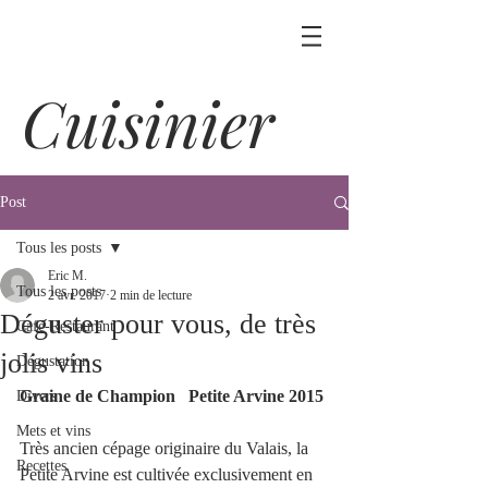
Cuisinier
Post
Tous les posts
Eric M.
Tous les posts
2 avr. 2017
2 min de lecture
Déguster pour vous, de très
Café-Restaurant
jolis vins
Dégustation
Graine de Champion   Petite Arvine 2015
Divers
Mets et vins
Très ancien cépage originaire du Valais, la 
Recettes
Petite Arvine est cultivée exclusivement en 