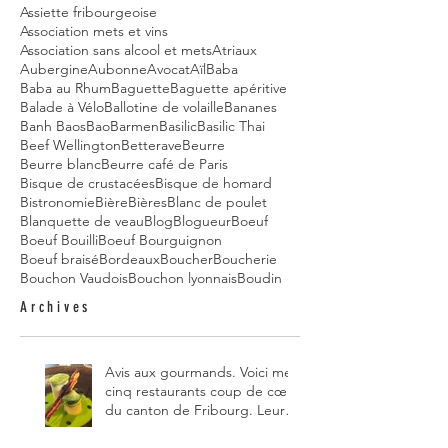
Assiette fribourgeoise
Association mets et vins
Association sans alcool et mets
Atriaux
Aubergine
Aubonne
Avocat
Aïl
Baba
Baba au Rhum
Baguette
Baguette apéritive
Balade à Vélo
Ballotine de volaille
Bananes
Banh Baos
Bao
Barmen
Basilic
Basilic Thai
Beef Wellington
Betterave
Beurre
Beurre blanc
Beurre café de Paris
Bisque de crustacées
Bisque de homard
Bistronomie
Bière
Bières
Blanc de poulet
Blanquette de veau
Blog
Blogueur
Boeuf
Boeuf Bouilli
Boeuf Bourguignon
Boeuf braisé
Bordeaux
Boucher
Boucherie
Bouchon Vaudois
Bouchon lyonnais
Boudin
Archives
Avis aux gourmands. Voici mes
cinq restaurants coup de cœur
du canton de Fribourg. Leurs
particularités : un très bon