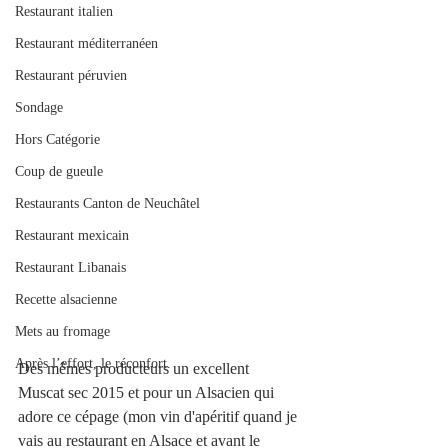
Restaurant italien
Restaurant méditerranéen
Restaurant péruvien
Sondage
Hors Catégorie
Coup de gueule
Restaurants Canton de Neuchâtel
Restaurant mexicain
Restaurant Libanais
Recette alsacienne
Mets au fromage
Après l’effort, le réconfort.
Des mêmes producteurs un excellent 
Muscat sec 2015 et pour un Alsacien qui 
adore ce cépage (mon vin d'apéritif quand je 
vais au restaurant en Alsace et avant le 