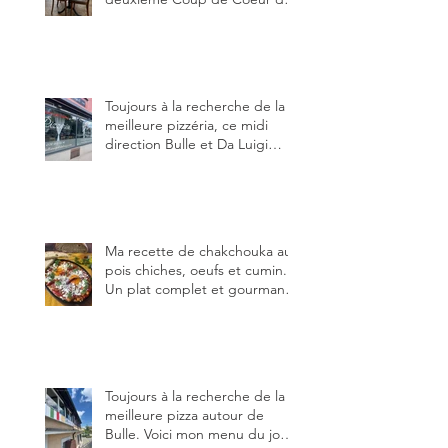
blog, pour cette agréable
Pinte, son accueil rare, et sa
très bonne cuisine.
Toujours à la recherche de la
meilleure pizzéria, ce midi
direction Bulle et Da Luigi
Bella Napoli.
Ma recette de chakchouka aux
pois chiches, oeufs et cumin.
Un plat complet et gourmand,
qui peut être aussi bien
en manger au brunch, au
lunch ou au souper. Ma
recette en photos.
Toujours à la recherche de la
meilleure pizza autour de
Bulle. Voici mon menu du jour