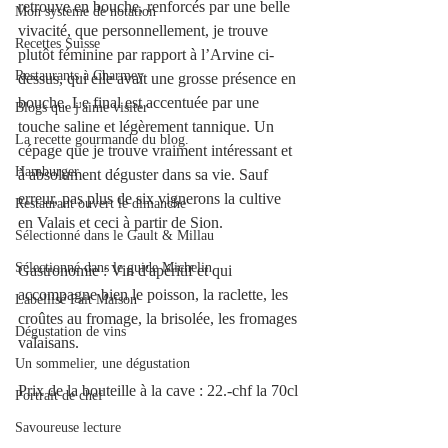
retrouve en bouche, renforcés par une belle 
Mon système de notation
vivacité, que personnellement, je trouve 
Recettes Suisse
plutôt féminine par rapport à l’Arvine ci-
Restaurants à Charmey
dessus, qui elle avait une grosse présence en 
bouche. Le final est accentuée par une 
Blogs que j'aime visiter
touche saline et légèrement tannique. Un 
La recette gourmande du blog.
cépage que je trouve vraiment intéressant et 
Hamburger
à absolument déguster dans sa vie. Sauf 
erreur, pas plus de six vignerons la cultive 
Restaurant ouvert le dimanche
en Valais et ceci à partir de Sion.
Sélectionné dans le Gault & Millau
Sélectionné dans le guide Michelin
Gastronomie : Vin d'apéritif et qui 
accompagne bien le poisson, la raclette, les 
Labellisé Fait Maison
croûtes au fromage, la brisolée, les fromages 
Dégustation de vins
valaisans.
Un sommelier, une dégustation
Prix de la bouteille à la cave : 22.-chf la 70cl
Portrait de chef
Savoureuse lecture