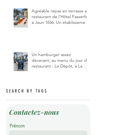
pizzaiolo, et chanteur d'opéra
dans l'âme, en mangeant.
Agréable repas en terrasse au
restaurant de l'Hôtel Fasserfall
à Jaun 1656. Un établissement
qui vient de changer de
gérant et de chef, ce début
d'année.
Un hamburger assez
décevant, au menu du jour du
restaurant : Le Dépôt, à La
Roche 1634.
SEARCH BY TAGS
Contactez-nous
Prénom