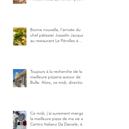
de fior di latte, de mortadelle,
crème de pistache et
stracciatella, dal Centro
Italiano, Da Danielle.
Bonne nouvelle, l’arrivée du
chef pâtissier Josselin Jacquet
au restaurant Le Pérolles à
Fribourg. Info Gault & Millau
Channel.
Toujours à la recherche de la
meilleure pizzeria autour de
Bulle. Alors, ce midi, direction
le restaurant le Tivoli, une
adresse qui m’a été conseillée
sur FB et que je ne connaissais
pas.
Ce midi, j’ai surement mangé
la meilleure pizza de ma vie au
Centro Italiano Da Daniele, à