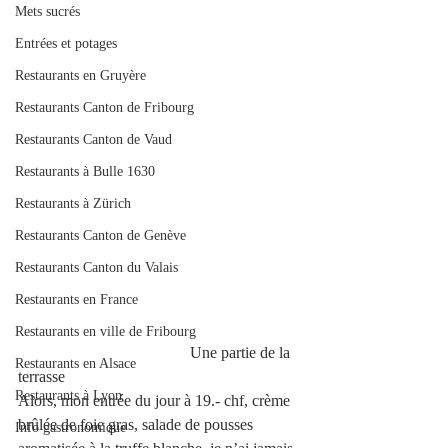
Mets sucrés
Entrées et potages
Restaurants en Gruyère
Restaurants Canton de Fribourg
Restaurants Canton de Vaud
Restaurants à Bulle 1630
Restaurants à Zürich
Restaurants Canton de Genève
Restaurants Canton du Valais
Restaurants en France
Restaurants en ville de Fribourg
                                           Une partie de la 
Restaurants en Alsace
terrasse
Restaurants à Lyon
Alors, mon entrée du jour à 19.- chf, crème 
brûlée de foie gras, salade de pousses 
Info gastronomique