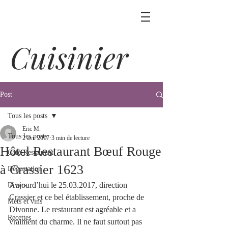
Cuisinier
Post
Tous les posts
Eric M.
Tous les posts
2 avr. 2017
3 min de lecture
Hôtel Restaurant Bœuf Rouge
Café-Restaurant
à Crassier 1623
Dégustation
Aujourd’hui le 25.03.2017, direction 
Divers
Crassier et ce bel établissement, proche de 
Mets et vins
Divonne. Le restaurant est agréable et a 
Recettes
vraiment du charme. Il ne faut surtout pas 