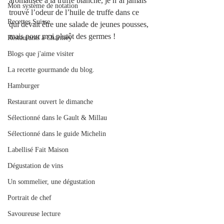
aromatisée à la truffe blanche, je n’ai jamais 
Mon système de notation
trouvé l’odeur de l’huile de truffe dans ce 
Recettes Suisse
qui devait être une salade de jeunes pousses, 
mais pour moi plutôt des germes ! 
Restaurants à Charmey
Blogs que j'aime visiter
La recette gourmande du blog.
Hamburger
Restaurant ouvert le dimanche
Sélectionné dans le Gault & Millau
Sélectionné dans le guide Michelin
Labellisé Fait Maison
Dégustation de vins
Un sommelier, une dégustation
Portrait de chef
Savoureuse lecture