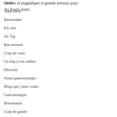
oublier la magnifique et grande terrasse pour 
Elevé
les beaux jours. 
Assez élevé
Raisonnable
Pas cher
Au Top
Bon moment
Coup de coeur
Un flop à vite oublier
Décevant
Semie-gastronomique
Blogs que j'aime visiter
Gastronomique
Bistronomie
Coup de gueule