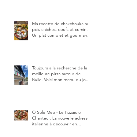
Ma recette de chakchouka aux
pois chiches, oeufs et cumin.
Un plat complet et gourmand,
qui peut être aussi bien
en manger au brunch, au
lunch ou au souper. Ma
recette en photos.
Toujours à la recherche de la
meilleure pizza autour de
Bulle. Voici mon menu du jour
au restaurant Trattoria 2.0, à La
Tour-de-Trême 1635.
Ô Sole Meo - Le Pizzaiolo
Chanteur. La nouvelle adresse
italienne à découvrir en
Gruyère, au Pâquier et profiter
des talents de chanteur du