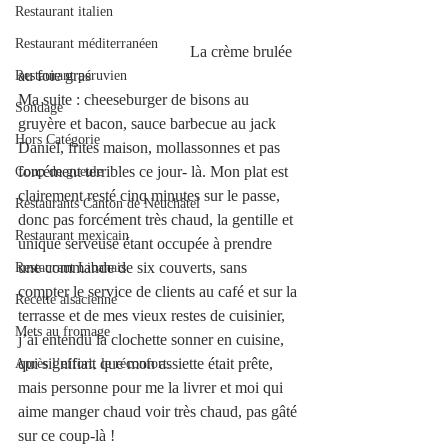
Restaurant italien
Restaurant méditerranéen
                                           La crème brulée 
au foie gras 
Restaurant péruvien
Ma suite : cheeseburger de bisons au 
Sondage
gruyère et bacon, sauce barbecue au jack 
Hors Catégorie
Daniel, frites maison, mollassonnes et pas 
forcément terribles ce jour- là. Mon plat est 
Coup de gueule
clairement resté cinq minutes sur le passe, 
Restaurants Canton de Neuchâtel
donc pas forcément très chaud, la gentille et 
Restaurant mexicain
unique serveuse étant occupée à prendre 
une commande de six couverts, sans 
Restaurant Libanais
compter le service de clients au café et sur la 
Recette alsacienne
terrasse et de mes vieux restes de cuisinier, 
Mets au fromage
j’ai entendu la clochette sonner en cuisine, 
qui signifiait que mon assiette était prête, 
Après l’effort, le réconfort.
mais personne pour me la livrer et moi qui 
aime manger chaud voir très chaud, pas gâté 
sur ce coup-là !  