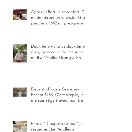
meilleure.
Après l’effort, le réconfort. Ce
matin, direction le chalet Grat
perché à 1642 m, presque en
dessous des Gastlosen. C’est
ma deuxième visite au Chalet
Grat et toujours avec autant
de plaisir.
Deuxième visite et deuxième
gros, gros coup de cœur ce
midi à l'Atelier Greng à Greng
3280, un établissement repris
depuis début avril 2025 par un
jeune couple, Valérie Bieri et
Michel Hojac.
Eleventh Floor à Granges-
Paccot 1763. C'est simple, je
me suis régalé avec mon très
bon smash burger
"Oklahoma" en forma triples.
Un burger que j'ai noté 8,5 sur
10.
Repas " Coup de Coeur ", au
restaurant Le Pérolles à