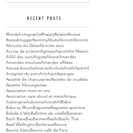
RECENT POSTS
#foodphotography
#happy
#plaisir
#suisse
#swissblogger
#yummy
Abats
Abricot
Abricots
Abricots du Valais
Abricots secs
Accras de poisson
Agneau
Agnolottis Maison
Ail
Ail des ours
Aligoté
Alsace
Amandes
Amandes moulues
Amandes effilées
Amuse-bouche
Ananas
Anchois
Aneth
Apéritif
Araignée de porc
Artichaut
Asperges
Assiette de charcuteries
Assiette de crudités
Assiette fribourgeoise
Association mets et vins
Association sans alcool et mets
Atriaux
Aubergine
Aubonne
Avocat
Aïl
Baba
Baba au Rhum
Baguette
Baguette apéritive
Balade à Vélo
Ballotine de volaille
Bananes
Banh Baos
Bao
Barmen
Basilic
Basilic Thai
Beef Wellington
Betterave
Beurre
Beurre blanc
Beurre café de Paris