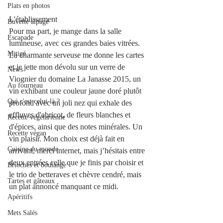
Plats en photos
L'établissement  
Buvette alpage
Pour ma part, je mange dans la salle 
Escapade
lumineuse, avec ces grandes baies vitrées. 
Mitigé
La charmante serveuse me donne les cartes 
et je jette mon dévolu sur un verre de 
News
Viognier du domaine La Janasse 2015, un 
Au fourneau
vin exhibant une couleur jaune doré plutôt 
Qui c'est celui-là ?
profond avec un joli nez qui exhale des 
effluves d'abricot, de fleurs blanches et 
Recette végétarienne
d'épices, ainsi que des notes minérales. Un 
Recette végan
vin plaisir. Mon choix est déjà fait en 
Cuisine du monde
arrivant, merci internet, mais j’hésitais entre 
deux entrées celle que je finis par choisir et 
Brioches et boulange
le trio de betteraves et chèvre cendré, mais 
Tartes et gâteaux
un plat annoncé manquant ce midi.
Apéritifs
Mets Salés