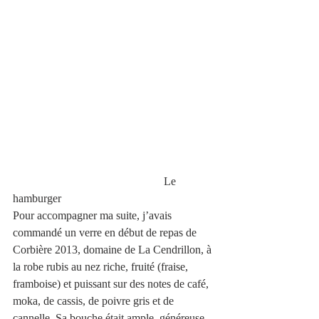
                                                     Le 
hamburger
Pour accompagner ma suite, j’avais 
commandé un verre en début de repas de 
Corbière 2013, domaine de La Cendrillon, à 
la robe rubis au nez riche, fruité (fraise, 
framboise) et puissant sur des notes de café, 
moka, de cassis, de poivre gris et de 
cannelle. Sa bouche était ample, généreuse 