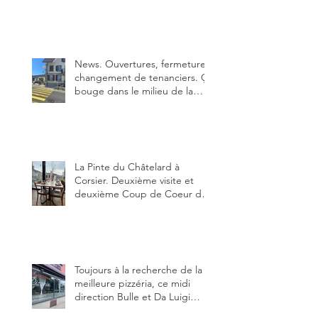
Bulle. Elle était absolument
parfaite.
News. Ouvertures, fermeture,
changement de tenanciers. Ça
bouge dans le milieu de la
restauration dans le canton de
Fribourg. La prochaine
réouverture: l'Auberge des
Trois Sapin à Arconciel le 2
juin.
La Pinte du Châtelard à
Corsier. Deuxième visite et
deuxième Coup de Coeur du
blog, pour cette agréable
Pinte, son accueil rare, et sa
très bonne cuisine.
Toujours à la recherche de la
meilleure pizzéria, ce midi
direction Bulle et Da Luigi
Bella Napoli.