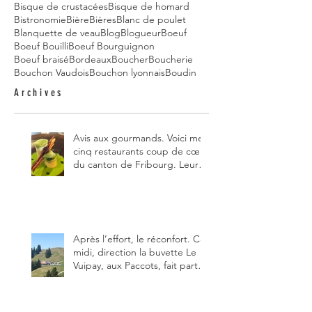
Bisque de crustacées
Bisque de homard
Bistronomie
Bière
Bières
Blanc de poulet
Blanquette de veau
Blog
Blogueur
Boeuf
Boeuf Bouilli
Boeuf Bourguignon
Boeuf braisé
Bordeaux
Boucher
Boucherie
Bouchon Vaudois
Bouchon lyonnais
Boudin
Archives
Avis aux gourmands. Voici mes
cinq restaurants coup de cœur
du canton de Fribourg. Leurs
particularités : un très bon
rapport qualité-prix-plaisir.
Alors, ne tardez pas à aller les
visiter !
Après l’effort, le réconfort. Ce
midi, direction la buvette Le
Vuipay, aux Paccots, fait partie
des trois meilleures buvettes
que j’ai visitées du canton de
Fribourg. Pour ne pas dire la