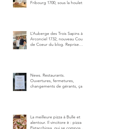
Fribourg 1700, sous la houlette
depuis début février de Julien
Ayer et Victor Moriez le
nouveau chef des lieux.
L’Auberge des Trois Sapins à
Arconciel 1732, nouveau Coup
de Coeur du blog. Reprise
depuis quelques jours (le 2
juin), par Sandra Hayoz et
Sébastien Haas, elle cartonne
déjà.
News. Restaurants.
Ouvertures, fermetures,
changements de gérants, ça
bouge dans le canton et
notamment à Bulle (trois
établissements), La Berra
(deux) et Charmey (un).
La meilleure pizza à Bulle et
alentour. Il vincitore è : pizza
Pistacchiosa, qui se compose