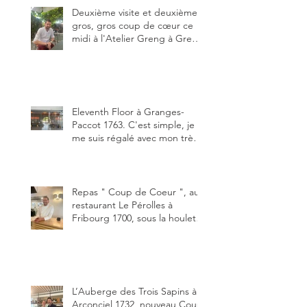
de plaisir.
Deuxième visite et deuxième
gros, gros coup de cœur ce
midi à l'Atelier Greng à Greng
3280, un établissement repris
depuis début avril 2025 par un
jeune couple, Valérie Bieri et
Michel Hojac.
Eleventh Floor à Granges-
Paccot 1763. C'est simple, je
me suis régalé avec mon très
bon smash burger
"Oklahoma" en forma triples.
Un burger que j'ai noté 8,5 sur
10.
Repas " Coup de Coeur ", au
restaurant Le Pérolles à
Fribourg 1700, sous la houlette
depuis début février de Julien
Ayer et Victor Moriez le
nouveau chef des lieux.
L’Auberge des Trois Sapins à
Arconciel 1732, nouveau Coup