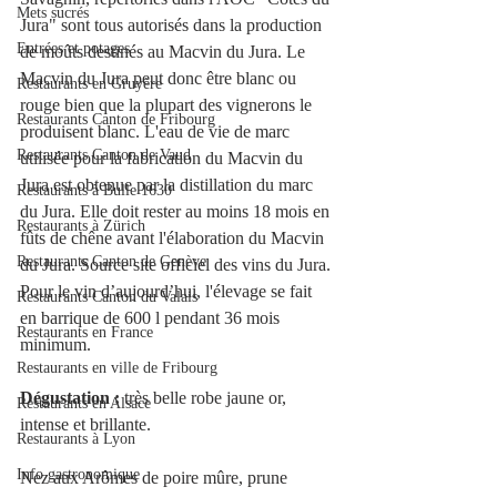
Mets sucrés
Jura" sont tous autorisés dans la production 
Entrées et potages
de moûts destinés au Macvin du Jura. Le 
Macvin du Jura peut donc être blanc ou 
Restaurants en Gruyère
rouge bien que la plupart des vignerons le 
Restaurants Canton de Fribourg
produisent blanc. L'eau de vie de marc 
Restaurants Canton de Vaud
utilisée pour la fabrication du Macvin du 
Jura est obtenue par la distillation du marc 
Restaurants à Bulle 1630
du Jura. Elle doit rester au moins 18 mois en 
Restaurants à Zürich
fûts de chêne avant l'élaboration du Macvin 
Restaurants Canton de Genève
du Jura. Source site officiel des vins du Jura. 
Pour le vin d’aujourd’hui, l'élevage se fait 
Restaurants Canton du Valais
en barrique de 600 l pendant 36 mois 
Restaurants en France
minimum.
Restaurants en ville de Fribourg
Dégustation :
 très belle robe jaune or, 
Restaurants en Alsace
intense et brillante.
Restaurants à Lyon
Info gastronomique
Nez aux Arômes de poire mûre, prune 