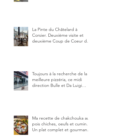
restauration dans le canton de
Fribourg. La prochaine
réouverture: l'Auberge des
Trois Sapin à Arconciel le 2
juin.
La Pinte du Châtelard à
Corsier. Deuxième visite et
deuxième Coup de Coeur du
blog, pour cette agréable
Pinte, son accueil rare, et sa
très bonne cuisine.
Toujours à la recherche de la
meilleure pizzéria, ce midi
direction Bulle et Da Luigi
Bella Napoli.
Ma recette de chakchouka aux
pois chiches, oeufs et cumin.
Un plat complet et gourmand,
qui peut être aussi bien