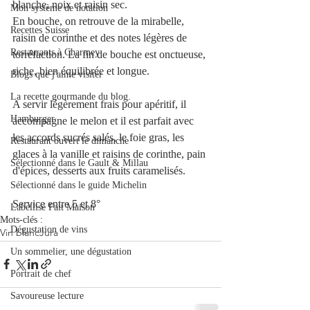
blanche, noix et raisin sec.
Mon système de notation
En bouche, on retrouve de la mirabelle, 
Recettes Suisse
raisin de corinthe et des notes légères de 
Restaurants à Charmey
torréfaction. La fin de bouche est onctueuse, 
riche, bien équilibrée et longue.
Blogs que j'aime visiter
La recette gourmande du blog.
A servir légèrement frais pour apéritif, il 
Hamburger
accompagne le melon et il est parfait avec 
les accords sucrés salés, le foie gras, les 
Restaurant ouvert le dimanche
glaces à la vanille et raisins de corinthe, pain 
Sélectionné dans le Gault & Millau
d'épices, desserts aux fruits caramelisés.
Sélectionné dans le guide Michelin
Service entre 5 et 8°
Labellisé Fait Maison
Mots-clés :
Dégustation de vins
Vin blanc
Jura
Un sommelier, une dégustation
Portrait de chef
Savoureuse lecture