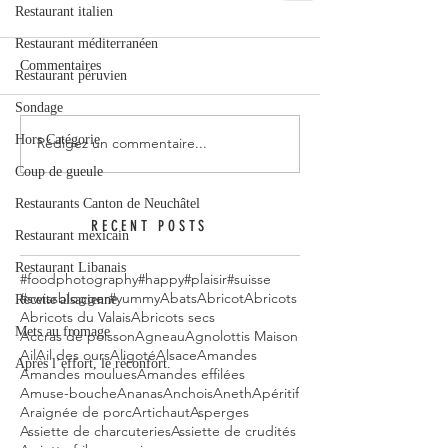
Restaurant italien
Restaurant méditerranéen
Commentaires
Restaurant péruvien
Sondage
Hors Catégorie
Rédigez un commentaire...
Coup de gueule
Restaurants Canton de Neuchâtel
RECENT POSTS
Restaurant mexicain
Restaurant Libanais
#foodphotography
#happy
#plaisir
#suisse
#swissblogger
#yummy
Abats
Abricot
Abricots
Recette alsacienne
Abricots du Valais
Abricots secs
Mets au fromage
Accras de poisson
Agneau
Agnolottis Maison
Ail
Ail des ours
Aligoté
Alsace
Amandes
Après l’effort, le réconfort.
Amandes moulues
Amandes effilées
Amuse-bouche
Ananas
Anchois
Aneth
Apéritif
Araignée de porc
Artichaut
Asperges
Assiette de charcuteries
Assiette de crudités