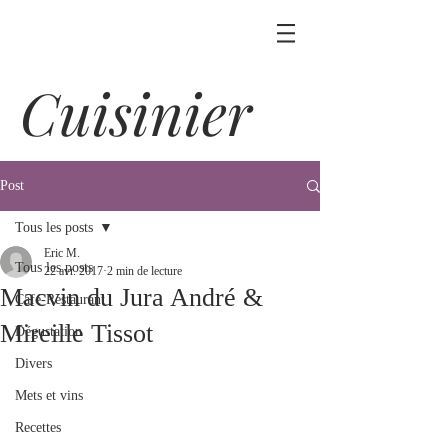
Cuisinier
Post
Tous les posts
Eric M.
Tous les posts
22 avr. 2017
2 min de lecture
Macvin du Jura André &
Café-Restaurant
Mireille Tissot
Dégustation
Divers
Mets et vins
Recettes