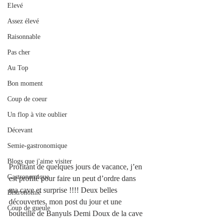
Elevé
Assez élevé
Raisonnable
Pas cher
Au Top
Bon moment
Coup de coeur
Un flop à vite oublier
Décevant
Semie-gastronomique
Blogs que j'aime visiter
Profitant de quelques jours de vacance, j’en 
Gastronomique
est profité pour faire un peut d’ordre dans 
ma cave et surprise !!!! Deux belles 
Bistronomie
découvertes, mon post du jour et une 
Coup de gueule
bouteille de Banyuls Demi Doux de la cave 