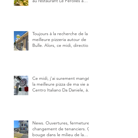
au restaurant Le Pérolles à
Fribourg. Info Gault & Millau
Channel.
Toujours à la recherche de la
meilleure pizzeria autour de
Bulle. Alors, ce midi, direction
le restaurant le Tivoli, une
adresse qui m’a été conseillée
sur FB et que je ne connaissais
pas.
Ce midi, j’ai surement mangé
la meilleure pizza de ma vie au
Centro Italiano Da Daniele, à
Bulle. Elle était absolument
parfaite.
News. Ouvertures, fermeture,
changement de tenanciers. Ça
bouge dans le milieu de la