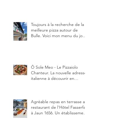
en manger au brunch, au
lunch ou au souper. Ma
recette en photos.
Toujours à la recherche de la
meilleure pizza autour de
Bulle. Voici mon menu du jour
au restaurant Trattoria 2.0, à La
Tour-de-Trême 1635.
Ô Sole Meo - Le Pizzaiolo
Chanteur. La nouvelle adresse
italienne à découvrir en
Gruyère, au Pâquier et profiter
des talents de chanteur du
pizzaiolo, et chanteur d'opéra
dans l'âme, en mangeant.
Agréable repas en terrasse au
restaurant de l'Hôtel Fasserfall
à Jaun 1656. Un établissement
qui vient de changer de
gérant et de chef, ce début
d'année.