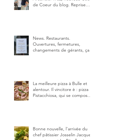
de Coeur du blog. Reprise
depuis quelques jours (le 2
juin), par Sandra Hayoz et
Sébastien Haas, elle cartonne
déjà.
News. Restaurants.
Ouvertures, fermetures,
changements de gérants, ça
bouge dans le canton et
notamment à Bulle (trois
établissements), La Berra
(deux) et Charmey (un).
La meilleure pizza à Bulle et
alentour. Il vincitore è : pizza
Pistacchiosa, qui se compose
de fior di latte, de mortadelle,
crème de pistache et
stracciatella, dal Centro
Italiano, Da Danielle.
Bonne nouvelle, l’arrivée du
chef pâtissier Josselin Jacquet