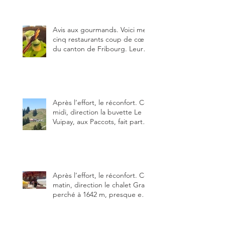
Fribourg ?
Avis aux gourmands. Voici mes
cinq restaurants coup de cœur
du canton de Fribourg. Leurs
particularités : un très bon
rapport qualité-prix-plaisir.
Alors, ne tardez pas à aller les
visiter !
Après l’effort, le réconfort. Ce
midi, direction la buvette Le
Vuipay, aux Paccots, fait partie
des trois meilleures buvettes
que j’ai visitées du canton de
Fribourg. Pour ne pas dire la
meilleure.
Après l’effort, le réconfort. Ce
matin, direction le chalet Grat
perché à 1642 m, presque en
dessous des Gastlosen. C’est
ma deuxième visite au Chalet
Grat et toujours avec autant