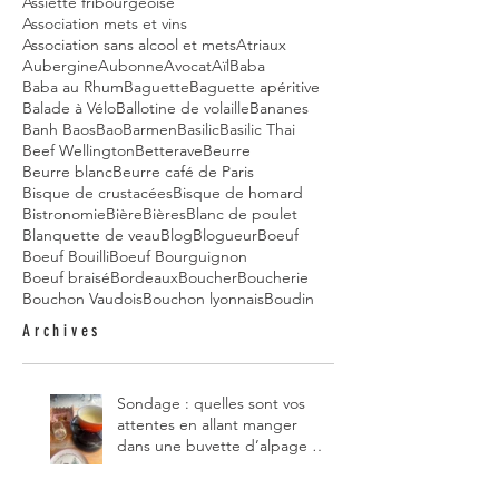
Assiette fribourgeoise
Association mets et vins
Association sans alcool et mets
Atriaux
Aubergine
Aubonne
Avocat
Aïl
Baba
Baba au Rhum
Baguette
Baguette apéritive
Balade à Vélo
Ballotine de volaille
Bananes
Banh Baos
Bao
Barmen
Basilic
Basilic Thai
Beef Wellington
Betterave
Beurre
Beurre blanc
Beurre café de Paris
Bisque de crustacées
Bisque de homard
Bistronomie
Bière
Bières
Blanc de poulet
Blanquette de veau
Blog
Blogueur
Boeuf
Boeuf Bouilli
Boeuf Bourguignon
Boeuf braisé
Bordeaux
Boucher
Boucherie
Bouchon Vaudois
Bouchon lyonnais
Boudin
Archives
Sondage : quelles sont vos
attentes en allant manger
dans une buvette d’alpage et,
pour vous, quelle est la
meilleure du canton de