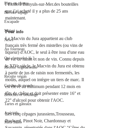
Plats en photos
l’Etoile à Banyuls-sur-Mer.des bouteilles 
que j’ai acheté il y a plus de 25 ans 
Buvette alpage
maintenant.
Escapade
Mitigé
Pour info
Le Macvin du Jura appartient au club 
News
français très fermé des mistelles (ou vins de 
Au fourneau
liqueur) d'AOC, le seul à être issu d'une eau 
Qui c'est celui-là ?
de vie de raisin et non de vin. Connu depuis 
le XIVe siècle, le Macvin du Jura est obtenu 
Recette végétarienne
à partir de jus de raisin non fermentés, les 
Recette végan
moûts, auquel on intègre un tiers de marc. Il 
Cuisine du monde
est élevé au minimum pendant 12 mois en 
fûts de chêne et doit présenter entre 16° et 
Brioches et boulange
22° d'alcool pour obtenir l'AOC.
Tartes et gâteaux
Apéritifs
Les cinq cépages jurassiens,Trousseau, 
Poulsard, Pinot Noir, Chardonnay et 
Mets Salés
Savagnin, répertoriés dans l'AOC "Côtes du 