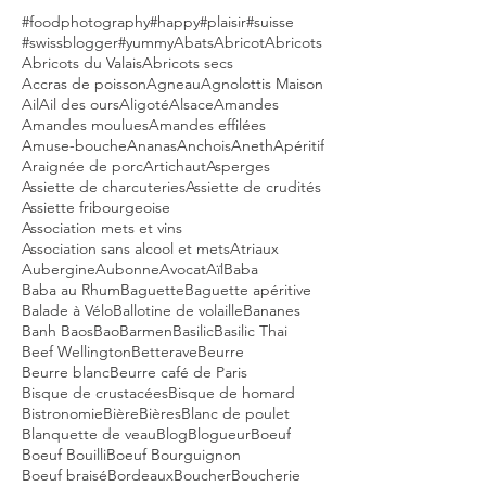
#foodphotography
#happy
#plaisir
#suisse
#swissblogger
#yummy
Abats
Abricot
Abricots
Abricots du Valais
Abricots secs
Accras de poisson
Agneau
Agnolottis Maison
Ail
Ail des ours
Aligoté
Alsace
Amandes
Amandes moulues
Amandes effilées
Amuse-bouche
Ananas
Anchois
Aneth
Apéritif
Araignée de porc
Artichaut
Asperges
Assiette de charcuteries
Assiette de crudités
Assiette fribourgeoise
Association mets et vins
Association sans alcool et mets
Atriaux
Aubergine
Aubonne
Avocat
Aïl
Baba
Baba au Rhum
Baguette
Baguette apéritive
Balade à Vélo
Ballotine de volaille
Bananes
Banh Baos
Bao
Barmen
Basilic
Basilic Thai
Beef Wellington
Betterave
Beurre
Beurre blanc
Beurre café de Paris
Bisque de crustacées
Bisque de homard
Bistronomie
Bière
Bières
Blanc de poulet
Blanquette de veau
Blog
Blogueur
Boeuf
Boeuf Bouilli
Boeuf Bourguignon
Boeuf braisé
Bordeaux
Boucher
Boucherie