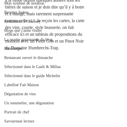
à la mode depuis quelques années sont les 
Mon système de notation
bières de saison et je dois dire qu’il y à boire 
Recettes Suisse
et à mangé, mais rarement surprenante 
comme celle-ci !  Je reçois les cartes, la carte 
Restaurants à Charmey
des vins, courte, style brasserie, on fait 
Blogs que j'aime visiter
efficace ici et un tableau de propositions du 
La recette gourmande du blog.
moment avec un Pinot Gris et un Pinot Noir 
du Domaine Humbrecht-Trap. 
Hamburger
Restaurant ouvert le dimanche
Sélectionné dans le Gault & Millau
Sélectionné dans le guide Michelin
Labellisé Fait Maison
Dégustation de vins
Un sommelier, une dégustation
Portrait de chef
Savoureuse lecture