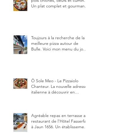
pois chiches, oeufs et cumin.
Un plat complet et gourmand,
qui peut être aussi bien
en manger au brunch, au
lunch ou au souper. Ma
recette en photos.
Toujours à la recherche de la
meilleure pizza autour de
Bulle. Voici mon menu du jour
au restaurant Trattoria 2.0, à La
Tour-de-Trême 1635.
Ô Sole Meo - Le Pizzaiolo
Chanteur. La nouvelle adresse
italienne à découvrir en
Gruyère, au Pâquier et profiter
des talents de chanteur du
pizzaiolo, et chanteur d'opéra
dans l'âme, en mangeant.
Agréable repas en terrasse au
restaurant de l'Hôtel Fasserfall
à Jaun 1656. Un établissement
qui vient de changer de