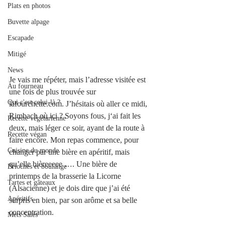
Plats en photos
Buvette alpage
Escapade
Mitigé
News
Je vais me répéter, mais l’adresse visitée est 
Au fourneau
une fois de plus trouvée sur 
Qui c'est celui-là ?
lafourchette.com. J’hésitais où aller ce midi, 
Rimbach où ici ? Soyons fous, j‘ai fait les 
Recette végétarienne
deux, mais léger ce soir, ayant de la route à 
Recette végan
faire encore. Mon repas commence, pour 
Cuisine du monde
changer par une bière en apéritif, mais 
qu’elle bièreeeee …. Une bière de 
Brioches et boulange
printemps de la brasserie la Licorne 
Tartes et gâteaux
(Alsacienne) et je dois dire que j’ai été 
Apéritifs
surpris en bien, par son arôme et sa belle 
concentration. 
Mets Salés