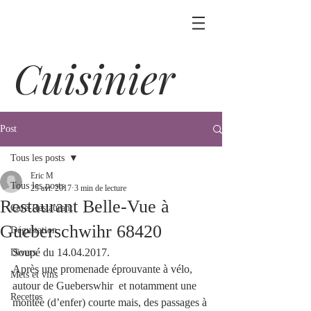
Cuisinier
Post
Tous les posts
Eric M
Tous les posts
25 avr. 2017
3 min de lecture
Restaurant Belle-Vue à
Café-Restaurant
Gueberschwihr 68420
Dégustation
Soupé du 14.04.2017.
Divers
Après une promenade éprouvante à vélo, 
Mets et vins
autour de Gueberswhir  et notamment une 
Recettes
montée (d’enfer) courte mais, des passages à 