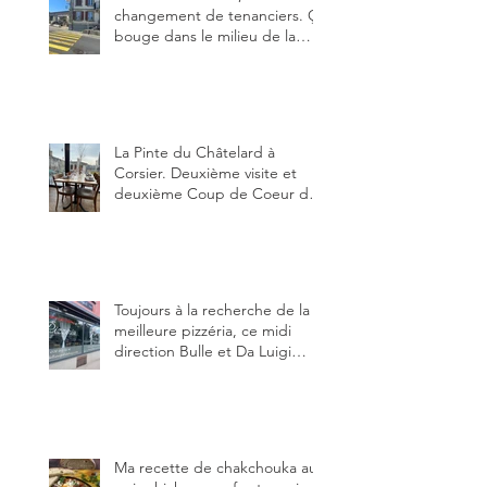
changement de tenanciers. Ça
bouge dans le milieu de la
restauration dans le canton de
Fribourg. La prochaine
réouverture: l'Auberge des
Trois Sapin à Arconciel le 2
juin.
La Pinte du Châtelard à
Corsier. Deuxième visite et
deuxième Coup de Coeur du
blog, pour cette agréable
Pinte, son accueil rare, et sa
très bonne cuisine.
Toujours à la recherche de la
meilleure pizzéria, ce midi
direction Bulle et Da Luigi
Bella Napoli.
Ma recette de chakchouka aux