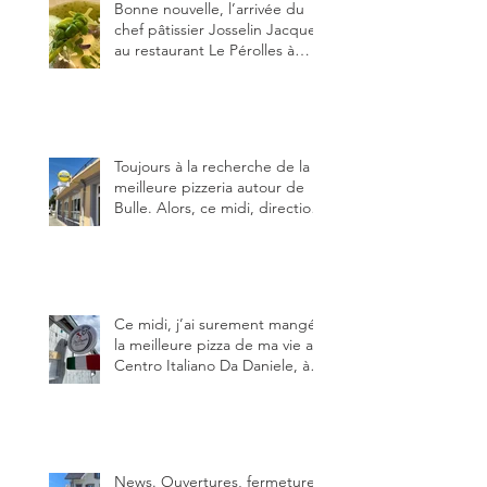
Bonne nouvelle, l’arrivée du
chef pâtissier Josselin Jacquet
au restaurant Le Pérolles à
Fribourg. Info Gault & Millau
Channel.
Toujours à la recherche de la
meilleure pizzeria autour de
Bulle. Alors, ce midi, direction
le restaurant le Tivoli, une
adresse qui m’a été conseillée
sur FB et que je ne connaissais
pas.
Ce midi, j’ai surement mangé
la meilleure pizza de ma vie au
Centro Italiano Da Daniele, à
Bulle. Elle était absolument
parfaite.
News. Ouvertures, fermeture,