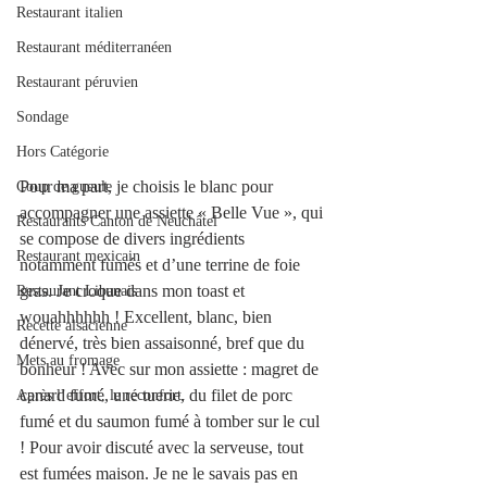
Restaurant italien
Restaurant méditerranéen
Restaurant péruvien
Sondage
Hors Catégorie
Pour ma part, je choisis le blanc pour 
Coup de gueule
accompagner une assiette « Belle Vue », qui 
Restaurants Canton de Neuchâtel
se compose de divers ingrédients 
Restaurant mexicain
notamment fumés et d’une terrine de foie 
gras. Je croque dans mon toast et 
Restaurant Libanais
wouahhhhhh ! Excellent, blanc, bien 
Recette alsacienne
dénervé, très bien assaisonné, bref que du 
Mets au fromage
bonheur ! Avec sur mon assiette : magret de 
canard fumé, une tuerie, du filet de porc 
Après l’effort, le réconfort.
fumé et du saumon fumé à tomber sur le cul 
! Pour avoir discuté avec la serveuse, tout 
est fumées maison. Je ne le savais pas en 