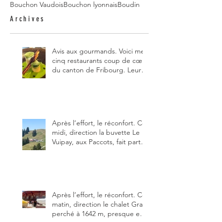
Bouchon Vaudois
Bouchon lyonnais
Boudin
Archives
Avis aux gourmands. Voici mes
cinq restaurants coup de cœur
du canton de Fribourg. Leurs
particularités : un très bon
rapport qualité-prix-plaisir.
Alors, ne tardez pas à aller les
visiter !
Après l’effort, le réconfort. Ce
midi, direction la buvette Le
Vuipay, aux Paccots, fait partie
des trois meilleures buvettes
que j’ai visitées du canton de
Fribourg. Pour ne pas dire la
meilleure.
Après l’effort, le réconfort. Ce
matin, direction le chalet Grat
perché à 1642 m, presque en