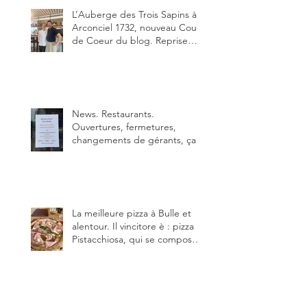
L’Auberge des Trois Sapins à
Arconciel 1732, nouveau Coup
de Coeur du blog. Reprise
depuis quelques jours (le 2
juin), par Sandra Hayoz et
Sébastien Haas, elle cartonne
déjà.
News. Restaurants.
Ouvertures, fermetures,
changements de gérants, ça
bouge dans le canton et
notamment à Bulle (trois
établissements), La Berra
(deux) et Charmey (un).
La meilleure pizza à Bulle et
alentour. Il vincitore è : pizza
Pistacchiosa, qui se compose
de fior di latte, de mortadelle,
crème de pistache et
stracciatella, dal Centro
Italiano, Da Danielle.