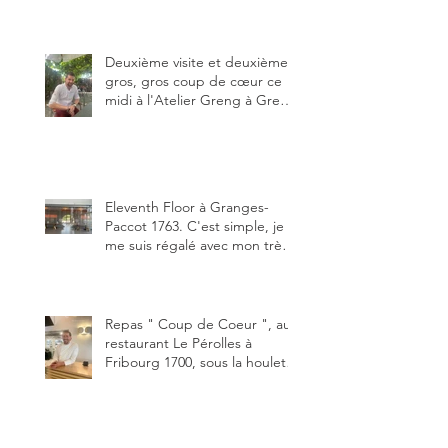
dessous des Gastlosen. C’est
ma deuxième visite au Chalet
Grat et toujours avec autant
de plaisir.
Deuxième visite et deuxième
gros, gros coup de cœur ce
midi à l'Atelier Greng à Greng
3280, un établissement repris
depuis début avril 2025 par un
jeune couple, Valérie Bieri et
Michel Hojac.
Eleventh Floor à Granges-
Paccot 1763. C'est simple, je
me suis régalé avec mon très
bon smash burger
"Oklahoma" en forma triples.
Un burger que j'ai noté 8,5 sur
10.
Repas " Coup de Coeur ", au
restaurant Le Pérolles à
Fribourg 1700, sous la houlette
depuis début février de Julien
Ayer et Victor Moriez le
nouveau chef des lieux.