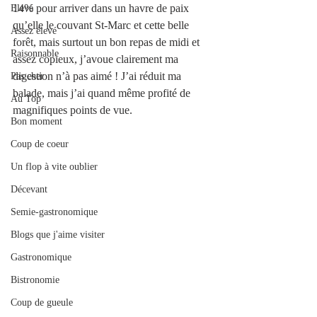
14% pour arriver dans un havre de paix 
Elevé
qu’elle le couvant St-Marc et cette belle 
Assez élevé
forêt, mais surtout un bon repas de midi et 
Raisonnable
assez copieux, j’avoue clairement ma 
digestion n’à pas aimé ! J’ai réduit ma 
Pas cher
balade, mais j’ai quand même profité de 
Au Top
magnifiques points de vue. 
Bon moment
Coup de coeur
Un flop à vite oublier
Décevant
Semie-gastronomique
Blogs que j'aime visiter
Gastronomique
Bistronomie
Coup de gueule