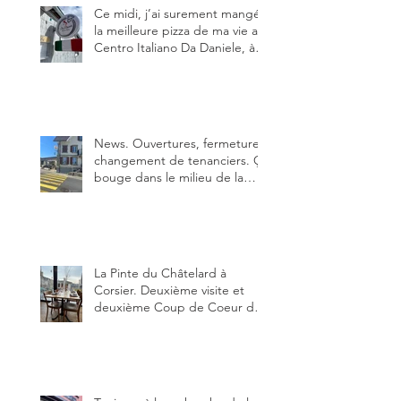
Ce midi, j’ai surement mangé
la meilleure pizza de ma vie au
Centro Italiano Da Daniele, à
Bulle. Elle était absolument
parfaite.
News. Ouvertures, fermeture,
changement de tenanciers. Ça
bouge dans le milieu de la
restauration dans le canton de
Fribourg. La prochaine
réouverture: l'Auberge des
Trois Sapin à Arconciel le 2
juin.
La Pinte du Châtelard à
Corsier. Deuxième visite et
deuxième Coup de Coeur du
blog, pour cette agréable
Pinte, son accueil rare, et sa
très bonne cuisine.