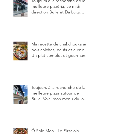
Toujours à la recherche de la
meilleure pizzéria, ce midi
direction Bulle et Da Luigi
Bella Napoli.
Ma recette de chakchouka aux
pois chiches, oeufs et cumin.
Un plat complet et gourmand,
qui peut être aussi bien
en manger au brunch, au
lunch ou au souper. Ma
recette en photos.
Toujours à la recherche de la
meilleure pizza autour de
Bulle. Voici mon menu du jour
au restaurant Trattoria 2.0, à La
Tour-de-Trême 1635.
Ô Sole Meo - Le Pizzaiolo