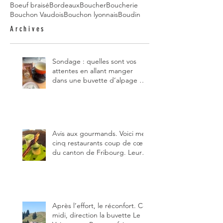
Boeuf braisé
Bordeaux
Boucher
Boucherie
Bouchon Vaudois
Bouchon lyonnais
Boudin
Archives
Sondage : quelles sont vos
attentes en allant manger
dans une buvette d’alpage et,
pour vous, quelle est la
meilleure du canton de
Fribourg ?
Avis aux gourmands. Voici mes
cinq restaurants coup de cœur
du canton de Fribourg. Leurs
particularités : un très bon
rapport qualité-prix-plaisir.
Alors, ne tardez pas à aller les
visiter !
Après l’effort, le réconfort. Ce
midi, direction la buvette Le