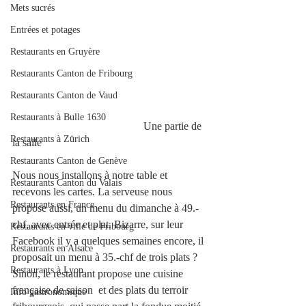
Mets sucrés
Entrées et potages
Restaurants en Gruyère
Restaurants Canton de Fribourg
Restaurants Canton de Vaud
Restaurants à Bulle 1630
                                                Une partie de 
Restaurants à Zürich
la salle 
Restaurants Canton de Genève
Nous nous installons à notre table et 
Restaurants Canton du Valais
recevons les cartes. La serveuse nous 
Restaurants en France
propose aussi, un menu du dimanche à 49.-
chf, avec entrée et plat. Bizarre, sur leur 
Restaurants en ville de Fribourg
Facebook il y a quelques semaines encore, il 
Restaurants en Alsace
proposait un menu à 35.-chf de trois plats ? 
Restaurants à Lyon
Sinon, le restaurant propose une cuisine 
française de saison  et des plats du terroir 
Info gastronomique