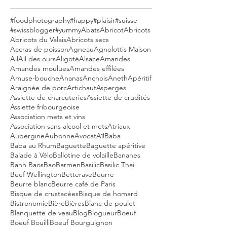
#foodphotography
#happy
#plaisir
#suisse
#swissblogger
#yummy
Abats
Abricot
Abricots
Abricots du Valais
Abricots secs
Accras de poisson
Agneau
Agnolottis Maison
Ail
Ail des ours
Aligoté
Alsace
Amandes
Amandes moulues
Amandes effilées
Amuse-bouche
Ananas
Anchois
Aneth
Apéritif
Araignée de porc
Artichaut
Asperges
Assiette de charcuteries
Assiette de crudités
Assiette fribourgeoise
Association mets et vins
Association sans alcool et mets
Atriaux
Aubergine
Aubonne
Avocat
Aïl
Baba
Baba au Rhum
Baguette
Baguette apéritive
Balade à Vélo
Ballotine de volaille
Bananes
Banh Baos
Bao
Barmen
Basilic
Basilic Thai
Beef Wellington
Betterave
Beurre
Beurre blanc
Beurre café de Paris
Bisque de crustacées
Bisque de homard
Bistronomie
Bière
Bières
Blanc de poulet
Blanquette de veau
Blog
Blogueur
Boeuf
Boeuf Bouilli
Boeuf Bourguignon