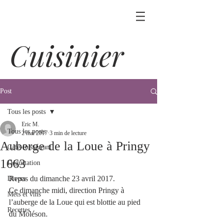
Cuisinier
Post
Tous les posts
Eric M.
Tous les posts
2 mai 2017
3 min de lecture
Auberge de la Loue à Pringy
Café-Restaurant
1663
Dégustation
Repas du dimanche 23 avril 2017.
Divers
Ce dimanche midi, direction Pringy à 
Mets et vins
l’auberge de la Loue qui est blottie au pied 
Recettes
du Moléson. 