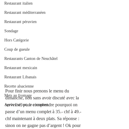
Restaurant italien
Restaurant méditerranéen
Restaurant péruvien
Sondage
Hors Catégorie
Coup de gueule
Restaurants Canton de Neuchâtel
Restaurant mexicain
Restaurant Libanais
Recette alsacienne
Pour finir nous prenons le menu du 
Mets au fromage
dimanche, non sans avoir discuté avec la 
serveuse, pour comprendre pourquoi on 
Après l’effort, le réconfort.
passe d’un menu complet à 35.- chf à 49.- 
chf maintenant à deux plats. Sa réponse : 
sinon on ne gagne pas d’argent ! Ok pour 