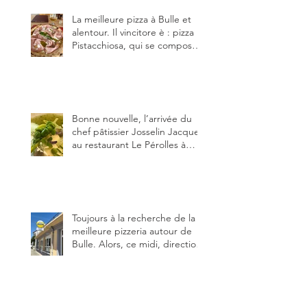
La meilleure pizza à Bulle et
alentour. Il vincitore è : pizza
Pistacchiosa, qui se compose
de fior di latte, de mortadelle,
crème de pistache et
stracciatella, dal Centro
Italiano, Da Danielle.
Bonne nouvelle, l’arrivée du
chef pâtissier Josselin Jacquet
au restaurant Le Pérolles à
Fribourg. Info Gault & Millau
Channel.
Toujours à la recherche de la
meilleure pizzeria autour de
Bulle. Alors, ce midi, direction
le restaurant le Tivoli, une
adresse qui m’a été conseillée
sur FB et que je ne connaissais
pas.