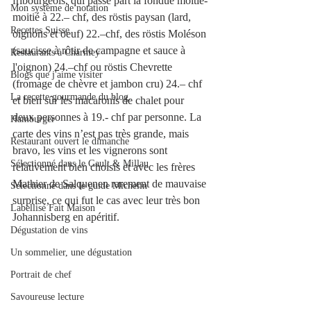
fribourgeois, qui passe part la fondue moitié-
Mon système de notation
moitié à 22.– chf, des röstis paysan (lard, 
Recettes Suisse
oignons et oeuf) 22.–chf, des röstis Moléson 
(saucisse à rôtir de campagne et sauce à 
Restaurants à Charmey
l'oignon) 24.–chf ou röstis Chevrette 
Blogs que j'aime visiter
(fromage de chèvre et jambon cru) 24.– chf 
La recette gourmande du blog.
et bien sûr les macaronis de chalet pour 
deux personnes à 19.- chf par personne. La 
Hamburger
carte des vins n’est pas très grande, mais 
Restaurant ouvert le dimanche
bravo, les vins et les vignerons sont 
Sélectionné dans le Gault & Millau
relativement bien choisis et avec les frères 
Mathier de Salquenen rarement de mauvaise 
Sélectionné dans le guide Michelin
surprise, ce qui fut le cas avec leur très bon 
Labellisé Fait Maison
Johannisberg en apéritif. 
Dégustation de vins
Un sommelier, une dégustation
Portrait de chef
Savoureuse lecture