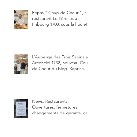
Un burger que j'ai noté 8,5 sur
10.
Repas " Coup de Coeur ", au
restaurant Le Pérolles à
Fribourg 1700, sous la houlette
depuis début février de Julien
Ayer et Victor Moriez le
nouveau chef des lieux.
L’Auberge des Trois Sapins à
Arconciel 1732, nouveau Coup
de Coeur du blog. Reprise
depuis quelques jours (le 2
juin), par Sandra Hayoz et
Sébastien Haas, elle cartonne
déjà.
News. Restaurants.
Ouvertures, fermetures,
changements de gérants, ça
bouge dans le canton et
notamment à Bulle (trois
établissements), La Berra
(deux) et Charmey (un).