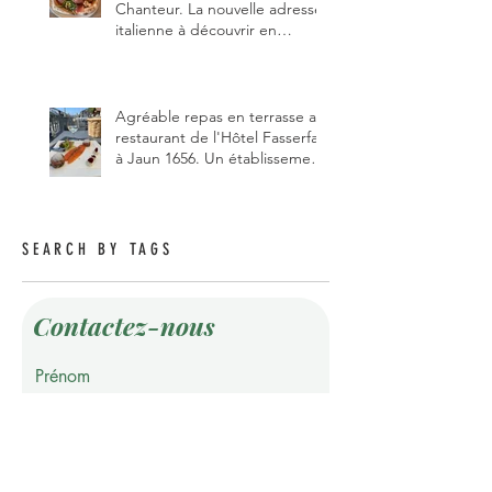
Chanteur. La nouvelle adresse
italienne à découvrir en
Gruyère, au Pâquier et profiter
des talents de chanteur du
pizzaiolo, et chanteur d'opéra
dans l'âme, en mangeant.
Agréable repas en terrasse au
restaurant de l'Hôtel Fasserfall
à Jaun 1656. Un établissement
qui vient de changer de
gérant et de chef, ce début
d'année.
SEARCH BY TAGS
Contactez-nous
Prénom
Nom de famille