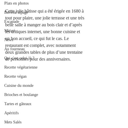
Plats en photos
Cette jolie bâtisse qui a été érigée en 1680 à 
Buvette alpage
tout pour plaire, une jolie terrasse et une très 
Escapade
belle salle à manger au bois clair et d’après 
Mitigé
les critiques internet, une bonne cuisine et 
un bon accueil, ce qui fut le cas. Le 
News
restaurant est complet, avec notamment 
Au fourneau
deux grandes tables de plus d’une trentaine 
Qui c'est celui-là ?
de personnes pour des anniversaires. 
Recette végétarienne
Recette végan
Cuisine du monde
Brioches et boulange
Tartes et gâteaux
Apéritifs
Mets Salés