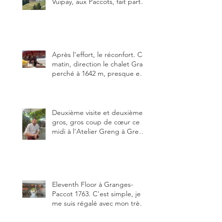
Vuipay, aux Paccots, fait partie
des trois meilleures buvettes
que j’ai visitées du canton de
Fribourg. Pour ne pas dire la
meilleure.
Après l’effort, le réconfort. Ce
matin, direction le chalet Grat
perché à 1642 m, presque en
dessous des Gastlosen. C’est
ma deuxième visite au Chalet
Grat et toujours avec autant
de plaisir.
Deuxième visite et deuxième
gros, gros coup de cœur ce
midi à l'Atelier Greng à Greng
3280, un établissement repris
depuis début avril 2025 par un
jeune couple, Valérie Bieri et
Michel Hojac.
Eleventh Floor à Granges-
Paccot 1763. C'est simple, je
me suis régalé avec mon très
bon smash burger
"Oklahoma" en forma triples.