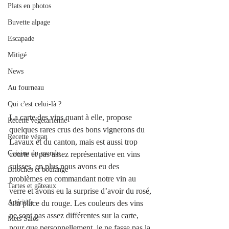
Plats en photos
Buvette alpage
Escapade
Mitigé
News
Au fourneau
Qui c'est celui-là ?
La carte des vins quant à elle, propose 
Recette végétarienne
quelques rares crus des bons vignerons du 
Recette végan
Lavaux et du canton, mais est aussi trop 
Cuisine du monde
courte et pas assez représentative en vins 
suisses, en plus nous avons eu des 
Brioches et boulange
problèmes en commandant notre vin au 
Tartes et gâteaux
verre et avons eu la surprise d’avoir du rosé, 
Apéritifs
à la place du rouge. Les couleurs des vins 
ne sont pas assez différentes sur la carte, 
Mets Salés
pour que personnellement, je ne fasse pas la 