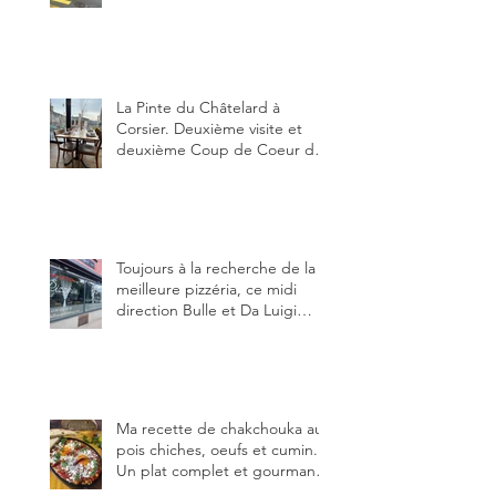
restauration dans le canton de
Fribourg. La prochaine
réouverture: l'Auberge des
Trois Sapin à Arconciel le 2
juin.
La Pinte du Châtelard à
Corsier. Deuxième visite et
deuxième Coup de Coeur du
blog, pour cette agréable
Pinte, son accueil rare, et sa
très bonne cuisine.
Toujours à la recherche de la
meilleure pizzéria, ce midi
direction Bulle et Da Luigi
Bella Napoli.
Ma recette de chakchouka aux
pois chiches, oeufs et cumin.
Un plat complet et gourmand,
qui peut être aussi bien