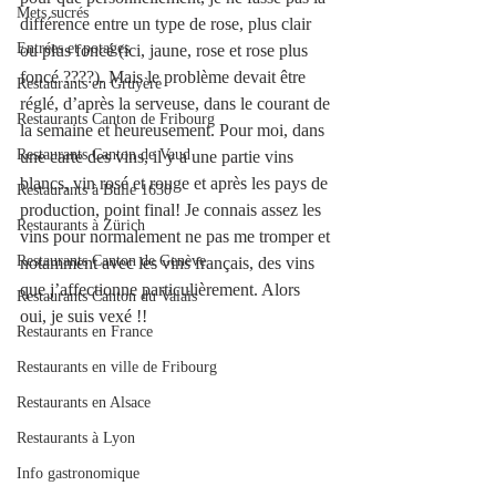
Mets sucrés
différence entre un type de rose, plus clair 
Entrées et potages
ou plus foncé (ici, jaune, rose et rose plus 
foncé ????). Mais le problème devait être 
Restaurants en Gruyère
réglé, d’après la serveuse, dans le courant de 
Restaurants Canton de Fribourg
la semaine et heureusement. Pour moi, dans 
Restaurants Canton de Vaud
une carte des vins, il y a une partie vins 
blancs, vin rosé et rouge et après les pays de 
Restaurants à Bulle 1630
production, point final! Je connais assez les 
Restaurants à Zürich
vins pour normalement ne pas me tromper et 
Restaurants Canton de Genève
notamment avec les vins français, des vins 
que j’affectionne particulièrement. Alors 
Restaurants Canton du Valais
oui, je suis vexé !! 
Restaurants en France
Restaurants en ville de Fribourg
Restaurants en Alsace
Restaurants à Lyon
Info gastronomique