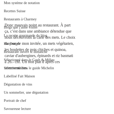
Mon système de notation
Recettes Suisse
Restaurants à Charmey
Donc mauvais point au restaurant. À part 
Blogs que j'aime visiter
ça, c’est dans une ambiance détendue que 
La recette gourmande du blog.
nous découvrons la carte des mets. Le choix 
du jour de mon invitée, un mets végétarien, 
Hamburger
les boulettes de pois chiches et quinoa, 
Restaurant ouvert le dimanche
caviar d'aubergines, épinards et riz basmati  
Sélectionné dans le Gault & Millau
à 26.- chf. Un bon plat d’après ces 
commentaires. 
Sélectionné dans le guide Michelin
Labellisé Fait Maison
Dégustation de vins
Un sommelier, une dégustation
Portrait de chef
Savoureuse lecture