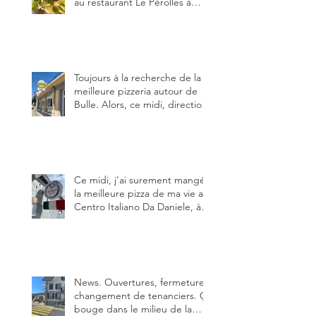
au restaurant Le Pérolles à
Fribourg. Info Gault & Millau
Channel.
Toujours à la recherche de la
meilleure pizzeria autour de
Bulle. Alors, ce midi, direction
le restaurant le Tivoli, une
adresse qui m’a été conseillée
sur FB et que je ne connaissais
pas.
Ce midi, j’ai surement mangé
la meilleure pizza de ma vie au
Centro Italiano Da Daniele, à
Bulle. Elle était absolument
parfaite.
News. Ouvertures, fermeture,
changement de tenanciers. Ça
bouge dans le milieu de la