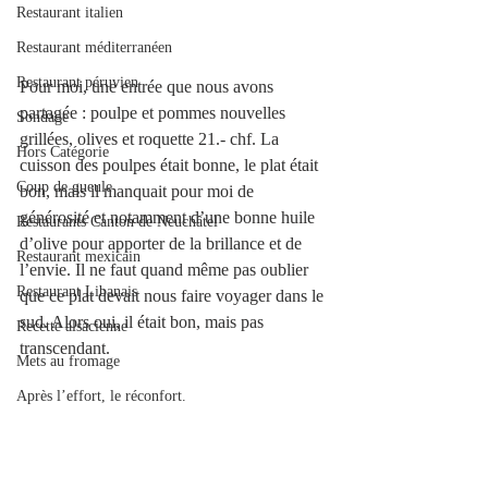
Restaurant italien
Restaurant méditerranéen
Restaurant péruvien
Pour moi, une entrée que nous avons 
partagée : poulpe et pommes nouvelles 
Sondage
grillées, olives et roquette 21.- chf. La 
Hors Catégorie
cuisson des poulpes était bonne, le plat était 
Coup de gueule
bon, mais il manquait pour moi de 
générosité et notamment d’une bonne huile 
Restaurants Canton de Neuchâtel
d’olive pour apporter de la brillance et de 
Restaurant mexicain
l’envie. Il ne faut quand même pas oublier 
Restaurant Libanais
que ce plat devait nous faire voyager dans le 
sud. Alors oui, il était bon, mais pas 
Recette alsacienne
transcendant.
Mets au fromage
Après l’effort, le réconfort.