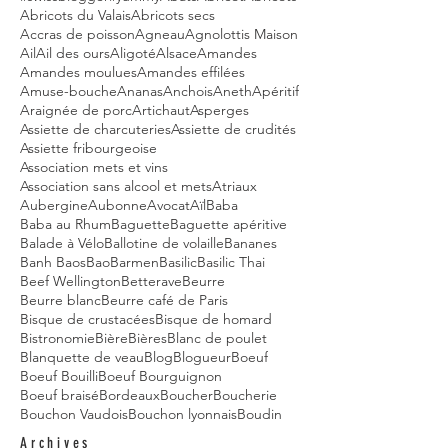
Abricots du Valais
Abricots secs
Accras de poisson
Agneau
Agnolottis Maison
Ail
Ail des ours
Aligoté
Alsace
Amandes
Amandes moulues
Amandes effilées
Amuse-bouche
Ananas
Anchois
Aneth
Apéritif
Araignée de porc
Artichaut
Asperges
Assiette de charcuteries
Assiette de crudités
Assiette fribourgeoise
Association mets et vins
Association sans alcool et mets
Atriaux
Aubergine
Aubonne
Avocat
Aïl
Baba
Baba au Rhum
Baguette
Baguette apéritive
Balade à Vélo
Ballotine de volaille
Bananes
Banh Baos
Bao
Barmen
Basilic
Basilic Thai
Beef Wellington
Betterave
Beurre
Beurre blanc
Beurre café de Paris
Bisque de crustacées
Bisque de homard
Bistronomie
Bière
Bières
Blanc de poulet
Blanquette de veau
Blog
Blogueur
Boeuf
Boeuf Bouilli
Boeuf Bourguignon
Boeuf braisé
Bordeaux
Boucher
Boucherie
Bouchon Vaudois
Bouchon lyonnais
Boudin
Archives