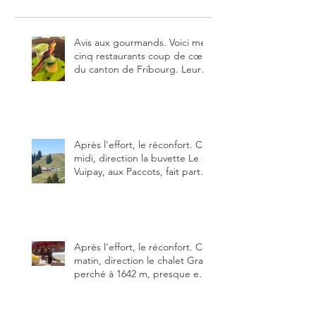
Avis aux gourmands. Voici mes
cinq restaurants coup de cœur
du canton de Fribourg. Leurs
particularités : un très bon
rapport qualité-prix-plaisir.
Alors, ne tardez pas à aller les
visiter !
Après l’effort, le réconfort. Ce
midi, direction la buvette Le
Vuipay, aux Paccots, fait partie
des trois meilleures buvettes
que j’ai visitées du canton de
Fribourg. Pour ne pas dire la
meilleure.
Après l’effort, le réconfort. Ce
matin, direction le chalet Grat
perché à 1642 m, presque en
dessous des Gastlosen. C’est
ma deuxième visite au Chalet
Grat et toujours avec autant