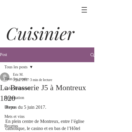
Cuisinier
Post
Tous les posts
Eric M.
Tous les posts
3 juil. 2017
3 min de lecture
La Brasserie J5 à Montreux
Café-Restaurant
1820
Dégustation
Repas du 5 juin 2017.
Divers
Mets et vins
En plein centre de Montreux, entre l’église 
Recettes
catholique, le casino et en bas de l’Hôtel 