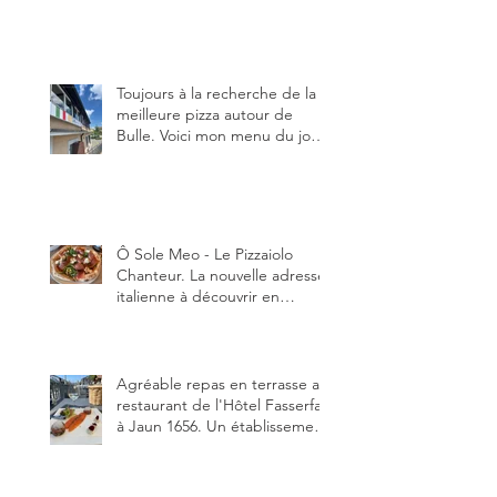
en manger au brunch, au
lunch ou au souper. Ma
recette en photos.
Toujours à la recherche de la
meilleure pizza autour de
Bulle. Voici mon menu du jour
au restaurant Trattoria 2.0, à La
Tour-de-Trême 1635.
Ô Sole Meo - Le Pizzaiolo
Chanteur. La nouvelle adresse
italienne à découvrir en
Gruyère, au Pâquier et profiter
des talents de chanteur du
pizzaiolo, et chanteur d'opéra
dans l'âme, en mangeant.
Agréable repas en terrasse au
restaurant de l'Hôtel Fasserfall
à Jaun 1656. Un établissement
qui vient de changer de
gérant et de chef, ce début
d'année.