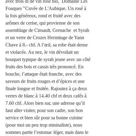
avec trois dl de vin rosé bio,  Domaine Les 
Fouques "Cuvée de L'Aubique. Un rosé à 
la fois généreux, rond et fruité avec des 
arômes de cerise, qui provienne de son 
assemblage de Cinsault, Grenache  et Syrah 
et un verre de Crozes Hermitage de Yann 
Chave à 8.- chf. A l’œil, sa robe était dense 
et violacée. Au nez, le vin dévoilait un 
bouquet typique de syrah jeune avec un côté 
fruits des bois et cassis très prononcé. En 
bouche, l’attaque était franche, avec des 
saveurs de fruits rouges et d’épices et une 
finale longue et fruitée. Rajoutez à ça deux 
verres de blanc à 14.40 chf et deux cafés à 
7.60 chf. Alors bien sur, une adresse qu’il 
faut aller visiter, pour son cadre, son bon 
service et bien sûr pour sa bonne cuisine 
(pour moi un peu trop mininaliste), nous 
sommes partie l’estomac léger, mais dans le 