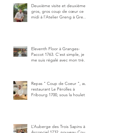
de plaisir.
Deuxième visite et deuxième
gros, gros coup de cœur ce
midi à l'Atelier Greng à Greng
3280, un établissement repris
depuis début avril 2025 par un
jeune couple, Valérie Bieri et
Michel Hojac.
Eleventh Floor à Granges-
Paccot 1763. C'est simple, je
me suis régalé avec mon très
bon smash burger
"Oklahoma" en forma triples.
Un burger que j'ai noté 8,5 sur
10.
Repas " Coup de Coeur ", au
restaurant Le Pérolles à
Fribourg 1700, sous la houlette
depuis début février de Julien
Ayer et Victor Moriez le
nouveau chef des lieux.
L’Auberge des Trois Sapins à
Arconciel 1732, nouveau Coup