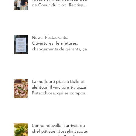
de Coeur du blog. Reprise
depuis quelques jours (le 2
juin), par Sandra Hayoz et
Sébastien Haas, elle cartonne
déjà.
News. Restaurants.
Ouvertures, fermetures,
changements de gérants, ça
bouge dans le canton et
notamment à Bulle (trois
établissements), La Berra
(deux) et Charmey (un).
La meilleure pizza à Bulle et
alentour. Il vincitore è : pizza
Pistacchiosa, qui se compose
de fior di latte, de mortadelle,
crème de pistache et
stracciatella, dal Centro
Italiano, Da Danielle.
Bonne nouvelle, l’arrivée du
chef pâtissier Josselin Jacquet