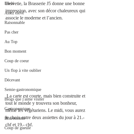
Helvetie, la Brasserie J5 donne une bonne 
Elevé
impression, avec son décor chaleureux qui 
Assez élevé
associe le moderne et l’ancien. 
Raisonnable
Pas cher
Au Top
Bon moment
Coup de coeur
Un flop à vite oublier
Décevant
Semie-gastronomique
 La carte est courte, mais bien construite et 
Blogs que j'aime visiter
tout le monde y trouvera son bonheur, 
Gastronomique
même les végétariens. Le midi, vous aurez 
le choix entre deux assiettes du jour à 21.- 
Bistronomie
chf et 19.- chf. 
Coup de gueule