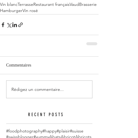
Vin blanc
Terrasse
Restaurant français
Vaud
Brasserie
Hamburger
Vin rosé
Commentaires
Rédigez un commentaire...
RECENT POSTS
#foodphotography
#happy
#plaisir
#suisse
#swissblogger
#yummy
Abats
Abricot
Abricots