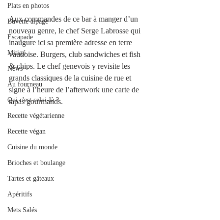
Plats en photos
Aux commandes de ce bar à manger d’un 
Buvette alpage
nouveau genre, le chef Serge Labrosse qui 
Escapade
inaugure ici sa première adresse en terre 
Mitigé
vaudoise. Burgers, club sandwiches et fish 
& chips. Le chef genevois y revisite les 
News
grands classiques de la cuisine de rue et 
Au fourneau
signe à l’heure de l’afterwork une carte de 
Qui c'est celui-là ?
tapas gourmands. 
Recette végétarienne
Recette végan
Cuisine du monde
Brioches et boulange
Tartes et gâteaux
Apéritifs
Mets Salés