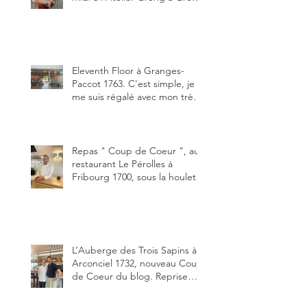
3280, un établissement repris
depuis début avril 2025 par un
jeune couple, Valérie Bieri et
Michel Hojac.
Eleventh Floor à Granges-
Paccot 1763. C'est simple, je
me suis régalé avec mon très
bon smash burger
"Oklahoma" en forma triples.
Un burger que j'ai noté 8,5 sur
10.
Repas " Coup de Coeur ", au
restaurant Le Pérolles à
Fribourg 1700, sous la houlette
depuis début février de Julien
Ayer et Victor Moriez le
nouveau chef des lieux.
L’Auberge des Trois Sapins à
Arconciel 1732, nouveau Coup
de Coeur du blog. Reprise
depuis quelques jours (le 2
juin), par Sandra Hayoz et