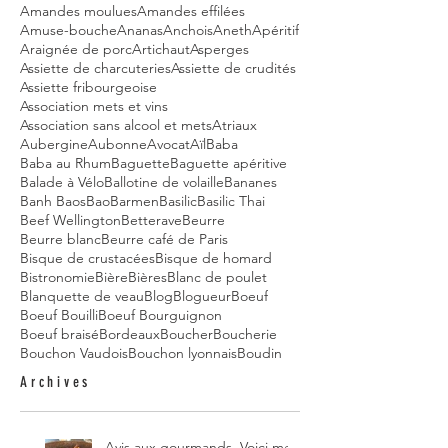
Amandes moulues
Amandes effilées
Amuse-bouche
Ananas
Anchois
Aneth
Apéritif
Araignée de porc
Artichaut
Asperges
Assiette de charcuteries
Assiette de crudités
Assiette fribourgeoise
Association mets et vins
Association sans alcool et mets
Atriaux
Aubergine
Aubonne
Avocat
Aïl
Baba
Baba au Rhum
Baguette
Baguette apéritive
Balade à Vélo
Ballotine de volaille
Bananes
Banh Baos
Bao
Barmen
Basilic
Basilic Thai
Beef Wellington
Betterave
Beurre
Beurre blanc
Beurre café de Paris
Bisque de crustacées
Bisque de homard
Bistronomie
Bière
Bières
Blanc de poulet
Blanquette de veau
Blog
Blogueur
Boeuf
Boeuf Bouilli
Boeuf Bourguignon
Boeuf braisé
Bordeaux
Boucher
Boucherie
Bouchon Vaudois
Bouchon lyonnais
Boudin
Archives
Avis aux gourmands. Voici mes