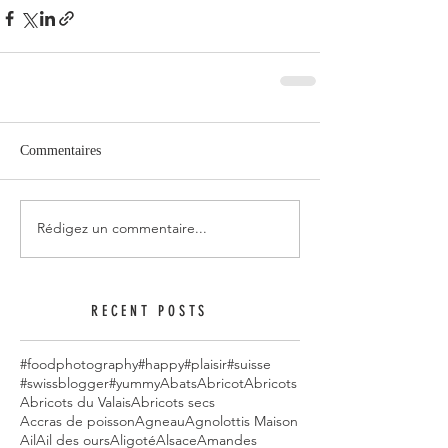
Commentaires
Rédigez un commentaire...
RECENT POSTS
#foodphotography
#happy
#plaisir
#suisse
#swissblogger
#yummy
Abats
Abricot
Abricots
Abricots du Valais
Abricots secs
Accras de poisson
Agneau
Agnolottis Maison
Ail
Ail des ours
Aligoté
Alsace
Amandes