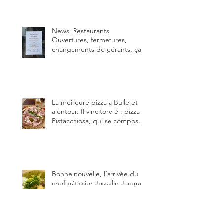
Sébastien Haas, elle cartonne
déjà.
News. Restaurants.
Ouvertures, fermetures,
changements de gérants, ça
bouge dans le canton et
notamment à Bulle (trois
établissements), La Berra
(deux) et Charmey (un).
La meilleure pizza à Bulle et
alentour. Il vincitore è : pizza
Pistacchiosa, qui se compose
de fior di latte, de mortadelle,
crème de pistache et
stracciatella, dal Centro
Italiano, Da Danielle.
Bonne nouvelle, l’arrivée du
chef pâtissier Josselin Jacquet
au restaurant Le Pérolles à
Fribourg. Info Gault & Millau
Channel.