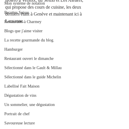
Boléro à Versoix, du Sesflo et Les Ateliers, 
Mon système de notation
qui propose des cours de cuisine, les deux 
Recettes Suisse
derniers étant à Genève et maintenant ici à 
Lausanne. 
Restaurants à Charmey
Blogs que j'aime visiter
La recette gourmande du blog.
Hamburger
Restaurant ouvert le dimanche
Sélectionné dans le Gault & Millau
Sélectionné dans le guide Michelin
Labellisé Fait Maison
Dégustation de vins
Un sommelier, une dégustation
Portrait de chef
Savoureuse lecture