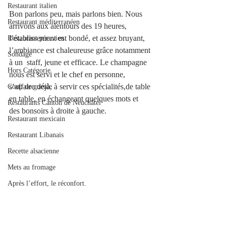
Restaurant italien
Bon parlons peu, mais parlons bien. Nous 
Restaurant méditerranéen
arrivons aux alentours des 19 heures, 
l’établissement est bondé, et assez bruyant, 
Restaurant péruvien
l’ambiance est chaleureuse grâce notamment 
Sondage
à un  staff, jeune et efficace. Le champagne 
Hors Catégorie
nous est servi et le chef en personne, 
s’affaire déjà, à servir ces spécialités,de table 
Coup de gueule
en table, en échangeant quelques mots et 
Restaurants Canton de Neuchâtel
des bonsoirs à droite à gauche.
Restaurant mexicain
Restaurant Libanais
Recette alsacienne
Mets au fromage
Après l’effort, le réconfort.