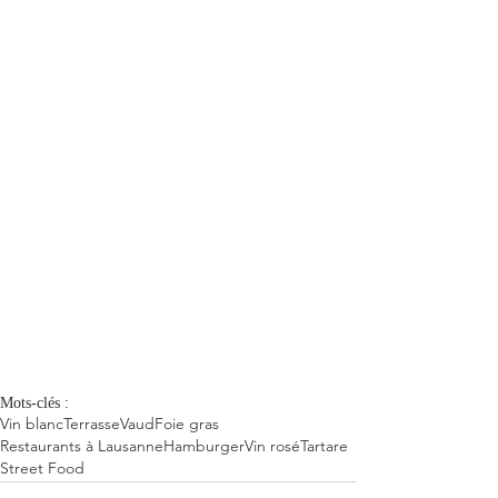
Mots-clés :
Vin blanc
Terrasse
Vaud
Foie gras
Restaurants à Lausanne
Hamburger
Vin rosé
Tartare
Street Food