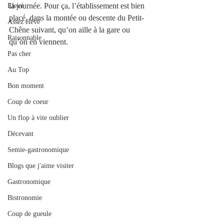
la journée. Pour ça, l’établissement est bien 
Elevé
placé, dans la montée ou descente du Petit-
Assez élevé
Chêne suivant, qu’on aille à la gare ou 
Raisonnable
qu’on en viennent. 
Pas cher
Au Top
Bon moment
Coup de coeur
Un flop à vite oublier
Décevant
Semie-gastronomique
Blogs que j'aime visiter
Gastronomique
Bistronomie
Coup de gueule