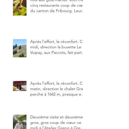
cinq restaurants coup de cœur
du canton de Fribourg. Leurs
particularités : un très bon
rapport qualité-prix-plaisir.
Alors, ne tardez pas à aller les
visiter !
Après l’effort, le réconfort. Ce
midi, direction la buvette Le
Vuipay, aux Paccots, fait partie
des trois meilleures buvettes
que j’ai visitées du canton de
Fribourg. Pour ne pas dire la
meilleure.
Après l’effort, le réconfort. Ce
matin, direction le chalet Grat
perché à 1642 m, presque en
dessous des Gastlosen. C’est
ma deuxième visite au Chalet
Grat et toujours avec autant
de plaisir.
Deuxième visite et deuxième
gros, gros coup de cœur ce
midi à l'Atelier Greng à Greng