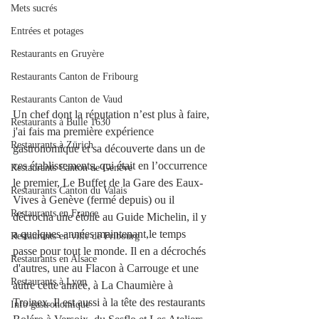
Mets sucrés
Entrées et potages
Restaurants en Gruyère
Restaurants Canton de Fribourg
Restaurants Canton de Vaud
Un chef dont la réputation n’est plus à faire, 
Restaurants à Bulle 1630
j'ai fais ma première expérience 
Restaurants à Zürich
gastronomique et sa découverte dans un de 
ces établissements, qui était en l’occurrence 
Restaurants Canton de Genève
le premier, Le Buffet de la Gare des Eaux-
Restaurants Canton du Valais
Vives à Genève (fermé depuis) ou il 
Restaurants en France
décrocha une étoile au Guide Michelin, il y 
a quelques années maintenant,le temps 
Restaurants en ville de Fribourg
passe pour tout le monde. Il en a décrochés 
Restaurants en Alsace
d'autres, une au Flacon à Carrouge et une 
Restaurants à Lyon
autre cette année, à La Chaumière à 
Troinex. Il est aussi à la tête des restaurants 
Info gastronomique