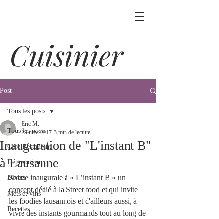
Cuisinier
Post
Tous les posts
Eric M.
Tous les posts
23 nov. 2017
3 min de lecture
Inauguration de "L'instant B"
Café-Restaurant
à Lausanne
Dégustation
Soirée inaugurale à « L’instant B » un 
Divers
concept dédié à la Street food et qui invite 
Mets et vins
les foodies lausannois et d'ailleurs aussi, à 
Recettes
vivre des instants gourmands tout au long de 