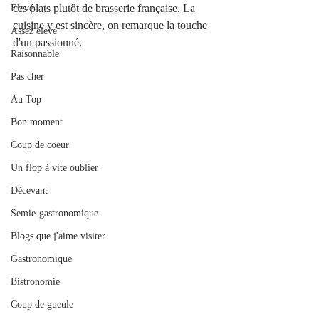
ces plats plutôt de brasserie française. La 
Elevé
cuisine y est sincère, on remarque la touche 
Assez élevé
d'un passionné. 
Raisonnable
Pas cher
Au Top
Bon moment
Coup de coeur
Un flop à vite oublier
Décevant
Semie-gastronomique
Blogs que j'aime visiter
Gastronomique
Bistronomie
Coup de gueule