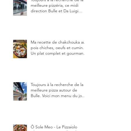
meilleure pizzéria, ce midi
direction Bulle et Da Luigi
Bella Napoli.
Ma recette de chakchouka aux
pois chiches, oeufs et cumin.
Un plat complet et gourmand,
qui peut être aussi bien
en manger au brunch, au
lunch ou au souper. Ma
recette en photos.
Toujours à la recherche de la
meilleure pizza autour de
Bulle. Voici mon menu du jour
au restaurant Trattoria 2.0, à La
Tour-de-Trême 1635.
Ô Sole Meo - Le Pizzaiolo