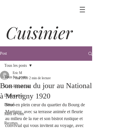
Cuisinier
Post
Tous les posts
Eric M
Tous les posts
7 mai 2018
2 min de lecture
Bon menu du jour au National
Café-Restaurant
à Martigny 1920
Dégustation
Situé en plein cœur du quartier du Bourg de 
Divers
Martigny, avec sa terrasse animée et fleurie 
Mets et vins
au milieu de la rue et son bistrot rustique et 
Recettes
convivial qui vous invitent au voyage, avec 