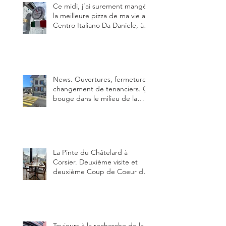
Ce midi, j’ai surement mangé
la meilleure pizza de ma vie au
Centro Italiano Da Daniele, à
Bulle. Elle était absolument
parfaite.
News. Ouvertures, fermeture,
changement de tenanciers. Ça
bouge dans le milieu de la
restauration dans le canton de
Fribourg. La prochaine
réouverture: l'Auberge des
Trois Sapin à Arconciel le 2
juin.
La Pinte du Châtelard à
Corsier. Deuxième visite et
deuxième Coup de Coeur du
blog, pour cette agréable
Pinte, son accueil rare, et sa
très bonne cuisine.
Toujours à la recherche de la