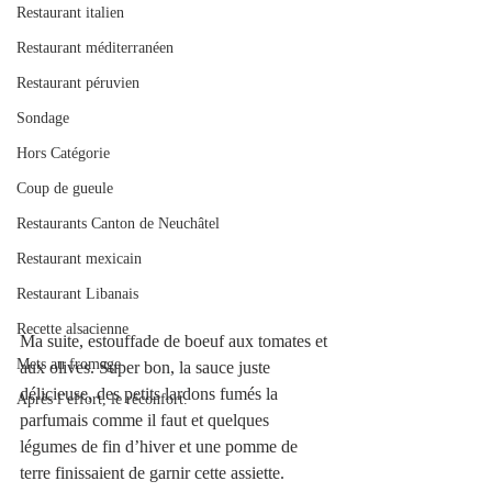
Restaurant italien
Restaurant méditerranéen
Restaurant péruvien
Sondage
Hors Catégorie
Coup de gueule
Restaurants Canton de Neuchâtel
Restaurant mexicain
Restaurant Libanais
Recette alsacienne
Ma suite, estouffade de boeuf aux tomates et 
Mets au fromage
aux olives. Super bon, la sauce juste 
délicieuse, des petits lardons fumés la 
Après l’effort, le réconfort.
parfumais comme il faut et quelques 
légumes de fin d’hiver et une pomme de 
terre finissaient de garnir cette assiette. 