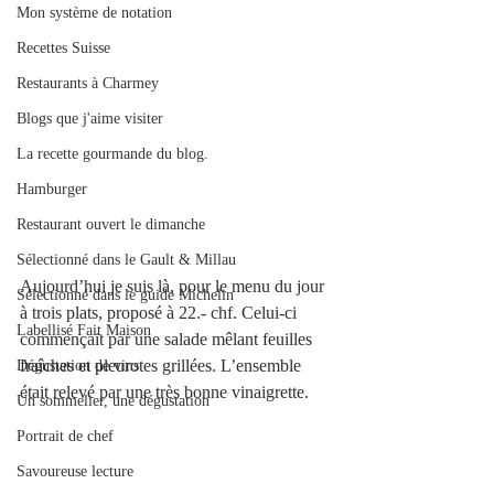
Mon système de notation
Recettes Suisse
Restaurants à Charmey
Blogs que j'aime visiter
La recette gourmande du blog.
Hamburger
Restaurant ouvert le dimanche
Sélectionné dans le Gault & Millau
Aujourd’hui je suis là, pour le menu du jour 
Sélectionné dans le guide Michelin
à trois plats, proposé à 22.- chf. Celui-ci 
Labellisé Fait Maison
commençait par une salade mêlant feuilles 
fraîches et pleurotes grillées. L’ensemble 
Dégustation de vins
était relevé par une très bonne vinaigrette. 
Un sommelier, une dégustation
Portrait de chef
Savoureuse lecture