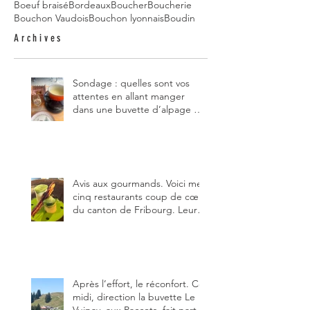
Boeuf braisé
Bordeaux
Boucher
Boucherie
Bouchon Vaudois
Bouchon lyonnais
Boudin
Archives
Sondage : quelles sont vos
attentes en allant manger
dans une buvette d’alpage et,
pour vous, quelle est la
meilleure du canton de
Fribourg ?
Avis aux gourmands. Voici mes
cinq restaurants coup de cœur
du canton de Fribourg. Leurs
particularités : un très bon
rapport qualité-prix-plaisir.
Alors, ne tardez pas à aller les
visiter !
Après l’effort, le réconfort. Ce
midi, direction la buvette Le
Vuipay, aux Paccots, fait partie