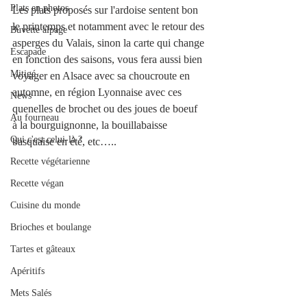
Plats en photos
Les plats proposés sur l'ardoise sentent bon 
le printemps et notamment avec le retour des 
Buvette alpage
asperges du Valais, sinon la carte qui change 
Escapade
en fonction des saisons, vous fera aussi bien 
Mitigé
voyager en Alsace avec sa choucroute en 
automne, en région Lyonnaise avec ces 
News
quenelles de brochet ou des joues de boeuf 
Au fourneau
à la bourguignonne, la bouillabaisse 
Qui c'est celui-là ?
basquaise en été, etc…..
Recette végétarienne
Recette végan
Cuisine du monde
Brioches et boulange
Tartes et gâteaux
Apéritifs
Mets Salés