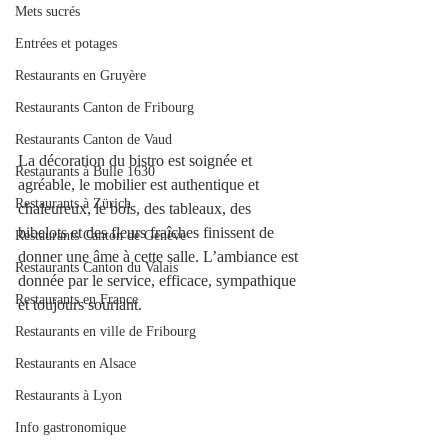
Mets sucrés
Entrées et potages
Restaurants en Gruyère
Restaurants Canton de Fribourg
Restaurants Canton de Vaud
La décoration du bistro est soignée et 
Restaurants à Bulle 1630
agréable, le mobilier est authentique et 
Restaurants à Zürich
chaleureux, le bois, des tableaux, des 
bibelots et des fleurs fraîches finissent de 
Restaurants Canton de Genève
donner une âme à cette salle. L’ambiance est 
Restaurants Canton du Valais
donnée par le service, efficace, sympathique 
Restaurants en France
et toujours souriant.
Restaurants en ville de Fribourg
Restaurants en Alsace
Restaurants à Lyon
Info gastronomique