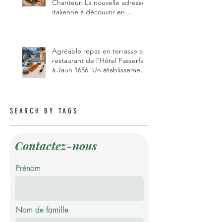
Chanteur. La nouvelle adresse
italienne à découvrir en
Gruyère, au Pâquier et profiter
des talents de chanteur du
pizzaiolo, et chanteur d'opéra
dans l'âme, en mangeant.
Agréable repas en terrasse au
restaurant de l'Hôtel Fasserfall
à Jaun 1656. Un établissement
qui vient de changer de
gérant et de chef, ce début
d'année.
SEARCH BY TAGS
Contactez-nous
Prénom
Nom de famille