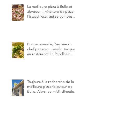
La meilleure pizza à Bulle et
alentour. Il vincitore è : pizza
Pistacchiosa, qui se compose
de fior di latte, de mortadelle,
crème de pistache et
stracciatella, dal Centro
Italiano, Da Danielle.
Bonne nouvelle, l’arrivée du
chef pâtissier Josselin Jacquet
au restaurant Le Pérolles à
Fribourg. Info Gault & Millau
Channel.
Toujours à la recherche de la
meilleure pizzeria autour de
Bulle. Alors, ce midi, direction
le restaurant le Tivoli, une
adresse qui m’a été conseillée
sur FB et que je ne connaissais
pas.