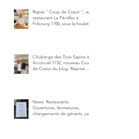
Un burger que j'ai noté 8,5 sur
10.
Repas " Coup de Coeur ", au
restaurant Le Pérolles à
Fribourg 1700, sous la houlette
depuis début février de Julien
Ayer et Victor Moriez le
nouveau chef des lieux.
L’Auberge des Trois Sapins à
Arconciel 1732, nouveau Coup
de Coeur du blog. Reprise
depuis quelques jours (le 2
juin), par Sandra Hayoz et
Sébastien Haas, elle cartonne
déjà.
News. Restaurants.
Ouvertures, fermetures,
changements de gérants, ça
bouge dans le canton et
notamment à Bulle (trois
établissements), La Berra
(deux) et Charmey (un).