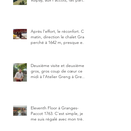
des trois meilleures buvettes
que j’ai visitées du canton de
Fribourg. Pour ne pas dire la
meilleure.
Après l’effort, le réconfort. Ce
matin, direction le chalet Grat
perché à 1642 m, presque en
dessous des Gastlosen. C’est
ma deuxième visite au Chalet
Grat et toujours avec autant
de plaisir.
Deuxième visite et deuxième
gros, gros coup de cœur ce
midi à l'Atelier Greng à Greng
3280, un établissement repris
depuis début avril 2025 par un
jeune couple, Valérie Bieri et
Michel Hojac.
Eleventh Floor à Granges-
Paccot 1763. C'est simple, je
me suis régalé avec mon très
bon smash burger
"Oklahoma" en forma triples.