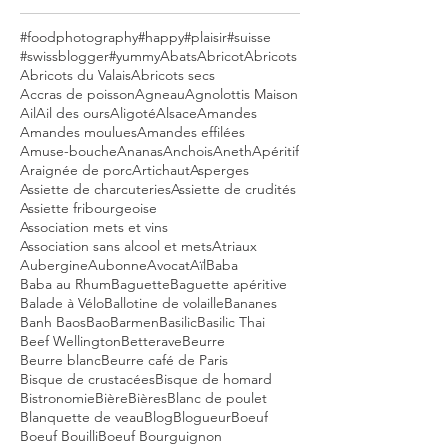
#foodphotography
#happy
#plaisir
#suisse
#swissblogger
#yummy
Abats
Abricot
Abricots
Abricots du Valais
Abricots secs
Accras de poisson
Agneau
Agnolottis Maison
Ail
Ail des ours
Aligoté
Alsace
Amandes
Amandes moulues
Amandes effilées
Amuse-bouche
Ananas
Anchois
Aneth
Apéritif
Araignée de porc
Artichaut
Asperges
Assiette de charcuteries
Assiette de crudités
Assiette fribourgeoise
Association mets et vins
Association sans alcool et mets
Atriaux
Aubergine
Aubonne
Avocat
Aïl
Baba
Baba au Rhum
Baguette
Baguette apéritive
Balade à Vélo
Ballotine de volaille
Bananes
Banh Baos
Bao
Barmen
Basilic
Basilic Thai
Beef Wellington
Betterave
Beurre
Beurre blanc
Beurre café de Paris
Bisque de crustacées
Bisque de homard
Bistronomie
Bière
Bières
Blanc de poulet
Blanquette de veau
Blog
Blogueur
Boeuf
Boeuf Bouilli
Boeuf Bourguignon