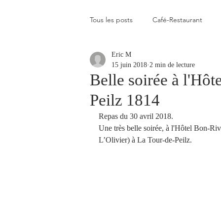
Tous les posts
Café-Restaurant
Eric M
Elevé
Assez élevé
Raison
15 juin 2018
2 min de lecture
Belle soirée à l'Hô
Peilz 1814
Coup de coeur
Un flop à vite 
Repas du 30 avril 2018.
Une très belle soirée, à l'Hôtel Bon-R
Blogs que j'aime visiter
Gastr
L’Olivier) à La Tour-de-Peilz.
Plats en photos
Buvette alpa
Qui c'est celui-là ?
Recette vé