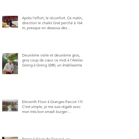
Après l’effort, le réconfort. Ce matin,
direction le chalet Grat perché à 1642
m, presque en dessous des
Gastlosen. C’est ma deuxième visite
au Chalet Grat et toujours avec autant
de plaisir.
Deuxième visite et deuxième gros,
gros coup de cœur ce midi à l'Atelier
Greng à Greng 3280, un établissement
repris depuis début avril 2025 par un
jeune couple, Valérie Bieri et Michel
Hojac.
Eleventh Floor à Granges-Paccot 1763.
C'est simple, je me suis régalé avec
mon très bon smash burger
"Oklahoma" en forma triples. Un
burger que j'ai noté 8,5 sur 10.
Repas " Coup de Coeur ", au