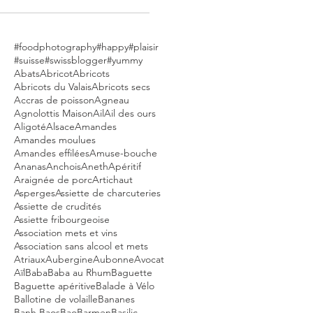
#foodphotography
#happy
#plaisir
#suisse
#swissblogger
#yummy
Abats
Abricot
Abricots
Abricots du Valais
Abricots secs
Accras de poisson
Agneau
Agnolottis Maison
Ail
Ail des ours
Aligoté
Alsace
Amandes
Amandes moulues
Amandes effilées
Amuse-bouche
Ananas
Anchois
Aneth
Apéritif
Araignée de porc
Artichaut
Asperges
Assiette de charcuteries
Assiette de crudités
Assiette fribourgeoise
Association mets et vins
Association sans alcool et mets
Atriaux
Aubergine
Aubonne
Avocat
Aïl
Baba
Baba au Rhum
Baguette
Baguette apéritive
Balade à Vélo
Ballotine de volaille
Bananes
Banh Baos
Bao
Barmen
Basilic