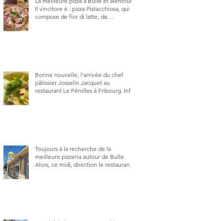
La meilleure pizza à Bulle et alentour.
Il vincitore è : pizza Pistacchiosa, qui se
compose de fior di latte, de
mortadelle, crème de pistache et
stracciatella, dal Centro Italiano, Da
Danielle.
Bonne nouvelle, l’arrivée du chef
pâtissier Josselin Jacquet au
restaurant Le Pérolles à Fribourg. Info
Gault & Millau Channel.
Toujours à la recherche de la
meilleure pizzeria autour de Bulle.
Alors, ce midi, direction le restaurant
le Tivoli, une adresse qui m’a été
conseillée sur FB et que je ne
connaissais pas.