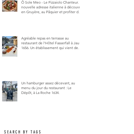
Ô Sole Meo - Le Pizzaiolo Chanteur. La
nouvelle adresse italienne à découvrir
en Gruyère, au Pâquier et profiter des
talents de chanteur du pizzaiolo, et
chanteur d'opéra dans l'âme, en
mangeant.
Agréable repas en terrasse au
restaurant de l'Hôtel Fasserfall à Jaun
1656. Un établissement qui vient de
changer de gérant et de chef, ce
début d'année.
Un hamburger assez décevant, au
menu du jour du restaurant : Le
Dépôt, à La Roche 1634.
SEARCH BY TAGS