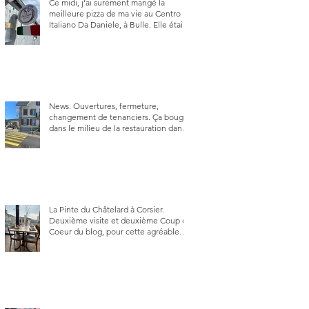
Ce midi, j’ai surement mangé la
meilleure pizza de ma vie au Centro
Italiano Da Daniele, à Bulle. Elle était
absolument parfaite.
News. Ouvertures, fermeture,
changement de tenanciers. Ça bouge
dans le milieu de la restauration dans
le canton de Fribourg. La prochaine
réouverture: l'Auberge des Trois Sapin
à Arconciel le 2 juin.
La Pinte du Châtelard à Corsier.
Deuxième visite et deuxième Coup de
Coeur du blog, pour cette agréable
Pinte, son accueil rare, et sa très
bonne cuisine.