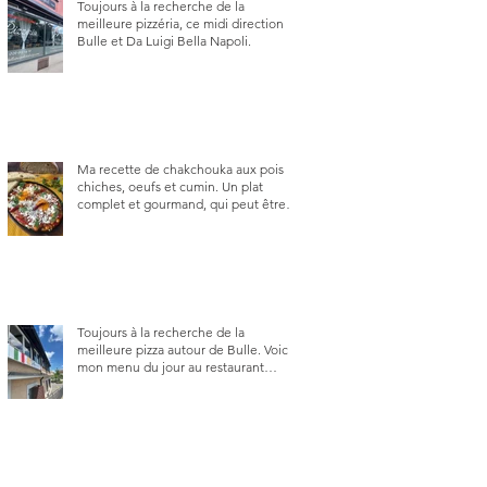
Toujours à la recherche de la
meilleure pizzéria, ce midi direction
Bulle et Da Luigi Bella Napoli.
Ma recette de chakchouka aux pois
chiches, oeufs et cumin. Un plat
complet et gourmand, qui peut être
aussi bien en manger au brunch, au
lunch ou au souper. Ma recette en
photos.
Toujours à la recherche de la
meilleure pizza autour de Bulle. Voici
mon menu du jour au restaurant
Trattoria 2.0, à La Tour-de-Trême 1635.