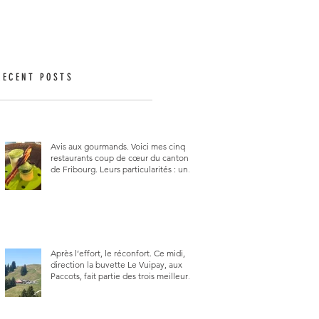
RECENT POSTS
Avis aux gourmands. Voici mes cinq
restaurants coup de cœur du canton
de Fribourg. Leurs particularités : un
très bon rapport qualité-prix-plaisir.
Alors, ne tardez pas à aller les visiter !
Après l’effort, le réconfort. Ce midi,
direction la buvette Le Vuipay, aux
Paccots, fait partie des trois meilleures
buvettes que j’ai visitées du canton de
Fribourg. Pour ne pas dire la
meilleure.