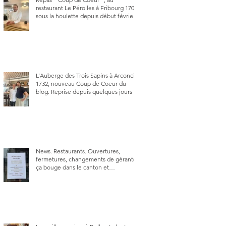
restaurant Le Pérolles à Fribourg 1700,
sous la houlette depuis début février
de Julien Ayer et Victor Moriez le
nouveau chef des lieux.
L’Auberge des Trois Sapins à Arconciel
1732, nouveau Coup de Coeur du
blog. Reprise depuis quelques jours (le
2 juin), par Sandra Hayoz et Sébastien
Haas, elle cartonne déjà.
News. Restaurants. Ouvertures,
fermetures, changements de gérants,
ça bouge dans le canton et
notamment à Bulle (trois
établissements), La Berra (deux) et
Charmey (un).