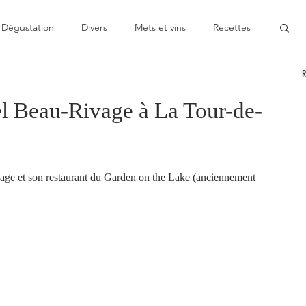
Dégustation
Divers
Mets et vins
Recettes
nable
Pas cher
Au Top
Bon moment
tel Beau-Rivage à La Tour-de-
oublier
Décevant
Semie-gastronomique
ivage et son restaurant du Garden on the Lake (anciennement 
onomique
Bistronomie
Coup de gueule
ge
Escapade
Mitigé
News
Au fourneau
gétarienne
Recette végan
Cuisine du monde