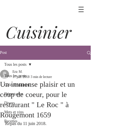
Cuisinier
Post
Tous les posts
Eric M.
Tous les posts
17 juil. 2018
3 min de lecture
Un immense plaisir et un
Café-Restaurant
coup de coeur, pour le
Dégustation
restaurant " Le Roc " à
Divers
Mets et vins
Rougemont 1659
Recettes
Repas du 11 juin 2018.