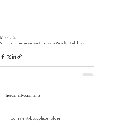
Mots-clés :
Vin blanc
Terrasse
Gastronomie
Vaud
Hotel
Thon
header.all-comments
comment-box.placeholder