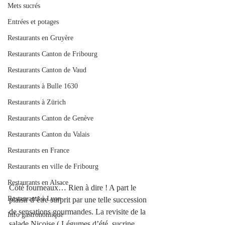
Mets sucrés
Entrées et potages
Restaurants en Gruyère
Restaurants Canton de Fribourg
Restaurants Canton de Vaud
Restaurants à Bulle 1630
Restaurants à Zürich
Restaurants Canton de Genève
Restaurants Canton du Valais
Restaurants en France
Restaurants en ville de Fribourg
Restaurants en Alsace
Côté fourneaux… Rien à dire ! A part le 
Restaurants à Lyon
plaisir d’être surprit par une telle succession 
de sensations gourmandes. La revisite de la 
Info gastronomique
salade Niçoise ( Légumes d’été, sucrine, 