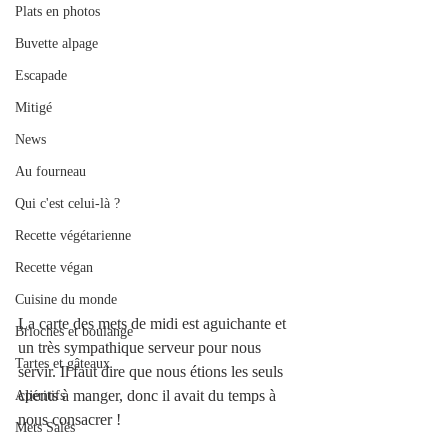
Plats en photos
Buvette alpage
Escapade
Mitigé
News
Au fourneau
Qui c'est celui-là ?
Recette végétarienne
Recette végan
Cuisine du monde
La carte des mets de midi est aguichante et 
Brioches et boulange
un très sympathique serveur pour nous 
Tartes et gâteaux
servir. Il faut dire que nous étions les seuls 
clients à manger, donc il avait du temps à 
Apéritifs
nous consacrer !
Mets Salés