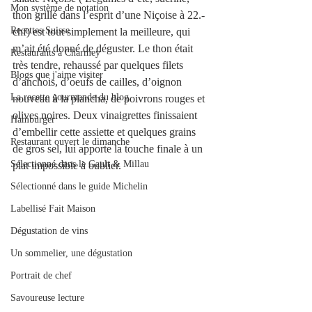
Mon système de notation
thon grillé dans l’esprit d’une Niçoise à 22.- 
Recettes Suisse
chf) est tout simplement la meilleure, qui 
m’ait été donné de déguster. Le thon était 
Restaurants à Charmey
très tendre, rehaussé par quelques filets 
Blogs que j'aime visiter
d’anchois, d’oeufs de cailles, d’oignon 
La recette gourmande du blog.
nouveau à la plancha, de poivrons rouges et 
olives noires. Deux vinaigrettes finissaient 
Hamburger
d’embellir cette assiette et quelques grains 
Restaurant ouvert le dimanche
de gros sel, lui apporte la touche finale à un 
Sélectionné dans le Gault & Millau
plat impossible à oublier.
Sélectionné dans le guide Michelin
Labellisé Fait Maison
Dégustation de vins
Un sommelier, une dégustation
Portrait de chef
Savoureuse lecture