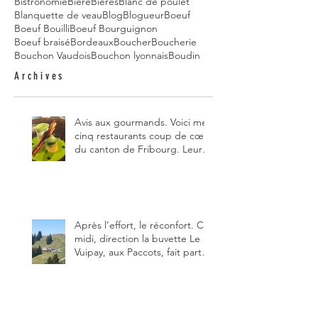
Bistronomie
Bière
Bières
Blanc de poulet
Blanquette de veau
Blog
Blogueur
Boeuf
Boeuf Bouilli
Boeuf Bourguignon
Boeuf braisé
Bordeaux
Boucher
Boucherie
Bouchon Vaudois
Bouchon lyonnais
Boudin
Archives
Avis aux gourmands. Voici mes
cinq restaurants coup de cœur
du canton de Fribourg. Leurs
particularités : un très bon
rapport qualité-prix-plaisir.
Alors, ne tardez pas à aller les
visiter !
Après l’effort, le réconfort. Ce
midi, direction la buvette Le
Vuipay, aux Paccots, fait partie
des trois meilleures buvettes
que j’ai visitées du canton de
Fribourg. Pour ne pas dire la
meilleure.