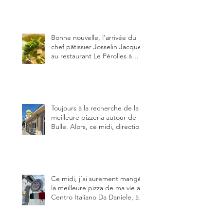
crème de pistache et
stracciatella, dal Centro
Italiano, Da Danielle.
Bonne nouvelle, l’arrivée du
chef pâtissier Josselin Jacquet
au restaurant Le Pérolles à
Fribourg. Info Gault & Millau
Channel.
Toujours à la recherche de la
meilleure pizzeria autour de
Bulle. Alors, ce midi, direction
le restaurant le Tivoli, une
adresse qui m’a été conseillée
sur FB et que je ne connaissais
pas.
Ce midi, j’ai surement mangé
la meilleure pizza de ma vie au
Centro Italiano Da Daniele, à
Bulle. Elle était absolument
parfaite.