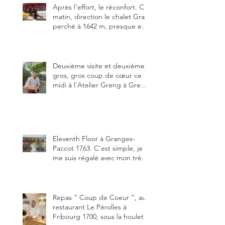
Après l’effort, le réconfort. Ce
matin, direction le chalet Grat
perché à 1642 m, presque en
dessous des Gastlosen. C’est
ma deuxième visite au Chalet
Grat et toujours avec autant
de plaisir.
Deuxième visite et deuxième
gros, gros coup de cœur ce
midi à l'Atelier Greng à Greng
3280, un établissement repris
depuis début avril 2025 par un
jeune couple, Valérie Bieri et
Michel Hojac.
Eleventh Floor à Granges-
Paccot 1763. C'est simple, je
me suis régalé avec mon très
bon smash burger
"Oklahoma" en forma triples.
Un burger que j'ai noté 8,5 sur
10.
Repas " Coup de Coeur ", au
restaurant Le Pérolles à
Fribourg 1700, sous la houlette