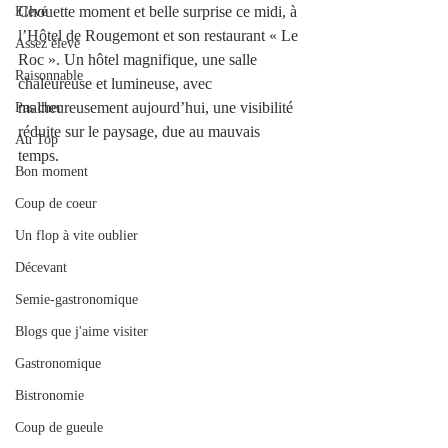
Chouette moment et belle surprise ce midi, à 
Elevé
l’Hôtel de Rougemont et son restaurant « Le 
Assez élevé
Roc ». Un hôtel magnifique, une salle 
Raisonnable
chaleureuse et lumineuse, avec 
malheureusement aujourd’hui, une visibilité 
Pas cher
réduite sur le paysage, due au mauvais 
Au Top
temps.  
Bon moment
Coup de coeur
Un flop à vite oublier
Décevant
Semie-gastronomique
Blogs que j'aime visiter
Gastronomique
Bistronomie
Coup de gueule