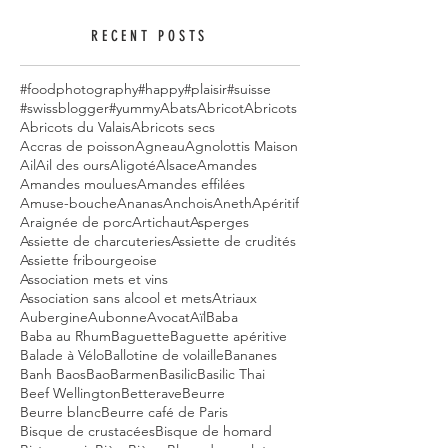
RECENT POSTS
#foodphotography
#happy
#plaisir
#suisse
#swissblogger
#yummy
Abats
Abricot
Abricots
Abricots du Valais
Abricots secs
Accras de poisson
Agneau
Agnolottis Maison
Ail
Ail des ours
Aligoté
Alsace
Amandes
Amandes moulues
Amandes effilées
Amuse-bouche
Ananas
Anchois
Aneth
Apéritif
Araignée de porc
Artichaut
Asperges
Assiette de charcuteries
Assiette de crudités
Assiette fribourgeoise
Association mets et vins
Association sans alcool et mets
Atriaux
Aubergine
Aubonne
Avocat
Aïl
Baba
Baba au Rhum
Baguette
Baguette apéritive
Balade à Vélo
Ballotine de volaille
Bananes
Banh Baos
Bao
Barmen
Basilic
Basilic Thai
Beef Wellington
Betterave
Beurre
Beurre blanc
Beurre café de Paris
Bisque de crustacées
Bisque de homard