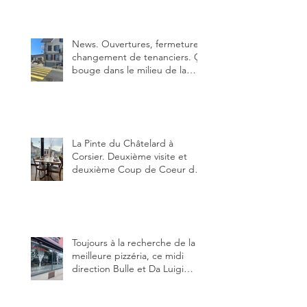
News. Ouvertures, fermeture,
changement de tenanciers. Ça
bouge dans le milieu de la
restauration dans le canton de
Fribourg. La prochaine
réouverture: l'Auberge des
Trois Sapin à Arconciel le 2
juin.
La Pinte du Châtelard à
Corsier. Deuxième visite et
deuxième Coup de Coeur du
blog, pour cette agréable
Pinte, son accueil rare, et sa
très bonne cuisine.
Toujours à la recherche de la
meilleure pizzéria, ce midi
direction Bulle et Da Luigi
Bella Napoli.