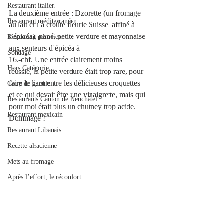
Restaurant italien
La deuxième entrée : Dzorette (un fromage 
Restaurant méditerranéen
au lait cru à croûte fleurie Suisse, affiné à 
l’épicéa), pané, petite verdure et mayonnaise 
Restaurant péruvien
aux senteurs d’épicéa à
Sondage
16.-chf. Une entrée clairement moins 
Hors Catégorie
réussie, la petite verdure était trop rare, pour 
faire le liant entre les délicieuses croquettes 
Coup de gueule
et ce qui devait être une vinaigrette, mais qui 
Restaurants Canton de Neuchâtel
pour moi était plus un chutney trop acide. 
Restaurant mexicain
Dommage !
Restaurant Libanais
Recette alsacienne
Mets au fromage
Après l’effort, le réconfort.