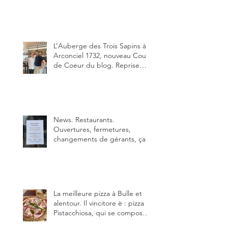
depuis début février de Julien
Ayer et Victor Moriez le
nouveau chef des lieux.
L’Auberge des Trois Sapins à
Arconciel 1732, nouveau Coup
de Coeur du blog. Reprise
depuis quelques jours (le 2
juin), par Sandra Hayoz et
Sébastien Haas, elle cartonne
déjà.
News. Restaurants.
Ouvertures, fermetures,
changements de gérants, ça
bouge dans le canton et
notamment à Bulle (trois
établissements), La Berra
(deux) et Charmey (un).
La meilleure pizza à Bulle et
alentour. Il vincitore è : pizza
Pistacchiosa, qui se compose
de fior di latte, de mortadelle,