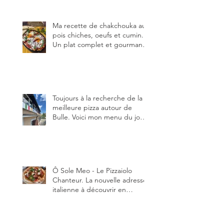
Ma recette de chakchouka aux
pois chiches, oeufs et cumin.
Un plat complet et gourmand,
qui peut être aussi bien
en manger au brunch, au
lunch ou au souper. Ma
recette en photos.
Toujours à la recherche de la
meilleure pizza autour de
Bulle. Voici mon menu du jour
au restaurant Trattoria 2.0, à La
Tour-de-Trême 1635.
Ô Sole Meo - Le Pizzaiolo
Chanteur. La nouvelle adresse
italienne à découvrir en
Gruyère, au Pâquier et profiter
des talents de chanteur du
pizzaiolo, et chanteur d'opéra