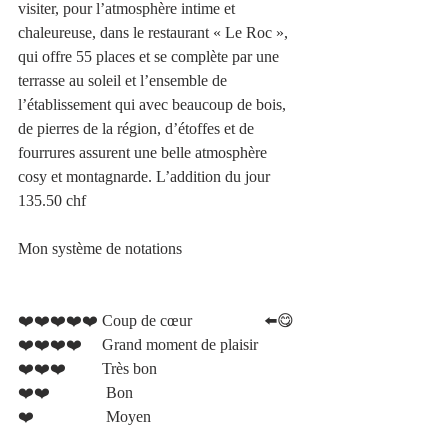
visiter, pour l’atmosphère intime et 
chaleureuse, dans le restaurant « Le Roc », 
qui offre 55 places et se complète par une 
terrasse au soleil et l’ensemble de 
l’établissement qui avec beaucoup de bois, 
de pierres de la région, d’étoffes et de 
fourrures assurent une belle atmosphère 
cosy et montagnarde. L’addition du jour 
135.50 chf 
Mon système de notations
❤️❤️❤️❤️❤️ Coup de cœur                  ⬅️😋 
❤️❤️❤️❤️     Grand moment de plaisir 
❤️❤️❤️         Très bon 
❤️❤️              Bon 
❤️                  Moyen 