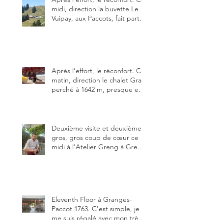
midi, direction la buvette Le
Vuipay, aux Paccots, fait partie
des trois meilleures buvettes
que j’ai visitées du canton de
Fribourg. Pour ne pas dire la
meilleure.
Après l’effort, le réconfort. Ce
matin, direction le chalet Grat
perché à 1642 m, presque en
dessous des Gastlosen. C’est
ma deuxième visite au Chalet
Grat et toujours avec autant
de plaisir.
Deuxième visite et deuxième
gros, gros coup de cœur ce
midi à l'Atelier Greng à Greng
3280, un établissement repris
depuis début avril 2025 par un
jeune couple, Valérie Bieri et
Michel Hojac.
Eleventh Floor à Granges-
Paccot 1763. C'est simple, je
me suis régalé avec mon très