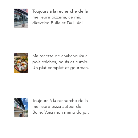
Toujours à la recherche de la
meilleure pizzéria, ce midi
direction Bulle et Da Luigi
Bella Napoli.
Ma recette de chakchouka aux
pois chiches, oeufs et cumin.
Un plat complet et gourmand,
qui peut être aussi bien
en manger au brunch, au
lunch ou au souper. Ma
recette en photos.
Toujours à la recherche de la
meilleure pizza autour de
Bulle. Voici mon menu du jour
au restaurant Trattoria 2.0, à La
Tour-de-Trême 1635.