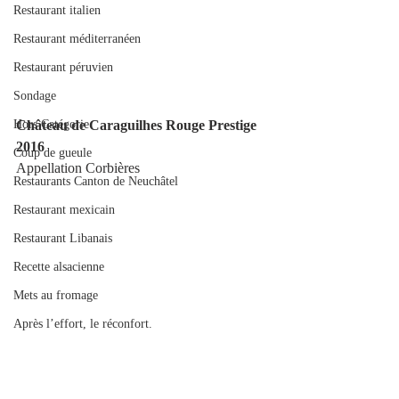
Restaurant italien
Restaurant méditerranéen
Restaurant péruvien
Sondage
Hors Catégorie
Château de Caraguilhes Rouge Prestige 
2016 
Coup de gueule
Appellation Corbières
Restaurants Canton de Neuchâtel
Restaurant mexicain
Restaurant Libanais
Recette alsacienne
Mets au fromage
Après l’effort, le réconfort.