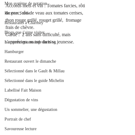
Mon système de notation
Accords mets et vin : Tomates farcies, rôti 
de porc, rôti de veau aux tomates cerises, 
Recettes Suisse
thon rouge grillé, rouget grillé,  fromage 
Restaurants à Charmey
frais de chèvre.
Blogs que j'aime visiter
Garde :  2 ans sans difficulté, mais 
s'appréciera au top dans sa jeunesse.
La recette gourmande du blog.
Hamburger
Restaurant ouvert le dimanche
Sélectionné dans le Gault & Millau
Sélectionné dans le guide Michelin
Labellisé Fait Maison
Dégustation de vins
Un sommelier, une dégustation
Portrait de chef
Savoureuse lecture