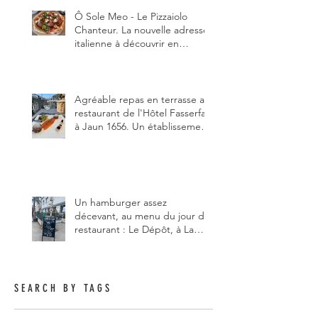
Ô Sole Meo - Le Pizzaiolo
Chanteur. La nouvelle adresse
italienne à découvrir en
Gruyère, au Pâquier et profiter
des talents de chanteur du
pizzaiolo, et chanteur d'opéra
dans l'âme, en mangeant.
Agréable repas en terrasse au
restaurant de l'Hôtel Fasserfall
à Jaun 1656. Un établissement
qui vient de changer de
gérant et de chef, ce début
d'année.
Un hamburger assez
décevant, au menu du jour du
restaurant : Le Dépôt, à La
Roche 1634.
SEARCH BY TAGS