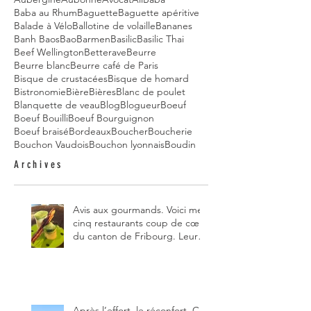
Baba au Rhum
Baguette
Baguette apéritive
Balade à Vélo
Ballotine de volaille
Bananes
Banh Baos
Bao
Barmen
Basilic
Basilic Thai
Beef Wellington
Betterave
Beurre
Beurre blanc
Beurre café de Paris
Bisque de crustacées
Bisque de homard
Bistronomie
Bière
Bières
Blanc de poulet
Blanquette de veau
Blog
Blogueur
Boeuf
Boeuf Bouilli
Boeuf Bourguignon
Boeuf braisé
Bordeaux
Boucher
Boucherie
Bouchon Vaudois
Bouchon lyonnais
Boudin
Archives
Avis aux gourmands. Voici mes
cinq restaurants coup de cœur
du canton de Fribourg. Leurs
particularités : un très bon
rapport qualité-prix-plaisir.
Alors, ne tardez pas à aller les
visiter !
Après l’effort, le réconfort. Ce