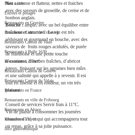
Nez :
 intense et flatteur, nettes et fraiches 
Mets sucrés
avec des saveurs de groseille, de cerise et de 
Entrées et potages
bonbon anglais. 
Restaurants en Gruyère
Bouche :
 ample, avec un bel équilibre entre 
fraîcheur et structure.  Le vin est très 
Restaurants Canton de Fribourg
séduisant et gourmand en bouche, avec des 
Restaurants Canton de Vaud
saveurs de  fruits rouges acidulés, de purée 
Restaurants à Bulle 1630
de framboise et une petite touche 
d’exotisme, d’herbes fraîches, d’abricot 
Restaurants à Zürich
juteux, finissant sur les agrumes bien mûrs 
Restaurants Canton de Genève
et une salinité qui appelle à y revenir. Il est 
Restaurants Canton du Valais
tout en finesse et en rondeur, un vin très 
plaisant. 
Restaurants en France
Restaurants en ville de Fribourg
Conseil de services Servir frais à 11°C. 
Restaurants en Alsace
Vin de plaisir à consommer les journées 
chaudes d’été et qui qui accompagnera tout 
Restaurants à Lyon
un repas, grâce à sa jolie puissance. 
Info gastronomique