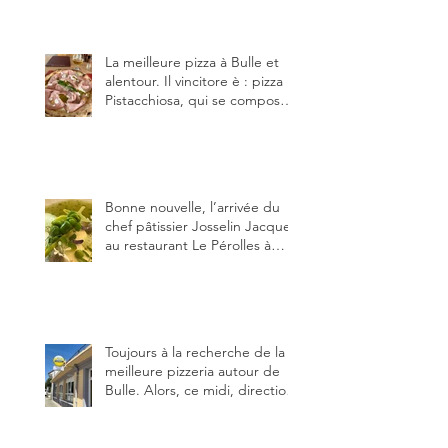
établissements), La Berra
(deux) et Charmey (un).
La meilleure pizza à Bulle et
alentour. Il vincitore è : pizza
Pistacchiosa, qui se compose
de fior di latte, de mortadelle,
crème de pistache et
stracciatella, dal Centro
Italiano, Da Danielle.
Bonne nouvelle, l’arrivée du
chef pâtissier Josselin Jacquet
au restaurant Le Pérolles à
Fribourg. Info Gault & Millau
Channel.
Toujours à la recherche de la
meilleure pizzeria autour de
Bulle. Alors, ce midi, direction
le restaurant le Tivoli, une
adresse qui m’a été conseillée
sur FB et que je ne connaissais