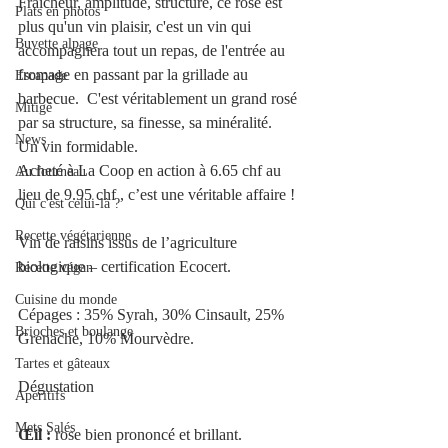
Fraîcheur, amplitude, structure, ce rosé est 
Plats en photos
plus qu'un vin plaisir, c'est un vin qui 
Buvette alpage
accompagnera tout un repas, de l'entrée au 
fromage en passant par la grillade au 
Escapade
barbecue.  C'est véritablement un grand rosé 
Mitigé
par sa structure, sa finesse, sa minéralité.  
News
Un vin formidable.
Acheté à La Coop en action à 6.65 chf au 
Au fourneau
lieu de 9.95 chf , c’est une véritable affaire !
Qui c'est celui-là ?
Recette végétarienne
Vin de raisins issus de l’agriculture 
biologique – certification Ecocert.
Recette végan
Cuisine du monde
Cépages : 35% Syrah, 30% Cinsault, 25% 
Brioches et boulange
Grenache, 10% Mourvèdre.
Tartes et gâteaux
Dégustation
Apéritifs
Mets Salés
Œil :
 rose bien prononcé et brillant.