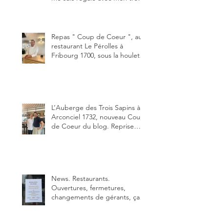
bon smash burger
"Oklahoma" en forma triples.
Un burger que j'ai noté 8,5 sur
10.
Repas " Coup de Coeur ", au
restaurant Le Pérolles à
Fribourg 1700, sous la houlette
depuis début février de Julien
Ayer et Victor Moriez le
nouveau chef des lieux.
L’Auberge des Trois Sapins à
Arconciel 1732, nouveau Coup
de Coeur du blog. Reprise
depuis quelques jours (le 2
juin), par Sandra Hayoz et
Sébastien Haas, elle cartonne
déjà.
News. Restaurants.
Ouvertures, fermetures,
changements de gérants, ça
bouge dans le canton et
notamment à Bulle (trois