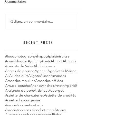
Commentaires
Rédigez un commentaire...
RECENT POSTS
#foodphotography
#happy
#plaisir
#suisse
#swissblogger
#yummy
Abats
Abricot
Abricots
Abricots du Valais
Abricots secs
Accras de poisson
Agneau
Agnolottis Maison
Ail
Ail des ours
Aligoté
Alsace
Amandes
Amandes moulues
Amandes effilées
Amuse-bouche
Ananas
Anchois
Aneth
Apéritif
Araignée de porc
Artichaut
Asperges
Assiette de charcuteries
Assiette de crudités
Assiette fribourgeoise
Association mets et vins
Association sans alcool et mets
Atriaux
Aubergine
Aubonne
Avocat
Aïl
Baba