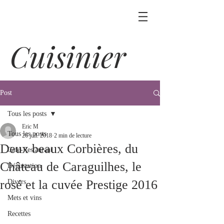
Cuisinier
Post
Tous les posts
Eric M
Tous les posts
26 juil. 2018
2 min de lecture
Deux beaux Corbières, du
Café-Restaurant
Château de Caraguilhes, le
Dégustation
rosé et la cuvée Prestige 2016
Divers
Mets et vins
Recettes