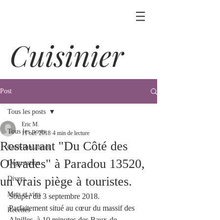
Cuisinier
Post
Tous les posts
Eric M.
Tous les posts
11 oct. 2018
4 min de lecture
Restaurant "Du Côté des
Café-Restaurant
Olivades" à Paradou 13520,
Dégustation
un vrais piège à touristes.
Divers
Mets et vins
Souper du 3 septembre 2018.
Parfaitement situé au cœur du massif des 
Recettes
Alpilles, à 10 minutes des Baux-de-