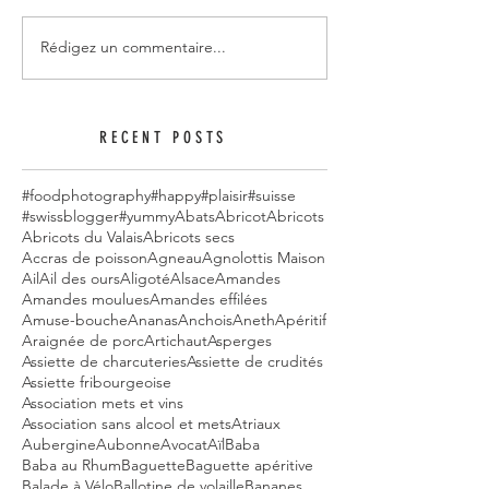
Rédigez un commentaire...
RECENT POSTS
#foodphotography
#happy
#plaisir
#suisse
#swissblogger
#yummy
Abats
Abricot
Abricots
Abricots du Valais
Abricots secs
Accras de poisson
Agneau
Agnolottis Maison
Ail
Ail des ours
Aligoté
Alsace
Amandes
Amandes moulues
Amandes effilées
Amuse-bouche
Ananas
Anchois
Aneth
Apéritif
Araignée de porc
Artichaut
Asperges
Assiette de charcuteries
Assiette de crudités
Assiette fribourgeoise
Association mets et vins
Association sans alcool et mets
Atriaux
Aubergine
Aubonne
Avocat
Aïl
Baba
Baba au Rhum
Baguette
Baguette apéritive
Balade à Vélo
Ballotine de volaille
Bananes