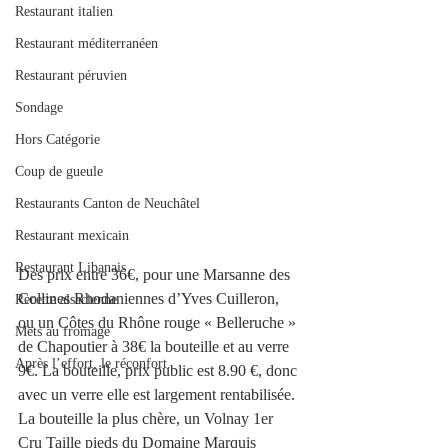
Restaurant italien
Restaurant méditerranéen
Restaurant péruvien
Sondage
Hors Catégorie
Coup de gueule
Restaurants Canton de Neuchâtel
Restaurant mexicain
Restaurant Libanais
Des prix entre 36€, pour une Marsanne des 
Collines Rhodaniennes d’Yves Cuilleron, 
Recette alsacienne
ou un Côtes du Rhône rouge « Belleruche » 
Mets au fromage
de Chapoutier à 38€ la bouteille et au verre 
Après l’effort, le réconfort.
9€. La bouteille, prix public est 8.90 €, donc 
avec un verre elle est largement rentabilisée. 
La bouteille la plus chère, un Volnay 1er 
Cru Taille pieds du Domaine Marquis 