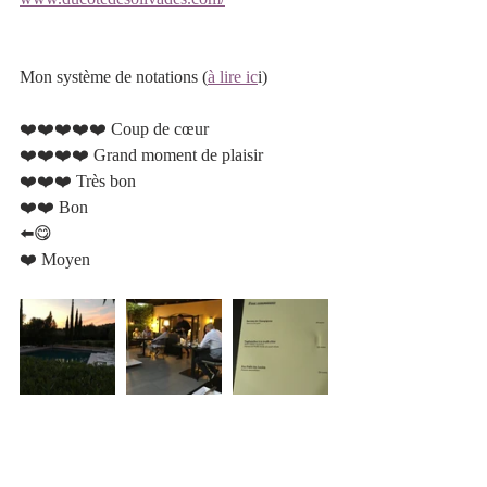
Mon système de notations (
à lire ic
i)
❤️❤️❤️❤️❤️ Coup de cœur 		
❤️❤️❤️❤️ Grand moment de plaisir 
❤️❤️❤️ Très bon 				
❤️❤️ Bon 						
⬅️😋
❤️ Moyen 