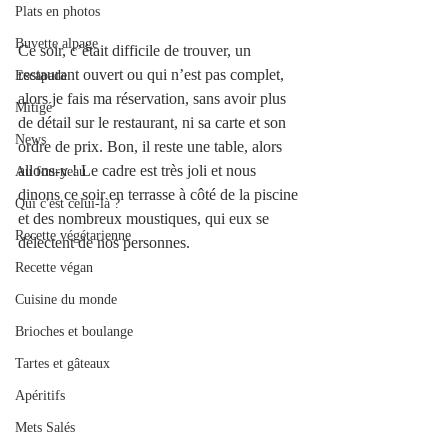
Plats en photos
Buvette alpage
Ce soir, c’était difficile de trouver, un 
restaurant ouvert ou qui n’est pas complet, 
Escapade
alors je fais ma réservation, sans avoir plus 
Mitigé
de détail sur le restaurant, ni sa carte et son 
News
ordre de prix. Bon, il reste une table, alors 
allons-y ! Le cadre est très joli et nous 
Au fourneau
dinons ce soir en terrasse à côté de la piscine 
Qui c'est celui-là ?
et des nombreux moustiques, qui eux se 
Recette végétarienne
délectent de nos personnes. 
Recette végan
Cuisine du monde
Brioches et boulange
Tartes et gâteaux
Apéritifs
Mets Salés