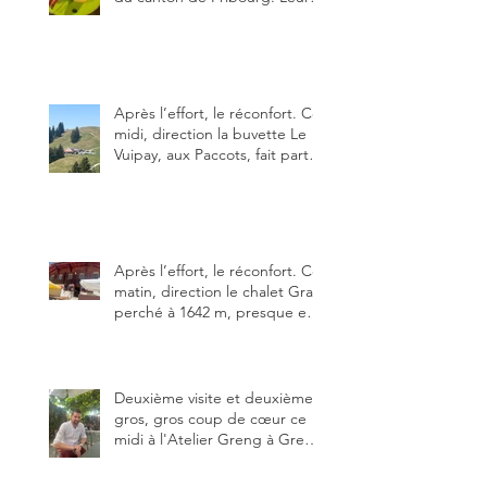
particularités : un très bon
rapport qualité-prix-plaisir.
Alors, ne tardez pas à aller les
visiter !
Après l’effort, le réconfort. Ce
midi, direction la buvette Le
Vuipay, aux Paccots, fait partie
des trois meilleures buvettes
que j’ai visitées du canton de
Fribourg. Pour ne pas dire la
meilleure.
Après l’effort, le réconfort. Ce
matin, direction le chalet Grat
perché à 1642 m, presque en
dessous des Gastlosen. C’est
ma deuxième visite au Chalet
Grat et toujours avec autant
de plaisir.
Deuxième visite et deuxième
gros, gros coup de cœur ce
midi à l'Atelier Greng à Greng
3280, un établissement repris
depuis début avril 2025 par un