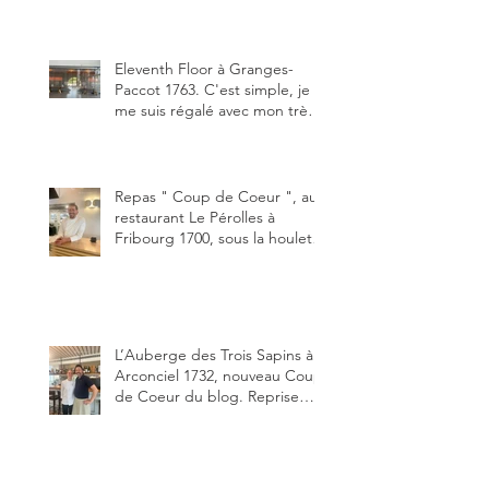
jeune couple, Valérie Bieri et
Michel Hojac.
Eleventh Floor à Granges-
Paccot 1763. C'est simple, je
me suis régalé avec mon très
bon smash burger
"Oklahoma" en forma triples.
Un burger que j'ai noté 8,5 sur
10.
Repas " Coup de Coeur ", au
restaurant Le Pérolles à
Fribourg 1700, sous la houlette
depuis début février de Julien
Ayer et Victor Moriez le
nouveau chef des lieux.
L’Auberge des Trois Sapins à
Arconciel 1732, nouveau Coup
de Coeur du blog. Reprise
depuis quelques jours (le 2
juin), par Sandra Hayoz et
Sébastien Haas, elle cartonne
déjà.