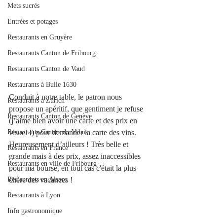
Mets sucrés
Entrées et potages
Restaurants en Gruyère
Restaurants Canton de Fribourg
Restaurants Canton de Vaud
Restaurants à Bulle 1630
Conduit à notre table, le patron nous 
Restaurants à Zürich
propose un apéritif, que gentiment je refuse 
Restaurants Canton de Genève
(j’aime bien avoir une carte et des prix en 
Restaurants Canton du Valais
visuel !) pour demander la carte des vins. 
Heureusement d’ailleurs ! Très belle et 
Restaurants en France
grande mais à des prix, assez inaccessibles 
Restaurants en ville de Fribourg
pour ma bourse, en tout cas c'était la plus 
Restaurants en Alsace
chère des vacances !
Restaurants à Lyon
Info gastronomique