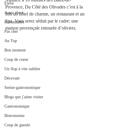
Elevé
Provence, Du Côté des Olivades c’est à la 
Assez élevé
fois un hôtel de charme, un restaurant et un 
Spa. Vous serez séduit par le cadre: une 
Raisonnable
maison provençale entourée d’oliviers. 
Pas cher
Au Top
Bon moment
Coup de coeur
Un flop à vite oublier
Décevant
Semie-gastronomique
Blogs que j'aime visiter
Gastronomique
Bistronomie
Coup de gueule