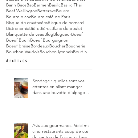
Banh Baos
Bao
Barmen
Basilic
Basilic Thai
Beef Wellington
Betterave
Beurre
Beurre blanc
Beurre café de Paris
Bisque de crustacées
Bisque de homard
Bistronomie
Bière
Bières
Blanc de poulet
Blanquette de veau
Blog
Blogueur
Boeuf
Boeuf Bouilli
Boeuf Bourguignon
Boeuf braisé
Bordeaux
Boucher
Boucherie
Bouchon Vaudois
Bouchon lyonnais
Boudin
Archives
Sondage : quelles sont vos
attentes en allant manger
dans une buvette d’alpage et,
pour vous, quelle est la
meilleure du canton de
Fribourg ?
Avis aux gourmands. Voici mes
cinq restaurants coup de cœur
du canton de Fribourg. Leurs