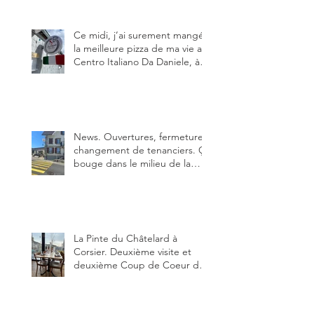
pas.
Ce midi, j’ai surement mangé
la meilleure pizza de ma vie au
Centro Italiano Da Daniele, à
Bulle. Elle était absolument
parfaite.
News. Ouvertures, fermeture,
changement de tenanciers. Ça
bouge dans le milieu de la
restauration dans le canton de
Fribourg. La prochaine
réouverture: l'Auberge des
Trois Sapin à Arconciel le 2
juin.
La Pinte du Châtelard à
Corsier. Deuxième visite et
deuxième Coup de Coeur du
blog, pour cette agréable
Pinte, son accueil rare, et sa
très bonne cuisine.