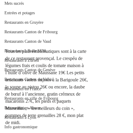
Mets sucrés
Entrées et potages
Restaurants en Gruyère
Restaurants Canton de Fribourg
Restaurants Canton de Vaud
Restaurants à Bulle 1630
Tous les plats emblématiques sont à la carte 
de ce restaurant provençal. Le crespéu de 
Restaurants à Zürich
légumes frais et coulis de tomate maison à 
Restaurants Canton de Genève
l’huile d’olive de Maussane 19€ Les petits 
Restaurants Canton du Valais
artichauts violets mijotés à la Barigoule 26€, 
la soupe au pistou 26€ ou encore, la daube 
Restaurants en France
de bœuf à l’ancienne, gratin crémeux de 
Restaurants en ville de Fribourg
macaronis 27€, les pieds et paquets 
Restaurants en Alsace
Marseillais, « les meilleurs du coin », 
pommes de terre grenailles 28 €, mon plat 
Restaurants à Lyon
de midi. 
Info gastronomique