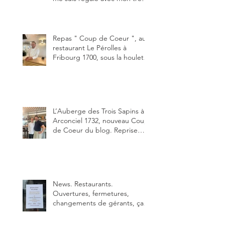
bon smash burger
"Oklahoma" en forma triples.
Un burger que j'ai noté 8,5 sur
10.
Repas " Coup de Coeur ", au
restaurant Le Pérolles à
Fribourg 1700, sous la houlette
depuis début février de Julien
Ayer et Victor Moriez le
nouveau chef des lieux.
L’Auberge des Trois Sapins à
Arconciel 1732, nouveau Coup
de Coeur du blog. Reprise
depuis quelques jours (le 2
juin), par Sandra Hayoz et
Sébastien Haas, elle cartonne
déjà.
News. Restaurants.
Ouvertures, fermetures,
changements de gérants, ça
bouge dans le canton et
notamment à Bulle (trois