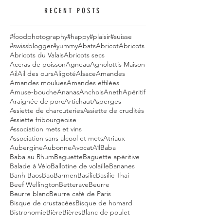
RECENT POSTS
#foodphotography
#happy
#plaisir
#suisse
#swissblogger
#yummy
Abats
Abricot
Abricots
Abricots du Valais
Abricots secs
Accras de poisson
Agneau
Agnolottis Maison
Ail
Ail des ours
Aligoté
Alsace
Amandes
Amandes moulues
Amandes effilées
Amuse-bouche
Ananas
Anchois
Aneth
Apéritif
Araignée de porc
Artichaut
Asperges
Assiette de charcuteries
Assiette de crudités
Assiette fribourgeoise
Association mets et vins
Association sans alcool et mets
Atriaux
Aubergine
Aubonne
Avocat
Aïl
Baba
Baba au Rhum
Baguette
Baguette apéritive
Balade à Vélo
Ballotine de volaille
Bananes
Banh Baos
Bao
Barmen
Basilic
Basilic Thai
Beef Wellington
Betterave
Beurre
Beurre blanc
Beurre café de Paris
Bisque de crustacées
Bisque de homard
Bistronomie
Bière
Bières
Blanc de poulet