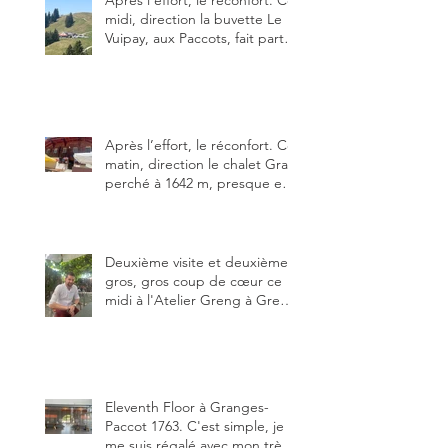
midi, direction la buvette Le
Vuipay, aux Paccots, fait partie
des trois meilleures buvettes
que j’ai visitées du canton de
Fribourg. Pour ne pas dire la
meilleure.
Après l’effort, le réconfort. Ce
matin, direction le chalet Grat
perché à 1642 m, presque en
dessous des Gastlosen. C’est
ma deuxième visite au Chalet
Grat et toujours avec autant
de plaisir.
Deuxième visite et deuxième
gros, gros coup de cœur ce
midi à l'Atelier Greng à Greng
3280, un établissement repris
depuis début avril 2025 par un
jeune couple, Valérie Bieri et
Michel Hojac.
Eleventh Floor à Granges-
Paccot 1763. C'est simple, je
me suis régalé avec mon très