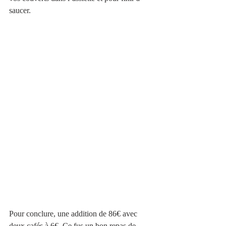
saucer.
Pour conclure, une addition de 86€ avec 
deux cafés à 6€. Ce fus un bon repas de 