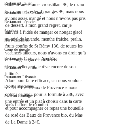
Restaurant italien
flottante au caramel croustillant 9€, le riz au 
lait, rhum et zestes d’oranges 9€, mais nous 
Restaurant méditerranéen
avions assez mangé et nous n’avons pas pris 
Restaurant péruvien
de dessert, à mon grand regret, car je 
Sondage
salivais à l’idée de manger ce nougat glacé 
au miel de lavande, menthe fraîche, pralin, 
Hors Catégorie
fruits confits de St Rémy 13€, de toutes les 
Coup de gueule
vacances ailleurs, nous n'avons eu droit qu’à 
Restaurants Canton de Neuchâtel
des nougats glacé industriels. 
Personnellement, je rêve encore de son 
Restaurant mexicain
intitulé. 
Restaurant Libanais
Alors pour faire efficace, car nous voulons 
Recette alsacienne
visiter « Les Beaux de Provence » nous 
optons ce midi, pour la formule à 28€, avec 
Mets au fromage
une entrée et un plat à choisir dans la carte 
Après l’effort, le réconfort.
et pour accompagner ce repas une bouteille 
de rosé des Baux de Provence bio, du Mas 
de La Dame à 24€. 