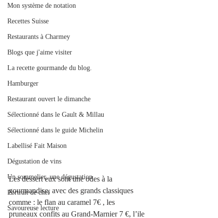
Mon système de notation
Recettes Suisse
Restaurants à Charmey
Blogs que j'aime visiter
La recette gourmande du blog.
Hamburger
Restaurant ouvert le dimanche
Sélectionné dans le Gault & Millau
Sélectionné dans le guide Michelin
Labellisé Fait Maison
Dégustation de vins
Un sommelier, une dégustation
Les dessert eux sont une odes à la 
gourmandise, avec des grands classiques 
Portrait de chef
comme : le flan au caramel 7€ , les 
Savoureuse lecture
pruneaux confits au Grand-Marnier 7 €, l’ile 