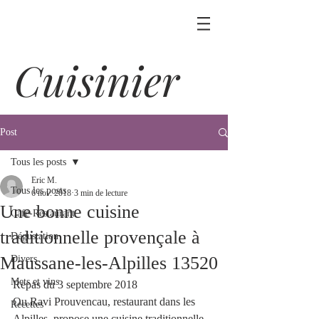
Cuisinier
Post
Tous les posts
Eric M.
Tous les posts
6 nov. 2018
3 min de lecture
Une bonne cuisine
Café-Restaurant
traditionnelle provençale à
Dégustation
Maussane-les-Alpilles 13520
Divers
Mets et vins
Repas du 3 septembre 2018
Ou Ravi Prouvencau, restaurant dans les 
Recettes
Alpilles, propose une cuisine traditionnelle 