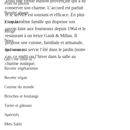
Voilà une vieille maison provençale qui a su 
Plats en photos
conserver son charme. L’accueil est parfait 
Buvette alpage
et le service est souriant et efficace. En plus 
c’est la même famille qui dispense son 
Escapade
savoir-faire aux fourneaux depuis 1964 et le 
Mitigé
restaurant à un treize Gault & Millau. Il 
News
propose une cuisine, familiale et artisanale, 
qui vous est servie l’été dans le jardin (notre 
Au fourneau
cas, ce midi) ou l’hiver dans la salle au 
Qui c'est celui-là ?
charme rustique.
Recette végétarienne
Recette végan
Cuisine du monde
Brioches et boulange
Tartes et gâteaux
Apéritifs
Mets Salés