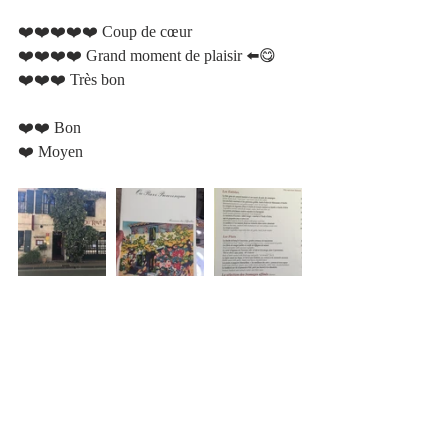
❤️❤️❤️❤️❤️ Coup de cœur 		
❤️❤️❤️❤️ Grand moment de plaisir ⬅️😋
❤️❤️❤️ Très bon 					
❤️❤️ Bon 						
❤️ Moyen  