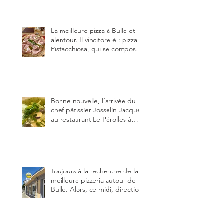
établissements), La Berra
(deux) et Charmey (un).
La meilleure pizza à Bulle et
alentour. Il vincitore è : pizza
Pistacchiosa, qui se compose
de fior di latte, de mortadelle,
crème de pistache et
stracciatella, dal Centro
Italiano, Da Danielle.
Bonne nouvelle, l’arrivée du
chef pâtissier Josselin Jacquet
au restaurant Le Pérolles à
Fribourg. Info Gault & Millau
Channel.
Toujours à la recherche de la
meilleure pizzeria autour de
Bulle. Alors, ce midi, direction
le restaurant le Tivoli, une
adresse qui m’a été conseillée
sur FB et que je ne connaissais