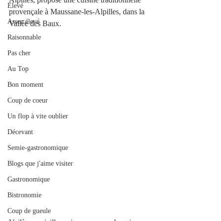
Elevé
provençale à Maussane-les-Alpilles, dans la 
Assez élevé
Vallée des Baux. 
Raisonnable
Pas cher
Au Top
Bon moment
Coup de coeur
Un flop à vite oublier
Décevant
Semie-gastronomique
Blogs que j'aime visiter
Gastronomique
Bistronomie
Coup de gueule