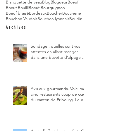
Blanquette de veau
Blog
Blogueur
Boeuf
Boeuf Bouilli
Boeuf Bourguignon
Boeuf braisé
Bordeaux
Boucher
Boucherie
Bouchon Vaudois
Bouchon lyonnais
Boudin
Archives
Sondage : quelles sont vos
attentes en allant manger
dans une buvette d’alpage et,
pour vous, quelle est la
meilleure du canton de
Fribourg ?
Avis aux gourmands. Voici mes
cinq restaurants coup de cœur
du canton de Fribourg. Leurs
particularités : un très bon
rapport qualité-prix-plaisir.
Alors, ne tardez pas à aller les
visiter !
Après l’effort, le réconfort. Ce