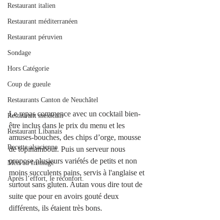
Restaurant italien
Restaurant méditerranéen
Restaurant péruvien
Sondage
Hors Catégorie
Coup de gueule
Restaurants Canton de Neuchâtel
Le repas commence avec un cocktail bien-
Restaurant mexicain
être inclus dans le prix du menu et les 
Restaurant Libanais
amuses-bouches, des chips d’orge, mousse 
Recette alsacienne
de topinambour. Puis un serveur nous 
propose plusieurs variétés de petits et non 
Mets au fromage
moins succulents pains, servis à l'anglaise et 
Après l’effort, le réconfort.
surtout sans gluten. Autan vous dire tout de 
suite que pour en avoirs gouté deux 
différents, ils étaient très bons. 