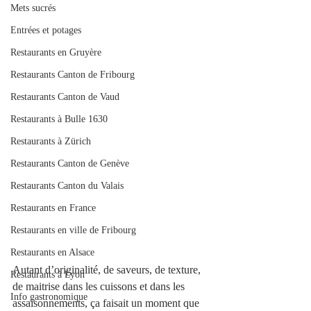
Mets sucrés
Entrées et potages
Restaurants en Gruyère
Restaurants Canton de Fribourg
Restaurants Canton de Vaud
Restaurants à Bulle 1630
Restaurants à Zürich
Restaurants Canton de Genève
Restaurants Canton du Valais
Restaurants en France
Restaurants en ville de Fribourg
Restaurants en Alsace
Autant d’originalité, de saveurs, de texture, 
Restaurants à Lyon
de maitrise dans les cuissons et dans les 
Info gastronomique
assaisonnements, ça faisait un moment que 