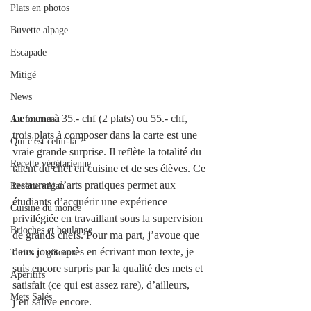
Plats en photos
Buvette alpage
Escapade
Mitigé
News
Le menu à 35.- chf (2 plats) ou 55.- chf, 
Au fourneau
trois plats à composer dans la carte est une 
Qui c'est celui-là ?
vraie grande surprise. Il reflète la totalité du 
Recette végétarienne
talent du chef en cuisine et de ses élèves. Ce 
restaurant d’arts pratiques permet aux 
Recette végan
étudiants d’acquérir une expérience 
Cuisine du monde
privilégiée en travaillant sous la supervision 
Brioches et boulange
de grands chefs. Pour ma part, j’avoue que 
deux jours après en écrivant mon texte, je 
Tartes et gâteaux
suis encore surpris par la qualité des mets et 
Apéritifs
satisfait (ce qui est assez rare), d’ailleurs, 
Mets Salés
j’en salive encore.