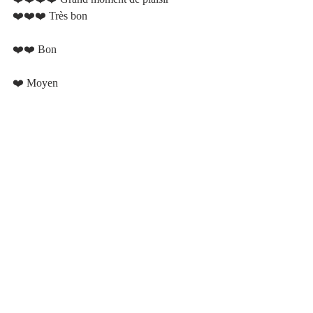
❤️❤️❤️ Très bon 					
❤️❤️ Bon 						
❤️ Moyen   