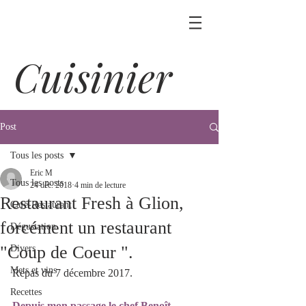
Cuisinier
Post
Tous les posts
Eric M
Tous les posts
24 déc. 2018
4 min de lecture
Restaurant Fresh à Glion,
Café-Restaurant
forcément un restaurant
Dégustation
"Coup de Coeur ".
Divers
Mets et vins
Repas du 7 décembre 2017.
Recettes
Depuis mon passage le chef Benoît 