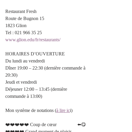
Restaurant Fresh
Route de Bugnon 15 
1823 Glion
Tel : 021 966 35 25
www.glion.edu/fr/restaurants/
HORAIRES D’OUVERTURE
Du lundi au vendredi
Dîner 19:00 – 22:30 (dernière commande à 
20:30)
Jeudi et vendredi 
Déjeuner 12:00 – 13:45 (dernière 
commande à 13:00)
Mon système de notations (
à lire ic
i)
❤️❤️❤️❤️❤️ Coup de cœur 		 ⬅️😋
❤️❤️❤️❤️ Grand moment de plaisir   