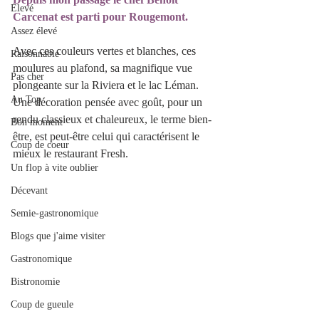
Elevé
Carcenat est parti pour Rougemont. 
Assez élevé
Avec ces couleurs vertes et blanches, ces 
Raisonnable
moulures au plafond, sa magnifique vue 
Pas cher
plongeante sur la Riviera et le lac Léman. 
Au Top
Une décoration pensée avec goût, pour un 
rendu classieux et chaleureux, le terme bien-
Bon moment
être, est peut-être celui qui caractérisent le 
Coup de coeur
mieux le restaurant Fresh.
Un flop à vite oublier
Décevant
Semie-gastronomique
Blogs que j'aime visiter
Gastronomique
Bistronomie
Coup de gueule