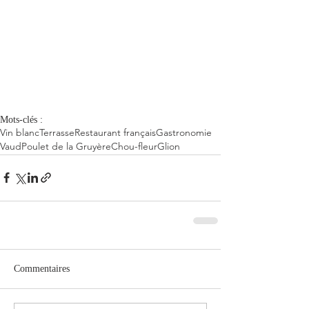
Mots-clés :
Vin blanc
Terrasse
Restaurant français
Gastronomie
Vaud
Poulet de la Gruyère
Chou-fleur
Glion
Commentaires