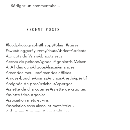
Rédigez un commentaire...
RECENT POSTS
#foodphotography
#happy
#plaisir
#suisse
#swissblogger
#yummy
Abats
Abricot
Abricots
Abricots du Valais
Abricots secs
Accras de poisson
Agneau
Agnolottis Maison
Ail
Ail des ours
Aligoté
Alsace
Amandes
Amandes moulues
Amandes effilées
Amuse-bouche
Ananas
Anchois
Aneth
Apéritif
Araignée de porc
Artichaut
Asperges
Assiette de charcuteries
Assiette de crudités
Assiette fribourgeoise
Association mets et vins
Association sans alcool et mets
Atriaux
Aubergine
Aubonne
Avocat
Aïl
Baba
Baba au Rhum
Baguette
Baguette apéritive
Balade à Vélo
Ballotine de volaille
Bananes
Banh Baos
Bao
Barmen
Basilic
Basilic Thai