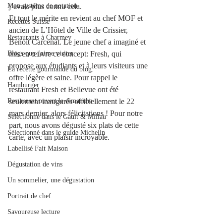
Mon système de notation
j’avais plus connu cela. 
Et tout le mérite en revient au chef MOF et 
Recettes Suisse
ancien de L’Hôtel de Ville de Crissier, 
Restaurants à Charmey
Benoît Carcenat. Le jeune chef a imaginé et 
Blogs que j'aime visiter
mis en œuvre ce concept: Fresh, qui 
propose aux étudiants et à leurs visiteurs une 
La recette gourmande du blog.
offre légère et saine. Pour rappel le 
Hamburger
restaurant Fresh et Bellevue ont été 
Restaurant ouvert le dimanche
seulement inaugurés officiellement le 22 
mars dernier, alors félicitations ! Pour notre 
Sélectionné dans le Gault & Millau
part, nous avons dégusté six plats de cette 
Sélectionné dans le guide Michelin
carte, avec un plaisir incroyable. 
Labellisé Fait Maison
Dégustation de vins
Un sommelier, une dégustation
Portrait de chef
Savoureuse lecture