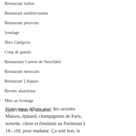
Restaurant italien
Restaurant méditerranéen
Restaurant péruvien
Sondage
Hors Catégorie
Coup de gueule
Restaurants Canton de Neuchâtel
Restaurant mexicain
Restaurant Libanais
Recette alsacienne
Mets au fromage
Notre repas débute avec des ravioles 
Après l’effort, le réconfort.
Maison, épinard, champignons de Paris, 
noisette, citron et émulsion au Parmesan à 
18.- chf, pour madame. Ça sent bon, la 