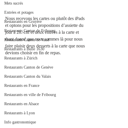
Mets sucrés
Entrées et potages
Nous recevons les cartes ou plutôt des iPads 
Restaurants en Gruyère
et optons pour les propositions d’assiette du 
Restaurants Canton de Fribourg
jour à 28.-chf et deux entrées à la carte et 
étant donné que nous sommes là pour nous 
Restaurants Canton de Vaud
faire plaisir deux desserts à la carte que nous 
Restaurants à Bulle 1630
devions choisir en fin de repas. 
Restaurants à Zürich
Restaurants Canton de Genève
Restaurants Canton du Valais
Restaurants en France
Restaurants en ville de Fribourg
Restaurants en Alsace
Restaurants à Lyon
Info gastronomique