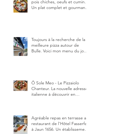
pois chiches, oeufs et cumin.
Un plat complet et gourmand,
qui peut être aussi bien
en manger au brunch, au
lunch ou au souper. Ma
recette en photos.
Toujours à la recherche de la
meilleure pizza autour de
Bulle. Voici mon menu du jour
au restaurant Trattoria 2.0, à La
Tour-de-Trême 1635.
Ô Sole Meo - Le Pizzaiolo
Chanteur. La nouvelle adresse
italienne à découvrir en
Gruyère, au Pâquier et profiter
des talents de chanteur du
pizzaiolo, et chanteur d'opéra
dans l'âme, en mangeant.
Agréable repas en terrasse au
restaurant de l'Hôtel Fasserfall
à Jaun 1656. Un établissement