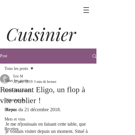
Cuisinier
Post
Tous les posts
Eric M
Tous les posts
22 janv. 2019
3 min de lecture
Restaurant Eligo, un flop à
Café-Restaurant
vite oublier !
Dégustation
Repas du 21 décembre 2018.
Divers
Mets et vins
Je me réjouissais en faisant cette table, que 
Recettes
je voulais visiter depuis un moment. Situé à 