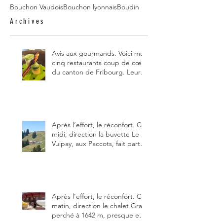
Bouchon Vaudois
Bouchon lyonnais
Boudin
Archives
Avis aux gourmands. Voici mes
cinq restaurants coup de cœur
du canton de Fribourg. Leurs
particularités : un très bon
rapport qualité-prix-plaisir.
Alors, ne tardez pas à aller les
visiter !
Après l’effort, le réconfort. Ce
midi, direction la buvette Le
Vuipay, aux Paccots, fait partie
des trois meilleures buvettes
que j’ai visitées du canton de
Fribourg. Pour ne pas dire la
meilleure.
Après l’effort, le réconfort. Ce
matin, direction le chalet Grat
perché à 1642 m, presque en