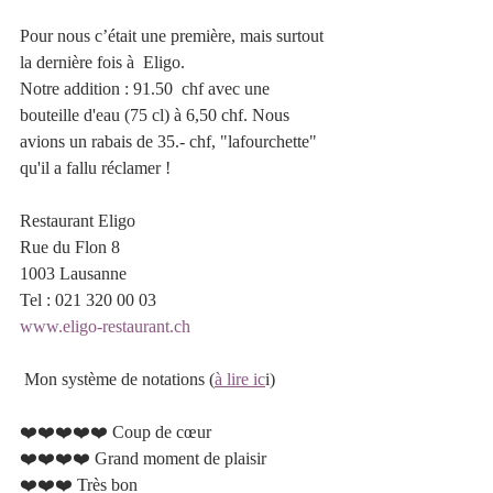
Pour nous c’était une première, mais surtout 
la dernière fois à  Eligo.
Notre addition : 91.50  chf avec une 
bouteille d'eau (75 cl) à 6,50 chf. Nous 
avions un rabais de 35.- chf, "lafourchette" 
qu'il a fallu réclamer !
Restaurant Eligo
Rue du Flon 8 
1003 Lausanne
Tel : 021 320 00 03
www.eligo-restaurant.ch
 Mon système de notations (
à lire ic
i)
❤️❤️❤️❤️❤️ Coup de cœur 		
❤️❤️❤️❤️ Grand moment de plaisir   
❤️❤️❤️ Très bon 					