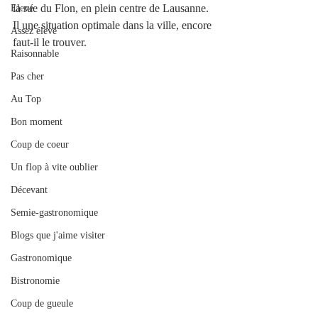
la rue du Flon, en plein centre de Lausanne. 
Elevé
Il une situation optimale dans la ville, encore 
Assez élevé
faut-il le trouver.  
Raisonnable
Pas cher
Au Top
Bon moment
Coup de coeur
Un flop à vite oublier
Décevant
Semie-gastronomique
Blogs que j'aime visiter
Gastronomique
Bistronomie
Coup de gueule