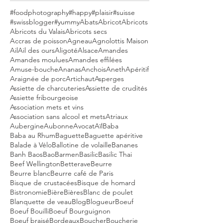
#foodphotography
#happy
#plaisir
#suisse
#swissblogger
#yummy
Abats
Abricot
Abricots
Abricots du Valais
Abricots secs
Accras de poisson
Agneau
Agnolottis Maison
Ail
Ail des ours
Aligoté
Alsace
Amandes
Amandes moulues
Amandes effilées
Amuse-bouche
Ananas
Anchois
Aneth
Apéritif
Araignée de porc
Artichaut
Asperges
Assiette de charcuteries
Assiette de crudités
Assiette fribourgeoise
Association mets et vins
Association sans alcool et mets
Atriaux
Aubergine
Aubonne
Avocat
Aïl
Baba
Baba au Rhum
Baguette
Baguette apéritive
Balade à Vélo
Ballotine de volaille
Bananes
Banh Baos
Bao
Barmen
Basilic
Basilic Thai
Beef Wellington
Betterave
Beurre
Beurre blanc
Beurre café de Paris
Bisque de crustacées
Bisque de homard
Bistronomie
Bière
Bières
Blanc de poulet
Blanquette de veau
Blog
Blogueur
Boeuf
Boeuf Bouilli
Boeuf Bourguignon
Boeuf braisé
Bordeaux
Boucher
Boucherie