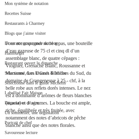
Mon système de notation
Recettes Suisse
Restaurants à Charmey
Blogs que j'aime visiter
Pour accompagner notre repas, une bouteille 
La recette gourmande du blog.
d’eau gazeuse de 75 cl et cinq dl d’un 
Hamburger
assemblage blanc, de quatre cépages : 
Restaurant ouvert le dimanche
Viognier, Grenache Blanc, Roussanne et 
Marsanne, Les Dames Blanches du Sud, du 
Sélectionné dans le Gault & Millau
domaine de Grangeneuve à 25.- chf, à la 
Sélectionné dans le guide Michelin
belle robe aux reflets dorés intenses. Le nez 
Labellisé Fait Maison
est à dominante d’arômes de fleurs blanches 
(acacia) et d’agrumes. La bouche est ample, 
Dégustation de vins
riche, équilibrée et très fruitée, avec 
Un sommelier, une dégustation
notamment des notes d’abricots de pêche 
Portrait de chef
blanche ainsi que des notes florales.
Savoureuse lecture