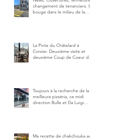
News. Ouvertures, fermeture,
changement de tenanciers. Ça
bouge dans le milieu de la
restauration dans le canton de
Fribourg. La prochaine
réouverture: l'Auberge des
Trois Sapin à Arconciel le 2
juin.
La Pinte du Châtelard à
Corsier. Deuxième visite et
deuxième Coup de Coeur du
blog, pour cette agréable
Pinte, son accueil rare, et sa
très bonne cuisine.
Toujours à la recherche de la
meilleure pizzéria, ce midi
direction Bulle et Da Luigi
Bella Napoli.
Ma recette de chakchouka aux