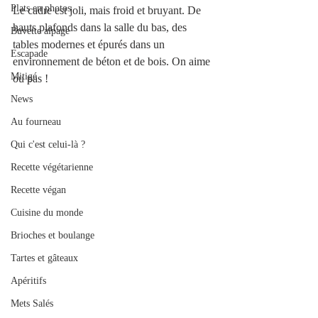
Plats en photos
Le cadre est joli, mais froid et bruyant. De 
hauts plafonds dans la salle du bas, des 
Buvette alpage
tables modernes et épurés dans un 
Escapade
environnement de béton et de bois. On aime 
Mitigé
ou pas !
News
Au fourneau
Qui c'est celui-là ?
Recette végétarienne
Recette végan
Cuisine du monde
Brioches et boulange
Tartes et gâteaux
Apéritifs
Mets Salés