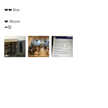
❤️❤️ Bon 						
❤️ Moyen   						 
⬅️😋