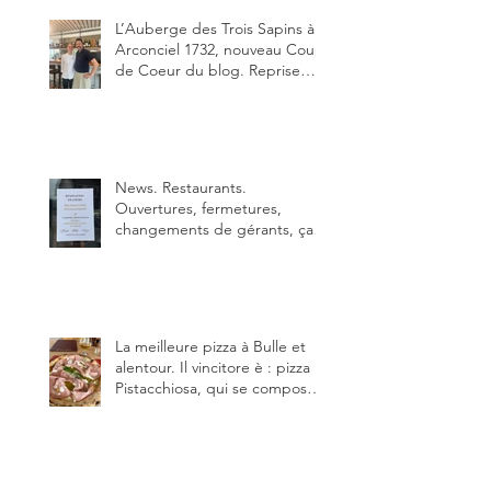
L’Auberge des Trois Sapins à
Arconciel 1732, nouveau Coup
de Coeur du blog. Reprise
depuis quelques jours (le 2
juin), par Sandra Hayoz et
Sébastien Haas, elle cartonne
déjà.
News. Restaurants.
Ouvertures, fermetures,
changements de gérants, ça
bouge dans le canton et
notamment à Bulle (trois
établissements), La Berra
(deux) et Charmey (un).
La meilleure pizza à Bulle et
alentour. Il vincitore è : pizza
Pistacchiosa, qui se compose
de fior di latte, de mortadelle,
crème de pistache et
stracciatella, dal Centro
Italiano, Da Danielle.