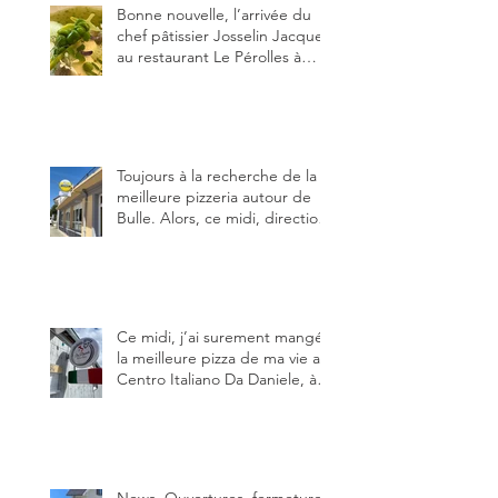
Bonne nouvelle, l’arrivée du
chef pâtissier Josselin Jacquet
au restaurant Le Pérolles à
Fribourg. Info Gault & Millau
Channel.
Toujours à la recherche de la
meilleure pizzeria autour de
Bulle. Alors, ce midi, direction
le restaurant le Tivoli, une
adresse qui m’a été conseillée
sur FB et que je ne connaissais
pas.
Ce midi, j’ai surement mangé
la meilleure pizza de ma vie au
Centro Italiano Da Daniele, à
Bulle. Elle était absolument
parfaite.