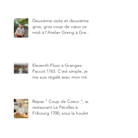
dessous des Gastlosen. C’est
ma deuxième visite au Chalet
Grat et toujours avec autant
de plaisir.
Deuxième visite et deuxième
gros, gros coup de cœur ce
midi à l'Atelier Greng à Greng
3280, un établissement repris
depuis début avril 2025 par un
jeune couple, Valérie Bieri et
Michel Hojac.
Eleventh Floor à Granges-
Paccot 1763. C'est simple, je
me suis régalé avec mon très
bon smash burger
"Oklahoma" en forma triples.
Un burger que j'ai noté 8,5 sur
10.
Repas " Coup de Coeur ", au
restaurant Le Pérolles à
Fribourg 1700, sous la houlette
depuis début février de Julien
Ayer et Victor Moriez le
nouveau chef des lieux.