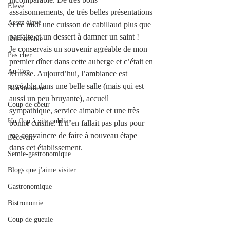
Elevé
assaisonnements, de très belles présentations 
Assez élevé
et ce midi une cuisson de cabillaud plus que 
parfaite et un dessert à damner un saint !  
Raisonnable
Je conservais un souvenir agréable de mon 
Pas cher
premier dîner dans cette auberge et c’était en 
Au Top
terrasse. Aujourd’hui, l’ambiance est 
agréable dans une belle salle (mais qui est 
Bon moment
aussi un peu bruyante), accueil 
Coup de coeur
sympathique, service aimable et une très 
Un flop à vite oublier
bonne cuisine. Il n’en fallait pas plus pour 
me convaincre de faire à nouveau étape 
Décevant
dans cet établissement.
Semie-gastronomique
Blogs que j'aime visiter
Gastronomique
Bistronomie
Coup de gueule