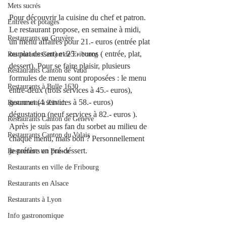
Mets sucrés
Pour découvrir la cuisine du chef et patron. 
Entrées et potages
Le restaurant propose, en semaine à midi, 
Restaurants en Gruyère
un menu affaires pour 21.- euros (entrée plat 
ou plat dessert) et 25.- euros ( entrée, plat, 
Restaurants Canton de Fribourg
dessert). Pour se faire plaisir, plusieurs 
Restaurants Canton de Vaud
formules de menu sont proposées : le menu 
Restaurants à Bulle 1630
entre-deux (trois services à 45.- euros), 
gourmet (4 services à 58.- euros) 
Restaurants à Zürich
dégustation (neuf services à 82.- euros ). 
Restaurants Canton de Genève
Après je suis pas fan du sorbet au milieu de 
Restaurants Canton du Valais
chaque menu, mais bon ? Personnellement 
je préfère un pré-déssert. 
Restaurants en France
Restaurants en ville de Fribourg
Restaurants en Alsace
Restaurants à Lyon
Info gastronomique