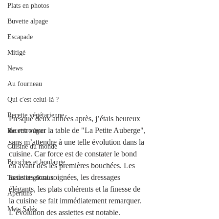
Plats en photos
Buvette alpage
Escapade
Mitigé
News
Au fourneau
Qui c'est celui-là ?
Recette végétarienne
Presque deux années après, j’étais heureux 
de retrouver la table de "La Petite Auberge", 
Recette végan
sans m’attendre à une telle évolution dans la 
Cuisine du monde
cuisine. Car force est de constater le bond 
Brioches et boulange
en avant dès les premières bouchées. Les 
assiettes sont soignées, les dressages 
Tartes et gâteaux
élégants, les plats cohérents et la finesse de 
Apéritifs
la cuisine se fait immédiatement remarquer. 
Mets Salés
L’évolution des assiettes est notable.