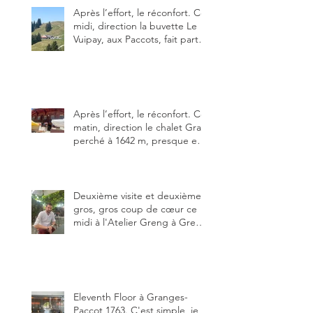
Après l’effort, le réconfort. Ce
midi, direction la buvette Le
Vuipay, aux Paccots, fait partie
des trois meilleures buvettes
que j’ai visitées du canton de
Fribourg. Pour ne pas dire la
meilleure.
Après l’effort, le réconfort. Ce
matin, direction le chalet Grat
perché à 1642 m, presque en
dessous des Gastlosen. C’est
ma deuxième visite au Chalet
Grat et toujours avec autant
de plaisir.
Deuxième visite et deuxième
gros, gros coup de cœur ce
midi à l'Atelier Greng à Greng
3280, un établissement repris
depuis début avril 2025 par un
jeune couple, Valérie Bieri et
Michel Hojac.
Eleventh Floor à Granges-
Paccot 1763. C'est simple, je