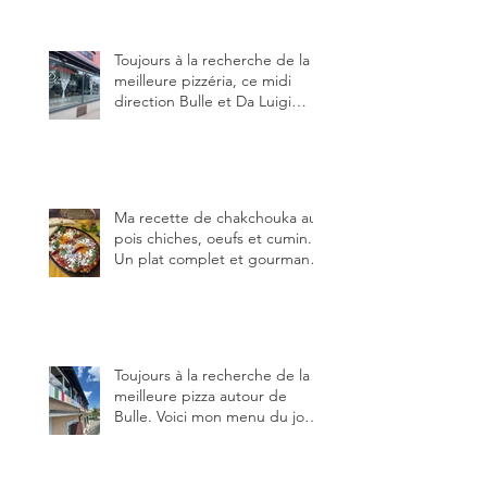
très bonne cuisine.
Toujours à la recherche de la
meilleure pizzéria, ce midi
direction Bulle et Da Luigi
Bella Napoli.
Ma recette de chakchouka aux
pois chiches, oeufs et cumin.
Un plat complet et gourmand,
qui peut être aussi bien
en manger au brunch, au
lunch ou au souper. Ma
recette en photos.
Toujours à la recherche de la
meilleure pizza autour de
Bulle. Voici mon menu du jour
au restaurant Trattoria 2.0, à La
Tour-de-Trême 1635.