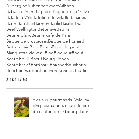
Aubergine
Aubonne
Avocat
Aïl
Baba
Baba au Rhum
Baguette
Baguette apéritive
Balade à Vélo
Ballotine de volaille
Bananes
Banh Baos
Bao
Barmen
Basilic
Basilic Thai
Beef Wellington
Betterave
Beurre
Beurre blanc
Beurre café de Paris
Bisque de crustacées
Bisque de homard
Bistronomie
Bière
Bières
Blanc de poulet
Blanquette de veau
Blog
Blogueur
Boeuf
Boeuf Bouilli
Boeuf Bourguignon
Boeuf braisé
Bordeaux
Boucher
Boucherie
Bouchon Vaudois
Bouchon lyonnais
Boudin
Archives
Avis aux gourmands. Voici mes
cinq restaurants coup de cœur
du canton de Fribourg. Leurs
particularités : un très bon
rapport qualité-prix-plaisir.
Alors, ne tardez pas à aller les
visiter !