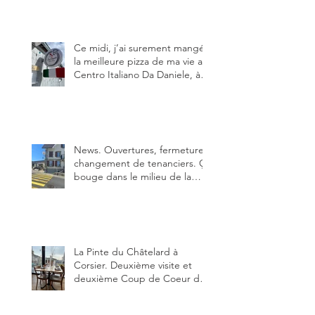
sur FB et que je ne connaissais
pas.
Ce midi, j’ai surement mangé
la meilleure pizza de ma vie au
Centro Italiano Da Daniele, à
Bulle. Elle était absolument
parfaite.
News. Ouvertures, fermeture,
changement de tenanciers. Ça
bouge dans le milieu de la
restauration dans le canton de
Fribourg. La prochaine
réouverture: l'Auberge des
Trois Sapin à Arconciel le 2
juin.
La Pinte du Châtelard à
Corsier. Deuxième visite et
deuxième Coup de Coeur du
blog, pour cette agréable
Pinte, son accueil rare, et sa