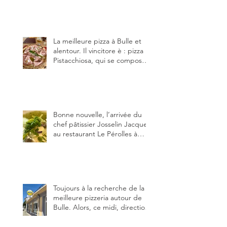
notamment à Bulle (trois
établissements), La Berra
(deux) et Charmey (un).
La meilleure pizza à Bulle et
alentour. Il vincitore è : pizza
Pistacchiosa, qui se compose
de fior di latte, de mortadelle,
crème de pistache et
stracciatella, dal Centro
Italiano, Da Danielle.
Bonne nouvelle, l’arrivée du
chef pâtissier Josselin Jacquet
au restaurant Le Pérolles à
Fribourg. Info Gault & Millau
Channel.
Toujours à la recherche de la
meilleure pizzeria autour de
Bulle. Alors, ce midi, direction
le restaurant le Tivoli, une
adresse qui m’a été conseillée