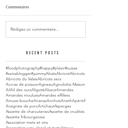
Commentaires
Rédigez un commentaire...
RECENT POSTS
#foodphotography
#happy
#plaisir
#suisse
#swissblogger
#yummy
Abats
Abricot
Abricots
Abricots du Valais
Abricots secs
Accras de poisson
Agneau
Agnolottis Maison
Ail
Ail des ours
Aligoté
Alsace
Amandes
Amandes moulues
Amandes effilées
Amuse-bouche
Ananas
Anchois
Aneth
Apéritif
Araignée de porc
Artichaut
Asperges
Assiette de charcuteries
Assiette de crudités
Assiette fribourgeoise
Association mets et vins
Association sans alcool et mets
Atriaux