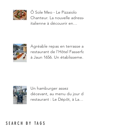
Ô Sole Meo - Le Pizzaiolo
Chanteur. La nouvelle adresse
italienne à découvrir en
Gruyère, au Pâquier et profiter
des talents de chanteur du
pizzaiolo, et chanteur d'opéra
dans l'âme, en mangeant.
Agréable repas en terrasse au
restaurant de l'Hôtel Fasserfall
à Jaun 1656. Un établissement
qui vient de changer de
gérant et de chef, ce début
d'année.
Un hamburger assez
décevant, au menu du jour du
restaurant : Le Dépôt, à La
Roche 1634.
SEARCH BY TAGS