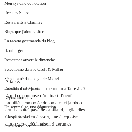
Mon système de notation
Recettes Suisse
Restaurants à Charmey
Blogs que j'aime visiter
La recette gourmande du blog.
Hamburger
Restaurant ouvert le dimanche
Sélectionné dans le Gault & Millau
Sélectionné dans le guide Michelin
À table.
Labellisé Fait Maison
Nos choix ce porte sur le menu affaire à 25 
€, qui ce compose d’un toast d’oeufs 
Dégustation de vins
brouillés, compotée de tomates et jambon 
Un sommelier, une dégustation
cru. La suite, pavé de cabillaud, tagliatelles 
Portrait de chef
d’asperges et en dessert, une dacquoise 
citron vert et déclinaison d’agrumes.
Savoureuse lecture