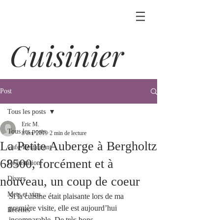
Cuisinier
Post
Tous les posts
Eric M.
Tous les posts
8 avr. 2019
2 min de lecture
La Petite Auberge à Bergholtz
Café-Restaurant
68500, forcément et à
Dégustation
nouveau, un coup de coeur
Divers
Mets et vins
Si la cuisine était plaisante lors de ma 
première visite, elle est aujourd’hui 
Recettes
incomparable. De très bons 