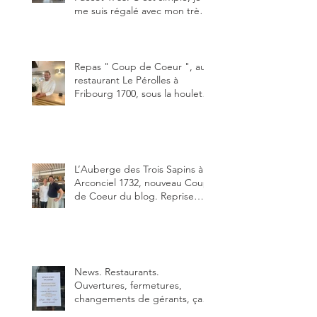
me suis régalé avec mon très
bon smash burger
"Oklahoma" en forma triples.
Un burger que j'ai noté 8,5 sur
10.
Repas " Coup de Coeur ", au
restaurant Le Pérolles à
Fribourg 1700, sous la houlette
depuis début février de Julien
Ayer et Victor Moriez le
nouveau chef des lieux.
L’Auberge des Trois Sapins à
Arconciel 1732, nouveau Coup
de Coeur du blog. Reprise
depuis quelques jours (le 2
juin), par Sandra Hayoz et
Sébastien Haas, elle cartonne
déjà.
News. Restaurants.
Ouvertures, fermetures,
changements de gérants, ça
bouge dans le canton et