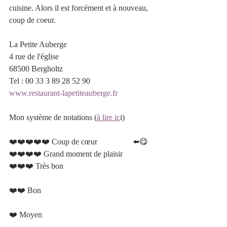
cuisine. Alors il est forcément et à nouveau, 
coup de coeur.
La Petite Auberge 
4 rue de l'église 
68500 Bergholtz
Tel : 00 33 3 89 28 52 90
www.restaurant-lapetiteauberge.fr
Mon système de notations (
à lire ic
i)
❤️❤️❤️❤️❤️ Coup de cœur 		 ⬅️😋	
❤️❤️❤️❤️ Grand moment de plaisir  
❤️❤️❤️ Très bon 				 	
❤️❤️ Bon 						
❤️ Moyen   						 