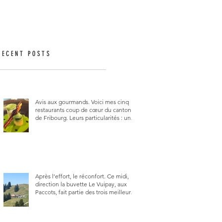
RECENT POSTS
Avis aux gourmands. Voici mes cinq
restaurants coup de cœur du canton
de Fribourg. Leurs particularités : un
très bon rapport qualité-prix-plaisir.
Alors, ne tardez pas à aller les visiter !
Après l’effort, le réconfort. Ce midi,
direction la buvette Le Vuipay, aux
Paccots, fait partie des trois meilleures
buvettes que j’ai visitées du canton de
Fribourg. Pour ne pas dire la
meilleure.