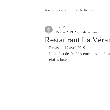
Tous les posts
Café-Restaurant
Eric M.
Elevé
Assez élevé
Raison
15 mai 2019
2 min de lecture
Restaurant La Véra
Repas du 12 avril 2019 .
Coup de coeur
Un flop à vite 
Le cachet de l’établissement est indénia
étoiles luxe. 
Blogs que j'aime visiter
Gastr
Plats en photos
Buvette alpa
Qui c'est celui-là ?
Recette vé