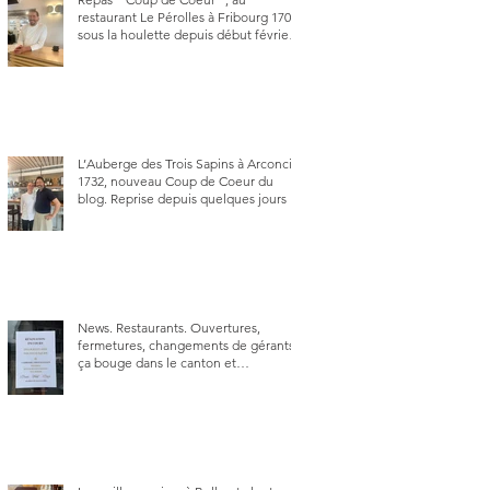
restaurant Le Pérolles à Fribourg 1700,
sous la houlette depuis début février
de Julien Ayer et Victor Moriez le
nouveau chef des lieux.
L’Auberge des Trois Sapins à Arconciel
1732, nouveau Coup de Coeur du
blog. Reprise depuis quelques jours (le
2 juin), par Sandra Hayoz et Sébastien
Haas, elle cartonne déjà.
News. Restaurants. Ouvertures,
fermetures, changements de gérants,
ça bouge dans le canton et
notamment à Bulle (trois
établissements), La Berra (deux) et
Charmey (un).