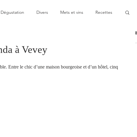
Dégustation
Divers
Mets et vins
Recettes
nable
Pas cher
Au Top
Bon moment
nda à Vevey
oublier
Décevant
Semie-gastronomique
ble. Entre le chic d’une maison bourgeoise et d’un hôtel, cinq 
onomique
Bistronomie
Coup de gueule
ge
Escapade
Mitigé
News
Au fourneau
gétarienne
Recette végan
Cuisine du monde