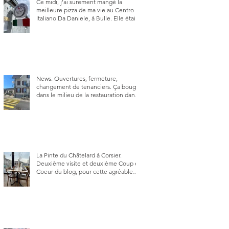
Ce midi, j’ai surement mangé la
meilleure pizza de ma vie au Centro
Italiano Da Daniele, à Bulle. Elle était
absolument parfaite.
News. Ouvertures, fermeture,
changement de tenanciers. Ça bouge
dans le milieu de la restauration dans
le canton de Fribourg. La prochaine
réouverture: l'Auberge des Trois Sapin
à Arconciel le 2 juin.
La Pinte du Châtelard à Corsier.
Deuxième visite et deuxième Coup de
Coeur du blog, pour cette agréable
Pinte, son accueil rare, et sa très
bonne cuisine.