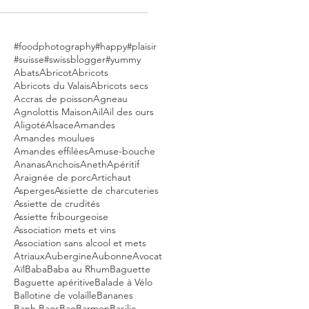
#foodphotography
#happy
#plaisir
#suisse
#swissblogger
#yummy
Abats
Abricot
Abricots
Abricots du Valais
Abricots secs
Accras de poisson
Agneau
Agnolottis Maison
Ail
Ail des ours
Aligoté
Alsace
Amandes
Amandes moulues
Amandes effilées
Amuse-bouche
Ananas
Anchois
Aneth
Apéritif
Araignée de porc
Artichaut
Asperges
Assiette de charcuteries
Assiette de crudités
Assiette fribourgeoise
Association mets et vins
Association sans alcool et mets
Atriaux
Aubergine
Aubonne
Avocat
Aïl
Baba
Baba au Rhum
Baguette
Baguette apéritive
Balade à Vélo
Ballotine de volaille
Bananes
Banh Baos
Bao
Barmen
Basilic