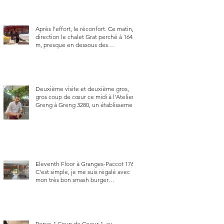
Après l’effort, le réconfort. Ce matin,
direction le chalet Grat perché à 1642
m, presque en dessous des
Gastlosen. C’est ma deuxième visite
au Chalet Grat et toujours avec autant
de plaisir.
Deuxième visite et deuxième gros,
gros coup de cœur ce midi à l'Atelier
Greng à Greng 3280, un établissement
repris depuis début avril 2025 par un
jeune couple, Valérie Bieri et Michel
Hojac.
Eleventh Floor à Granges-Paccot 1763.
C'est simple, je me suis régalé avec
mon très bon smash burger
"Oklahoma" en forma triples. Un
burger que j'ai noté 8,5 sur 10.
Repas " Coup de Coeur ", au