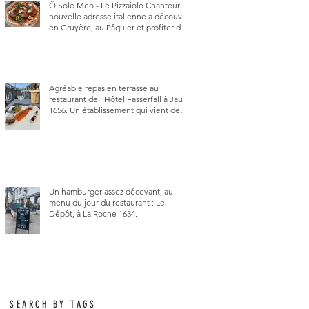
Ô Sole Meo - Le Pizzaiolo Chanteur. La
nouvelle adresse italienne à découvrir
en Gruyère, au Pâquier et profiter des
talents de chanteur du pizzaiolo, et
chanteur d'opéra dans l'âme, en
mangeant.
Agréable repas en terrasse au
restaurant de l'Hôtel Fasserfall à Jaun
1656. Un établissement qui vient de
changer de gérant et de chef, ce
début d'année.
Un hamburger assez décevant, au
menu du jour du restaurant : Le
Dépôt, à La Roche 1634.
SEARCH BY TAGS