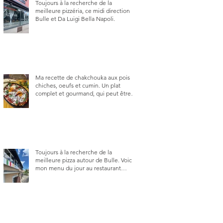
Toujours à la recherche de la
meilleure pizzéria, ce midi direction
Bulle et Da Luigi Bella Napoli.
Ma recette de chakchouka aux pois
chiches, oeufs et cumin. Un plat
complet et gourmand, qui peut être
aussi bien en manger au brunch, au
lunch ou au souper. Ma recette en
photos.
Toujours à la recherche de la
meilleure pizza autour de Bulle. Voici
mon menu du jour au restaurant
Trattoria 2.0, à La Tour-de-Trême 1635.