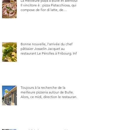
La meilleure pizza à Bulle et alentour.
Il vincitore è : pizza Pistacchiosa, qui se
compose de fior di latte, de
mortadelle, crème de pistache et
stracciatella, dal Centro Italiano, Da
Danielle.
Bonne nouvelle, l’arrivée du chef
pâtissier Josselin Jacquet au
restaurant Le Pérolles à Fribourg. Info
Gault & Millau Channel.
Toujours à la recherche de la
meilleure pizzeria autour de Bulle.
Alors, ce midi, direction le restaurant
le Tivoli, une adresse qui m’a été
conseillée sur FB et que je ne
connaissais pas.