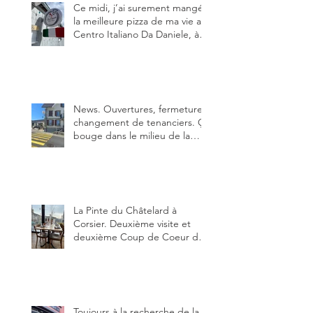
Ce midi, j’ai surement mangé
la meilleure pizza de ma vie au
Centro Italiano Da Daniele, à
Bulle. Elle était absolument
parfaite.
News. Ouvertures, fermeture,
changement de tenanciers. Ça
bouge dans le milieu de la
restauration dans le canton de
Fribourg. La prochaine
réouverture: l'Auberge des
Trois Sapin à Arconciel le 2
juin.
La Pinte du Châtelard à
Corsier. Deuxième visite et
deuxième Coup de Coeur du
blog, pour cette agréable
Pinte, son accueil rare, et sa
très bonne cuisine.
Toujours à la recherche de la