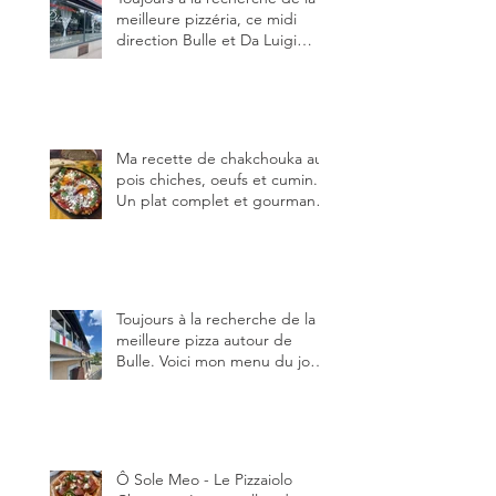
meilleure pizzéria, ce midi
direction Bulle et Da Luigi
Bella Napoli.
Ma recette de chakchouka aux
pois chiches, oeufs et cumin.
Un plat complet et gourmand,
qui peut être aussi bien
en manger au brunch, au
lunch ou au souper. Ma
recette en photos.
Toujours à la recherche de la
meilleure pizza autour de
Bulle. Voici mon menu du jour
au restaurant Trattoria 2.0, à La
Tour-de-Trême 1635.
Ô Sole Meo - Le Pizzaiolo