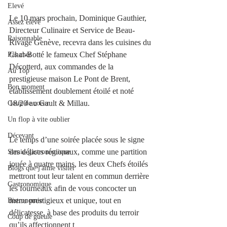
Elevé
Le 10 mars prochain, Dominique Gauthier, 
Assez élevé
Directeur Culinaire et Service de Beau-
Raisonnable
Rivage Genève, recevra dans les cuisines du 
Chat-Botté le fameux Chef Stéphane 
Pas cher
Décotterd, aux commandes de la 
Au Top
prestigieuse maison Le Pont de Brent, 
Bon moment
établissement doublement étoilé et noté 
18/20 au Gault & Millau. 
Coup de coeur
Un flop à vite oublier
Décevant
Le temps d’une soirée placée sous le signe 
des délices régionaux, comme une partition 
Semie-gastronomique
jouée à quatre mains, les deux Chefs étoilés 
Blogs que j'aime visiter
mettront tout leur talent en commun derrière 
Gastronomique
les fourneaux afin de vous concocter un 
menu prestigieux et unique, tout en 
Bistronomie
délicatesse, à base des produits du terroir 
Coup de gueule
qu’ils affectionnent t