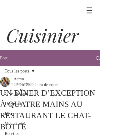
Cuisinier
Post
Tous les posts
Admin
Tous les posts
20 févr. 2020
2 min de lecture
UN DÎNER D’EXCEPTION
Café-Restaurant
À QUATRE MAINS AU
Dégustation
RESTAURANT LE CHAT-
Divers
Mets et vins
BOTTÉ
Recettes