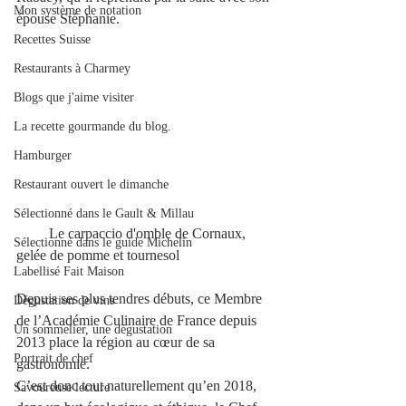
Mon système de notation
épouse Stéphanie.
Recettes Suisse
Restaurants à Charmey
Blogs que j'aime visiter
La recette gourmande du blog.
Hamburger
Restaurant ouvert le dimanche
Sélectionné dans le Gault & Millau
         Le carpaccio d'omble de Cornaux, 
Sélectionné dans le guide Michelin
gelée de pomme et tournesol
Labellisé Fait Maison
Depuis ses plus tendres débuts, ce Membre 
Dégustation de vins
de l’Académie Culinaire de France depuis 
Un sommelier, une dégustation
2013 place la région au cœur de sa 
Portrait de chef
gastronomie. 
C’est donc tout naturellement qu’en 2018, 
Savoureuse lecture