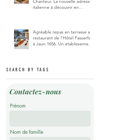
Chanteur. La nouvelle adresse
italienne à découvrir en
Gruyère, au Pâquier et profiter
des talents de chanteur du
pizzaiolo, et chanteur d'opéra
dans l'âme, en mangeant.
Agréable repas en terrasse au
restaurant de l'Hôtel Fasserfall
à Jaun 1656. Un établissement
qui vient de changer de
gérant et de chef, ce début
d'année.
SEARCH BY TAGS
Contactez-nous
Prénom
Nom de famille