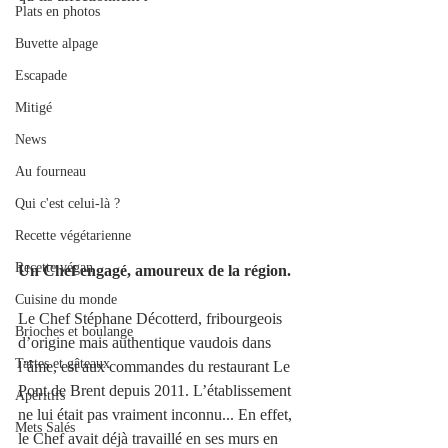
Plats en photos
Buvette alpage
Escapade
Mitigé
News
Au fourneau
Qui c'est celui-là ?
Recette végétarienne
Recette végan
Un Chef engagé, amoureux de la région.
Cuisine du monde
Le Chef Stéphane Décotterd, fribourgeois 
Brioches et boulange
d’origine mais authentique vaudois dans 
Tartes et gâteaux
l’âme, est aux commandes du restaurant Le 
Pont de Brent depuis 2011. L’établissement 
Apéritifs
ne lui était pas vraiment inconnu... En effet, 
Mets Salés
le Chef avait déjà travaillé en ses murs en 