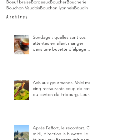
Boeuf braisé
Bordeaux
Boucher
Boucherie
Bouchon Vaudois
Bouchon lyonnais
Boudin
Archives
Sondage : quelles sont vos
attentes en allant manger
dans une buvette d’alpage et,
pour vous, quelle est la
meilleure du canton de
Fribourg ?
Avis aux gourmands. Voici mes
cinq restaurants coup de cœur
du canton de Fribourg. Leurs
particularités : un très bon
rapport qualité-prix-plaisir.
Alors, ne tardez pas à aller les
visiter !
Après l’effort, le réconfort. Ce
midi, direction la buvette Le
Vuipay, aux Paccots, fait partie