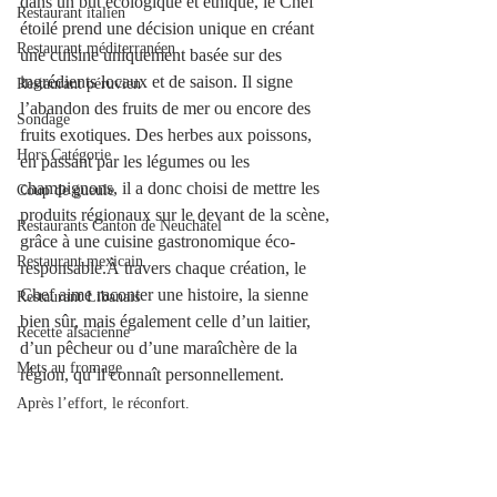
dans un but écologique et éthique, le Chef 
Restaurant italien
étoilé prend une décision unique en créant 
Restaurant méditerranéen
une cuisine uniquement basée sur des 
ingrédients locaux et de saison. Il signe 
Restaurant péruvien
l’abandon des fruits de mer ou encore des 
Sondage
fruits exotiques. Des herbes aux poissons, 
Hors Catégorie
en passant par les légumes ou les 
champignons, il a donc choisi de mettre les 
Coup de gueule
produits régionaux sur le devant de la scène, 
Restaurants Canton de Neuchâtel
grâce à une cuisine gastronomique éco-
Restaurant mexicain
responsable.À travers chaque création, le 
Chef aime raconter une histoire, la sienne 
Restaurant Libanais
bien sûr, mais également celle d’un laitier, 
Recette alsacienne
d’un pêcheur ou d’une maraîchère de la 
Mets au fromage
région, qu’il connaît personnellement.
Après l’effort, le réconfort.