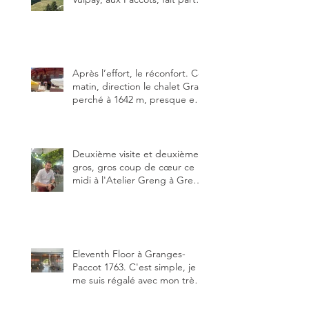
des trois meilleures buvettes
que j’ai visitées du canton de
Fribourg. Pour ne pas dire la
meilleure.
Après l’effort, le réconfort. Ce
matin, direction le chalet Grat
perché à 1642 m, presque en
dessous des Gastlosen. C’est
ma deuxième visite au Chalet
Grat et toujours avec autant
de plaisir.
Deuxième visite et deuxième
gros, gros coup de cœur ce
midi à l'Atelier Greng à Greng
3280, un établissement repris
depuis début avril 2025 par un
jeune couple, Valérie Bieri et
Michel Hojac.
Eleventh Floor à Granges-
Paccot 1763. C'est simple, je
me suis régalé avec mon très
bon smash burger
"Oklahoma" en forma triples.