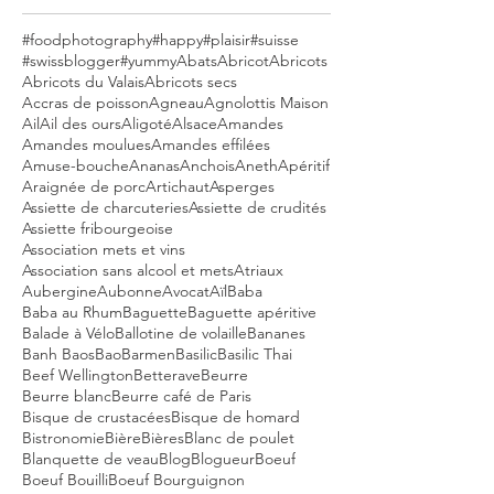
#foodphotography
#happy
#plaisir
#suisse
#swissblogger
#yummy
Abats
Abricot
Abricots
Abricots du Valais
Abricots secs
Accras de poisson
Agneau
Agnolottis Maison
Ail
Ail des ours
Aligoté
Alsace
Amandes
Amandes moulues
Amandes effilées
Amuse-bouche
Ananas
Anchois
Aneth
Apéritif
Araignée de porc
Artichaut
Asperges
Assiette de charcuteries
Assiette de crudités
Assiette fribourgeoise
Association mets et vins
Association sans alcool et mets
Atriaux
Aubergine
Aubonne
Avocat
Aïl
Baba
Baba au Rhum
Baguette
Baguette apéritive
Balade à Vélo
Ballotine de volaille
Bananes
Banh Baos
Bao
Barmen
Basilic
Basilic Thai
Beef Wellington
Betterave
Beurre
Beurre blanc
Beurre café de Paris
Bisque de crustacées
Bisque de homard
Bistronomie
Bière
Bières
Blanc de poulet
Blanquette de veau
Blog
Blogueur
Boeuf
Boeuf Bouilli
Boeuf Bourguignon