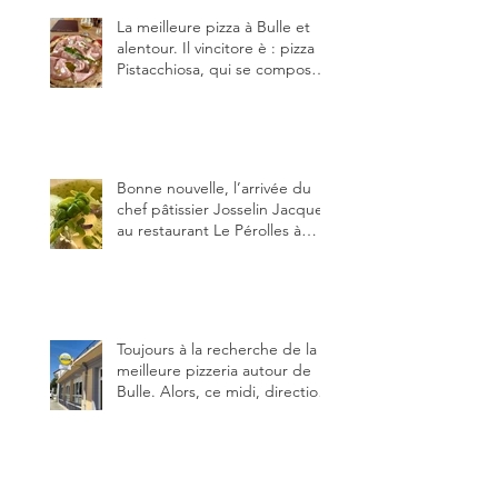
La meilleure pizza à Bulle et
alentour. Il vincitore è : pizza
Pistacchiosa, qui se compose
de fior di latte, de mortadelle,
crème de pistache et
stracciatella, dal Centro
Italiano, Da Danielle.
Bonne nouvelle, l’arrivée du
chef pâtissier Josselin Jacquet
au restaurant Le Pérolles à
Fribourg. Info Gault & Millau
Channel.
Toujours à la recherche de la
meilleure pizzeria autour de
Bulle. Alors, ce midi, direction
le restaurant le Tivoli, une
adresse qui m’a été conseillée
sur FB et que je ne connaissais
pas.