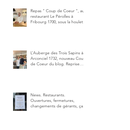
Un burger que j'ai noté 8,5 sur
10.
Repas " Coup de Coeur ", au
restaurant Le Pérolles à
Fribourg 1700, sous la houlette
depuis début février de Julien
Ayer et Victor Moriez le
nouveau chef des lieux.
L’Auberge des Trois Sapins à
Arconciel 1732, nouveau Coup
de Coeur du blog. Reprise
depuis quelques jours (le 2
juin), par Sandra Hayoz et
Sébastien Haas, elle cartonne
déjà.
News. Restaurants.
Ouvertures, fermetures,
changements de gérants, ça
bouge dans le canton et
notamment à Bulle (trois
établissements), La Berra
(deux) et Charmey (un).