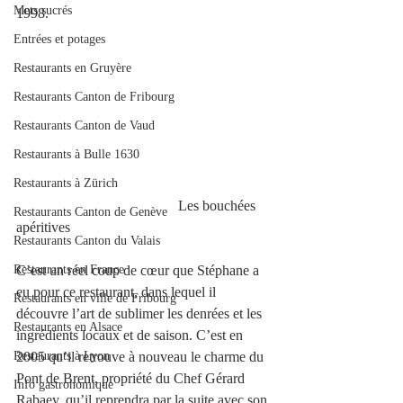
Mets sucrés
1998. 
Entrées et potages
Restaurants en Gruyère
Restaurants Canton de Fribourg
Restaurants Canton de Vaud
Restaurants à Bulle 1630
Restaurants à Zürich
                                             Les bouchées 
Restaurants Canton de Genève
apéritives
Restaurants Canton du Valais
C’est un réel coup de cœur que Stéphane a 
Restaurants en France
eu pour ce restaurant, dans lequel il 
Restaurants en ville de Fribourg
découvre l’art de sublimer les denrées et les 
Restaurants en Alsace
ingrédients locaux et de saison. C’est en 
2005 qu’il retrouve à nouveau le charme du 
Restaurants à Lyon
Pont de Brent, propriété du Chef Gérard 
Info gastronomique
Rabaey, qu’il reprendra par la suite avec son 