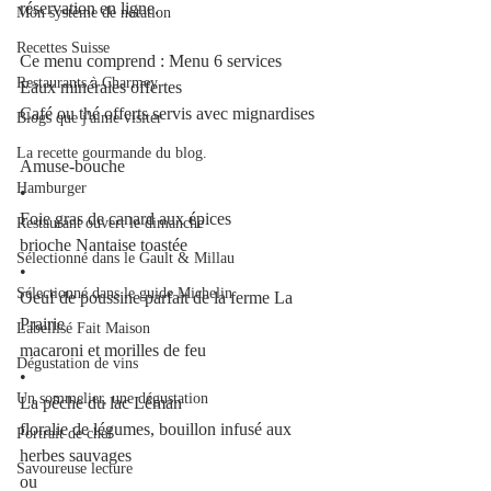
réservation en ligne.
Mon système de notation
Recettes Suisse
Ce menu comprend : Menu 6 services
Restaurants à Charmey
Eaux minérales offertes
Café ou thé offerts servis avec mignardises
Blogs que j'aime visiter
La recette gourmande du blog.
Amuse-bouche
Hamburger
•
Foie gras de canard aux épices
Restaurant ouvert le dimanche
brioche Nantaise toastée
Sélectionné dans le Gault & Millau
•
Sélectionné dans le guide Michelin
Oeuf de poussine parfait de la ferme La 
Prairie
Labellisé Fait Maison
macaroni et morilles de feu
Dégustation de vins
•
Un sommelier, une dégustation
La pêche du lac Léman
floralie de légumes, bouillon infusé aux 
Portrait de chef
herbes sauvages
Savoureuse lecture
ou