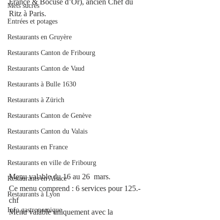
France & Bocuse d’Or), ancien Chef du 
Mets sucrés
Ritz à Paris.
Entrées et potages
Restaurants en Gruyère
Restaurants Canton de Fribourg
Restaurants Canton de Vaud
Restaurants à Bulle 1630
Restaurants à Zürich
Restaurants Canton de Genève
Restaurants Canton du Valais
Restaurants en France
Restaurants en ville de Fribourg
Menu valable du 16 au 26  mars.
Restaurants en Alsace
Ce menu comprend : 6 services pour 125.-
Restaurants à Lyon
chf
Info gastronomique
Menu valable uniquement avec la 