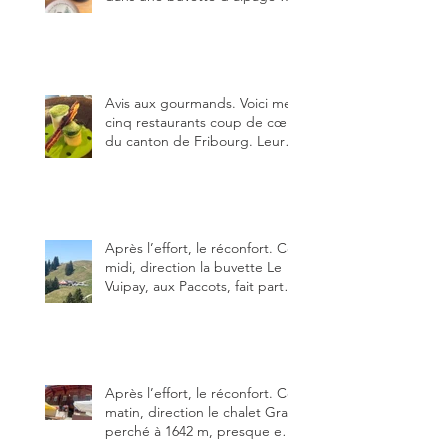
pour vous, quelle est la
meilleure du canton de
Fribourg ?
Avis aux gourmands. Voici mes
cinq restaurants coup de cœur
du canton de Fribourg. Leurs
particularités : un très bon
rapport qualité-prix-plaisir.
Alors, ne tardez pas à aller les
visiter !
Après l’effort, le réconfort. Ce
midi, direction la buvette Le
Vuipay, aux Paccots, fait partie
des trois meilleures buvettes
que j’ai visitées du canton de
Fribourg. Pour ne pas dire la
meilleure.
Après l’effort, le réconfort. Ce
matin, direction le chalet Grat
perché à 1642 m, presque en