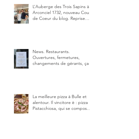
L’Auberge des Trois Sapins à
Arconciel 1732, nouveau Coup
de Coeur du blog. Reprise
depuis quelques jours (le 2
juin), par Sandra Hayoz et
Sébastien Haas, elle cartonne
déjà.
News. Restaurants.
Ouvertures, fermetures,
changements de gérants, ça
bouge dans le canton et
notamment à Bulle (trois
établissements), La Berra
(deux) et Charmey (un).
La meilleure pizza à Bulle et
alentour. Il vincitore è : pizza
Pistacchiosa, qui se compose
de fior di latte, de mortadelle,
crème de pistache et
stracciatella, dal Centro
Italiano, Da Danielle.