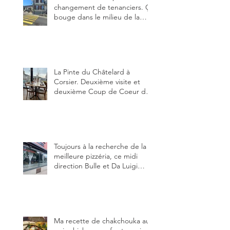
changement de tenanciers. Ça
bouge dans le milieu de la
restauration dans le canton de
Fribourg. La prochaine
réouverture: l'Auberge des
Trois Sapin à Arconciel le 2
juin.
La Pinte du Châtelard à
Corsier. Deuxième visite et
deuxième Coup de Coeur du
blog, pour cette agréable
Pinte, son accueil rare, et sa
très bonne cuisine.
Toujours à la recherche de la
meilleure pizzéria, ce midi
direction Bulle et Da Luigi
Bella Napoli.
Ma recette de chakchouka aux