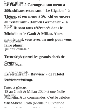
Plats en photos
Le Flacon » à Carouge.et son menu à 
100.-chf, au restaurant " Le Cigalon " à 
Buvette alpage
Thônex et son menu à 56.- chf ou encore 
Escapade
au restaurant «Damien Germanier «  à 
Mitigé
Sion. Ils sont tous référencés dans le 
Michelin et le Gault & Millau. Alors 
News
maintenant, vous avez un mois pour vous 
Au fourneau
faire plaisir.  
Qui c'est celui-là ?
Trois choix parmi les grands chefs de 
Recette végétarienne
Genève :
Recette végan
Cuisine du monde
Le restaurant « Bayview » de l'Hôtel 
Président Wilson.
Brioches et boulange
Tartes et gâteaux
18 au Gault & Millau 2020 et une étoile 
Apéritifs
Michelin. Aux commandes, c’est le célèbre 
Chef Michel Roth (Meilleur Ouvrier de 
Mets Salés