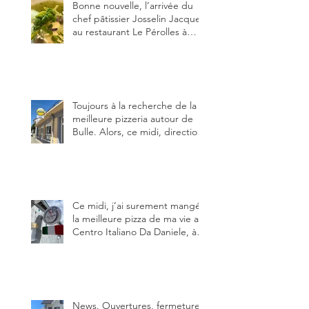
Bonne nouvelle, l’arrivée du
chef pâtissier Josselin Jacquet
au restaurant Le Pérolles à
Fribourg. Info Gault & Millau
Channel.
Toujours à la recherche de la
meilleure pizzeria autour de
Bulle. Alors, ce midi, direction
le restaurant le Tivoli, une
adresse qui m’a été conseillée
sur FB et que je ne connaissais
pas.
Ce midi, j’ai surement mangé
la meilleure pizza de ma vie au
Centro Italiano Da Daniele, à
Bulle. Elle était absolument
parfaite.
News. Ouvertures, fermeture,