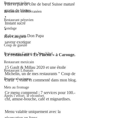
Restaurant italien
Filet et plat de côte de bœuf Suisse maturé
gratin de blettes
Restaurant méditerranéen
•
Restaurant péruvien
Instant sucré
Sondage
•
Baba au rum Don Papa
Hors Catégorie
saveur exotique
Coup de gueule
Restaurants Canton de Neuchâtel
Le restaurant « Le Flacon » à Carouge.
Restaurant mexicain
15 Gault & Millau 2020 et une étoile 
Restaurant Libanais
Michelin, un de mes restaurants " Coup de 
Recette alsacienne
Cœur ", visité et commenté dans mon blog.
Mets au fromage
Ce menu comprend : 7 services pour 100.- 
Après l’effort, le réconfort.
chf, amuse-bouche, café et mignardises.
Menu valable uniquement avec la 
réservation en ligne.