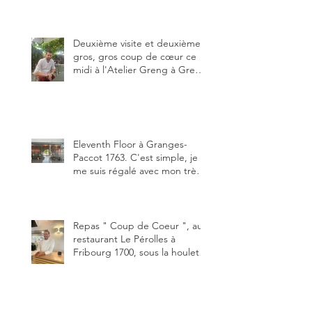
dessous des Gastlosen. C’est
ma deuxième visite au Chalet
Grat et toujours avec autant
de plaisir.
Deuxième visite et deuxième
gros, gros coup de cœur ce
midi à l'Atelier Greng à Greng
3280, un établissement repris
depuis début avril 2025 par un
jeune couple, Valérie Bieri et
Michel Hojac.
Eleventh Floor à Granges-
Paccot 1763. C'est simple, je
me suis régalé avec mon très
bon smash burger
"Oklahoma" en forma triples.
Un burger que j'ai noté 8,5 sur
10.
Repas " Coup de Coeur ", au
restaurant Le Pérolles à
Fribourg 1700, sous la houlette
depuis début février de Julien
Ayer et Victor Moriez le
nouveau chef des lieux.