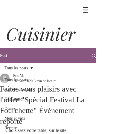
Cuisinier
Post
Tous les posts
Eric M.
Tous les posts
16 mars 2020
3 min de lecture
Faites vous plaisirs avec
Café-Restaurant
l'offre "Spécial Festival La
Dégustation
Fourchette" Événement
Divers
Mets et vins
reporté
Recettes
Choisissez votre table, sur le site 