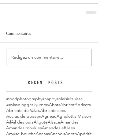
Commentaires
Rédigez un commentaire...
RECENT POSTS
#foodphotography
#happy
#plaisir
#suisse
#swissblogger
#yummy
Abats
Abricot
Abricots
Abricots du Valais
Abricots secs
Accras de poisson
Agneau
Agnolottis Maison
Ail
Ail des ours
Aligoté
Alsace
Amandes
Amandes moulues
Amandes effilées
Amuse-bouche
Ananas
Anchois
Aneth
Apéritif