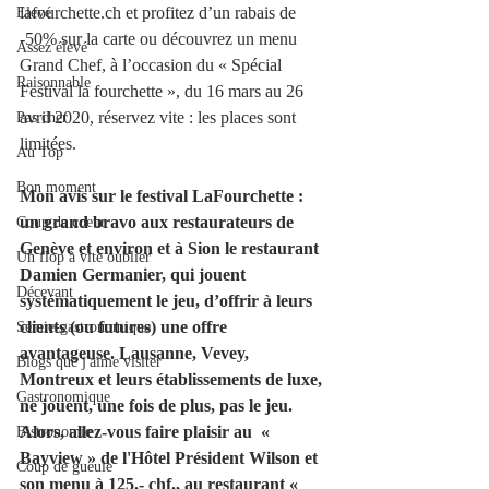
lafourchette.ch et profitez d’un rabais de 
Elevé
-50% sur la carte ou découvrez un menu 
Assez élevé
Grand Chef, à l’occasion du « Spécial 
Raisonnable
Festival la fourchette », du 16 mars au 26 
avril 2020, réservez vite : les places sont 
Pas cher
limitées.
Au Top
Bon moment
Mon avis sur le festival LaFourchette : 
un grand bravo aux restaurateurs de 
Coup de coeur
Genève et environ et à Sion le restaurant 
Un flop à vite oublier
Damien Germanier, qui jouent 
Décevant
systématiquement le jeu, d’offrir à leurs 
clients (ou futures) une offre 
Semie-gastronomique
avantageuse. Lausanne, Vevey, 
Blogs que j'aime visiter
Montreux et leurs établissements de luxe, 
Gastronomique
ne jouent, une fois de plus, pas le jeu. 
Alors, allez-vous faire plaisir au  « 
Bistronomie
Bayview » de l'Hôtel Président Wilson et 
Coup de gueule
son menu à 125.- chf., au restaurant «  