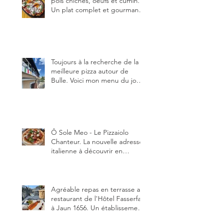
pois chiches, oeufs et cumin.
Un plat complet et gourmand,
qui peut être aussi bien
en manger au brunch, au
lunch ou au souper. Ma
recette en photos.
Toujours à la recherche de la
meilleure pizza autour de
Bulle. Voici mon menu du jour
au restaurant Trattoria 2.0, à La
Tour-de-Trême 1635.
Ô Sole Meo - Le Pizzaiolo
Chanteur. La nouvelle adresse
italienne à découvrir en
Gruyère, au Pâquier et profiter
des talents de chanteur du
pizzaiolo, et chanteur d'opéra
dans l'âme, en mangeant.
Agréable repas en terrasse au
restaurant de l'Hôtel Fasserfall
à Jaun 1656. Un établissement
qui vient de changer de