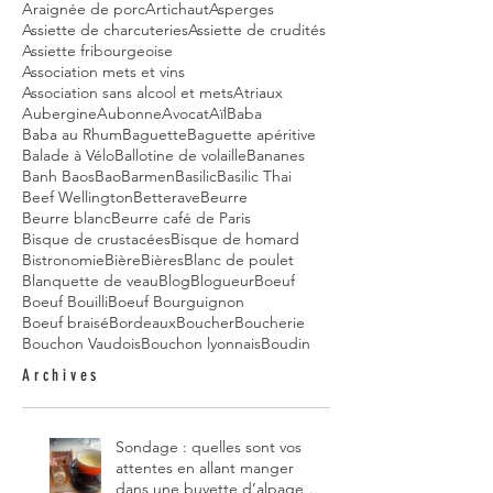
Araignée de porc
Artichaut
Asperges
Assiette de charcuteries
Assiette de crudités
Assiette fribourgeoise
Association mets et vins
Association sans alcool et mets
Atriaux
Aubergine
Aubonne
Avocat
Aïl
Baba
Baba au Rhum
Baguette
Baguette apéritive
Balade à Vélo
Ballotine de volaille
Bananes
Banh Baos
Bao
Barmen
Basilic
Basilic Thai
Beef Wellington
Betterave
Beurre
Beurre blanc
Beurre café de Paris
Bisque de crustacées
Bisque de homard
Bistronomie
Bière
Bières
Blanc de poulet
Blanquette de veau
Blog
Blogueur
Boeuf
Boeuf Bouilli
Boeuf Bourguignon
Boeuf braisé
Bordeaux
Boucher
Boucherie
Bouchon Vaudois
Bouchon lyonnais
Boudin
Archives
Sondage : quelles sont vos
attentes en allant manger
dans une buvette d’alpage et,