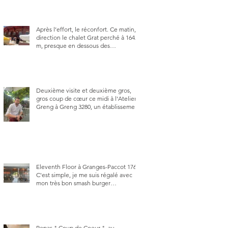
Après l’effort, le réconfort. Ce matin,
direction le chalet Grat perché à 1642
m, presque en dessous des
Gastlosen. C’est ma deuxième visite
au Chalet Grat et toujours avec autant
de plaisir.
Deuxième visite et deuxième gros,
gros coup de cœur ce midi à l'Atelier
Greng à Greng 3280, un établissement
repris depuis début avril 2025 par un
jeune couple, Valérie Bieri et Michel
Hojac.
Eleventh Floor à Granges-Paccot 1763.
C'est simple, je me suis régalé avec
mon très bon smash burger
"Oklahoma" en forma triples. Un
burger que j'ai noté 8,5 sur 10.
Repas " Coup de Coeur ", au