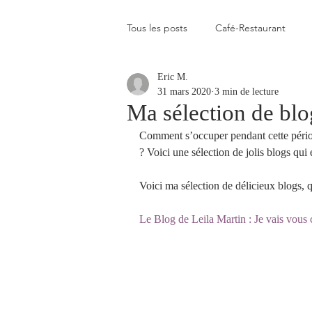
Tous les posts
Café-Restaurant
Eric M.
Elevé
Assez élevé
Raison
31 mars 2020
3 min de lecture
Ma sélection de blo
Comment s’occuper pendant cette pério
Coup de coeur
Un flop à vite 
? Voici une sélection de jolis blogs qu
Voici ma sélection de délicieux blogs, qui
Blogs que j'aime visiter
Gastr
Le Blog de Leila Martin : Je vais vous 
Plats en photos
Buvette alpa
Qui c'est celui-là ?
Recette vé