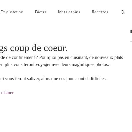
Dégustation
Divers
Mets et vins
Recettes
nable
Pas cher
Au Top
Bon moment
gs coup de coeur.
de de confinement ? Pourquoi pas en cuisinant, de nouveaux plats 
oublier
Décevant
Semie-gastronomique
i en plus vous feront voyager avec leurs magnifiques photos. 
 vous feront saliver, alors que ces jours sont si difficiles. 
onomique
Bistronomie
Coup de gueule
cuisiner 
ge
Escapade
Mitigé
News
Au fourneau
gétarienne
Recette végan
Cuisine du monde