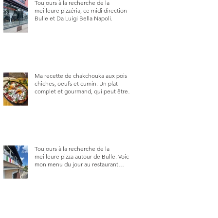
Toujours à la recherche de la
meilleure pizzéria, ce midi direction
Bulle et Da Luigi Bella Napoli.
Ma recette de chakchouka aux pois
chiches, oeufs et cumin. Un plat
complet et gourmand, qui peut être
aussi bien en manger au brunch, au
lunch ou au souper. Ma recette en
photos.
Toujours à la recherche de la
meilleure pizza autour de Bulle. Voici
mon menu du jour au restaurant
Trattoria 2.0, à La Tour-de-Trême 1635.