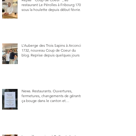
restaurant Le Pérolles à Fribourg 1700,
sous la houlette depuis début février
de Julien Ayer et Victor Moriez le
nouveau chef des lieux.
L’Auberge des Trois Sapins à Arconciel
1732, nouveau Coup de Coeur du
blog. Reprise depuis quelques jours (le
2 juin), par Sandra Hayoz et Sébastien
Haas, elle cartonne déjà.
News. Restaurants. Ouvertures,
fermetures, changements de gérants,
ça bouge dans le canton et
notamment à Bulle (trois
établissements), La Berra (deux) et
Charmey (un).