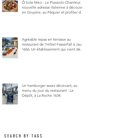
Ô Sole Meo - Le Pizzaiolo Chanteur. La
nouvelle adresse italienne à découvrir
en Gruyère, au Pâquier et profiter des
talents de chanteur du pizzaiolo, et
chanteur d'opéra dans l'âme, en
mangeant.
Agréable repas en terrasse au
restaurant de l'Hôtel Fasserfall à Jaun
1656. Un établissement qui vient de
changer de gérant et de chef, ce
début d'année.
Un hamburger assez décevant, au
menu du jour du restaurant : Le
Dépôt, à La Roche 1634.
SEARCH BY TAGS