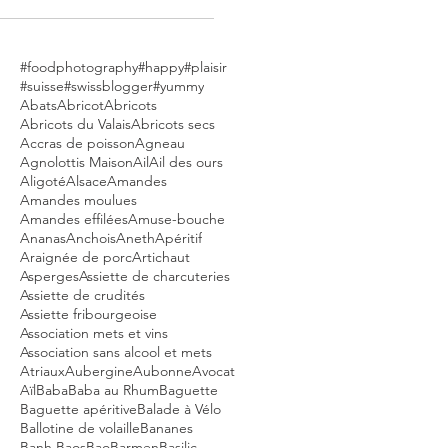
#foodphotography
#happy
#plaisir
#suisse
#swissblogger
#yummy
Abats
Abricot
Abricots
Abricots du Valais
Abricots secs
Accras de poisson
Agneau
Agnolottis Maison
Ail
Ail des ours
Aligoté
Alsace
Amandes
Amandes moulues
Amandes effilées
Amuse-bouche
Ananas
Anchois
Aneth
Apéritif
Araignée de porc
Artichaut
Asperges
Assiette de charcuteries
Assiette de crudités
Assiette fribourgeoise
Association mets et vins
Association sans alcool et mets
Atriaux
Aubergine
Aubonne
Avocat
Aïl
Baba
Baba au Rhum
Baguette
Baguette apéritive
Balade à Vélo
Ballotine de volaille
Bananes
Banh Baos
Bao
Barmen
Basilic