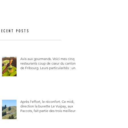
RECENT POSTS
Avis aux gourmands. Voici mes cinq
restaurants coup de cœur du canton
de Fribourg. Leurs particularités : un
très bon rapport qualité-prix-plaisir.
Alors, ne tardez pas à aller les visiter !
Après l’effort, le réconfort. Ce midi,
direction la buvette Le Vuipay, aux
Paccots, fait partie des trois meilleures
buvettes que j’ai visitées du canton de
Fribourg. Pour ne pas dire la
meilleure.