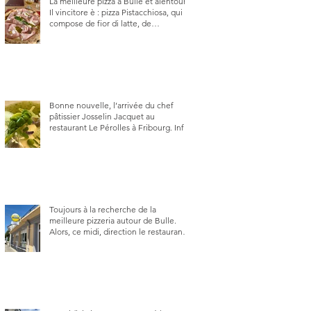
La meilleure pizza à Bulle et alentour.
Il vincitore è : pizza Pistacchiosa, qui se
compose de fior di latte, de
mortadelle, crème de pistache et
stracciatella, dal Centro Italiano, Da
Danielle.
Bonne nouvelle, l’arrivée du chef
pâtissier Josselin Jacquet au
restaurant Le Pérolles à Fribourg. Info
Gault & Millau Channel.
Toujours à la recherche de la
meilleure pizzeria autour de Bulle.
Alors, ce midi, direction le restaurant
le Tivoli, une adresse qui m’a été
conseillée sur FB et que je ne
connaissais pas.