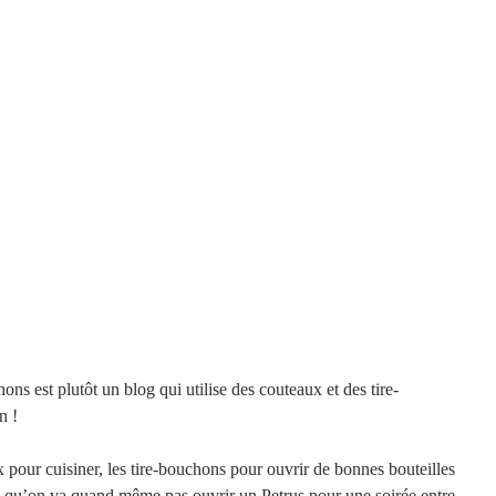
ns est plutôt un blog qui utilise des couteaux et des tire-
n ! 
ux pour cuisiner, les tire-bouchons pour ouvrir de bonnes bouteilles 
e qu’on va quand même pas ouvrir un Petrus pour une soirée entre 