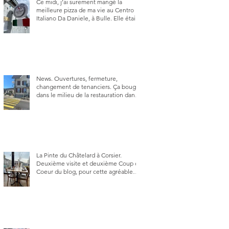
Ce midi, j’ai surement mangé la
meilleure pizza de ma vie au Centro
Italiano Da Daniele, à Bulle. Elle était
absolument parfaite.
News. Ouvertures, fermeture,
changement de tenanciers. Ça bouge
dans le milieu de la restauration dans
le canton de Fribourg. La prochaine
réouverture: l'Auberge des Trois Sapin
à Arconciel le 2 juin.
La Pinte du Châtelard à Corsier.
Deuxième visite et deuxième Coup de
Coeur du blog, pour cette agréable
Pinte, son accueil rare, et sa très
bonne cuisine.