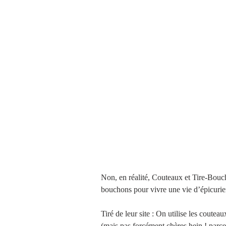
Non, en réalité, Couteaux et Tire-Boucho
bouchons pour vivre une vie d’épicurie
Tiré de leur site : On utilise les coutea
(mais pas forcément chères hein ! parc