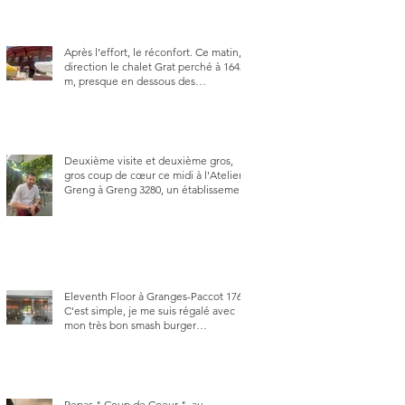
Après l’effort, le réconfort. Ce matin,
direction le chalet Grat perché à 1642
m, presque en dessous des
Gastlosen. C’est ma deuxième visite
au Chalet Grat et toujours avec autant
de plaisir.
Deuxième visite et deuxième gros,
gros coup de cœur ce midi à l'Atelier
Greng à Greng 3280, un établissement
repris depuis début avril 2025 par un
jeune couple, Valérie Bieri et Michel
Hojac.
Eleventh Floor à Granges-Paccot 1763.
C'est simple, je me suis régalé avec
mon très bon smash burger
"Oklahoma" en forma triples. Un
burger que j'ai noté 8,5 sur 10.
Repas " Coup de Coeur ", au