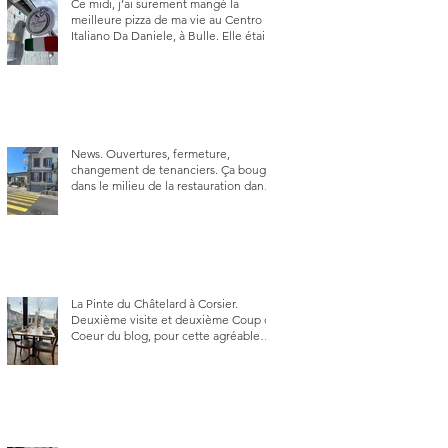
Ce midi, j’ai surement mangé la
meilleure pizza de ma vie au Centro
Italiano Da Daniele, à Bulle. Elle était
absolument parfaite.
News. Ouvertures, fermeture,
changement de tenanciers. Ça bouge
dans le milieu de la restauration dans
le canton de Fribourg. La prochaine
réouverture: l'Auberge des Trois Sapin
à Arconciel le 2 juin.
La Pinte du Châtelard à Corsier.
Deuxième visite et deuxième Coup de
Coeur du blog, pour cette agréable
Pinte, son accueil rare, et sa très
bonne cuisine.