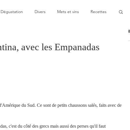
Dégustation
Divers
Mets et vins
Recettes
nable
Pas cher
Au Top
Bon moment
ntina, avec les Empanadas
oublier
Décevant
Semie-gastronomique
!
onomique
Bistronomie
Coup de gueule
ge
Escapade
Mitigé
News
Au fourneau
 d'Amérique du Sud. Ce sont de petits chaussons salés, faits avec de 
s, c'est du côté des grecs mais aussi des perses qu'il faut 
gétarienne
Recette végan
Cuisine du monde