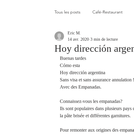
Tous les posts
Café-Restaurant
Eric M.
Elevé
Assez élevé
Raison
14 avr. 2020
3 min de lecture
Hoy dirección arge
Buenas tardes
Coup de coeur
Un flop à vite 
Cómo esta 
Hoy dirección argentina
Sans visa et sans assurance annulation 
Blogs que j'aime visiter
Gastr
Avec des Empanadas. 
Connaissez-vous les empanadas? 
Plats en photos
Buvette alpa
Ils sont populaires dans plusieurs pays
la pâte brisée et différentes garnitures.
Pour remonter aux origines des empanada
Qui c'est celui-là ?
Recette vé