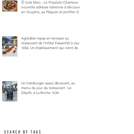
Ô Sole Meo - Le Pizzaiolo Chanteur. La
nouvelle adresse italienne à découvrir
en Gruyère, au Pâquier et profiter des
talents de chanteur du pizzaiolo, et
chanteur d'opéra dans l'âme, en
mangeant.
Agréable repas en terrasse au
restaurant de l'Hôtel Fasserfall à Jaun
1656. Un établissement qui vient de
changer de gérant et de chef, ce
début d'année.
Un hamburger assez décevant, au
menu du jour du restaurant : Le
Dépôt, à La Roche 1634.
SEARCH BY TAGS