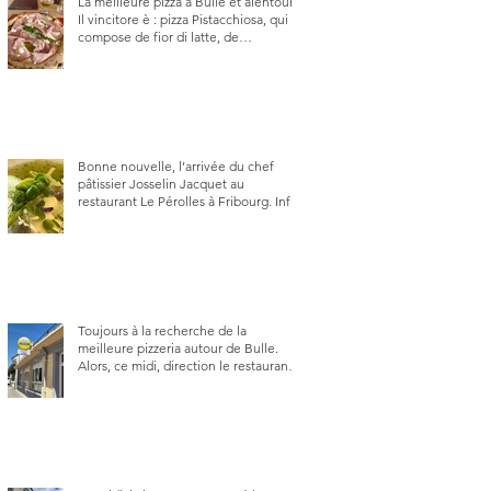
La meilleure pizza à Bulle et alentour.
Il vincitore è : pizza Pistacchiosa, qui se
compose de fior di latte, de
mortadelle, crème de pistache et
stracciatella, dal Centro Italiano, Da
Danielle.
Bonne nouvelle, l’arrivée du chef
pâtissier Josselin Jacquet au
restaurant Le Pérolles à Fribourg. Info
Gault & Millau Channel.
Toujours à la recherche de la
meilleure pizzeria autour de Bulle.
Alors, ce midi, direction le restaurant
le Tivoli, une adresse qui m’a été
conseillée sur FB et que je ne
connaissais pas.