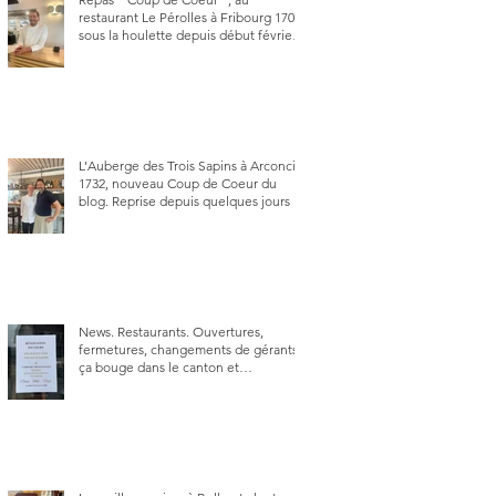
restaurant Le Pérolles à Fribourg 1700,
sous la houlette depuis début février
de Julien Ayer et Victor Moriez le
nouveau chef des lieux.
L’Auberge des Trois Sapins à Arconciel
1732, nouveau Coup de Coeur du
blog. Reprise depuis quelques jours (le
2 juin), par Sandra Hayoz et Sébastien
Haas, elle cartonne déjà.
News. Restaurants. Ouvertures,
fermetures, changements de gérants,
ça bouge dans le canton et
notamment à Bulle (trois
établissements), La Berra (deux) et
Charmey (un).