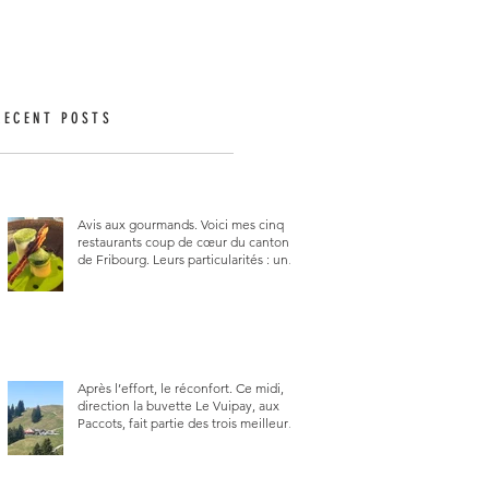
RECENT POSTS
Avis aux gourmands. Voici mes cinq
restaurants coup de cœur du canton
de Fribourg. Leurs particularités : un
très bon rapport qualité-prix-plaisir.
Alors, ne tardez pas à aller les visiter !
Après l’effort, le réconfort. Ce midi,
direction la buvette Le Vuipay, aux
Paccots, fait partie des trois meilleures
buvettes que j’ai visitées du canton de
Fribourg. Pour ne pas dire la
meilleure.