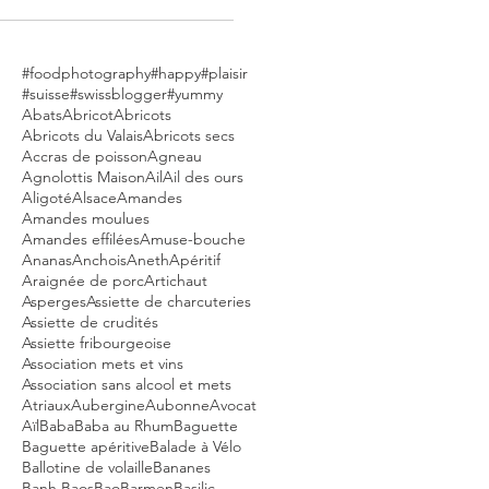
#foodphotography
#happy
#plaisir
#suisse
#swissblogger
#yummy
Abats
Abricot
Abricots
Abricots du Valais
Abricots secs
Accras de poisson
Agneau
Agnolottis Maison
Ail
Ail des ours
Aligoté
Alsace
Amandes
Amandes moulues
Amandes effilées
Amuse-bouche
Ananas
Anchois
Aneth
Apéritif
Araignée de porc
Artichaut
Asperges
Assiette de charcuteries
Assiette de crudités
Assiette fribourgeoise
Association mets et vins
Association sans alcool et mets
Atriaux
Aubergine
Aubonne
Avocat
Aïl
Baba
Baba au Rhum
Baguette
Baguette apéritive
Balade à Vélo
Ballotine de volaille
Bananes
Banh Baos
Bao
Barmen
Basilic