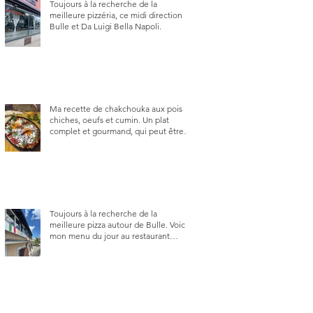
Toujours à la recherche de la
meilleure pizzéria, ce midi direction
Bulle et Da Luigi Bella Napoli.
Ma recette de chakchouka aux pois
chiches, oeufs et cumin. Un plat
complet et gourmand, qui peut être
aussi bien en manger au brunch, au
lunch ou au souper. Ma recette en
photos.
Toujours à la recherche de la
meilleure pizza autour de Bulle. Voici
mon menu du jour au restaurant
Trattoria 2.0, à La Tour-de-Trême 1635.