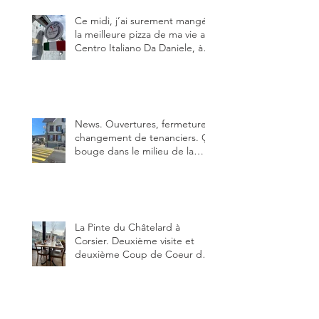
Ce midi, j’ai surement mangé
la meilleure pizza de ma vie au
Centro Italiano Da Daniele, à
Bulle. Elle était absolument
parfaite.
News. Ouvertures, fermeture,
changement de tenanciers. Ça
bouge dans le milieu de la
restauration dans le canton de
Fribourg. La prochaine
réouverture: l'Auberge des
Trois Sapin à Arconciel le 2
juin.
La Pinte du Châtelard à
Corsier. Deuxième visite et
deuxième Coup de Coeur du
blog, pour cette agréable
Pinte, son accueil rare, et sa
très bonne cuisine.