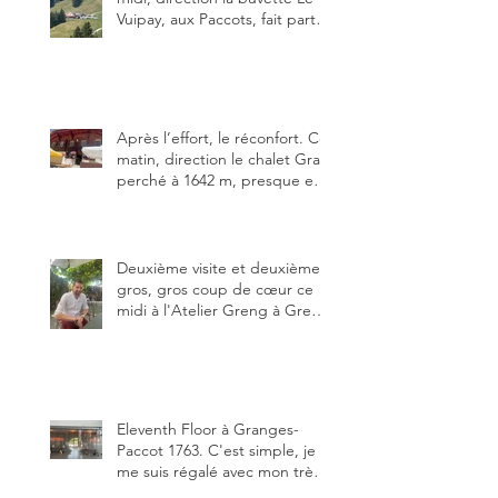
Vuipay, aux Paccots, fait partie
des trois meilleures buvettes
que j’ai visitées du canton de
Fribourg. Pour ne pas dire la
meilleure.
Après l’effort, le réconfort. Ce
matin, direction le chalet Grat
perché à 1642 m, presque en
dessous des Gastlosen. C’est
ma deuxième visite au Chalet
Grat et toujours avec autant
de plaisir.
Deuxième visite et deuxième
gros, gros coup de cœur ce
midi à l'Atelier Greng à Greng
3280, un établissement repris
depuis début avril 2025 par un
jeune couple, Valérie Bieri et
Michel Hojac.
Eleventh Floor à Granges-
Paccot 1763. C'est simple, je
me suis régalé avec mon très
bon smash burger