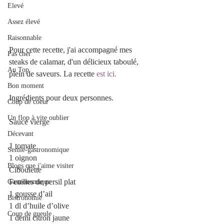
Elevé
Assez élevé
Raisonnable
Pour cette recette, j'ai accompagné mes 
Pas cher
steaks de calamar, d'un délicieux taboulé, 
Au Top
plein de saveurs. La recette
 est ici.
Bon moment
Ingrédients pour deux personnes.
Coup de coeur
Un flop à vite oublier
Sauce vierge
Décevant
1 tomate
Semie-gastronomique
1 oignon 
Blogs que j'aime visiter
Ciboulette 
Feuilles de persil plat
Gastronomique
1 gousse d’ail
Bistronomie
1 dl d’huile d’olive 
Coup de gueule
1 demi citron jaune 