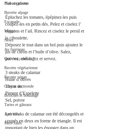
Sel et poivre
Plats en photos
Buvette alpage
Épluchez les tomates, épépinez-les puis 
Escapade
coupez-les en petits dés. Pelez et ciselez l’ 
oignons et l’ail. Rincez et ciselez le persil et 
Mitigé
la ciboulette.
News
Déposez le tout dans un bol puis ajoutez le 
Au fourneau
jus de citron et l’huile d’olive. Salez, 
poivrez, mélangez et servez.
Qui c'est celui-là ?
Recette végétarienne
3 steaks de calamar
Recette végan
Huile d’olives
Thym sec 
Cuisine du monde
Piment d’Espelette 
Brioches et boulange
Sel, poivre
Tartes et gâteaux
Les steaks de calamar ont été décongelés et 
Apéritifs
coupés en deux en forme de triangle. Il est 
Mets Salés
important de bien les éponger dans un 