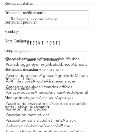
Restaurant italien
Restaurant méditerranéen
Rédigez un commentaire...
Restaurant péruvien
Sondage
Hors Catégorie
RECENT POSTS
Coup de gueule
#foodphotography
#happy
#plaisir
#suisse
Restaurants Canton de Neuchâtel
#swissblogger
#yummy
Abats
Abricot
Abricots
Restaurant mexicain
Abricots du Valais
Abricots secs
Accras de poisson
Agneau
Agnolottis Maison
Restaurant Libanais
Ail
Ail des ours
Aligoté
Alsace
Amandes
Amandes moulues
Amandes effilées
Recette alsacienne
Amuse-bouche
Ananas
Anchois
Aneth
Apéritif
Araignée de porc
Artichaut
Asperges
Mets au fromage
Assiette de charcuteries
Assiette de crudités
Après l’effort, le réconfort.
Assiette fribourgeoise
Association mets et vins
Association sans alcool et mets
Atriaux
Aubergine
Aubonne
Avocat
Aïl
Baba
Baba au Rhum
Baguette
Baguette apéritive