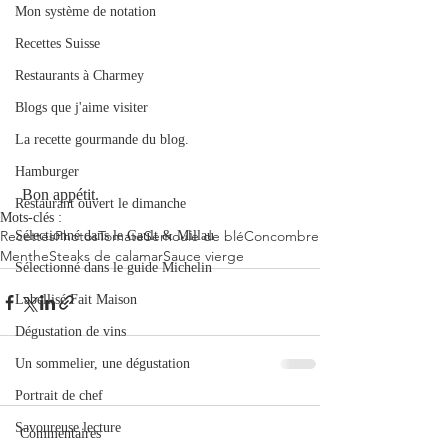
Mon système de notation
Recettes Suisse
Restaurants à Charmey
Blogs que j'aime visiter
La recette gourmande du blog.
Hamburger
 Bon appétit.
Restaurant ouvert le dimanche
Mots-clés :
Recettes
Photos
Tomate
Semoule de blé
Concombre
Sélectionné dans le Gault & Millau
Menthe
Steaks de calamar
Sauce vierge
Sélectionné dans le guide Michelin
Labellisé Fait Maison
Dégustation de vins
Un sommelier, une dégustation
Portrait de chef
Savoureuse lecture
Commentaires