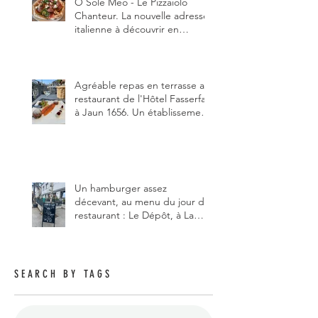
Ô Sole Meo - Le Pizzaiolo
Chanteur. La nouvelle adresse
italienne à découvrir en
Gruyère, au Pâquier et profiter
des talents de chanteur du
pizzaiolo, et chanteur d'opéra
dans l'âme, en mangeant.
Agréable repas en terrasse au
restaurant de l'Hôtel Fasserfall
à Jaun 1656. Un établissement
qui vient de changer de
gérant et de chef, ce début
d'année.
Un hamburger assez
décevant, au menu du jour du
restaurant : Le Dépôt, à La
Roche 1634.
SEARCH BY TAGS