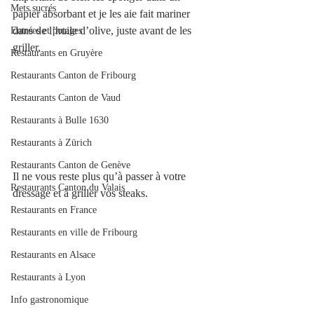
Mets sucrés
papier absorbant et je les aie fait mariner 
dans de l’huile d’olive, juste avant de les 
Entrées et potages
griller. 
Restaurants en Gruyère
Restaurants Canton de Fribourg
Restaurants Canton de Vaud
Restaurants à Bulle 1630
Restaurants à Zürich
Restaurants Canton de Genève
Il ne vous reste plus qu’à passer à votre 
Restaurants Canton du Valais
dressage et à griller vos steaks. 
Restaurants en France
Restaurants en ville de Fribourg
Restaurants en Alsace
Restaurants à Lyon
Info gastronomique