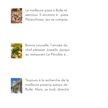
(deux) et Charmey (un).
La meilleure pizza à Bulle et
alentour. Il vincitore è : pizza
Pistacchiosa, qui se compose
de fior di latte, de mortadelle,
crème de pistache et
stracciatella, dal Centro
Italiano, Da Danielle.
Bonne nouvelle, l’arrivée du
chef pâtissier Josselin Jacquet
au restaurant Le Pérolles à
Fribourg. Info Gault & Millau
Channel.
Toujours à la recherche de la
meilleure pizzeria autour de
Bulle. Alors, ce midi, direction
le restaurant le Tivoli, une
adresse qui m’a été conseillée
sur FB et que je ne connaissais
pas.