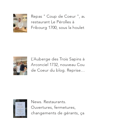
"Oklahoma" en forma triples.
Un burger que j'ai noté 8,5 sur
10.
Repas " Coup de Coeur ", au
restaurant Le Pérolles à
Fribourg 1700, sous la houlette
depuis début février de Julien
Ayer et Victor Moriez le
nouveau chef des lieux.
L’Auberge des Trois Sapins à
Arconciel 1732, nouveau Coup
de Coeur du blog. Reprise
depuis quelques jours (le 2
juin), par Sandra Hayoz et
Sébastien Haas, elle cartonne
déjà.
News. Restaurants.
Ouvertures, fermetures,
changements de gérants, ça
bouge dans le canton et
notamment à Bulle (trois
établissements), La Berra