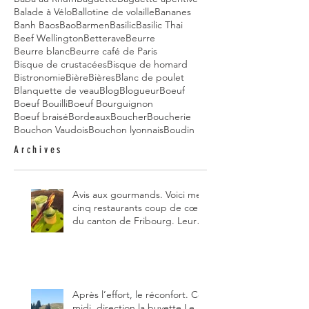
Balade à Vélo
Ballotine de volaille
Bananes
Banh Baos
Bao
Barmen
Basilic
Basilic Thai
Beef Wellington
Betterave
Beurre
Beurre blanc
Beurre café de Paris
Bisque de crustacées
Bisque de homard
Bistronomie
Bière
Bières
Blanc de poulet
Blanquette de veau
Blog
Blogueur
Boeuf
Boeuf Bouilli
Boeuf Bourguignon
Boeuf braisé
Bordeaux
Boucher
Boucherie
Bouchon Vaudois
Bouchon lyonnais
Boudin
Archives
Avis aux gourmands. Voici mes
cinq restaurants coup de cœur
du canton de Fribourg. Leurs
particularités : un très bon
rapport qualité-prix-plaisir.
Alors, ne tardez pas à aller les
visiter !
Après l’effort, le réconfort. Ce
midi, direction la buvette Le