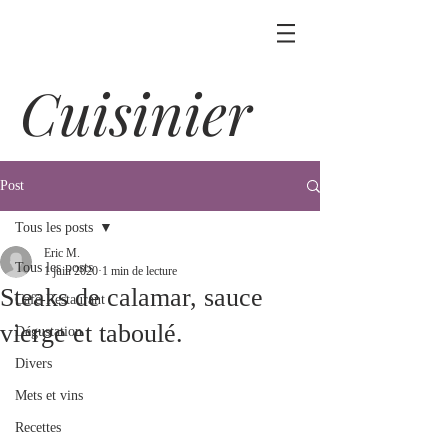
Cuisinier
Post
Tous les posts
Eric M.
Tous les posts
1 juin 2020
1 min de lecture
Steaks de calamar, sauce
Café-Restaurant
vierge et taboulé.
Dégustation
Divers
Mets et vins
Recettes