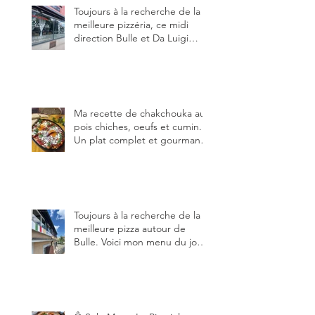
Toujours à la recherche de la
meilleure pizzéria, ce midi
direction Bulle et Da Luigi
Bella Napoli.
Ma recette de chakchouka aux
pois chiches, oeufs et cumin.
Un plat complet et gourmand,
qui peut être aussi bien
en manger au brunch, au
lunch ou au souper. Ma
recette en photos.
Toujours à la recherche de la
meilleure pizza autour de
Bulle. Voici mon menu du jour
au restaurant Trattoria 2.0, à La
Tour-de-Trême 1635.