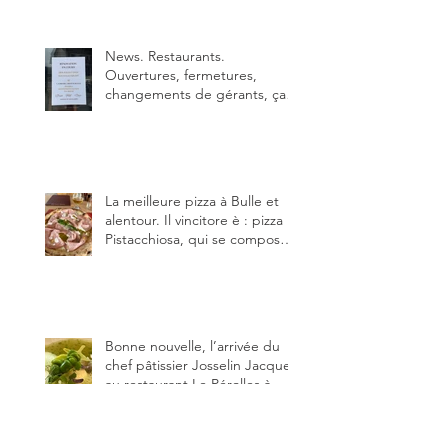
Sébastien Haas, elle cartonne
déjà.
News. Restaurants.
Ouvertures, fermetures,
changements de gérants, ça
bouge dans le canton et
notamment à Bulle (trois
établissements), La Berra
(deux) et Charmey (un).
La meilleure pizza à Bulle et
alentour. Il vincitore è : pizza
Pistacchiosa, qui se compose
de fior di latte, de mortadelle,
crème de pistache et
stracciatella, dal Centro
Italiano, Da Danielle.
Bonne nouvelle, l’arrivée du
chef pâtissier Josselin Jacquet
au restaurant Le Pérolles à
Fribourg. Info Gault & Millau
Channel.