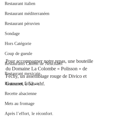
Restaurant italien
Restaurant méditerranéen
Restaurant péruvien
Sondage
Hors Catégorie
Coup de gueule
Pour accompagner notre repas, une bouteille 
Restaurants Canton de Neuchâtel
du Domaine La Colombe « Polisson » de 
Restaurant mexicain
Féchy, un assemblage rouge de Divico et 
Gamaret, à 52.- chf.
Restaurant Libanais
Recette alsacienne
Mets au fromage
Après l’effort, le réconfort.