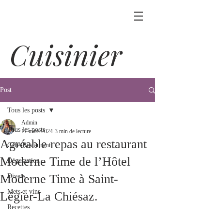
Cuisinier
Post
Tous les posts
Admin
Tous les posts
11 mars 2024
3 min de lecture
Agréable repas au restaurant
Café-Restaurant
Moderne Time de l’Hôtel
Dégustation
Moderne Time à Saint-
Divers
Mets et vins
Légier-La Chiésaz.
Recettes