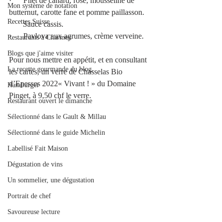
·      Filet de canard, rosé, mousseline de 
Mon système de notation
butternut, carotte fane et pomme paillasson.
Recettes Suisse
       Sauce cassis.
·      Pavlova aux agrumes, crème verveine.
Restaurants à Charmey
Blogs que j'aime visiter
Pour nous mettre en appétit, et en consultant 
La recette gourmande du blog.
les cartes, un verre de Chasselas Bio 
d’Epesses 2022« Vivant ! » du Domaine 
Hamburger
Pinget, à 9,50 chf le verre.
Restaurant ouvert le dimanche
Sélectionné dans le Gault & Millau
Sélectionné dans le guide Michelin
Labellisé Fait Maison
Dégustation de vins
Un sommelier, une dégustation
Portrait de chef
Savoureuse lecture