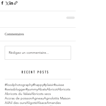
Commentaires
Rédigez un commentaire...
RECENT POSTS
#foodphotography
#happy
#plaisir
#suisse
#swissblogger
#yummy
Abats
Abricot
Abricots
Abricots du Valais
Abricots secs
Accras de poisson
Agneau
Agnolottis Maison
Ail
Ail des ours
Aligoté
Alsace
Amandes