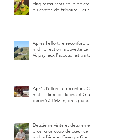
cinq restaurants coup de cœur
du canton de Fribourg. Leurs
particularités : un très bon
rapport qualité-prix-plaisir.
Alors, ne tardez pas à aller les
visiter !
Après l’effort, le réconfort. Ce
midi, direction la buvette Le
Vuipay, aux Paccots, fait partie
des trois meilleures buvettes
que j’ai visitées du canton de
Fribourg. Pour ne pas dire la
meilleure.
Après l’effort, le réconfort. Ce
matin, direction le chalet Grat
perché à 1642 m, presque en
dessous des Gastlosen. C’est
ma deuxième visite au Chalet
Grat et toujours avec autant
de plaisir.
Deuxième visite et deuxième
gros, gros coup de cœur ce
midi à l'Atelier Greng à Greng