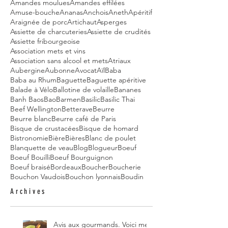
Amandes moulues
Amandes effilées
Amuse-bouche
Ananas
Anchois
Aneth
Apéritif
Araignée de porc
Artichaut
Asperges
Assiette de charcuteries
Assiette de crudités
Assiette fribourgeoise
Association mets et vins
Association sans alcool et mets
Atriaux
Aubergine
Aubonne
Avocat
Aïl
Baba
Baba au Rhum
Baguette
Baguette apéritive
Balade à Vélo
Ballotine de volaille
Bananes
Banh Baos
Bao
Barmen
Basilic
Basilic Thai
Beef Wellington
Betterave
Beurre
Beurre blanc
Beurre café de Paris
Bisque de crustacées
Bisque de homard
Bistronomie
Bière
Bières
Blanc de poulet
Blanquette de veau
Blog
Blogueur
Boeuf
Boeuf Bouilli
Boeuf Bourguignon
Boeuf braisé
Bordeaux
Boucher
Boucherie
Bouchon Vaudois
Bouchon lyonnais
Boudin
Archives
Avis aux gourmands. Voici mes