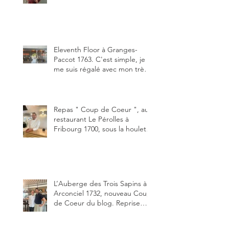
3280, un établissement repris
depuis début avril 2025 par un
jeune couple, Valérie Bieri et
Michel Hojac.
Eleventh Floor à Granges-
Paccot 1763. C'est simple, je
me suis régalé avec mon très
bon smash burger
"Oklahoma" en forma triples.
Un burger que j'ai noté 8,5 sur
10.
Repas " Coup de Coeur ", au
restaurant Le Pérolles à
Fribourg 1700, sous la houlette
depuis début février de Julien
Ayer et Victor Moriez le
nouveau chef des lieux.
L’Auberge des Trois Sapins à
Arconciel 1732, nouveau Coup
de Coeur du blog. Reprise
depuis quelques jours (le 2
juin), par Sandra Hayoz et