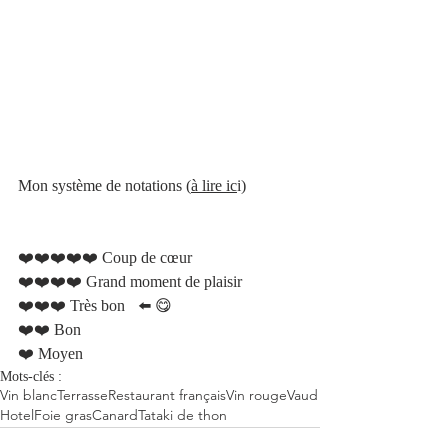
Mon système de notations 
(
à lire ic
i)
❤️❤️❤️❤️❤️ Coup de cœur     
❤️❤️❤️❤️ Grand moment de plaisir 
❤️❤️❤️ Très bon 	⬅️ 😋
❤️❤️ Bon
❤️ Moyen  
Mots-clés :
Vin blanc
Terrasse
Restaurant français
Vin rouge
Vaud
Hotel
Foie gras
Canard
Tataki de thon