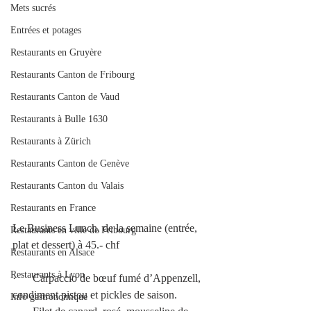
Mets sucrés
Entrées et potages
Restaurants en Gruyère
Restaurants Canton de Fribourg
Restaurants Canton de Vaud
Restaurants à Bulle 1630
Restaurants à Zürich
Restaurants Canton de Genève
Restaurants Canton du Valais
Restaurants en France
Le Business Lunch, de la semaine (entrée, 
Restaurants en ville de Fribourg
plat et dessert) à 45.- chf
Restaurants en Alsace
Restaurants à Lyon
·      Carpaccio de bœuf fumé d’Appenzell, 
condiment pistou et pickles de saison.
Info gastronomique