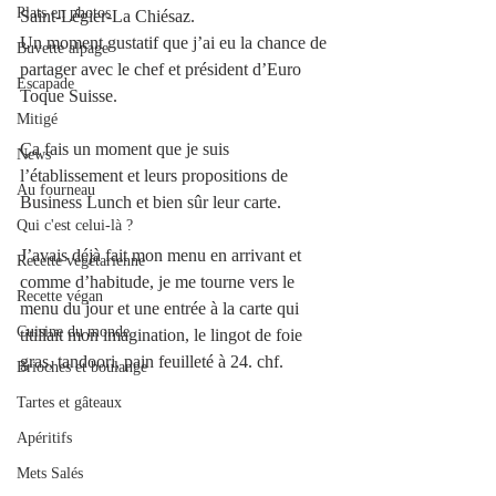
Plats en photos
Saint-Légier-La Chiésaz. 
Un moment gustatif que j’ai eu la chance de 
Buvette alpage
partager avec le chef et président d’Euro 
Escapade
Toque Suisse.
Mitigé
Ça fais un moment que je suis 
News
l’établissement et leurs propositions de 
Au fourneau
Business Lunch et bien sûr leur carte. 
Qui c'est celui-là ?
J’avais déjà fait mon menu en arrivant et 
Recette végétarienne
comme d’habitude, je me tourne vers le 
Recette végan
menu du jour et une entrée à la carte qui 
Cuisine du monde
titillait mon imagination, le lingot de foie 
gras, tandoori, pain feuilleté à 24. chf.
Brioches et boulange
Tartes et gâteaux
Apéritifs
Mets Salés