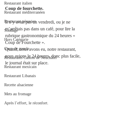
Restaurant italien
Coup de fourchette.
Restaurant méditerranéen
Restaurant péruvien
Il n’y avait pas un vendredi, ou je ne 
m’arrêtais pas dans un café, pour lire la 
Sondage
rubrique gastronomique du 24 heures « 
Hors Catégorie
Coup de Fourchette ».
Coup de gueule
Quand, nous avons eu, notre restaurant, 
nous avions le 24 heures, donc plus facile, 
Restaurants Canton de Neuchâtel
le journal était sur place. 
Restaurant mexicain
Restaurant Libanais
Recette alsacienne
Mets au fromage
Après l’effort, le réconfort.