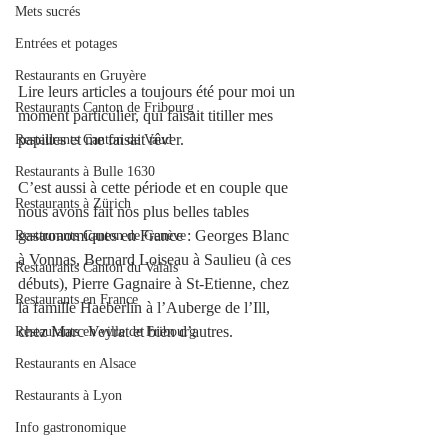
Mets sucrés
Entrées et potages
Restaurants en Gruyère
Lire leurs articles a toujours été pour moi un 
Restaurants Canton de Fribourg
moment particulier, qui faisait titiller mes 
papilles et me faisait rêver. 
Restaurants Canton de Vaud
Restaurants à Bulle 1630
C’est aussi à cette période et en couple que 
Restaurants à Zürich
nous avons fait nos plus belles tables 
gastronomiques en France : Georges Blanc 
Restaurants Canton de Genève
à Vonnas, Bernard Loiseau à Saulieu (à ces 
Restaurants Canton du Valais
débuts), Pierre Gagnaire à St-Etienne, chez 
Restaurants en France
la famille Haeberlin à l’Auberge de l’Ill, 
chez Marc Veyrat et bien d’autres.
Restaurants en ville de Fribourg
Restaurants en Alsace
Restaurants à Lyon
Info gastronomique