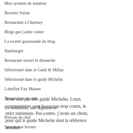
Mon système de notation
Recettes Suisse
Restaurants à Charmey
Blogs que j'aime visiter
La recette gourmande du blog.
Hamburger
Restaurant ouvert le dimanche
Sélectionné dans le Gault & Millau
Sélectionné dans le guide Michelin
Labellisé Fait Maison
Dégustation de vins
Je ne suis pas très guide Michelin. Leurs 
commentaires sont beaucoup trop courts, le 
Un sommelier, une dégustation
strict minimum. Par-contre, j’avais un client, 
Portrait de chef
pour qui le guide Michelin était la référence 
Savoureuse lecture
absolue.