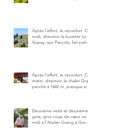
particularités : un très bon
rapport qualité-prix-plaisir.
Alors, ne tardez pas à aller les
visiter !
Après l’effort, le réconfort. Ce
midi, direction la buvette Le
Vuipay, aux Paccots, fait partie
des trois meilleures buvettes
que j’ai visitées du canton de
Fribourg. Pour ne pas dire la
meilleure.
Après l’effort, le réconfort. Ce
matin, direction le chalet Grat
perché à 1642 m, presque en
dessous des Gastlosen. C’est
ma deuxième visite au Chalet
Grat et toujours avec autant
de plaisir.
Deuxième visite et deuxième
gros, gros coup de cœur ce
midi à l'Atelier Greng à Greng
3280, un établissement repris
depuis début avril 2025 par un