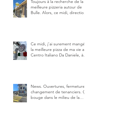
Toujours à la recherche de la
meilleure pizzeria autour de
Bulle. Alors, ce midi, direction
le restaurant le Tivoli, une
adresse qui m’a été conseillée
sur FB et que je ne connaissais
pas.
Ce midi, j’ai surement mangé
la meilleure pizza de ma vie au
Centro Italiano Da Daniele, à
Bulle. Elle était absolument
parfaite.
News. Ouvertures, fermeture,
changement de tenanciers. Ça
bouge dans le milieu de la
restauration dans le canton de
Fribourg. La prochaine
réouverture: l'Auberge des
Trois Sapin à Arconciel le 2
juin.
La Pinte du Châtelard à