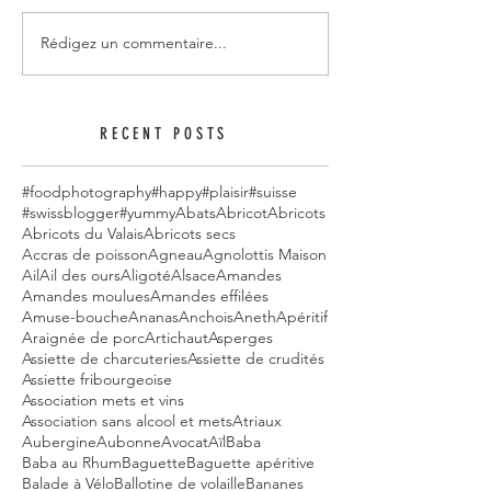
Rédigez un commentaire...
RECENT POSTS
#foodphotography
#happy
#plaisir
#suisse
#swissblogger
#yummy
Abats
Abricot
Abricots
Abricots du Valais
Abricots secs
Accras de poisson
Agneau
Agnolottis Maison
Ail
Ail des ours
Aligoté
Alsace
Amandes
Amandes moulues
Amandes effilées
Amuse-bouche
Ananas
Anchois
Aneth
Apéritif
Araignée de porc
Artichaut
Asperges
Assiette de charcuteries
Assiette de crudités
Assiette fribourgeoise
Association mets et vins
Association sans alcool et mets
Atriaux
Aubergine
Aubonne
Avocat
Aïl
Baba
Baba au Rhum
Baguette
Baguette apéritive
Balade à Vélo
Ballotine de volaille
Bananes