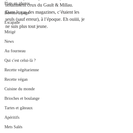
Plats en photos
notamment ceux du Gault & Millau. 
Dans le cas des magazines, c’étaient les 
Buvette alpage
seuls (sauf erreur), à l’époque. Eh ouiiii, je 
Escapade
ne suis plus tout jeune. 
Mitigé
News
Au fourneau
Qui c'est celui-là ?
Recette végétarienne
Recette végan
Cuisine du monde
Brioches et boulange
Tartes et gâteaux
Apéritifs
Mets Salés