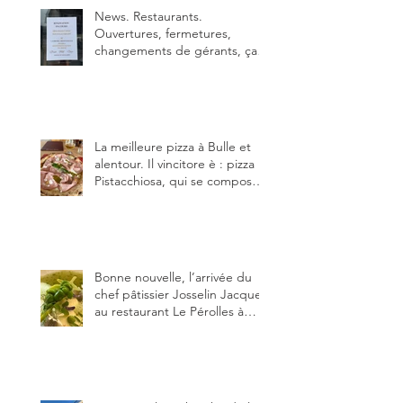
News. Restaurants.
Ouvertures, fermetures,
changements de gérants, ça
bouge dans le canton et
notamment à Bulle (trois
établissements), La Berra
(deux) et Charmey (un).
La meilleure pizza à Bulle et
alentour. Il vincitore è : pizza
Pistacchiosa, qui se compose
de fior di latte, de mortadelle,
crème de pistache et
stracciatella, dal Centro
Italiano, Da Danielle.
Bonne nouvelle, l’arrivée du
chef pâtissier Josselin Jacquet
au restaurant Le Pérolles à
Fribourg. Info Gault & Millau
Channel.