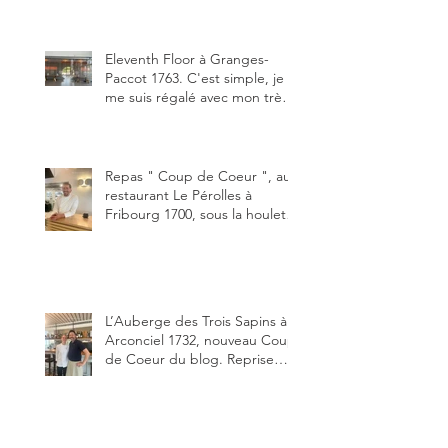
jeune couple, Valérie Bieri et
Michel Hojac.
Eleventh Floor à Granges-
Paccot 1763. C'est simple, je
me suis régalé avec mon très
bon smash burger
"Oklahoma" en forma triples.
Un burger que j'ai noté 8,5 sur
10.
Repas " Coup de Coeur ", au
restaurant Le Pérolles à
Fribourg 1700, sous la houlette
depuis début février de Julien
Ayer et Victor Moriez le
nouveau chef des lieux.
L’Auberge des Trois Sapins à
Arconciel 1732, nouveau Coup
de Coeur du blog. Reprise
depuis quelques jours (le 2
juin), par Sandra Hayoz et
Sébastien Haas, elle cartonne
déjà.