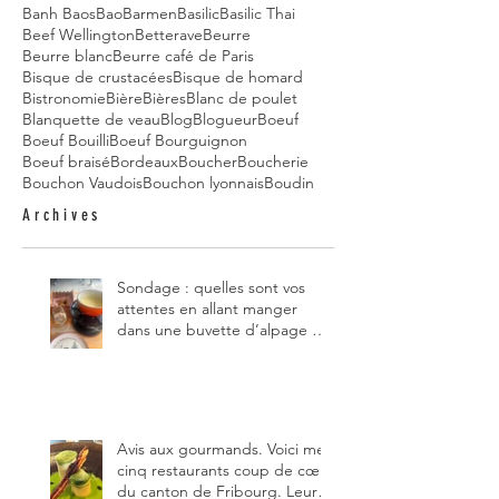
Banh Baos
Bao
Barmen
Basilic
Basilic Thai
Beef Wellington
Betterave
Beurre
Beurre blanc
Beurre café de Paris
Bisque de crustacées
Bisque de homard
Bistronomie
Bière
Bières
Blanc de poulet
Blanquette de veau
Blog
Blogueur
Boeuf
Boeuf Bouilli
Boeuf Bourguignon
Boeuf braisé
Bordeaux
Boucher
Boucherie
Bouchon Vaudois
Bouchon lyonnais
Boudin
Archives
Sondage : quelles sont vos
attentes en allant manger
dans une buvette d’alpage et,
pour vous, quelle est la
meilleure du canton de
Fribourg ?
Avis aux gourmands. Voici mes
cinq restaurants coup de cœur
du canton de Fribourg. Leurs