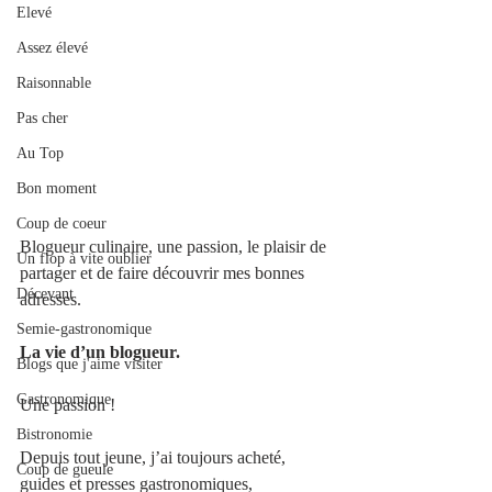
Elevé
Assez élevé
Raisonnable
Pas cher
Au Top
Bon moment
Coup de coeur
Blogueur culinaire, une passion, le plaisir de 
Un flop à vite oublier
partager et de faire découvrir mes bonnes 
Décevant
adresses.
Semie-gastronomique
La vie d’un blogueur. 
Blogs que j'aime visiter
Gastronomique
Une passion !
Bistronomie
Depuis tout jeune, j’ai toujours acheté, 
Coup de gueule
guides et presses gastronomiques, 