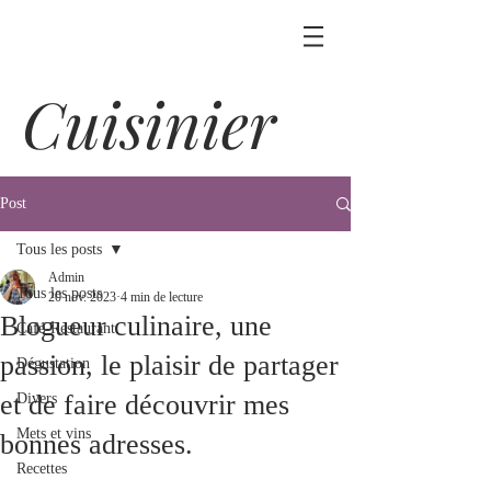
Cuisinier
Post
Tous les posts
Admin
Tous les posts
20 nov. 2023
4 min de lecture
Blogueur culinaire, une
Café-Restaurant
passion, le plaisir de partager
Dégustation
et de faire découvrir mes
Divers
Mets et vins
bonnes adresses.
Recettes