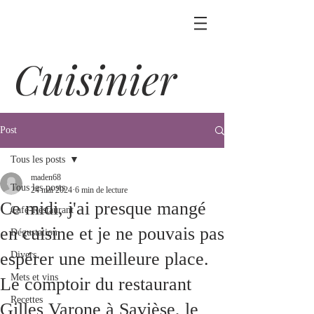
Cuisinier
Post
Tous les posts
maden68
Tous les posts
24 mai 2024
6 min de lecture
Ce midi, j'ai presque mangé
Café-Restaurant
en cuisine et je ne pouvais pas
Dégustation
espérer une meilleure place.
Divers
Mets et vins
Le comptoir du restaurant
Recettes
Gilles Varone à Savièse, le