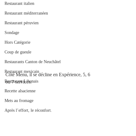
Restaurant italien
Restaurant méditerranéen
Restaurant péruvien
Sondage
Hors Catégorie
Coup de gueule
Restaurants Canton de Neuchâtel
Restaurant mexicain
Côté Menu, il se décline en Expérience, 5, 6 
Restaurant Libanais
ou 7 services.
Recette alsacienne
Mets au fromage
Après l’effort, le réconfort.