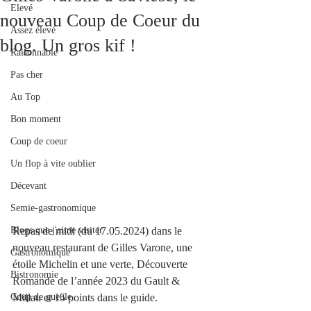
Elevé
nouveau Coup de Coeur du
Assez élevé
blog. Un gros kif !
Raisonnable
Pas cher
Au Top
Bon moment
Coup de coeur
Un flop à vite oublier
Décevant
Semie-gastronomique
Blogs que j'aime visiter
Repas de midi (du 17.05.2024) dans le 
nouveau restaurant de Gilles Varone, une 
Gastronomique
étoile Michelin et une verte, Découverte 
Bistronomie
Romande de l’année 2023 du Gault & 
Coup de gueule
Millau et 15 points dans le guide.