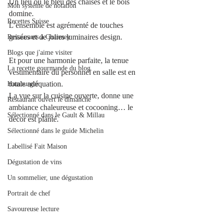
Un lieu où le bleu des chaises et le bois 
Mon système de notation
domine. 
Recettes Suisse
L’ensemble est agrémenté de touches 
grisées et de jolies luminaires design.
Restaurants à Charmey
Blogs que j'aime visiter
Et pour une harmonie parfaite, la tenue 
La recette gourmande du blog.
vestimentaire du personnel en salle est en 
totale adéquation.
Hamburger
La vue sur la cuisine ouverte, donne une 
Restaurant ouvert le dimanche
ambiance chaleureuse et cocooning… le 
Sélectionné dans le Gault & Millau
décor est planté.
Sélectionné dans le guide Michelin
Labellisé Fait Maison
Dégustation de vins
Un sommelier, une dégustation
Portrait de chef
Savoureuse lecture