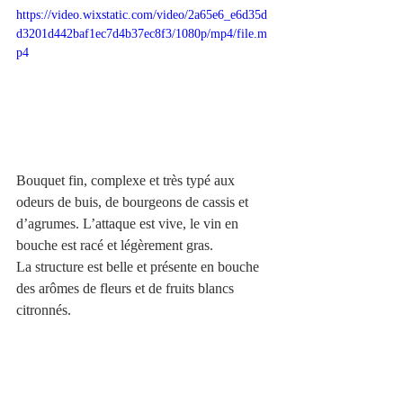
https://video.wixstatic.com/video/2a65e6_e6d35d
d3201d442baf1ec7d4b37ec8f3/1080p/mp4/file.m
p4
Bouquet fin, complexe et très typé aux 
odeurs de buis, de bourgeons de cassis et 
d’agrumes. L’attaque est vive, le vin en 
bouche est racé et légèrement gras.
La structure est belle et présente en bouche 
des arômes de fleurs et de fruits blancs 
citronnés.