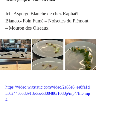
Ici
 : Asperge Blanche de chez Raphaël 
Bianco.- Foin Fumé – Noisettes du Piémont 
– Mouron des Oiseaux
https://video.wixstatic.com/video/2a65e6_ee8fa1d
5a6244a058e913e6be6300486/1080p/mp4/file.mp
4