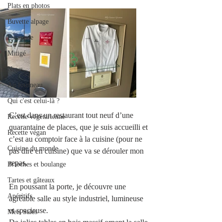
Plats en photos
Buvette alpage
Escapade
Mitigé
News
Au fourneau
Qui c'est celui-là ?
C’est dans un restaurant tout neuf d’une 
Recette végétarienne
quarantaine de places, que je suis accueilli et 
Recette végan
c’est au comptoir face à la cuisine (pour ne 
Cuisine du monde
pas dire en cuisine) que va se dérouler mon 
repas.
Brioches et boulange
Tartes et gâteaux
En poussant la porte, je découvre une 
Apéritifs
agréable salle au style industriel, lumineuse 
et spacieuse.
Mets Salés