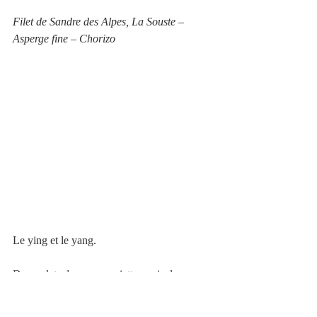
Filet de Sandre des Alpes, La Souste – 
Asperge fine – Chorizo
Le ying et le yang.
Deux plats dans une assiette, mais deux 
compositions qui s’opposent en n’apportant 
rien ni à l’un ni à l’autre. Les préparations à 