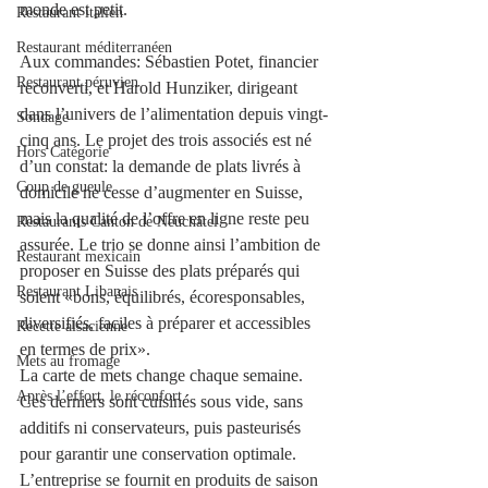
monde est petit.  
Restaurant italien
Restaurant méditerranéen
Aux commandes: Sébastien Potet, financier 
Restaurant péruvien
reconverti, et Harold Hunziker, dirigeant 
dans l’univers de l’alimentation depuis vingt-
Sondage
cinq ans. Le projet des trois associés est né 
Hors Catégorie
d’un constat: la demande de plats livrés à 
Coup de gueule
domicile ne cesse d’augmenter en Suisse, 
mais la qualité de l’offre en ligne reste peu 
Restaurants Canton de Neuchâtel
assurée. Le trio se donne ainsi l’ambition de 
Restaurant mexicain
proposer en Suisse des plats préparés qui 
Restaurant Libanais
soient «bons, équilibrés, écoresponsables, 
diversifiés, faciles à préparer et accessibles 
Recette alsacienne
en termes de prix».
Mets au fromage
La carte de mets change chaque semaine. 
Après l’effort, le réconfort.
Ces derniers sont cuisinés sous vide, sans 
additifs ni conservateurs, puis pasteurisés 
pour garantir une conservation optimale. 
L’entreprise se fournit en produits de saison 