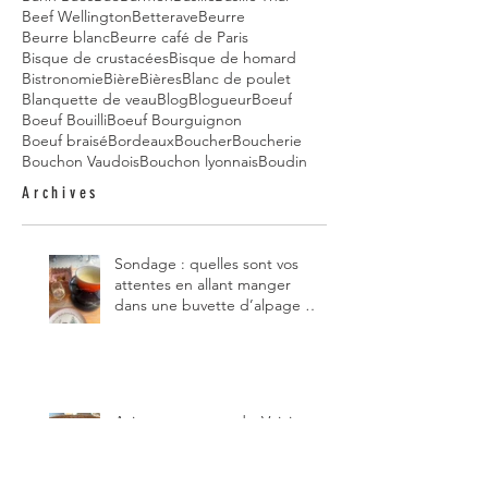
Beef Wellington
Betterave
Beurre
Beurre blanc
Beurre café de Paris
Bisque de crustacées
Bisque de homard
Bistronomie
Bière
Bières
Blanc de poulet
Blanquette de veau
Blog
Blogueur
Boeuf
Boeuf Bouilli
Boeuf Bourguignon
Boeuf braisé
Bordeaux
Boucher
Boucherie
Bouchon Vaudois
Bouchon lyonnais
Boudin
Archives
Sondage : quelles sont vos
attentes en allant manger
dans une buvette d’alpage et,
pour vous, quelle est la
meilleure du canton de
Fribourg ?
Avis aux gourmands. Voici mes
cinq restaurants coup de cœur
du canton de Fribourg. Leurs
particularités : un très bon