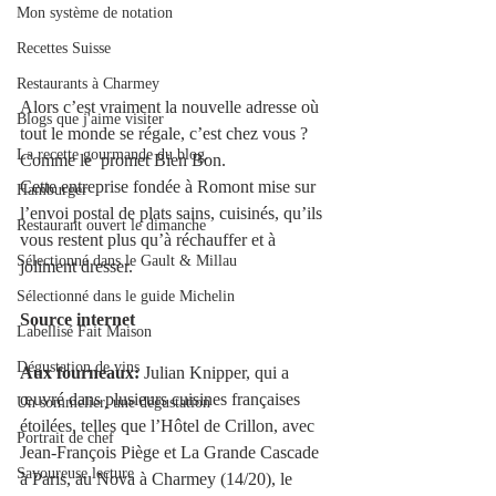
Mon système de notation
Recettes Suisse
Restaurants à Charmey
Alors c’est vraiment la nouvelle adresse où 
Blogs que j'aime visiter
tout le monde se régale, c’est chez vous ? 
La recette gourmande du blog.
Comme le  promet Bien Bon. 
Cette entreprise fondée à Romont mise sur 
Hamburger
l’envoi postal de plats sains, cuisinés, qu’ils 
Restaurant ouvert le dimanche
vous restent plus qu’à réchauffer et à 
Sélectionné dans le Gault & Millau
joliment dresser. 
Sélectionné dans le guide Michelin
Source internet 
Labellisé Fait Maison
Dégustation de vins
Aux fourneaux:
 Julian Knipper, qui a 
œuvré dans plusieurs cuisines françaises 
Un sommelier, une dégustation
étoilées, telles que l’Hôtel de Crillon, avec 
Portrait de chef
Jean-François Piège et La Grande Cascade 
Savoureuse lecture
à Paris, au Nova à Charmey (14/20), le 