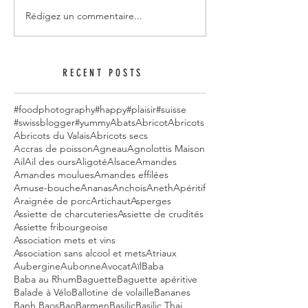
Rédigez un commentaire...
RECENT POSTS
#foodphotography
#happy
#plaisir
#suisse
#swissblogger
#yummy
Abats
Abricot
Abricots
Abricots du Valais
Abricots secs
Accras de poisson
Agneau
Agnolottis Maison
Ail
Ail des ours
Aligoté
Alsace
Amandes
Amandes moulues
Amandes effilées
Amuse-bouche
Ananas
Anchois
Aneth
Apéritif
Araignée de porc
Artichaut
Asperges
Assiette de charcuteries
Assiette de crudités
Assiette fribourgeoise
Association mets et vins
Association sans alcool et mets
Atriaux
Aubergine
Aubonne
Avocat
Aïl
Baba
Baba au Rhum
Baguette
Baguette apéritive
Balade à Vélo
Ballotine de volaille
Bananes
Banh Baos
Bao
Barmen
Basilic
Basilic Thai