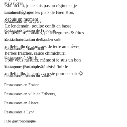
Mets sucrés
Ehhhh oui, je ne suis pas au régime et je 
voulais déguster les plats de Bien Bon, 
Entrées et potages
depuis un moment ! 
Restaurants en Gruyère
Le lendemain, poulpe confit en basse 
Restaurants Canton de Fribourg
température, tomates, petits légumes & frites 
de riz basmati au nori et en suite : 
Restaurants Canton de Vaud
millefeuille de pommes de terre au chèvre, 
Restaurants à Bulle 1630
herbes fraiches, sauce chimichurri.
Restaurants à Zürich
Pour vous rassurer, même si je suis un bon 
mangeur, je n’ai pas réussi à finir le 
Restaurants Canton de Genève
millefeuille, je garde le reste pour ce soir 😋
Restaurants Canton du Valais
Restaurants en France
Restaurants en ville de Fribourg
Restaurants en Alsace
Restaurants à Lyon
Info gastronomique