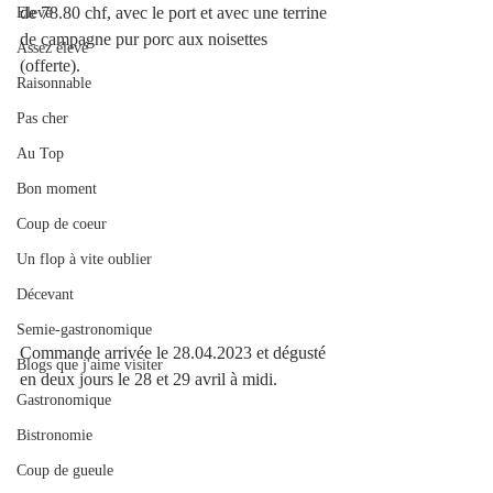
de 78.80 chf, avec le port et avec une terrine 
Elevé
de campagne pur porc aux noisettes 
Assez élevé
(offerte). 
Raisonnable
Pas cher
Au Top
Bon moment
Coup de coeur
Un flop à vite oublier
Décevant
Semie-gastronomique
Commande arrivée le 28.04.2023 et dégusté 
Blogs que j'aime visiter
en deux jours le 28 et 29 avril à midi. 
Gastronomique
Bistronomie
Coup de gueule