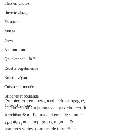
Plats en photos
Buvette alpage
Escapade
Mitigé
News
Au fourneau
Qui c'est celui-là ?
Recette végétarienne
Recette végan
Cuisine du monde
Brioches et boulange
Premier jour en apéro, terrine de campagne, 
Tartes et gâteaux
en entrée Ramen japonais au pak choi confit 
au citron & œuf ajimata et en suite : poulet 
Apéritifs
cocotte aux champignons, oignons & 
Mets Salés
asperges vertes, pommes de terre rôties. 