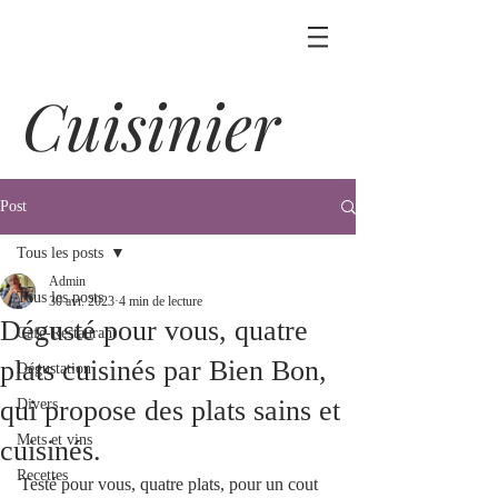
Cuisinier
Post
Tous les posts
Admin
Tous les posts
30 avr. 2023
4 min de lecture
Dégusté pour vous, quatre
Café-Restaurant
plats cuisinés par Bien Bon,
Dégustation
qui propose des plats sains et
Divers
Mets et vins
cuisinés.
Recettes
Testé pour vous, quatre plats, pour un cout 