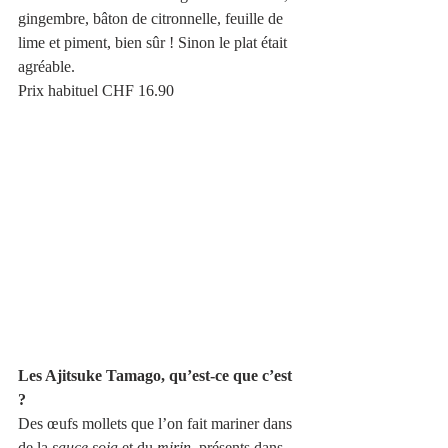
gingembre, bâton de citronnelle, feuille de 
lime et piment, bien sûr ! Sinon le plat était 
agréable.   
Prix habituel CHF 16.90 
Les Ajitsuke Tamago, qu’est-ce que c’est 
?
Des œufs mollets que l’on fait mariner dans 
de la
 sauce soja
 et du 
mirin,
 présents dans 