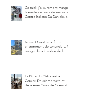
pas.
Ce midi, j’ai surement mangé
la meilleure pizza de ma vie au
Centro Italiano Da Daniele, à
Bulle. Elle était absolument
parfaite.
News. Ouvertures, fermeture,
changement de tenanciers. Ça
bouge dans le milieu de la
restauration dans le canton de
Fribourg. La prochaine
réouverture: l'Auberge des
Trois Sapin à Arconciel le 2
juin.
La Pinte du Châtelard à
Corsier. Deuxième visite et
deuxième Coup de Coeur du
blog, pour cette agréable
Pinte, son accueil rare, et sa
très bonne cuisine.