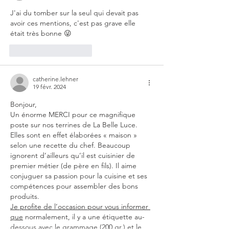
J'ai du tomber sur la seul qui devait pas 
avoir ces mentions, c'est pas grave elle 
était très bonne 😜
J'aime
Répondre
catherine.lehner
19 févr. 2024
Bonjour,
Un énorme MERCI pour ce magnifique 
poste sur nos terrines de La Belle Luce. 
Elles sont en effet élaborées « maison » 
selon une recette du chef. Beaucoup 
ignorent d’ailleurs qu’il est cuisinier de 
premier métier (de père en fils). Il aime 
conjuguer sa passion pour la cuisine et ses 
compétences pour assembler des bons 
produits. 
Je profite de l’occasion pour vous informer 
que
 normalement, il y a une étiquette au-
dessous avec le grammage (200 gr.) et le 