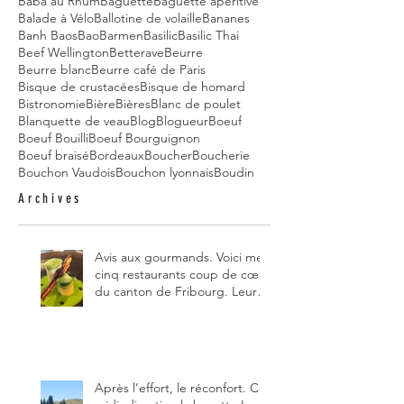
Baba au Rhum
Baguette
Baguette apéritive
Balade à Vélo
Ballotine de volaille
Bananes
Banh Baos
Bao
Barmen
Basilic
Basilic Thai
Beef Wellington
Betterave
Beurre
Beurre blanc
Beurre café de Paris
Bisque de crustacées
Bisque de homard
Bistronomie
Bière
Bières
Blanc de poulet
Blanquette de veau
Blog
Blogueur
Boeuf
Boeuf Bouilli
Boeuf Bourguignon
Boeuf braisé
Bordeaux
Boucher
Boucherie
Bouchon Vaudois
Bouchon lyonnais
Boudin
Archives
Avis aux gourmands. Voici mes
cinq restaurants coup de cœur
du canton de Fribourg. Leurs
particularités : un très bon
rapport qualité-prix-plaisir.
Alors, ne tardez pas à aller les
visiter !
Après l’effort, le réconfort. Ce