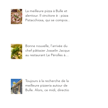
(deux) et Charmey (un).
La meilleure pizza à Bulle et
alentour. Il vincitore è : pizza
Pistacchiosa, qui se compose
de fior di latte, de mortadelle,
crème de pistache et
stracciatella, dal Centro
Italiano, Da Danielle.
Bonne nouvelle, l’arrivée du
chef pâtissier Josselin Jacquet
au restaurant Le Pérolles à
Fribourg. Info Gault & Millau
Channel.
Toujours à la recherche de la
meilleure pizzeria autour de
Bulle. Alors, ce midi, direction
le restaurant le Tivoli, une
adresse qui m’a été conseillée
sur FB et que je ne connaissais