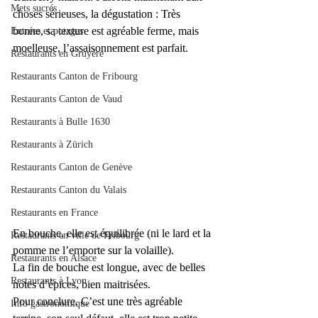
Mets sucrés
choses sérieuses, la dégustation : Très 
bonne, sa texture est agréable ferme, mais 
Entrées et potages
moelleuse, l’assaisonnement est parfait. 
Restaurants en Gruyère
Restaurants Canton de Fribourg
Restaurants Canton de Vaud
Restaurants à Bulle 1630
Restaurants à Zürich
Restaurants Canton de Genève
Restaurants Canton du Valais
Restaurants en France
En bouche, elle est équilibrée (ni le lard et la 
Restaurants en ville de Fribourg
pomme ne l’emporte sur la volaille). 
Restaurants en Alsace
La fin de bouche est longue, avec de belles 
Restaurants à Lyon
notes d’épices, bien maitrisées. 
Pour conclure. C’est une très agréable 
Info gastronomique