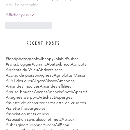
prix. La prochaine…
Afficher plus
J'aime
Répondre
RECENT POSTS
#foodphotography
#happy
#plaisir
#suisse
#swissblogger
#yummy
Abats
Abricot
Abricots
Abricots du Valais
Abricots secs
Accras de poisson
Agneau
Agnolottis Maison
Ail
Ail des ours
Aligoté
Alsace
Amandes
Amandes moulues
Amandes effilées
Amuse-bouche
Ananas
Anchois
Aneth
Apéritif
Araignée de porc
Artichaut
Asperges
Assiette de charcuteries
Assiette de crudités
Assiette fribourgeoise
Association mets et vins
Association sans alcool et mets
Atriaux
Aubergine
Aubonne
Avocat
Aïl
Baba