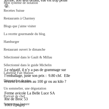
terrine, son seul défaut, elle est trop petite 
Mon système de notation
😜. 
Recettes Suisse
Restaurants à Charmey
Blogs que j'aime visiter
La recette gourmande du blog.
Hamburger
Restaurant ouvert le dimanche
Sélectionné dans le Gault & Millau
Sélectionné dans le guide Michelin
Le négatif, il n’y a pas de grammage sur 
Labellisé Fait Maison
l’emballage, juste son prix :  9.80 chf.  Elle 
Dégustation de vins
revient à combien au 100 gr ou au kilo ?
Un sommelier, une dégustation
Ferme avicole La Belle Luce SA
Portrait de chef
Rte de Broc 53
Savoureuse lecture
1663 Epagny