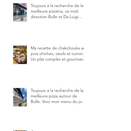
Toujours à la recherche de la
meilleure pizzéria, ce midi
direction Bulle et Da Luigi
Bella Napoli.
Ma recette de chakchouka aux
pois chiches, oeufs et cumin.
Un plat complet et gourmand,
qui peut être aussi bien
en manger au brunch, au
lunch ou au souper. Ma
recette en photos.
Toujours à la recherche de la
meilleure pizza autour de
Bulle. Voici mon menu du jour
au restaurant Trattoria 2.0, à La
Tour-de-Trême 1635.