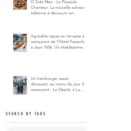
Ô Sole Meo - Le Pizzaiolo
Chanteur. La nouvelle adresse
italienne à découvrir en
Gruyère, au Pâquier et profiter
des talents de chanteur du
pizzaiolo, et chanteur d'opéra
dans l'âme, en mangeant.
Agréable repas en terrasse au
restaurant de l'Hôtel Fasserfall
à Jaun 1656. Un établissement
qui vient de changer de
gérant et de chef, ce début
d'année.
Un hamburger assez
décevant, au menu du jour du
restaurant : Le Dépôt, à La
Roche 1634.
SEARCH BY TAGS