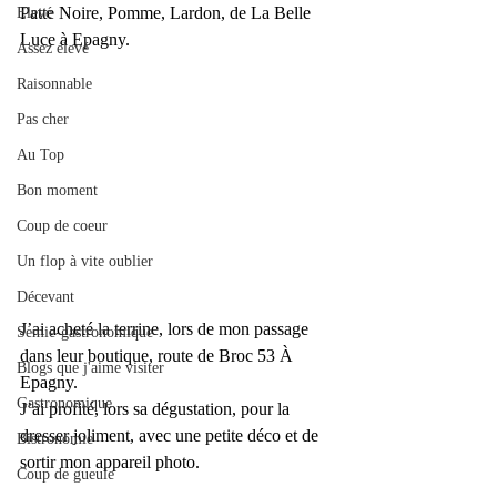
Patte Noire, Pomme, Lardon, de La Belle 
Elevé
Luce à Epagny.
Assez élevé
Raisonnable
Pas cher
Au Top
Bon moment
Coup de coeur
Un flop à vite oublier
Décevant
J’ai acheté la terrine, lors de mon passage 
Semie-gastronomique
dans leur boutique, route de Broc 53 À 
Blogs que j'aime visiter
Epagny. 
Gastronomique
J’ai profité, lors sa dégustation, pour la 
dresser joliment, avec une petite déco et de 
Bistronomie
sortir mon appareil photo. 
Coup de gueule