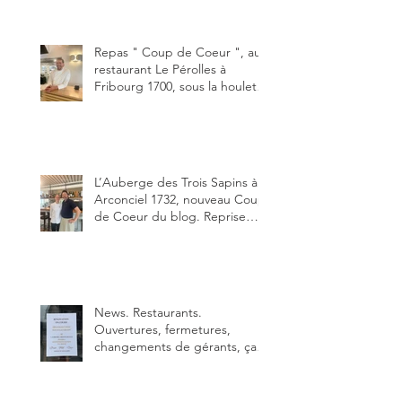
"Oklahoma" en forma triples.
Un burger que j'ai noté 8,5 sur
10.
Repas " Coup de Coeur ", au
restaurant Le Pérolles à
Fribourg 1700, sous la houlette
depuis début février de Julien
Ayer et Victor Moriez le
nouveau chef des lieux.
L’Auberge des Trois Sapins à
Arconciel 1732, nouveau Coup
de Coeur du blog. Reprise
depuis quelques jours (le 2
juin), par Sandra Hayoz et
Sébastien Haas, elle cartonne
déjà.
News. Restaurants.
Ouvertures, fermetures,
changements de gérants, ça
bouge dans le canton et
notamment à Bulle (trois
établissements), La Berra