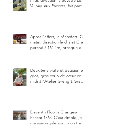
midi, direction la buvette Le
Vuipay, aux Paccots, fait partie
des trois meilleures buvettes
que j’ai visitées du canton de
Fribourg. Pour ne pas dire la
meilleure.
Après l’effort, le réconfort. Ce
matin, direction le chalet Grat
perché à 1642 m, presque en
dessous des Gastlosen. C’est
ma deuxième visite au Chalet
Grat et toujours avec autant
de plaisir.
Deuxième visite et deuxième
gros, gros coup de cœur ce
midi à l'Atelier Greng à Greng
3280, un établissement repris
depuis début avril 2025 par un
jeune couple, Valérie Bieri et
Michel Hojac.
Eleventh Floor à Granges-
Paccot 1763. C'est simple, je
me suis régalé avec mon très
bon smash burger