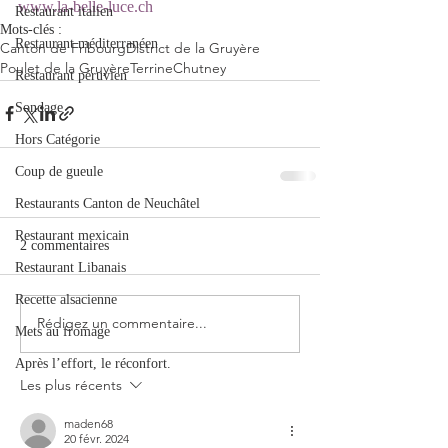
www.la-belle-luce.ch
Restaurant italien
Mots-clés :
Restaurant méditerranéen
Canton de Fribourg
District de la Gruyère
Poulet de la Gruyère
Terrine
Chutney
Restaurant péruvien
Sondage
Hors Catégorie
Coup de gueule
Restaurants Canton de Neuchâtel
Restaurant mexicain
2 commentaires
Restaurant Libanais
Recette alsacienne
Rédigez un commentaire...
Mets au fromage
Après l’effort, le réconfort.
Les plus récents
maden68
20 févr. 2024