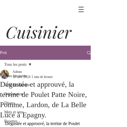
Cuisinier
Post
Tous les posts
Admin
Tous les posts
18 févr. 2024
1 min de lecture
Dégustée et approuvé, la
Café-Restaurant
terrine de Poulet Patte Noire,
Dégustation
Pomme, Lardon, de La Belle
Divers
Mets et vins
Luce à Epagny.
Recettes
Dégustée et approuvé, la terrine de Poulet 