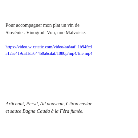
Pour accompagner mon plat un vin de 
Slovénie : Vinogradi Von, une Malvoisie. 
https://video.wixstatic.com/video/aadaaf_1b94fcd
a12ae419caf1da644b0a6cdaf/1080p/mp4/file.mp4
Artichaut, Persil, Ail nouveau, Citron caviar 
et sauce Bagna Cauda à la Féra fumée.