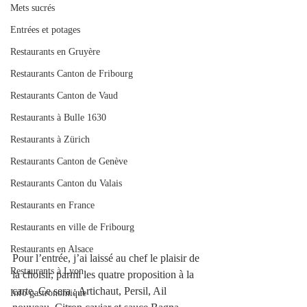
Mets sucrés
Entrées et potages
Restaurants en Gruyère
Restaurants Canton de Fribourg
Restaurants Canton de Vaud
Restaurants à Bulle 1630
Restaurants à Zürich
Restaurants Canton de Genève
Restaurants Canton du Valais
Restaurants en France
Restaurants en ville de Fribourg
Restaurants en Alsace
Pour l’entrée, j’ai laissé au chef le plaisir de 
Restaurants à Lyon
la choisir, parmi les quatre proposition à la 
carte. Ce sera : Artichaut, Persil, Ail 
Info gastronomique