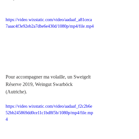
https://video.wixstatic.com/video/aadaaf_a81ceca
7aaac4f3e92eb2a7dbe6e430d/1080p/mp4/file.mp4
Pour accompagner ma volaille, un Sweigelt 
Réserve 2019, Weingut Swarböck 
(Autriche).
https://video.wixstatic.com/video/aadaaf_f2c2b6e
52bb245869dd0ce11c1bd8f5b/1080p/mp4/file.mp
4