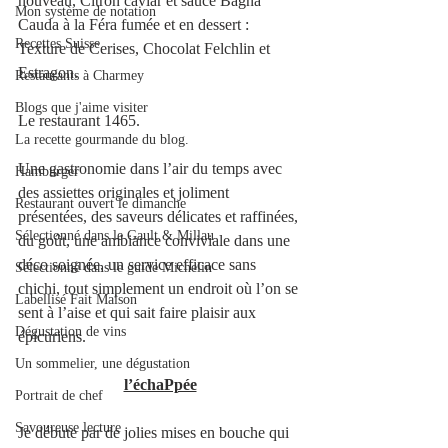
nouveau, Citron caviar et sauce Bagna 
Mon système de notation
Cauda à la Féra fumée et en dessert : 
Recettes Suisse
Texture de Cerises, Chocolat Felchlin et 
Estragon.
Restaurants à Charmey
Blogs que j'aime visiter
Le restaurant 1465. 
La recette gourmande du blog.
Une gastronomie dans l’air du temps avec 
Hamburger
des assiettes originales et joliment 
Restaurant ouvert le dimanche
présentées, des saveurs délicates et raffinées, 
Sélectionné dans le Gault & Millau
du goût, une ambiance conviviale dans une 
déco soignée, un service efficace sans 
Sélectionné dans le guide Michelin
chichi, tout simplement un endroit où l’on se 
Labellisé Fait Maison
sent à l’aise et qui sait faire plaisir aux 
Dégustation de vins
épicuriens.
Un sommelier, une dégustation
l’échaPpée
Portrait de chef
Savoureuse lecture
Je débute par de jolies mises en bouche qui 