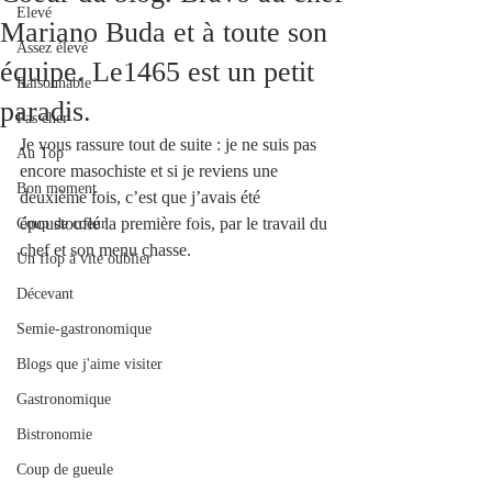
Elevé
Mariano Buda et à toute son
Assez élevé
équipe. Le1465 est un petit
Raisonnable
paradis.
Pas cher
Je vous rassure tout de suite : je ne suis pas 
Au Top
encore masochiste et si je reviens une 
Bon moment
deuxième fois, c’est que j’avais été 
époustouflé la première fois, par le travail du 
Coup de coeur
chef et son menu chasse.
Un flop à vite oublier
Décevant
Semie-gastronomique
Blogs que j'aime visiter
Gastronomique
Bistronomie
Coup de gueule