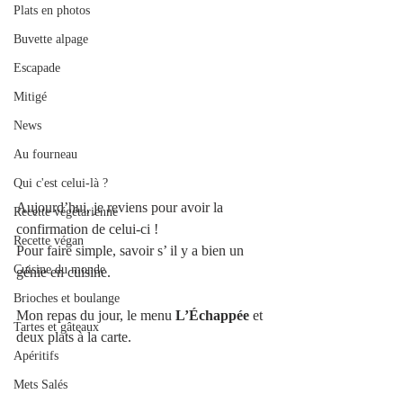
Plats en photos
Buvette alpage
Escapade
Mitigé
News
Au fourneau
Qui c'est celui-là ?
Aujourd’hui, je reviens pour avoir la 
Recette végétarienne
confirmation de celui-ci !
Recette végan
Pour faire simple, savoir s’ il y a bien un 
Cuisine du monde
génie en cuisine.
Brioches et boulange
Mon repas du jour, le menu 
L’Échappée
 et 
Tartes et gâteaux
deux plats à la carte.
Apéritifs
Mets Salés