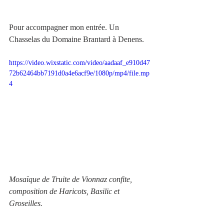
Pour accompagner mon entrée. Un 
Chasselas du Domaine Brantard à Denens.
https://video.wixstatic.com/video/aadaaf_e910d47
72b62464bb7191d0a4e6acf9e/1080p/mp4/file.mp
4
Mosaïque de Truite de Vionnaz confite, 
composition de Haricots, Basilic et 
Groseilles.