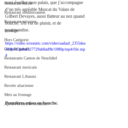
vont éveiller mon palais, que j’accompagne 
Restaurant italien
d’un très agréable Muscat du Valais de 
Restaurant méditerranéen
Gilbert Devayes, aussi flatteur au nez quand 
Restaurant péruvien
bouche. Un vin de plaisir, et de 
gourmandise.
Sondage
Hors Catégorie
https://video.wixstatic.com/video/aadaaf_2355dea
Coup de gueule
403b845fe8af327729ab8ad9b/1080p/mp4/file.mp
4
Restaurants Canton de Neuchâtel
Restaurant mexicain
Restaurant Libanais
Recette alsacienne
Mets au fromage
Premières mises en bouche.
Après l’effort, le réconfort.