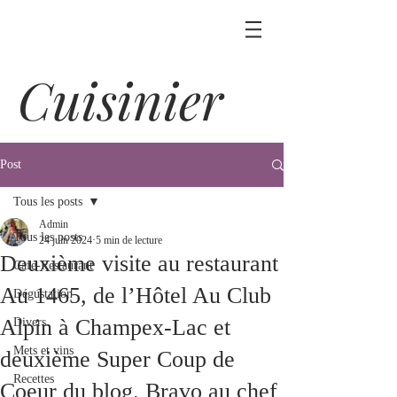
Cuisinier
Post
Tous les posts
Admin
Tous les posts
24 juin 2024
5 min de lecture
Deuxième visite au restaurant
Café-Restaurant
Au 1465, de l’Hôtel Au Club
Dégustation
Alpin à Champex-Lac et
Divers
Mets et vins
deuxième Super Coup de
Recettes
Coeur du blog. Bravo au chef