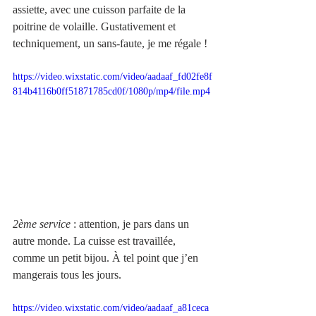
assiette, avec une cuisson parfaite de la 
poitrine de volaille. Gustativement et 
techniquement, un sans-faute, je me régale !
https://video.wixstatic.com/video/aadaaf_fd02fe8f
814b4116b0ff51871785cd0f/1080p/mp4/file.mp4
2ème service
 : attention, je pars dans un 
autre monde. La cuisse est travaillée, 
comme un petit bijou. À tel point que j’en 
mangerais tous les jours.
https://video.wixstatic.com/video/aadaaf_a81ceca