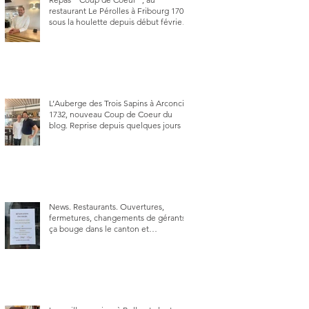
restaurant Le Pérolles à Fribourg 1700,
sous la houlette depuis début février
de Julien Ayer et Victor Moriez le
nouveau chef des lieux.
L’Auberge des Trois Sapins à Arconciel
1732, nouveau Coup de Coeur du
blog. Reprise depuis quelques jours (le
2 juin), par Sandra Hayoz et Sébastien
Haas, elle cartonne déjà.
News. Restaurants. Ouvertures,
fermetures, changements de gérants,
ça bouge dans le canton et
notamment à Bulle (trois
établissements), La Berra (deux) et
Charmey (un).