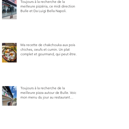
Toujours à la recherche de la
meilleure pizzéria, ce midi direction
Bulle et Da Luigi Bella Napoli.
Ma recette de chakchouka aux pois
chiches, oeufs et cumin. Un plat
complet et gourmand, qui peut être
aussi bien en manger au brunch, au
lunch ou au souper. Ma recette en
photos.
Toujours à la recherche de la
meilleure pizza autour de Bulle. Voici
mon menu du jour au restaurant
Trattoria 2.0, à La Tour-de-Trême 1635.