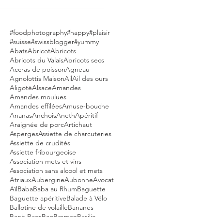
#foodphotography
#happy
#plaisir
#suisse
#swissblogger
#yummy
Abats
Abricot
Abricots
Abricots du Valais
Abricots secs
Accras de poisson
Agneau
Agnolottis Maison
Ail
Ail des ours
Aligoté
Alsace
Amandes
Amandes moulues
Amandes effilées
Amuse-bouche
Ananas
Anchois
Aneth
Apéritif
Araignée de porc
Artichaut
Asperges
Assiette de charcuteries
Assiette de crudités
Assiette fribourgeoise
Association mets et vins
Association sans alcool et mets
Atriaux
Aubergine
Aubonne
Avocat
Aïl
Baba
Baba au Rhum
Baguette
Baguette apéritive
Balade à Vélo
Ballotine de volaille
Bananes
Banh Baos
Bao
Barmen
Basilic