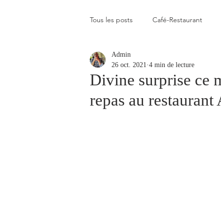
Tous les posts
Café-Restaurant
Admin
Elevé
Assez élevé
Raison
26 oct. 2021
4 min de lecture
Divine surprise ce m
repas au restaurant
Coup de coeur
Un flop à vite 
Blogs que j'aime visiter
Gastr
Plats en photos
Buvette alpa
Qui c'est celui-là ?
Recette vé