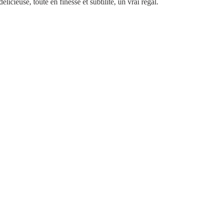
licieuse, toute en finesse et subtilité, un vrai régal. 