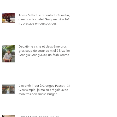
Après l’effort, le réconfort. Ce matin,
direction le chalet Grat perché à 1642
m, presque en dessous des
Gastlosen. C’est ma deuxième visite
au Chalet Grat et toujours avec autant
de plaisir.
Deuxième visite et deuxième gros,
gros coup de cœur ce midi à l'Atelier
Greng à Greng 3280, un établissement
repris depuis début avril 2025 par un
jeune couple, Valérie Bieri et Michel
Hojac.
Eleventh Floor à Granges-Paccot 1763.
C'est simple, je me suis régalé avec
mon très bon smash burger
"Oklahoma" en forma triples. Un
burger que j'ai noté 8,5 sur 10.
Repas " Coup de Coeur ", au