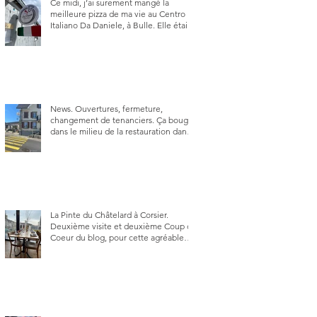
Ce midi, j’ai surement mangé la
meilleure pizza de ma vie au Centro
Italiano Da Daniele, à Bulle. Elle était
absolument parfaite.
News. Ouvertures, fermeture,
changement de tenanciers. Ça bouge
dans le milieu de la restauration dans
le canton de Fribourg. La prochaine
réouverture: l'Auberge des Trois Sapin
à Arconciel le 2 juin.
La Pinte du Châtelard à Corsier.
Deuxième visite et deuxième Coup de
Coeur du blog, pour cette agréable
Pinte, son accueil rare, et sa très
bonne cuisine.