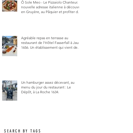
Ô Sole Meo - Le Pizzaiolo Chanteur. La
nouvelle adresse italienne à découvrir
en Gruyère, au Pâquier et profiter des
talents de chanteur du pizzaiolo, et
chanteur d'opéra dans l'âme, en
mangeant.
Agréable repas en terrasse au
restaurant de l'Hôtel Fasserfall à Jaun
1656. Un établissement qui vient de
changer de gérant et de chef, ce
début d'année.
Un hamburger assez décevant, au
menu du jour du restaurant : Le
Dépôt, à La Roche 1634.
SEARCH BY TAGS