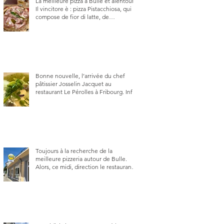
La meilleure pizza à Bulle et alentour.
Il vincitore è : pizza Pistacchiosa, qui se
compose de fior di latte, de
mortadelle, crème de pistache et
stracciatella, dal Centro Italiano, Da
Danielle.
Bonne nouvelle, l’arrivée du chef
pâtissier Josselin Jacquet au
restaurant Le Pérolles à Fribourg. Info
Gault & Millau Channel.
Toujours à la recherche de la
meilleure pizzeria autour de Bulle.
Alors, ce midi, direction le restaurant
le Tivoli, une adresse qui m’a été
conseillée sur FB et que je ne
connaissais pas.