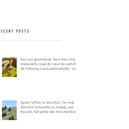
RECENT POSTS
Avis aux gourmands. Voici mes cinq
restaurants coup de cœur du canton
de Fribourg. Leurs particularités : un
très bon rapport qualité-prix-plaisir.
Alors, ne tardez pas à aller les visiter !
Après l’effort, le réconfort. Ce midi,
direction la buvette Le Vuipay, aux
Paccots, fait partie des trois meilleures
buvettes que j’ai visitées du canton de
Fribourg. Pour ne pas dire la
meilleure.