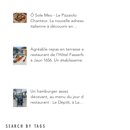
Ô Sole Meo - Le Pizzaiolo
Chanteur. La nouvelle adresse
italienne à découvrir en
Gruyère, au Pâquier et profiter
des talents de chanteur du
pizzaiolo, et chanteur d'opéra
dans l'âme, en mangeant.
Agréable repas en terrasse au
restaurant de l'Hôtel Fasserfall
à Jaun 1656. Un établissement
qui vient de changer de
gérant et de chef, ce début
d'année.
Un hamburger assez
décevant, au menu du jour du
restaurant : Le Dépôt, à La
Roche 1634.
SEARCH BY TAGS