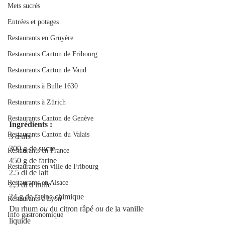
Mets sucrés
Entrées et potages
Restaurants en Gruyère
Restaurants Canton de Fribourg
Restaurants Canton de Vaud
Restaurants à Bulle 1630
Restaurants à Zürich
Restaurants Canton de Genève
Ingrédients :
Restaurants Canton du Valais
3 œufs
300 g de sucre
Restaurants en France
450 g de farine
Restaurants en ville de Fribourg
2.5 dl de lait
Restaurants en Alsace
2,5 dl d’huile
24 g de farine chimique
Restaurants à Lyon
Du rhum 
ou
 du citron râpé 
ou
 de la vanille 
Info gastronomique
liquide