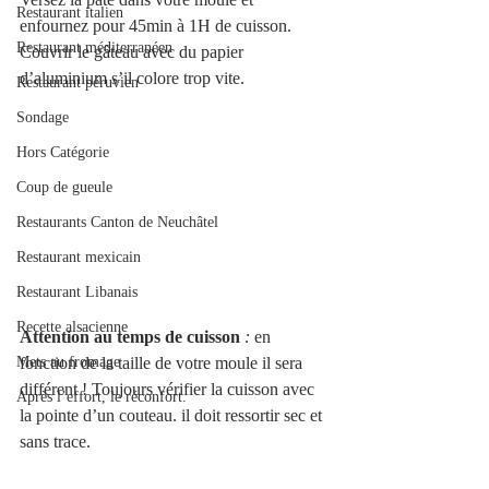
Restaurant italien
enfournez pour 45min à 1H de cuisson. 
Restaurant méditerranéen
Couvrir le gâteau avec du papier 
d’aluminium s’il colore trop vite.
Restaurant péruvien
Sondage
Hors Catégorie
Coup de gueule
Restaurants Canton de Neuchâtel
Restaurant mexicain
Restaurant Libanais
Recette alsacienne
Attention au temps de cuisson
:
 en 
fonction de la taille de votre moule il sera 
Mets au fromage
différent ! Toujours vérifier la cuisson avec 
Après l’effort, le réconfort.
la pointe d’un couteau. il doit ressortir sec et 
sans trace. 