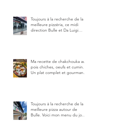
très bonne cuisine.
Toujours à la recherche de la
meilleure pizzéria, ce midi
direction Bulle et Da Luigi
Bella Napoli.
Ma recette de chakchouka aux
pois chiches, oeufs et cumin.
Un plat complet et gourmand,
qui peut être aussi bien
en manger au brunch, au
lunch ou au souper. Ma
recette en photos.
Toujours à la recherche de la
meilleure pizza autour de
Bulle. Voici mon menu du jour
au restaurant Trattoria 2.0, à La
Tour-de-Trême 1635.