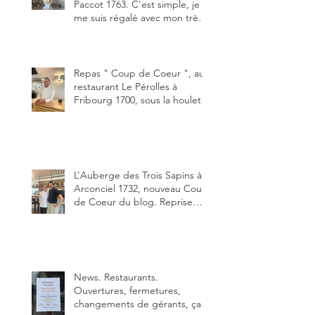
Paccot 1763. C'est simple, je
me suis régalé avec mon très
bon smash burger
"Oklahoma" en forma triples.
Un burger que j'ai noté 8,5 sur
10.
Repas " Coup de Coeur ", au
restaurant Le Pérolles à
Fribourg 1700, sous la houlette
depuis début février de Julien
Ayer et Victor Moriez le
nouveau chef des lieux.
L’Auberge des Trois Sapins à
Arconciel 1732, nouveau Coup
de Coeur du blog. Reprise
depuis quelques jours (le 2
juin), par Sandra Hayoz et
Sébastien Haas, elle cartonne
déjà.
News. Restaurants.
Ouvertures, fermetures,
changements de gérants, ça