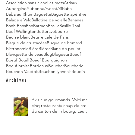
Association sans alcool et mets
Atriaux
Aubergine
Aubonne
Avocat
Aïl
Baba
Baba au Rhum
Baguette
Baguette apéritive
Balade à Vélo
Ballotine de volaille
Bananes
Banh Baos
Bao
Barmen
Basilic
Basilic Thai
Beef Wellington
Betterave
Beurre
Beurre blanc
Beurre café de Paris
Bisque de crustacées
Bisque de homard
Bistronomie
Bière
Bières
Blanc de poulet
Blanquette de veau
Blog
Blogueur
Boeuf
Boeuf Bouilli
Boeuf Bourguignon
Boeuf braisé
Bordeaux
Boucher
Boucherie
Bouchon Vaudois
Bouchon lyonnais
Boudin
Archives
Avis aux gourmands. Voici mes
cinq restaurants coup de cœur
du canton de Fribourg. Leurs
particularités : un très bon
rapport qualité-prix-plaisir.
Alors, ne tardez pas à aller les
visiter !