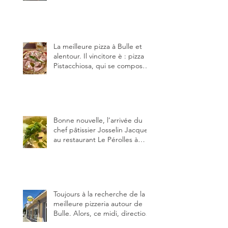
bouge dans le canton et
notamment à Bulle (trois
établissements), La Berra
(deux) et Charmey (un).
La meilleure pizza à Bulle et
alentour. Il vincitore è : pizza
Pistacchiosa, qui se compose
de fior di latte, de mortadelle,
crème de pistache et
stracciatella, dal Centro
Italiano, Da Danielle.
Bonne nouvelle, l’arrivée du
chef pâtissier Josselin Jacquet
au restaurant Le Pérolles à
Fribourg. Info Gault & Millau
Channel.
Toujours à la recherche de la
meilleure pizzeria autour de
Bulle. Alors, ce midi, direction
le restaurant le Tivoli, une