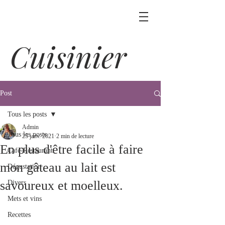
Cuisinier
Post
Tous les posts
Admin
Tous les posts
25 janv. 2021
2 min de lecture
En plus d'être facile à faire
Café-Restaurant
mon gâteau au lait est
Dégustation
savoureux et moelleux.
Divers
Mets et vins
Recettes