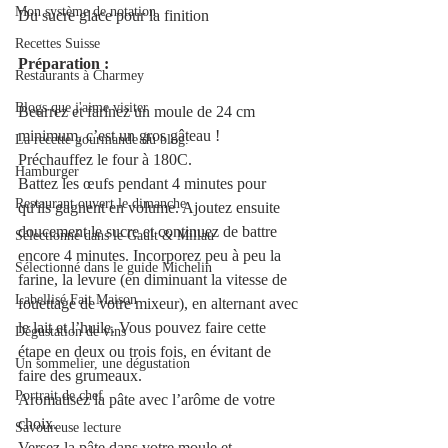
Mon système de notation
Du sucre glace pour la finition 
Recettes Suisse
Préparation :
Restaurants à Charmey
Blogs que j'aime visiter
Beurrez et farinez un moule de 24 cm 
minimum, c’est un gros gâteau ! 
La recette gourmande du blog.
Préchauffez le four à 180C.
Hamburger
Battez les œufs pendant 4 minutes pour 
Restaurant ouvert le dimanche
qu'ils gagnent en volume. Ajoutez ensuite 
doucement le sucre et continuez de battre 
Sélectionné dans le Gault & Millau
encore 4 minutes. Incorporez peu à peu la 
Sélectionné dans le guide Michelin
farine, la levure (en diminuant la vitesse de 
Labellisé Fait Maison
fouettage de votre mixeur), en alternant avec 
le lait et l’huile. Vous pouvez faire cette 
Dégustation de vins
étape en deux ou trois fois, en évitant de 
Un sommelier, une dégustation
faire des grumeaux.
Portrait de chef
Aromatisez la pâte avec l’arôme de votre 
choix.
Savoureuse lecture
Versez la pâte dans votre moule et 