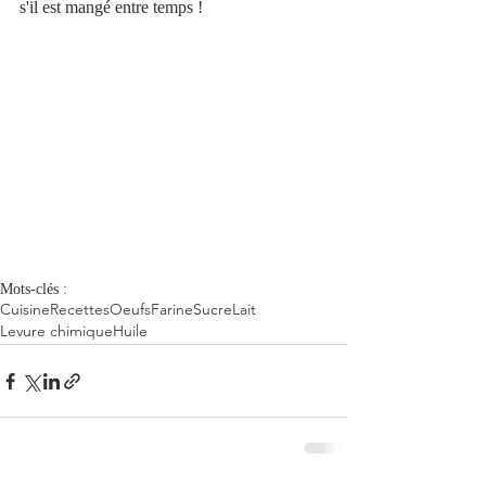
s'il est mangé entre temps !
Mots-clés :
Cuisine
Recettes
Oeufs
Farine
Sucre
Lait
Levure chimique
Huile