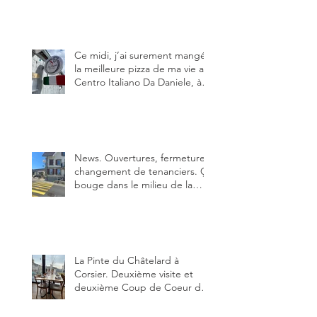
adresse qui m’a été conseillée
sur FB et que je ne connaissais
pas.
Ce midi, j’ai surement mangé
la meilleure pizza de ma vie au
Centro Italiano Da Daniele, à
Bulle. Elle était absolument
parfaite.
News. Ouvertures, fermeture,
changement de tenanciers. Ça
bouge dans le milieu de la
restauration dans le canton de
Fribourg. La prochaine
réouverture: l'Auberge des
Trois Sapin à Arconciel le 2
juin.
La Pinte du Châtelard à
Corsier. Deuxième visite et
deuxième Coup de Coeur du
blog, pour cette agréable
Pinte, son accueil rare, et sa