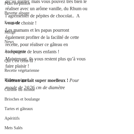
qu’au goûter, mais vous pouvez très bien le 
Plats en photos
réaliser avec un arôme vanille, du Rhum ou 
Buvette alpage
l’agrémenter de pépites de chocolat..  A 
Escapade
vous de choisir !
Les mamans et les papas pourront 
Mitigé
également profiter de la facilité de cette 
News
recette, pour réaliser ce gâteau en 
Au fourneau
compagnie de leurs enfants ! 
Maintenant, ils vous restent plus qu’à vous 
Qui c'est celui-là ?
faire plaisir ! 
Recette végétarienne
Recette végan
Gâteau au lait super moelleux ! 
Pour 
moule de 24/26 cm de diamètre
Cuisine du monde
Brioches et boulange
Tartes et gâteaux
Apéritifs
Mets Salés