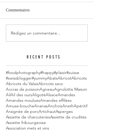
Commentaires
Rédigez un commentaire...
RECENT POSTS
#foodphotography
#happy
#plaisir
#suisse
#swissblogger
#yummy
Abats
Abricot
Abricots
Abricots du Valais
Abricots secs
Accras de poisson
Agneau
Agnolottis Maison
Ail
Ail des ours
Aligoté
Alsace
Amandes
Amandes moulues
Amandes effilées
Amuse-bouche
Ananas
Anchois
Aneth
Apéritif
Araignée de porc
Artichaut
Asperges
Assiette de charcuteries
Assiette de crudités
Assiette fribourgeoise
Association mets et vins