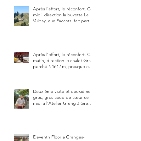
Après l’effort, le réconfort. Ce
midi, direction la buvette Le
Vuipay, aux Paccots, fait partie
des trois meilleures buvettes
que j’ai visitées du canton de
Fribourg. Pour ne pas dire la
meilleure.
Après l’effort, le réconfort. Ce
matin, direction le chalet Grat
perché à 1642 m, presque en
dessous des Gastlosen. C’est
ma deuxième visite au Chalet
Grat et toujours avec autant
de plaisir.
Deuxième visite et deuxième
gros, gros coup de cœur ce
midi à l'Atelier Greng à Greng
3280, un établissement repris
depuis début avril 2025 par un
jeune couple, Valérie Bieri et
Michel Hojac.
Eleventh Floor à Granges-