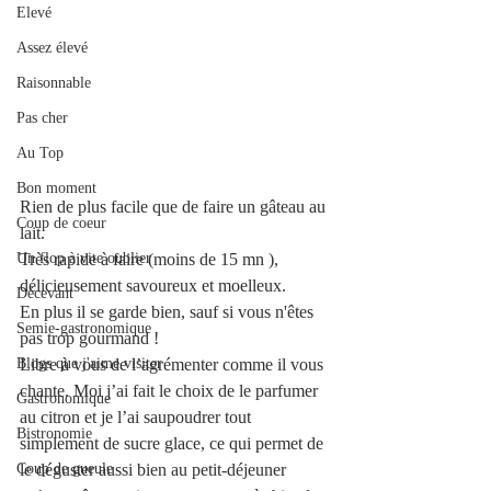
Elevé
Assez élevé
Raisonnable
Pas cher
Au Top
Bon moment
Rien de plus facile que de faire un gâteau au 
Coup de coeur
lait. 
Un flop à vite oublier
Très rapide à faire (moins de 15 mn ), 
délicieusement savoureux et moelleux.
Décevant
En plus il se garde bien, sauf si vous n'êtes 
Semie-gastronomique
pas trop gourmand ! 
Blogs que j'aime visiter
Libre à vous de l’agrémenter comme il vous 
chante. Moi j’ai fait le choix de le parfumer 
Gastronomique
au citron et je l’ai saupoudrer tout 
Bistronomie
simplement de sucre glace, ce qui permet de 
Coup de gueule
le déguster aussi bien au petit-déjeuner 