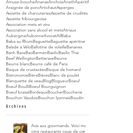
Amuse-bouche
Ananas
Anchois
Aneth
Apéritif
Araignée de porc
Artichaut
Asperges
Assiette de charcuteries
Assiette de crudités
Assiette fribourgeoise
Association mets et vins
Association sans alcool et mets
Atriaux
Aubergine
Aubonne
Avocat
Aïl
Baba
Baba au Rhum
Baguette
Baguette apéritive
Balade à Vélo
Ballotine de volaille
Bananes
Banh Baos
Bao
Barmen
Basilic
Basilic Thai
Beef Wellington
Betterave
Beurre
Beurre blanc
Beurre café de Paris
Bisque de crustacées
Bisque de homard
Bistronomie
Bière
Bières
Blanc de poulet
Blanquette de veau
Blog
Blogueur
Boeuf
Boeuf Bouilli
Boeuf Bourguignon
Boeuf braisé
Bordeaux
Boucher
Boucherie
Bouchon Vaudois
Bouchon lyonnais
Boudin
Archives
Avis aux gourmands. Voici mes
cinq restaurants coup de cœur