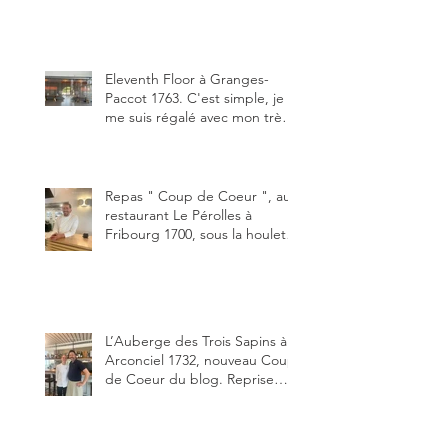
depuis début avril 2025 par un
jeune couple, Valérie Bieri et
Michel Hojac.
Eleventh Floor à Granges-
Paccot 1763. C'est simple, je
me suis régalé avec mon très
bon smash burger
"Oklahoma" en forma triples.
Un burger que j'ai noté 8,5 sur
10.
Repas " Coup de Coeur ", au
restaurant Le Pérolles à
Fribourg 1700, sous la houlette
depuis début février de Julien
Ayer et Victor Moriez le
nouveau chef des lieux.
L’Auberge des Trois Sapins à
Arconciel 1732, nouveau Coup
de Coeur du blog. Reprise
depuis quelques jours (le 2
juin), par Sandra Hayoz et
Sébastien Haas, elle cartonne