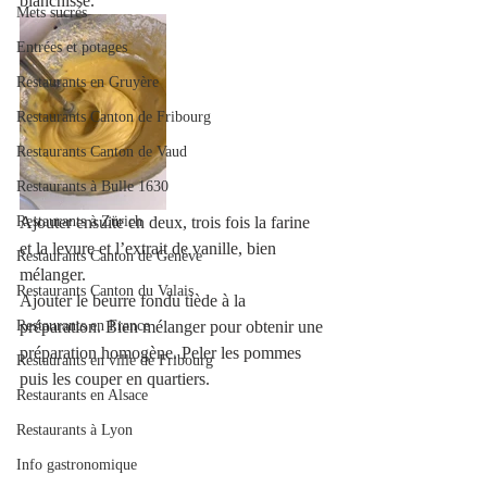
blanchisse. 
Mets sucrés
Entrées et potages
Restaurants en Gruyère
Restaurants Canton de Fribourg
Restaurants Canton de Vaud
Restaurants à Bulle 1630
Restaurants à Zürich
Ajouter ensuite en deux, trois fois la farine 
et la levure et l’extrait de vanille, bien 
Restaurants Canton de Genève
mélanger.
Restaurants Canton du Valais
Ajouter le beurre fondu tiède à la 
Restaurants en France
préparation. Bien mélanger pour obtenir une 
préparation homogène. Peler les pommes 
Restaurants en ville de Fribourg
puis les couper en quartiers.
Restaurants en Alsace
Restaurants à Lyon
Info gastronomique