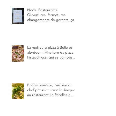
déjà.
News. Restaurants.
Ouvertures, fermetures,
changements de gérants, ça
bouge dans le canton et
notamment à Bulle (trois
établissements), La Berra
(deux) et Charmey (un).
La meilleure pizza à Bulle et
alentour. Il vincitore è : pizza
Pistacchiosa, qui se compose
de fior di latte, de mortadelle,
crème de pistache et
stracciatella, dal Centro
Italiano, Da Danielle.
Bonne nouvelle, l’arrivée du
chef pâtissier Josselin Jacquet
au restaurant Le Pérolles à
Fribourg. Info Gault & Millau
Channel.