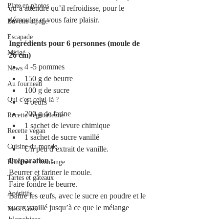
Plats en photos
qu’à attendre qu’il refroidisse, pour le 
démouler et vous faire plaisir.
Buvette alpage
Escapade
Ingrédients pour 6 personnes (moule de 
Mitigé
26 cm)
4 -5 pommes 
News
150 g de beurre
Au fourneau
100 g de sucre
Qui c'est celui-là ?
4 oeufs
200 g de farine
Recette végétarienne
1 sachet de levure chimique
Recette végan
1 sachet de sucre vanillé
Cuisine du monde
Un peu d’extrait de vanille. 
Préparation :
Brioches et boulange
Beurrer et fariner le moule.
Tartes et gâteaux
Faire fondre le beurre.
Apéritifs
Battre les œufs, avec le sucre en poudre et le 
sucre vanillé jusqu’à ce que le mélange 
Mets Salés