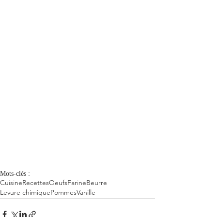
Mots-clés :
Cuisine
Recettes
Oeufs
Farine
Beurre
Levure chimique
Pommes
Vanille