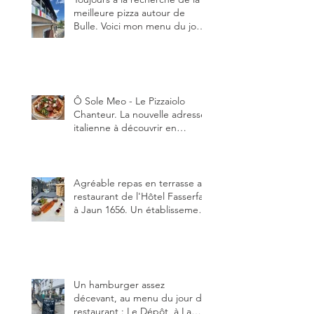
meilleure pizza autour de
Bulle. Voici mon menu du jour
au restaurant Trattoria 2.0, à La
Tour-de-Trême 1635.
Ô Sole Meo - Le Pizzaiolo
Chanteur. La nouvelle adresse
italienne à découvrir en
Gruyère, au Pâquier et profiter
des talents de chanteur du
pizzaiolo, et chanteur d'opéra
dans l'âme, en mangeant.
Agréable repas en terrasse au
restaurant de l'Hôtel Fasserfall
à Jaun 1656. Un établissement
qui vient de changer de
gérant et de chef, ce début
d'année.
Un hamburger assez
décevant, au menu du jour du
restaurant : Le Dépôt, à La