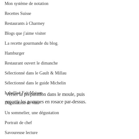
Mon système de notation
Recettes Suisse
Restaurants à Charmey
Blogs que j'aime visiter
La recette gourmande du blog.
Hamburger
Restaurant ouvert le dimanche
Sélectionné dans le Gault & Millau
Sélectionné dans le guide Michelin
Labellisé Fait Maison
Verser la préparation dans le moule, puis 
repartir les pommes en rosace par-dessus.
Dégustation de vins
Un sommelier, une dégustation
Portrait de chef
Savoureuse lecture