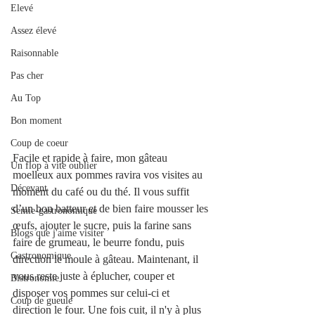
Elevé
Assez élevé
Raisonnable
Pas cher
Au Top
Bon moment
Coup de coeur
Facile et rapide à faire, mon gâteau 
Un flop à vite oublier
moelleux aux pommes ravira vos visites au 
Décevant
moment du café ou du thé. Il vous suffit 
d’un bon batteur et de bien faire mousser les 
Semie-gastronomique
œufs, ajouter le sucre, puis la farine sans 
Blogs que j'aime visiter
faire de grumeau, le beurre fondu, puis 
Gastronomique
direction le moule à gâteau. Maintenant, il 
vous reste juste à éplucher, couper et 
Bistronomie
disposer vos pommes sur celui-ci et 
Coup de gueule
direction le four. Une fois cuit, il n'y à plus 