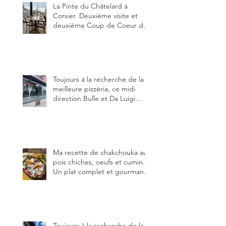
La Pinte du Châtelard à
Corsier. Deuxième visite et
deuxième Coup de Coeur du
blog, pour cette agréable
Pinte, son accueil rare, et sa
très bonne cuisine.
Toujours à la recherche de la
meilleure pizzéria, ce midi
direction Bulle et Da Luigi
Bella Napoli.
Ma recette de chakchouka aux
pois chiches, oeufs et cumin.
Un plat complet et gourmand,
qui peut être aussi bien
en manger au brunch, au
lunch ou au souper. Ma
recette en photos.
Toujours à la recherche de la