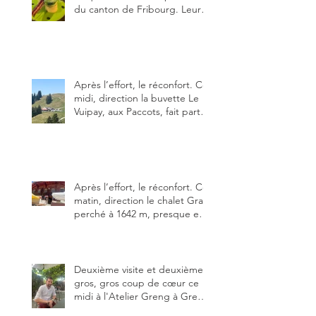
du canton de Fribourg. Leurs
particularités : un très bon
rapport qualité-prix-plaisir.
Alors, ne tardez pas à aller les
visiter !
Après l’effort, le réconfort. Ce
midi, direction la buvette Le
Vuipay, aux Paccots, fait partie
des trois meilleures buvettes
que j’ai visitées du canton de
Fribourg. Pour ne pas dire la
meilleure.
Après l’effort, le réconfort. Ce
matin, direction le chalet Grat
perché à 1642 m, presque en
dessous des Gastlosen. C’est
ma deuxième visite au Chalet
Grat et toujours avec autant
de plaisir.
Deuxième visite et deuxième
gros, gros coup de cœur ce
midi à l'Atelier Greng à Greng
3280, un établissement repris