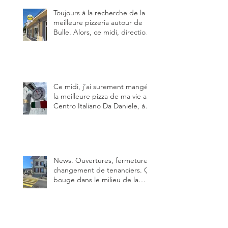
Toujours à la recherche de la
meilleure pizzeria autour de
Bulle. Alors, ce midi, direction
le restaurant le Tivoli, une
adresse qui m’a été conseillée
sur FB et que je ne connaissais
pas.
Ce midi, j’ai surement mangé
la meilleure pizza de ma vie au
Centro Italiano Da Daniele, à
Bulle. Elle était absolument
parfaite.
News. Ouvertures, fermeture,
changement de tenanciers. Ça
bouge dans le milieu de la
restauration dans le canton de
Fribourg. La prochaine
réouverture: l'Auberge des
Trois Sapin à Arconciel le 2
juin.