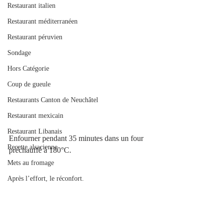
Restaurant italien
Restaurant méditerranéen
Restaurant péruvien
Sondage
Hors Catégorie
Coup de gueule
Restaurants Canton de Neuchâtel
Restaurant mexicain
Restaurant Libanais
Enfourner pendant 35 minutes dans un four 
Recette alsacienne
préchauffé à 180°C.
Mets au fromage
Après l’effort, le réconfort.