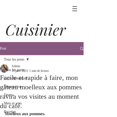
Cuisinier
Post
Tous les posts
Admin
Tous les posts
13 janv. 2021
1 min de lecture
Facile et rapide à faire, mon
Café-Restaurant
gâteau moelleux aux pommes
Dégustation
ravira vos visites au moment
Divers
Mets et vins
du café.
Recettes
Moelleux aux pommes.