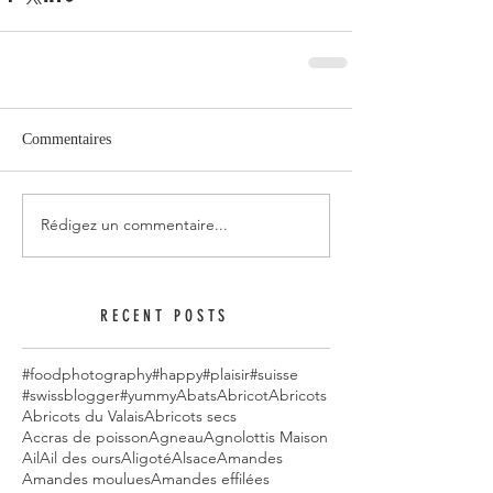
Commentaires
Rédigez un commentaire...
RECENT POSTS
#foodphotography
#happy
#plaisir
#suisse
#swissblogger
#yummy
Abats
Abricot
Abricots
Abricots du Valais
Abricots secs
Accras de poisson
Agneau
Agnolottis Maison
Ail
Ail des ours
Aligoté
Alsace
Amandes
Amandes moulues
Amandes effilées