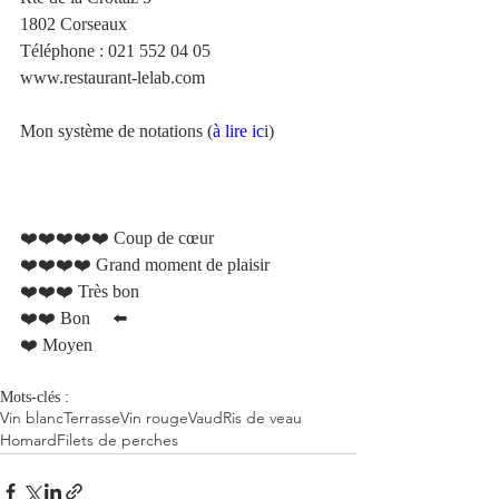
1802 Corseaux
Téléphone
 : 
021 552 04 05
www.restaurant-lelab.com  
Mon système de notations (
à lire ic
i)
❤️❤️❤️❤️❤️ Coup de cœur 	
❤️❤️❤️❤️ Grand moment de plaisir 
❤️❤️❤️ Très bon 
❤️❤️ Bon     ⬅️
❤️ Moyen 
Mots-clés :
Vin blanc
Terrasse
Vin rouge
Vaud
Ris de veau
Homard
Filets de perches