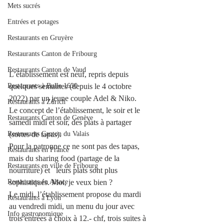
Mets sucrés
Entrées et potages
Restaurants en Gruyère
Restaurants Canton de Fribourg
Restaurants Canton de Vaud
L’établissement est neuf, repris depuis 
Restaurants à Bulle 1630
quelques semaines (depuis le 4 octobre 
2022) par un jeune couple Adel & Niko.
Restaurants à Zürich
Le concept de l’établissement, le soir et le 
Restaurants Canton de Genève
samedi midi et soir, des plats à partager 
Restaurants Canton du Valais
(sortes de tapas).
Pour la patronne ce ne sont pas des tapas, 
Restaurants en France
mais du sharing food (partage de la 
Restaurants en ville de Fribourg
nourriture) et   leurs plats sont plus 
Restaurants en Alsace
sophistiqués. Moi, je veux bien ?
Le midi, l’établissement propose du mardi 
Restaurants à Lyon
au vendredi midi, un menu du jour avec 
Info gastronomique
trois entrées à choix à 12.- chf, trois suites à 