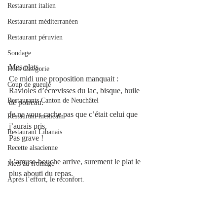
Restaurant italien
Restaurant méditerranéen
Restaurant péruvien
Sondage
Mes plats.
Hors Catégorie
Ce midi une proposition manquait : 
Coup de gueule
Ravioles d’écrevisses du lac, bisque, huile 
Restaurants Canton de Neuchâtel
de poireau.
Je ne vous cache pas que c’était celui que 
Restaurant mexicain
j’aurais pris.
Restaurant Libanais
Pas grave !
Recette alsacienne
L’amuse-bouche arrive, surement le plat le 
Mets au fromage
plus abouti du repas. 
Après l’effort, le réconfort.