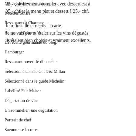
Mon système de notation
22.- chf. Le menu complet avec dessert est à 
35.- chf et le menu plat et dessert à 25.- chf.
Recettes Suisse
Restaurants à Charmey
Je m’installe et reçois la carte. 
Blogs que j'aime visiter
Je ne vais pas m’étaler sur les vins dégustés, 
ils étaient bien choisis et vraiment excellents.
La recette gourmande du blog.
Hamburger
Restaurant ouvert le dimanche
Sélectionné dans le Gault & Millau
Sélectionné dans le guide Michelin
Labellisé Fait Maison
Dégustation de vins
Un sommelier, une dégustation
Portrait de chef
Savoureuse lecture