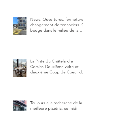
News. Ouvertures, fermeture,
changement de tenanciers. Ça
bouge dans le milieu de la
restauration dans le canton de
Fribourg. La prochaine
réouverture: l'Auberge des
Trois Sapin à Arconciel le 2
juin.
La Pinte du Châtelard à
Corsier. Deuxième visite et
deuxième Coup de Coeur du
blog, pour cette agréable
Pinte, son accueil rare, et sa
très bonne cuisine.
Toujours à la recherche de la
meilleure pizzéria, ce midi
direction Bulle et Da Luigi
Bella Napoli.