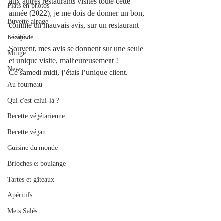
aux autres restaurants visités toute cette 
Plats en photos
année (2022), je me dois de donner un bon, 
Buvette alpage
comme un mauvais avis, sur un restaurant 
visité.
Escapade
Souvent, mes avis se donnent sur une seule 
Mitigé
et unique visite, malheureusement !
News
Ce samedi midi, j’étais l’unique client. 
Au fourneau
Qui c'est celui-là ?
Recette végétarienne
Recette végan
Cuisine du monde
Brioches et boulange
Tartes et gâteaux
Apéritifs
Mets Salés