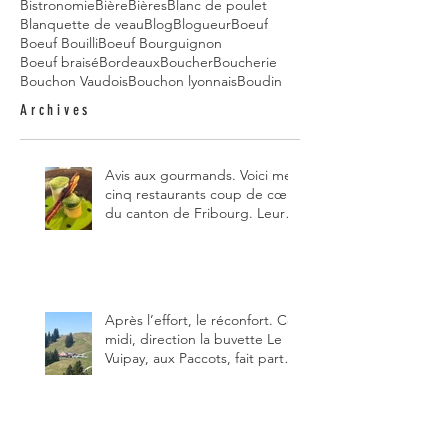
Bistronomie
Bière
Bières
Blanc de poulet
Blanquette de veau
Blog
Blogueur
Boeuf
Boeuf Bouilli
Boeuf Bourguignon
Boeuf braisé
Bordeaux
Boucher
Boucherie
Bouchon Vaudois
Bouchon lyonnais
Boudin
Archives
Avis aux gourmands. Voici mes
cinq restaurants coup de cœur
du canton de Fribourg. Leurs
particularités : un très bon
rapport qualité-prix-plaisir.
Alors, ne tardez pas à aller les
visiter !
Après l’effort, le réconfort. Ce
midi, direction la buvette Le
Vuipay, aux Paccots, fait partie
des trois meilleures buvettes
que j’ai visitées du canton de
Fribourg. Pour ne pas dire la
meilleure.