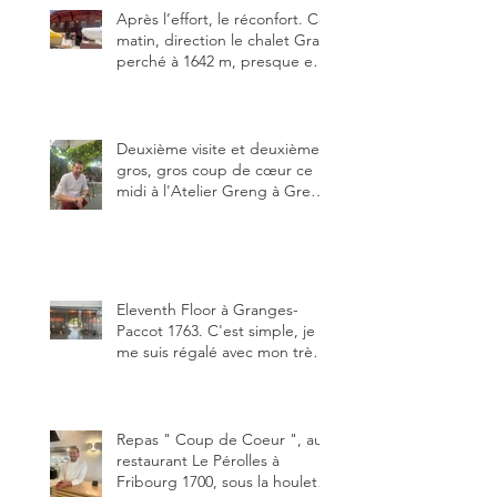
Après l’effort, le réconfort. Ce
matin, direction le chalet Grat
perché à 1642 m, presque en
dessous des Gastlosen. C’est
ma deuxième visite au Chalet
Grat et toujours avec autant
de plaisir.
Deuxième visite et deuxième
gros, gros coup de cœur ce
midi à l'Atelier Greng à Greng
3280, un établissement repris
depuis début avril 2025 par un
jeune couple, Valérie Bieri et
Michel Hojac.
Eleventh Floor à Granges-
Paccot 1763. C'est simple, je
me suis régalé avec mon très
bon smash burger
"Oklahoma" en forma triples.
Un burger que j'ai noté 8,5 sur
10.
Repas " Coup de Coeur ", au
restaurant Le Pérolles à
Fribourg 1700, sous la houlette