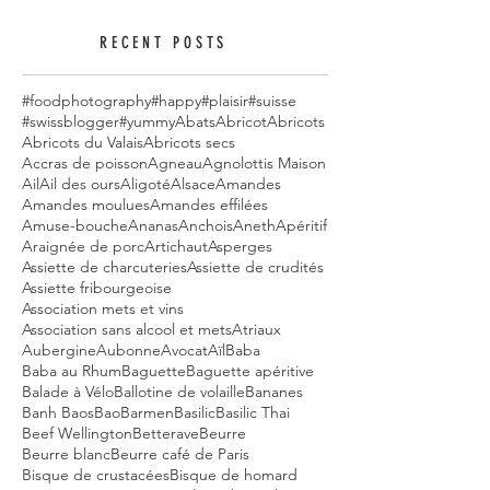
RECENT POSTS
#foodphotography
#happy
#plaisir
#suisse
#swissblogger
#yummy
Abats
Abricot
Abricots
Abricots du Valais
Abricots secs
Accras de poisson
Agneau
Agnolottis Maison
Ail
Ail des ours
Aligoté
Alsace
Amandes
Amandes moulues
Amandes effilées
Amuse-bouche
Ananas
Anchois
Aneth
Apéritif
Araignée de porc
Artichaut
Asperges
Assiette de charcuteries
Assiette de crudités
Assiette fribourgeoise
Association mets et vins
Association sans alcool et mets
Atriaux
Aubergine
Aubonne
Avocat
Aïl
Baba
Baba au Rhum
Baguette
Baguette apéritive
Balade à Vélo
Ballotine de volaille
Bananes
Banh Baos
Bao
Barmen
Basilic
Basilic Thai
Beef Wellington
Betterave
Beurre
Beurre blanc
Beurre café de Paris
Bisque de crustacées
Bisque de homard