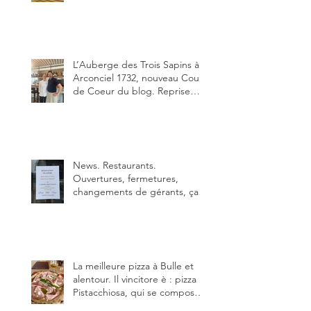
depuis début février de Julien
Ayer et Victor Moriez le
nouveau chef des lieux.
L’Auberge des Trois Sapins à
Arconciel 1732, nouveau Coup
de Coeur du blog. Reprise
depuis quelques jours (le 2
juin), par Sandra Hayoz et
Sébastien Haas, elle cartonne
déjà.
News. Restaurants.
Ouvertures, fermetures,
changements de gérants, ça
bouge dans le canton et
notamment à Bulle (trois
établissements), La Berra
(deux) et Charmey (un).
La meilleure pizza à Bulle et
alentour. Il vincitore è : pizza
Pistacchiosa, qui se compose
de fior di latte, de mortadelle,