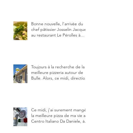
crème de pistache et
stracciatella, dal Centro
Italiano, Da Danielle.
Bonne nouvelle, l’arrivée du
chef pâtissier Josselin Jacquet
au restaurant Le Pérolles à
Fribourg. Info Gault & Millau
Channel.
Toujours à la recherche de la
meilleure pizzeria autour de
Bulle. Alors, ce midi, direction
le restaurant le Tivoli, une
adresse qui m’a été conseillée
sur FB et que je ne connaissais
pas.
Ce midi, j’ai surement mangé
la meilleure pizza de ma vie au
Centro Italiano Da Daniele, à
Bulle. Elle était absolument
parfaite.