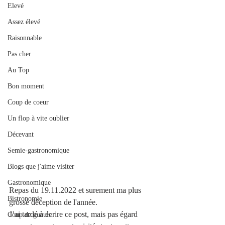
Elevé
Assez élevé
Raisonnable
Pas cher
Au Top
Bon moment
Coup de coeur
Un flop à vite oublier
Décevant
Semie-gastronomique
Blogs que j'aime visiter
Gastronomique
Repas du 19.11.2022 et surement ma plus 
Bistronomie
grosse déception de l'année.
J’ai tardé à écrire ce post, mais pas égard 
Coup de gueule