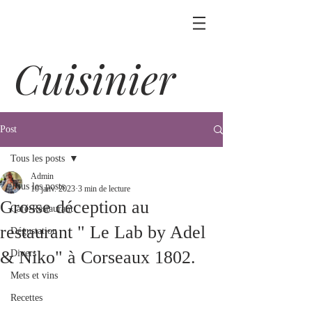
Cuisinier
Post
Tous les posts
Admin
Tous les posts
10 janv. 2023
3 min de lecture
Grosse déception au
Café-Restaurant
restaurant " Le Lab by Adel
Dégustation
& Niko" à Corseaux 1802.
Divers
Mets et vins
Recettes