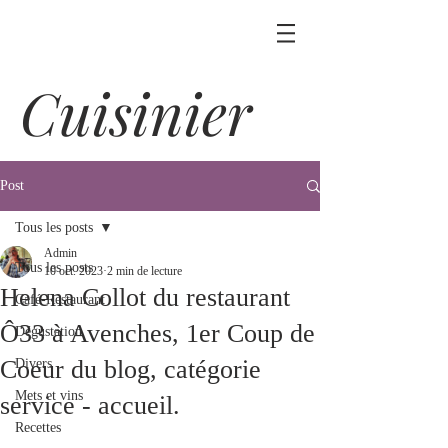
Cuisinier
Post
Tous les posts
Admin
Tous les posts
10 oct. 2023
2 min de lecture
Helena Collot du restaurant
Café-Restaurant
Ô33 à Avenches, 1er Coup de
Dégustation
Coeur du blog, catégorie
Divers
Mets et vins
service - accueil.
Recettes