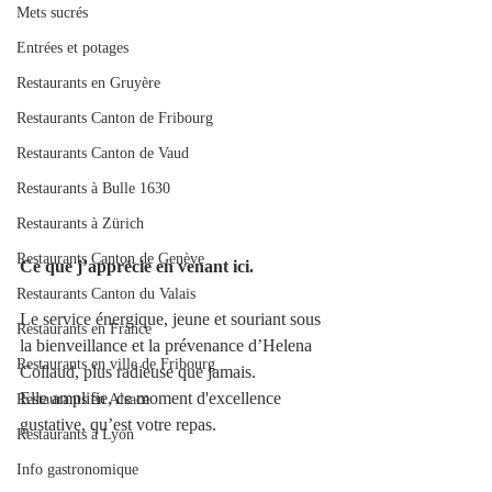
Mets sucrés
Entrées et potages
Restaurants en Gruyère
Restaurants Canton de Fribourg
Restaurants Canton de Vaud
Restaurants à Bulle 1630
Restaurants à Zürich
Restaurants Canton de Genève
Ce que j’apprécie en venant ici.
Restaurants Canton du Valais
Le service énergique, jeune et souriant sous 
Restaurants en France
la bienveillance et la prévenance d’Helena 
Restaurants en ville de Fribourg
Collaud, plus radieuse que jamais.
Elle amplifie, ce moment d'excellence 
Restaurants en Alsace
gustative, qu’est votre repas.
Restaurants à Lyon
Info gastronomique