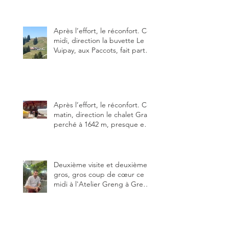
Alors, ne tardez pas à aller les
visiter !
Après l’effort, le réconfort. Ce
midi, direction la buvette Le
Vuipay, aux Paccots, fait partie
des trois meilleures buvettes
que j’ai visitées du canton de
Fribourg. Pour ne pas dire la
meilleure.
Après l’effort, le réconfort. Ce
matin, direction le chalet Grat
perché à 1642 m, presque en
dessous des Gastlosen. C’est
ma deuxième visite au Chalet
Grat et toujours avec autant
de plaisir.
Deuxième visite et deuxième
gros, gros coup de cœur ce
midi à l'Atelier Greng à Greng
3280, un établissement repris
depuis début avril 2025 par un
jeune couple, Valérie Bieri et
Michel Hojac.