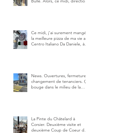
Bulle. Alors, ce midi, direction
le restaurant le Tivoli, une
adresse qui m’a été conseillée
sur FB et que je ne connaissais
pas.
Ce midi, j’ai surement mangé
la meilleure pizza de ma vie au
Centro Italiano Da Daniele, à
Bulle. Elle était absolument
parfaite.
News. Ouvertures, fermeture,
changement de tenanciers. Ça
bouge dans le milieu de la
restauration dans le canton de
Fribourg. La prochaine
réouverture: l'Auberge des
Trois Sapin à Arconciel le 2
juin.
La Pinte du Châtelard à
Corsier. Deuxième visite et
deuxième Coup de Coeur du