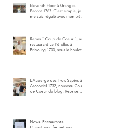
Eleventh Floor à Granges-
Paccot 1763. C'est simple, je
me suis régalé avec mon très
bon smash burger
"Oklahoma" en forma triples.
Un burger que j'ai noté 8,5 sur
10.
Repas " Coup de Coeur ", au
restaurant Le Pérolles à
Fribourg 1700, sous la houlette
depuis début février de Julien
Ayer et Victor Moriez le
nouveau chef des lieux.
L’Auberge des Trois Sapins à
Arconciel 1732, nouveau Coup
de Coeur du blog. Reprise
depuis quelques jours (le 2
juin), par Sandra Hayoz et
Sébastien Haas, elle cartonne
déjà.
News. Restaurants.
Ouvertures, fermetures,