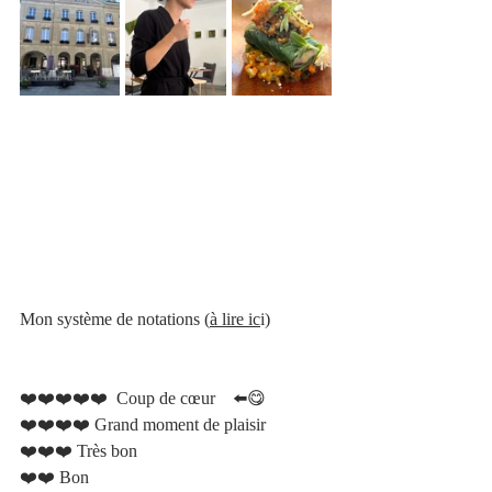
Mon système de notations 
(
à lire ic
i)
❤️❤️❤️❤️❤️  Coup de cœur    ⬅️😋 
❤️❤️❤️❤️ Grand moment de plaisir 
❤️❤️❤️ Très bon 
❤️❤️ Bon 