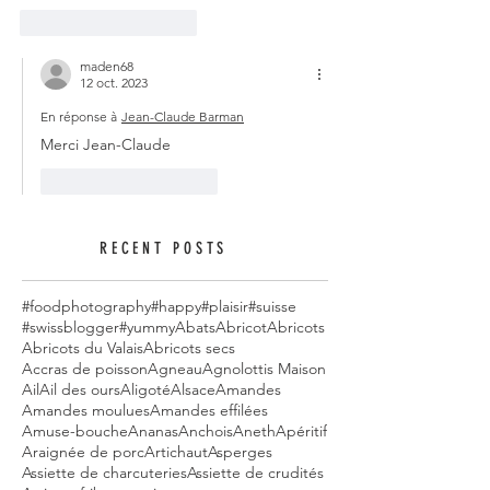
J'aime
Répondre
maden68
12 oct. 2023
En réponse à
Jean-Claude Barman
Merci Jean-Claude 
J'aime
Répondre
RECENT POSTS
#foodphotography
#happy
#plaisir
#suisse
#swissblogger
#yummy
Abats
Abricot
Abricots
Abricots du Valais
Abricots secs
Accras de poisson
Agneau
Agnolottis Maison
Ail
Ail des ours
Aligoté
Alsace
Amandes
Amandes moulues
Amandes effilées
Amuse-bouche
Ananas
Anchois
Aneth
Apéritif
Araignée de porc
Artichaut
Asperges
Assiette de charcuteries
Assiette de crudités