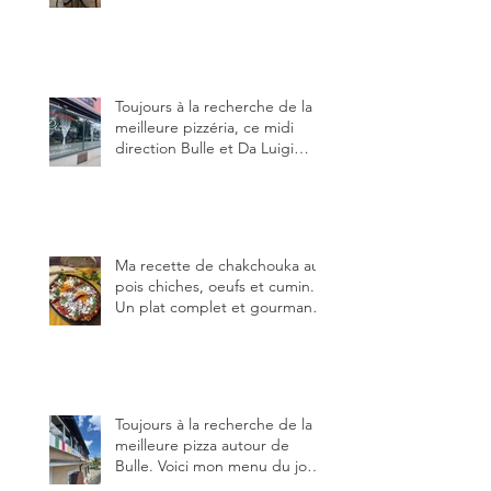
blog, pour cette agréable
Pinte, son accueil rare, et sa
très bonne cuisine.
Toujours à la recherche de la
meilleure pizzéria, ce midi
direction Bulle et Da Luigi
Bella Napoli.
Ma recette de chakchouka aux
pois chiches, oeufs et cumin.
Un plat complet et gourmand,
qui peut être aussi bien
en manger au brunch, au
lunch ou au souper. Ma
recette en photos.
Toujours à la recherche de la
meilleure pizza autour de
Bulle. Voici mon menu du jour
au restaurant Trattoria 2.0, à La