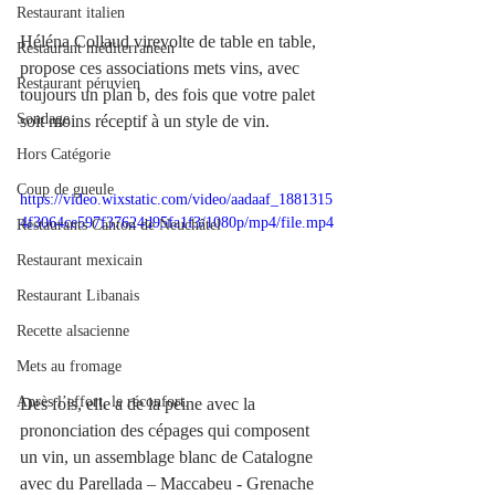
Restaurant italien
Héléna Collaud 
virevolte de table en table, 
Restaurant méditerranéen
propose ces associations mets vins, avec 
Restaurant péruvien
toujours un plan b, des fois que votre palet 
Sondage
soit moins réceptif à un style de vin. 
Hors Catégorie
Coup de gueule
https://video.wixstatic.com/video/aadaaf_1881315
4f3064ce597f37624d95fa1f3/1080p/mp4/file.mp4
Restaurants Canton de Neuchâtel
Restaurant mexicain
Restaurant Libanais
Recette alsacienne
Mets au fromage
Après l’effort, le réconfort.
Des fois, elle a de la peine avec la 
prononciation des cépages qui composent 
un vin, un assemblage blanc de Catalogne 
avec du Parellada – Maccabeu - Grenache 