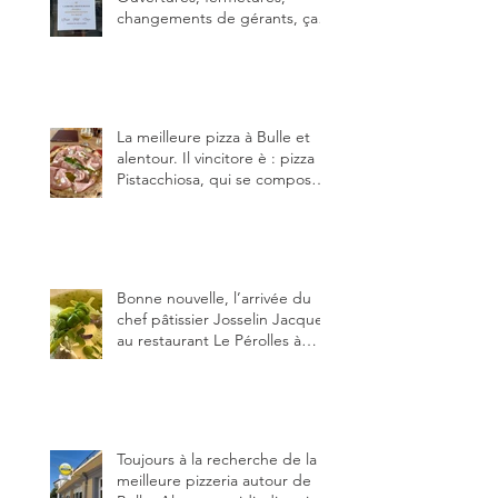
changements de gérants, ça
bouge dans le canton et
notamment à Bulle (trois
établissements), La Berra
(deux) et Charmey (un).
La meilleure pizza à Bulle et
alentour. Il vincitore è : pizza
Pistacchiosa, qui se compose
de fior di latte, de mortadelle,
crème de pistache et
stracciatella, dal Centro
Italiano, Da Danielle.
Bonne nouvelle, l’arrivée du
chef pâtissier Josselin Jacquet
au restaurant Le Pérolles à
Fribourg. Info Gault & Millau
Channel.
Toujours à la recherche de la
meilleure pizzeria autour de