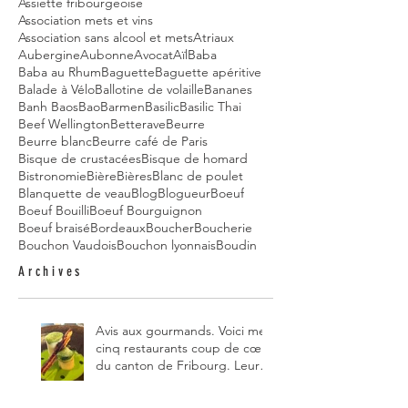
Assiette fribourgeoise
Association mets et vins
Association sans alcool et mets
Atriaux
Aubergine
Aubonne
Avocat
Aïl
Baba
Baba au Rhum
Baguette
Baguette apéritive
Balade à Vélo
Ballotine de volaille
Bananes
Banh Baos
Bao
Barmen
Basilic
Basilic Thai
Beef Wellington
Betterave
Beurre
Beurre blanc
Beurre café de Paris
Bisque de crustacées
Bisque de homard
Bistronomie
Bière
Bières
Blanc de poulet
Blanquette de veau
Blog
Blogueur
Boeuf
Boeuf Bouilli
Boeuf Bourguignon
Boeuf braisé
Bordeaux
Boucher
Boucherie
Bouchon Vaudois
Bouchon lyonnais
Boudin
Archives
Avis aux gourmands. Voici mes
cinq restaurants coup de cœur
du canton de Fribourg. Leurs
particularités : un très bon
rapport qualité-prix-plaisir.