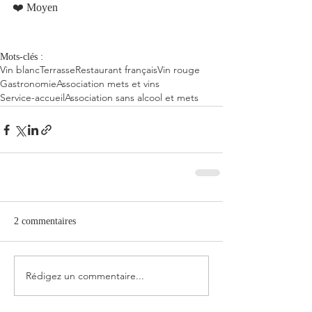
❤️ Moyen 
Mots-clés :
Vin blanc
Terrasse
Restaurant français
Vin rouge
Gastronomie
Association mets et vins
Service-accueil
Association sans alcool et mets
2 commentaires
Rédigez un commentaire...