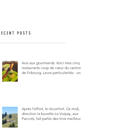
RECENT POSTS
Avis aux gourmands. Voici mes cinq
restaurants coup de cœur du canton
de Fribourg. Leurs particularités : un
très bon rapport qualité-prix-plaisir.
Alors, ne tardez pas à aller les visiter !
Après l’effort, le réconfort. Ce midi,
direction la buvette Le Vuipay, aux
Paccots, fait partie des trois meilleures
buvettes que j’ai visitées du canton de
Fribourg. Pour ne pas dire la
meilleure.