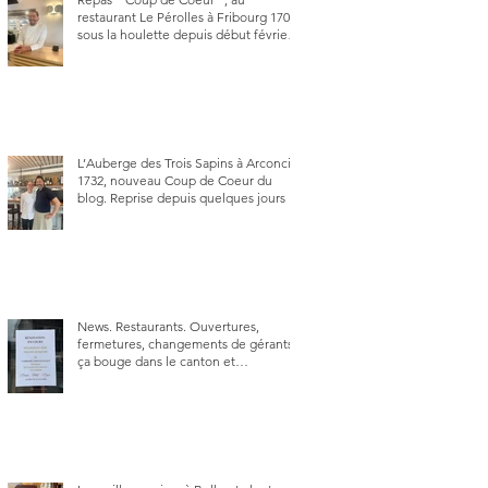
restaurant Le Pérolles à Fribourg 1700,
sous la houlette depuis début février
de Julien Ayer et Victor Moriez le
nouveau chef des lieux.
L’Auberge des Trois Sapins à Arconciel
1732, nouveau Coup de Coeur du
blog. Reprise depuis quelques jours (le
2 juin), par Sandra Hayoz et Sébastien
Haas, elle cartonne déjà.
News. Restaurants. Ouvertures,
fermetures, changements de gérants,
ça bouge dans le canton et
notamment à Bulle (trois
établissements), La Berra (deux) et
Charmey (un).