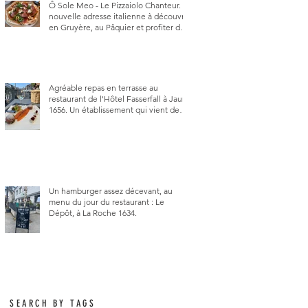
Ô Sole Meo - Le Pizzaiolo Chanteur. La
nouvelle adresse italienne à découvrir
en Gruyère, au Pâquier et profiter des
talents de chanteur du pizzaiolo, et
chanteur d'opéra dans l'âme, en
mangeant.
Agréable repas en terrasse au
restaurant de l'Hôtel Fasserfall à Jaun
1656. Un établissement qui vient de
changer de gérant et de chef, ce
début d'année.
Un hamburger assez décevant, au
menu du jour du restaurant : Le
Dépôt, à La Roche 1634.
SEARCH BY TAGS