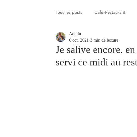
Tous les posts
Café-Restaurant
Admin
Elevé
Assez élevé
Raison
6 oct. 2021
3 min de lecture
Je salive encore, en
servi ce midi au res
Coup de coeur
Un flop à vite 
Blogs que j'aime visiter
Gastr
Plats en photos
Buvette alpa
Qui c'est celui-là ?
Recette vé