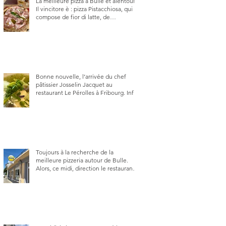
La meilleure pizza à Bulle et alentour.
Il vincitore è : pizza Pistacchiosa, qui se
compose de fior di latte, de
mortadelle, crème de pistache et
stracciatella, dal Centro Italiano, Da
Danielle.
Bonne nouvelle, l’arrivée du chef
pâtissier Josselin Jacquet au
restaurant Le Pérolles à Fribourg. Info
Gault & Millau Channel.
Toujours à la recherche de la
meilleure pizzeria autour de Bulle.
Alors, ce midi, direction le restaurant
le Tivoli, une adresse qui m’a été
conseillée sur FB et que je ne
connaissais pas.