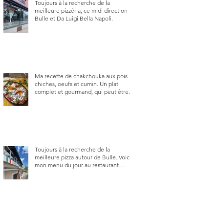
Toujours à la recherche de la
meilleure pizzéria, ce midi direction
Bulle et Da Luigi Bella Napoli.
Ma recette de chakchouka aux pois
chiches, oeufs et cumin. Un plat
complet et gourmand, qui peut être
aussi bien en manger au brunch, au
lunch ou au souper. Ma recette en
photos.
Toujours à la recherche de la
meilleure pizza autour de Bulle. Voici
mon menu du jour au restaurant
Trattoria 2.0, à La Tour-de-Trême 1635.