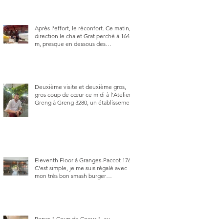
Après l’effort, le réconfort. Ce matin,
direction le chalet Grat perché à 1642
m, presque en dessous des
Gastlosen. C’est ma deuxième visite
au Chalet Grat et toujours avec autant
de plaisir.
Deuxième visite et deuxième gros,
gros coup de cœur ce midi à l'Atelier
Greng à Greng 3280, un établissement
repris depuis début avril 2025 par un
jeune couple, Valérie Bieri et Michel
Hojac.
Eleventh Floor à Granges-Paccot 1763.
C'est simple, je me suis régalé avec
mon très bon smash burger
"Oklahoma" en forma triples. Un
burger que j'ai noté 8,5 sur 10.
Repas " Coup de Coeur ", au