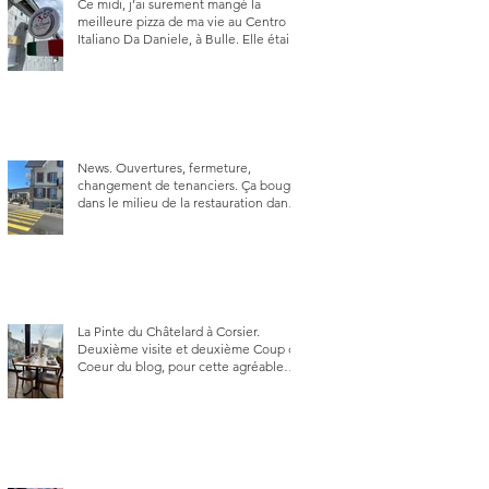
Ce midi, j’ai surement mangé la
meilleure pizza de ma vie au Centro
Italiano Da Daniele, à Bulle. Elle était
absolument parfaite.
News. Ouvertures, fermeture,
changement de tenanciers. Ça bouge
dans le milieu de la restauration dans
le canton de Fribourg. La prochaine
réouverture: l'Auberge des Trois Sapin
à Arconciel le 2 juin.
La Pinte du Châtelard à Corsier.
Deuxième visite et deuxième Coup de
Coeur du blog, pour cette agréable
Pinte, son accueil rare, et sa très
bonne cuisine.