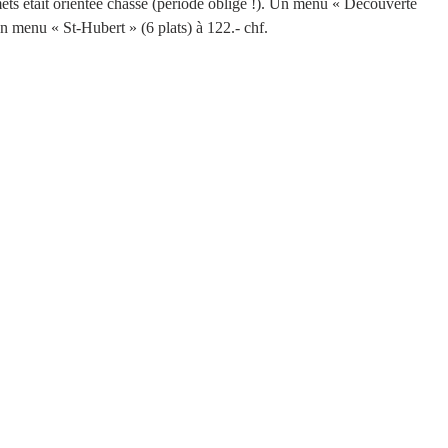
mets était orientée chasse (période oblige !). Un menu « Découverte 
 un menu « St-Hubert » (6 plats) à 122.- chf.