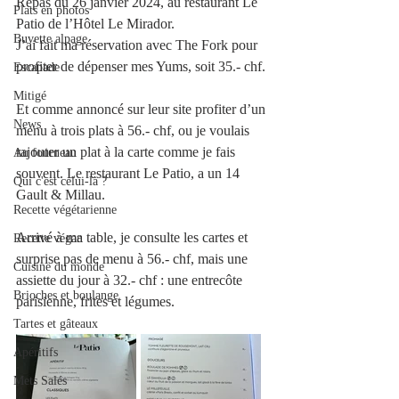
Repas du 26 janvier 2024, au restaurant Le 
Plats en photos
Patio de l’Hôtel Le Mirador.
Buvette alpage
J’ai fait ma réservation avec The Fork pour 
profiter de dépenser mes Yums, soit 35.- chf.
Escapade
Mitigé
Et comme annoncé sur leur site profiter d’un 
News
menu à trois plats à 56.- chf, ou je voulais 
rajouter un plat à la carte comme je fais 
Au fourneau
souvent. Le restaurant Le Patio, a un 14 
Qui c'est celui-là ?
Gault & Millau.
Recette végétarienne
Arrivé à ma table, je consulte les cartes et 
Recette végan
surprise pas de menu à 56.- chf, mais une 
Cuisine du monde
assiette du jour à 32.- chf : une entrecôte 
Brioches et boulange
parisienne, frites et légumes.
Tartes et gâteaux
Apéritifs
Mets Salés