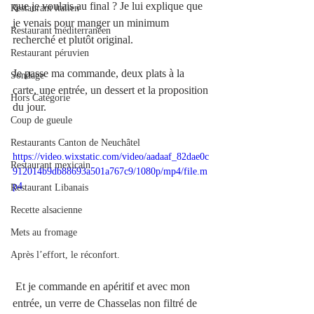
que je voulais au final ? Je lui explique que 
Restaurant italien
je venais pour manger un minimum 
Restaurant méditerranéen
recherché et plutôt original.
Restaurant péruvien
Je passe ma commande, deux plats à la 
Sondage
carte, une entrée, un dessert et la proposition 
Hors Catégorie
du jour.
Coup de gueule
Restaurants Canton de Neuchâtel
https://video.wixstatic.com/video/aadaaf_82dae0c
Restaurant mexicain
912014b9db88693a501a767c9/1080p/mp4/file.m
p4
Restaurant Libanais
Recette alsacienne
Mets au fromage
Après l’effort, le réconfort.
 Et je commande en apéritif et avec mon 
entrée, un verre de Chasselas non filtré de 