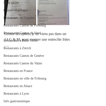
Mets sucrés
Entrées et potages
Restaurants en Gruyère
Restaurants Canton de Fribourg
Restaurants Canton de Vaud
Grosse déception, je ne viens pas dans un 
14 G & M, pour manger une entrecôte frites 
Restaurants à Bulle 1630
….
Restaurants à Zürich
Restaurants Canton de Genève
Restaurants Canton du Valais
Restaurants en France
Restaurants en ville de Fribourg
Restaurants en Alsace
Restaurants à Lyon
Info gastronomique