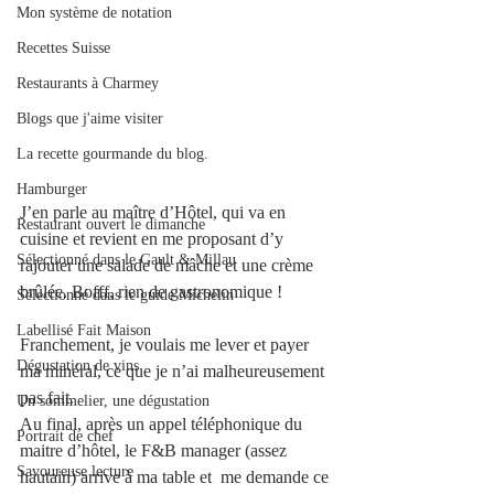
Mon système de notation
Recettes Suisse
Restaurants à Charmey
Blogs que j'aime visiter
La recette gourmande du blog.
Hamburger
J’en parle au maître d’Hôtel, qui va en 
Restaurant ouvert le dimanche
cuisine et revient en me proposant d’y 
Sélectionné dans le Gault & Millau
rajouter une salade de mâche et une crème 
brûlée. Bofff, rien de gastronomique !
Sélectionné dans le guide Michelin
Labellisé Fait Maison
Franchement, je voulais me lever et payer 
Dégustation de vins
ma minéral, ce que je n’ai malheureusement 
pas fait.
Un sommelier, une dégustation
Au final, après un appel téléphonique du 
Portrait de chef
maitre d’hôtel, le F&B manager (assez 
Savoureuse lecture
hautain) arrive à ma table et  me demande ce 