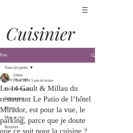
Cuisinier
Post
Tous les posts
Admin
Tous les posts
2 févr. 2024
5 min de lecture
Le 14 Gault & Millau du
Café-Restaurant
restaurant Le Patio de l’hôtel
Dégustation
Mirador, est pour la vue, le
Divers
Mets et vins
parking, parce que je doute
Recettes
que ce soit pour la cuisine ?