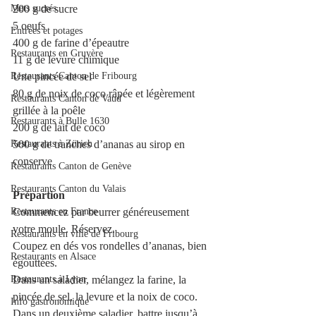
Mets sucrés
200 g de sucre 
5 oeufs
Entrées et potages
400 g de farine d’épeautre
Restaurants en Gruyère
11 g de levure chimique
Restaurants Canton de Fribourg
Une pincée de sel
80 g de noix de coco râpée et légèrement 
Restaurants Canton de Vaud
grillée à la poêle
Restaurants à Bulle 1630
200 g de lait de coco
Restaurants à Zürich
500 g de tranches d’ananas au sirop en 
conserve 
Restaurants Canton de Genève
Restaurants Canton du Valais
Prépartion 
Restaurants en France
Commencez par beurrer généreusement 
votre moule. Réservez.
Restaurants en ville de Fribourg
Coupez en dés vos rondelles d’ananas, bien 
Restaurants en Alsace
égouttées.
Restaurants à Lyon
Dans un saladier, mélangez la farine, la 
pincée de sel, la levure et la noix de coco.
Info gastronomique
Dans un deuxième saladier, battre jusqu’à 