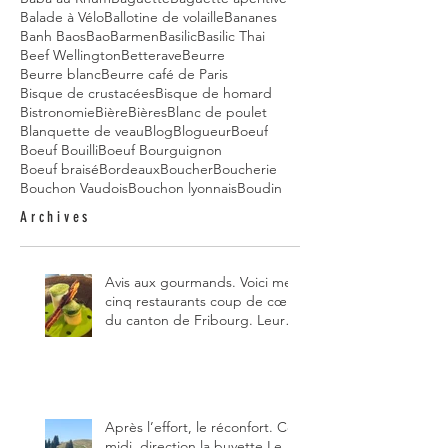
Balade à Vélo
Ballotine de volaille
Bananes
Banh Baos
Bao
Barmen
Basilic
Basilic Thai
Beef Wellington
Betterave
Beurre
Beurre blanc
Beurre café de Paris
Bisque de crustacées
Bisque de homard
Bistronomie
Bière
Bières
Blanc de poulet
Blanquette de veau
Blog
Blogueur
Boeuf
Boeuf Bouilli
Boeuf Bourguignon
Boeuf braisé
Bordeaux
Boucher
Boucherie
Bouchon Vaudois
Bouchon lyonnais
Boudin
Archives
Avis aux gourmands. Voici mes
cinq restaurants coup de cœur
du canton de Fribourg. Leurs
particularités : un très bon
rapport qualité-prix-plaisir.
Alors, ne tardez pas à aller les
visiter !
Après l’effort, le réconfort. Ce
midi, direction la buvette Le