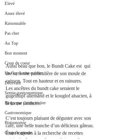
Elevé
Assez élevé
Raisonnable
Pas cher
Au Top
Bon moment
Coup de coeur
Aussi beau que bon, le Bundt Cake est  qui 
Un flop à vite oublier
tire sa forme particulière de son moule de 
cuisson. Tout en hauteur et en rainures. 
Décevant
Les ancêtres du bundt cake seraient le 
Semie-gastronomique
gugelhupf allemand et le kouglof alsacien, à 
Blogs que j'aime visiter
la forme similaire.
Gastronomique
C’est toujours plaisant de déguster avec son 
Bistronomie
café, une belle tranche d’un délicieux gâteau.
Coup de gueule
Étant toujours à la recherche de recettes 