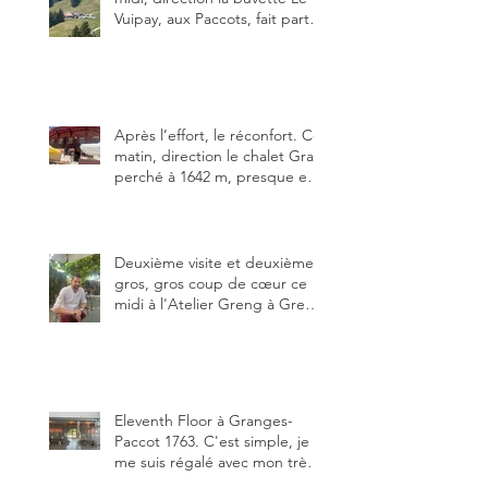
Vuipay, aux Paccots, fait partie
des trois meilleures buvettes
que j’ai visitées du canton de
Fribourg. Pour ne pas dire la
meilleure.
Après l’effort, le réconfort. Ce
matin, direction le chalet Grat
perché à 1642 m, presque en
dessous des Gastlosen. C’est
ma deuxième visite au Chalet
Grat et toujours avec autant
de plaisir.
Deuxième visite et deuxième
gros, gros coup de cœur ce
midi à l'Atelier Greng à Greng
3280, un établissement repris
depuis début avril 2025 par un
jeune couple, Valérie Bieri et
Michel Hojac.
Eleventh Floor à Granges-
Paccot 1763. C'est simple, je
me suis régalé avec mon très
bon smash burger