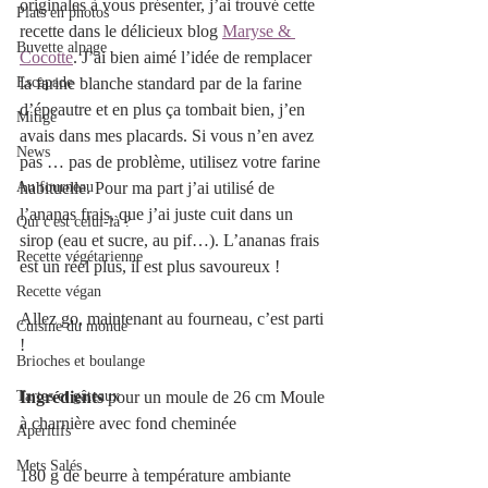
originales à vous présenter, j’ai trouvé cette 
Plats en photos
recette dans le délicieux blog 
Maryse & 
Buvette alpage
Cocotte
. J’ai bien aimé l’idée de remplacer 
Escapade
la farine blanche standard par de la farine 
d’épeautre et en plus ça tombait bien, j’en 
Mitigé
avais dans mes placards. Si vous n’en avez 
News
pas … pas de problème, utilisez votre farine 
Au fourneau
habituelle. Pour ma part j’ai utilisé de 
l’ananas frais, que j’ai juste cuit dans un 
Qui c'est celui-là ?
sirop (eau et sucre, au pif…). L’ananas frais 
Recette végétarienne
est un réel plus, il est plus savoureux ! 
Recette végan
Allez go, maintenant au fourneau, c’est parti 
Cuisine du monde
!
Brioches et boulange
Tartes et gâteaux
Ingrédients
 pour un moule de 26 cm Moule 
à charnière avec fond cheminée 
Apéritifs
Mets Salés
180 g de beurre à température ambiante