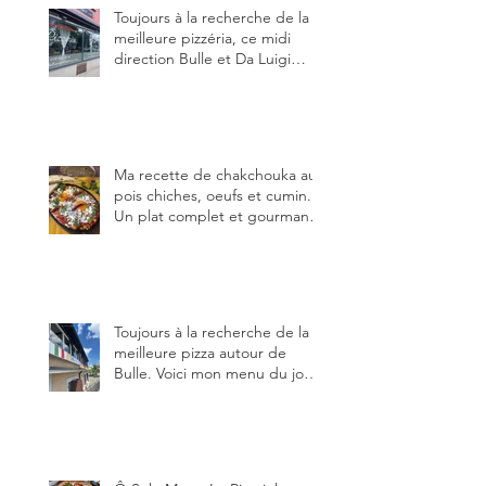
Toujours à la recherche de la
meilleure pizzéria, ce midi
direction Bulle et Da Luigi
Bella Napoli.
Ma recette de chakchouka aux
pois chiches, oeufs et cumin.
Un plat complet et gourmand,
qui peut être aussi bien
en manger au brunch, au
lunch ou au souper. Ma
recette en photos.
Toujours à la recherche de la
meilleure pizza autour de
Bulle. Voici mon menu du jour
au restaurant Trattoria 2.0, à La
Tour-de-Trême 1635.