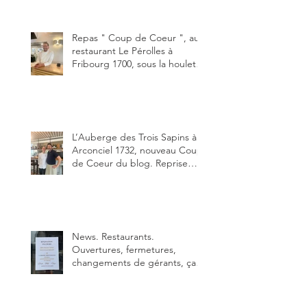
"Oklahoma" en forma triples.
Un burger que j'ai noté 8,5 sur
10.
Repas " Coup de Coeur ", au
restaurant Le Pérolles à
Fribourg 1700, sous la houlette
depuis début février de Julien
Ayer et Victor Moriez le
nouveau chef des lieux.
L’Auberge des Trois Sapins à
Arconciel 1732, nouveau Coup
de Coeur du blog. Reprise
depuis quelques jours (le 2
juin), par Sandra Hayoz et
Sébastien Haas, elle cartonne
déjà.
News. Restaurants.
Ouvertures, fermetures,
changements de gérants, ça
bouge dans le canton et
notamment à Bulle (trois
établissements), La Berra