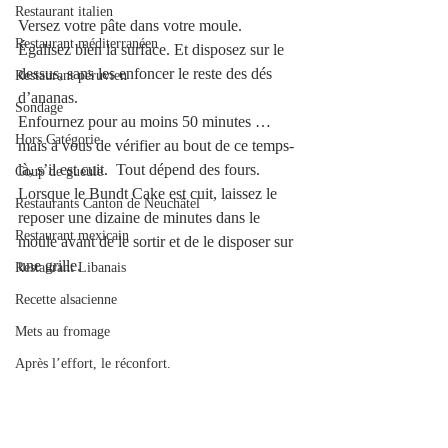
Restaurant italien
Versez votre pâte dans votre moule. 
Restaurant méditerranéen
Égalisez bien la surface. Et disposez sur le 
dessus, sans les enfoncer le reste des dés 
Restaurant péruvien
d’ananas.
Sondage
Enfournez pour au moins 50 minutes … 
Hors Catégorie
mais à vous de vérifier au bout de ce temps-
là, s’il est cuit.  Tout dépend des fours.
Coup de gueule
Lorsque le Bundt Cake est cuit, laissez le 
Restaurants Canton de Neuchâtel
reposer une dizaine de minutes dans le 
Restaurant mexicain
moule avant de le sortir et de le disposer sur 
une grille.
Restaurant Libanais
Recette alsacienne
Mets au fromage
Après l’effort, le réconfort.