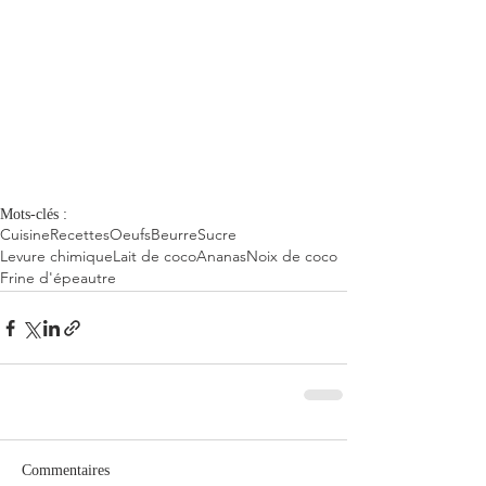
Mots-clés :
Cuisine
Recettes
Oeufs
Beurre
Sucre
Levure chimique
Lait de coco
Ananas
Noix de coco
Frine d'épeautre
Commentaires