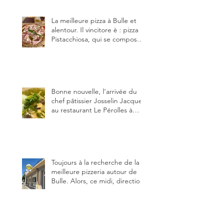
(deux) et Charmey (un).
La meilleure pizza à Bulle et
alentour. Il vincitore è : pizza
Pistacchiosa, qui se compose
de fior di latte, de mortadelle,
crème de pistache et
stracciatella, dal Centro
Italiano, Da Danielle.
Bonne nouvelle, l’arrivée du
chef pâtissier Josselin Jacquet
au restaurant Le Pérolles à
Fribourg. Info Gault & Millau
Channel.
Toujours à la recherche de la
meilleure pizzeria autour de
Bulle. Alors, ce midi, direction
le restaurant le Tivoli, une
adresse qui m’a été conseillée
sur FB et que je ne connaissais
pas.