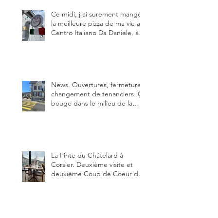
Ce midi, j’ai surement mangé
la meilleure pizza de ma vie au
Centro Italiano Da Daniele, à
Bulle. Elle était absolument
parfaite.
News. Ouvertures, fermeture,
changement de tenanciers. Ça
bouge dans le milieu de la
restauration dans le canton de
Fribourg. La prochaine
réouverture: l'Auberge des
Trois Sapin à Arconciel le 2
juin.
La Pinte du Châtelard à
Corsier. Deuxième visite et
deuxième Coup de Coeur du
blog, pour cette agréable
Pinte, son accueil rare, et sa
très bonne cuisine.