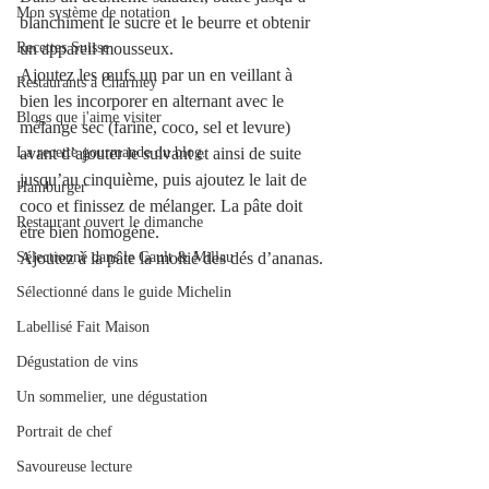
Mon système de notation
blanchiment le sucre et le beurre et obtenir 
Recettes Suisse
un appareil mousseux.
Ajoutez les œufs un par un en veillant à 
Restaurants à Charmey
bien les incorporer en alternant avec le 
Blogs que j'aime visiter
mélange sec (farine, coco, sel et levure) 
La recette gourmande du blog.
avant d’ajouter le suivant et ainsi de suite 
jusqu’au cinquième, puis ajoutez le lait de 
Hamburger
coco et finissez de mélanger. La pâte doit 
Restaurant ouvert le dimanche
être bien homogène. 
Sélectionné dans le Gault & Millau
Ajoutez à la pâte la moitié des dés d’ananas.
Sélectionné dans le guide Michelin
Labellisé Fait Maison
Dégustation de vins
Un sommelier, une dégustation
Portrait de chef
Savoureuse lecture