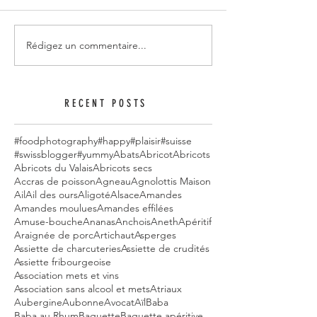
Rédigez un commentaire...
RECENT POSTS
#foodphotography
#happy
#plaisir
#suisse
#swissblogger
#yummy
Abats
Abricot
Abricots
Abricots du Valais
Abricots secs
Accras de poisson
Agneau
Agnolottis Maison
Ail
Ail des ours
Aligoté
Alsace
Amandes
Amandes moulues
Amandes effilées
Amuse-bouche
Ananas
Anchois
Aneth
Apéritif
Araignée de porc
Artichaut
Asperges
Assiette de charcuteries
Assiette de crudités
Assiette fribourgeoise
Association mets et vins
Association sans alcool et mets
Atriaux
Aubergine
Aubonne
Avocat
Aïl
Baba
Baba au Rhum
Baguette
Baguette apéritive