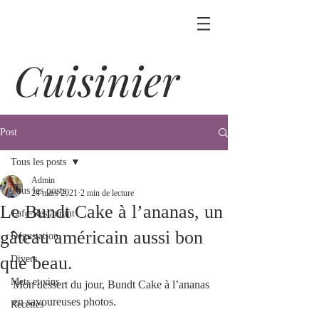
Cuisinier
Post
Tous les posts
Admin
Tous les posts
24 mars 2021
2 min de lecture
Le Bundt Cake à l’ananas, un
Café-Restaurant
gâteau américain aussi bon
Dégustation
que beau.
Divers
Mets et vins
Mon dessert du jour, Bundt Cake à l’ananas 
en savoureuses photos.
Recettes