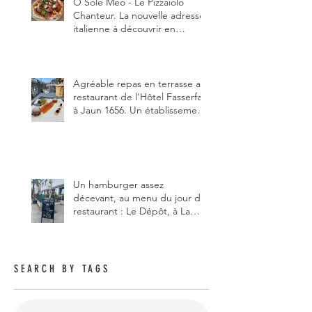
Ô Sole Meo - Le Pizzaiolo
Chanteur. La nouvelle adresse
italienne à découvrir en
Gruyère, au Pâquier et profiter
des talents de chanteur du
pizzaiolo, et chanteur d'opéra
dans l'âme, en mangeant.
Agréable repas en terrasse au
restaurant de l'Hôtel Fasserfall
à Jaun 1656. Un établissement
qui vient de changer de
gérant et de chef, ce début
d'année.
Un hamburger assez
décevant, au menu du jour du
restaurant : Le Dépôt, à La
Roche 1634.
SEARCH BY TAGS