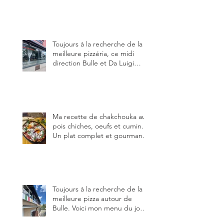
blog, pour cette agréable
Pinte, son accueil rare, et sa
très bonne cuisine.
Toujours à la recherche de la
meilleure pizzéria, ce midi
direction Bulle et Da Luigi
Bella Napoli.
Ma recette de chakchouka aux
pois chiches, oeufs et cumin.
Un plat complet et gourmand,
qui peut être aussi bien
en manger au brunch, au
lunch ou au souper. Ma
recette en photos.
Toujours à la recherche de la
meilleure pizza autour de
Bulle. Voici mon menu du jour
au restaurant Trattoria 2.0, à La