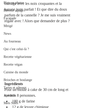
Plats en photos
mariage avec les noix croquantes et la 
banane juste parfait ! Et que dire du doux 
Buvette alpage
parfum de la cannelle ? Je me suis vraiment 
Escapade
régalé avec ! Alors que demander de plus ?
Mitigé
News
Au fourneau
Qui c'est celui-là ?
Recette végétarienne
Recette végan
Cuisine du monde
Brioches et boulange
Ingrédients
Tartes et gâteaux
Pour un moule à cake de 30 cm de long et 
environ 8 personnes. 
Apéritifs
180 g de farine
Mets Salés
12 g de levure chimique 