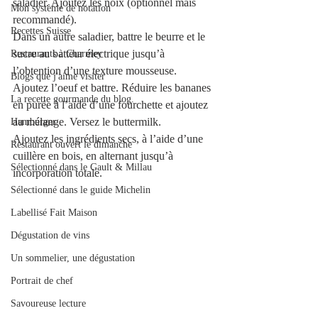
saladier. Ajoutez les noix (optionnel mais 
Mon système de notation
recommandé).
Recettes Suisse
Dans un autre saladier, battre le beurre et le 
sucre au batteur électrique jusqu’à 
Restaurants à Charmey
l’obtention d’une texture mousseuse. 
Blogs que j'aime visiter
Ajoutez l’oeuf et battre. Réduire les bananes 
La recette gourmande du blog.
en purée à l’aide d’une fourchette et ajoutez 
au mélange. Versez le buttermilk.
Hamburger
Ajoutez les ingrédients secs, à l’aide d’une 
Restaurant ouvert le dimanche
cuillère en bois, en alternant jusqu’à 
Sélectionné dans le Gault & Millau
incorporation totale.
Sélectionné dans le guide Michelin
Labellisé Fait Maison
Dégustation de vins
Un sommelier, une dégustation
Portrait de chef
Savoureuse lecture