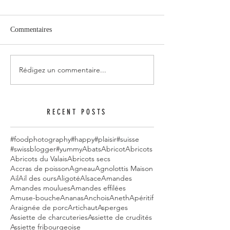
Commentaires
Rédigez un commentaire...
RECENT POSTS
#foodphotography
#happy
#plaisir
#suisse
#swissblogger
#yummy
Abats
Abricot
Abricots
Abricots du Valais
Abricots secs
Accras de poisson
Agneau
Agnolottis Maison
Ail
Ail des ours
Aligoté
Alsace
Amandes
Amandes moulues
Amandes effilées
Amuse-bouche
Ananas
Anchois
Aneth
Apéritif
Araignée de porc
Artichaut
Asperges
Assiette de charcuteries
Assiette de crudités
Assiette fribourgeoise