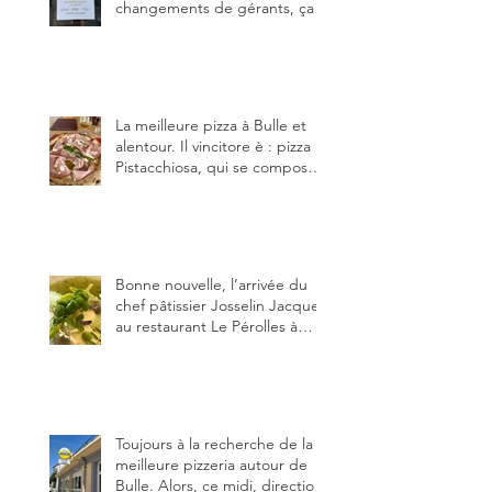
changements de gérants, ça
bouge dans le canton et
notamment à Bulle (trois
établissements), La Berra
(deux) et Charmey (un).
La meilleure pizza à Bulle et
alentour. Il vincitore è : pizza
Pistacchiosa, qui se compose
de fior di latte, de mortadelle,
crème de pistache et
stracciatella, dal Centro
Italiano, Da Danielle.
Bonne nouvelle, l’arrivée du
chef pâtissier Josselin Jacquet
au restaurant Le Pérolles à
Fribourg. Info Gault & Millau
Channel.
Toujours à la recherche de la
meilleure pizzeria autour de
Bulle. Alors, ce midi, direction