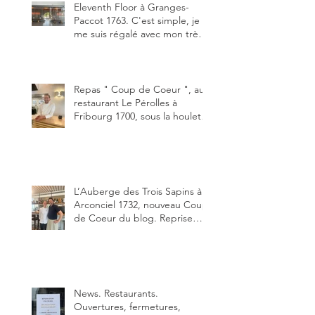
Eleventh Floor à Granges-
Paccot 1763. C'est simple, je
me suis régalé avec mon très
bon smash burger
"Oklahoma" en forma triples.
Un burger que j'ai noté 8,5 sur
10.
Repas " Coup de Coeur ", au
restaurant Le Pérolles à
Fribourg 1700, sous la houlette
depuis début février de Julien
Ayer et Victor Moriez le
nouveau chef des lieux.
L’Auberge des Trois Sapins à
Arconciel 1732, nouveau Coup
de Coeur du blog. Reprise
depuis quelques jours (le 2
juin), par Sandra Hayoz et
Sébastien Haas, elle cartonne
déjà.
News. Restaurants.
Ouvertures, fermetures,