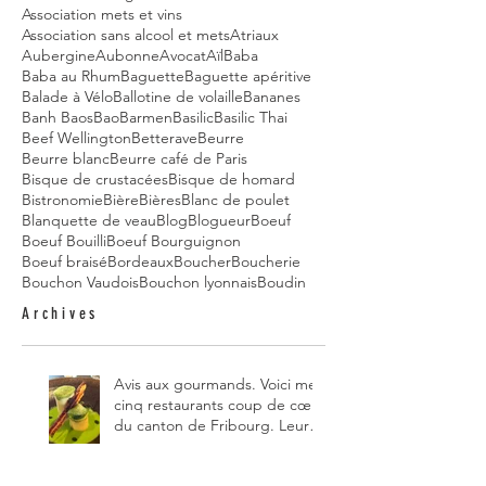
Association mets et vins
Association sans alcool et mets
Atriaux
Aubergine
Aubonne
Avocat
Aïl
Baba
Baba au Rhum
Baguette
Baguette apéritive
Balade à Vélo
Ballotine de volaille
Bananes
Banh Baos
Bao
Barmen
Basilic
Basilic Thai
Beef Wellington
Betterave
Beurre
Beurre blanc
Beurre café de Paris
Bisque de crustacées
Bisque de homard
Bistronomie
Bière
Bières
Blanc de poulet
Blanquette de veau
Blog
Blogueur
Boeuf
Boeuf Bouilli
Boeuf Bourguignon
Boeuf braisé
Bordeaux
Boucher
Boucherie
Bouchon Vaudois
Bouchon lyonnais
Boudin
Archives
Avis aux gourmands. Voici mes
cinq restaurants coup de cœur
du canton de Fribourg. Leurs
particularités : un très bon
rapport qualité-prix-plaisir.