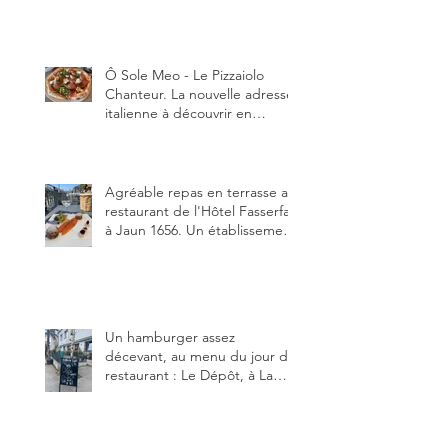
Tour-de-Trême 1635.
Ô Sole Meo - Le Pizzaiolo
Chanteur. La nouvelle adresse
italienne à découvrir en
Gruyère, au Pâquier et profiter
des talents de chanteur du
pizzaiolo, et chanteur d'opéra
dans l'âme, en mangeant.
Agréable repas en terrasse au
restaurant de l'Hôtel Fasserfall
à Jaun 1656. Un établissement
qui vient de changer de
gérant et de chef, ce début
d'année.
Un hamburger assez
décevant, au menu du jour du
restaurant : Le Dépôt, à La
Roche 1634.