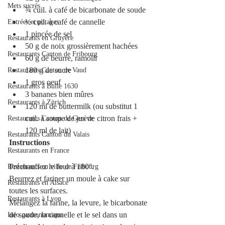
Mets sucrés
¾ cuil. à café de bicarbonate de soude
½ cuil. à café de cannelle
Entrées et potages
1 pincée de sel
Restaurants en Gruyère
50 g de noix grossièrement hachées 
Restaurants Canton de Fribourg
60 g de beurre, ramolli
180 g de sucre
Restaurants Canton de Vaud
1 gros oeuf
Restaurants à Bulle 1630
3 bananes bien mûres
Restaurants à Zürich
120 ml de buttermilk (ou substitut 1 
cuil. à soupe de jus de citron frais + 
Restaurants Canton de Genève
120 ml de lait)
Restaurants Canton du Valais
Instructions
Restaurants en France
Préchauffez le four à 180°. 
Restaurants en ville de Fribourg
Beurrez et fariner un moule à cake sur 
Restaurants en Alsace
toutes les surfaces.
Restaurants à Lyon
Mélangez la farine, la levure, le bicarbonate 
de soude, la cannelle et le sel dans un 
Info gastronomique