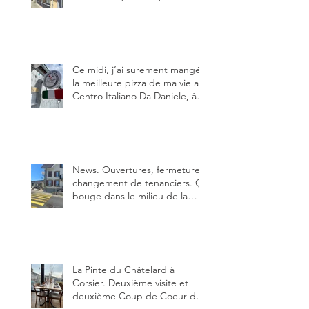
le restaurant le Tivoli, une
adresse qui m’a été conseillée
sur FB et que je ne connaissais
pas.
Ce midi, j’ai surement mangé
la meilleure pizza de ma vie au
Centro Italiano Da Daniele, à
Bulle. Elle était absolument
parfaite.
News. Ouvertures, fermeture,
changement de tenanciers. Ça
bouge dans le milieu de la
restauration dans le canton de
Fribourg. La prochaine
réouverture: l'Auberge des
Trois Sapin à Arconciel le 2
juin.
La Pinte du Châtelard à
Corsier. Deuxième visite et
deuxième Coup de Coeur du