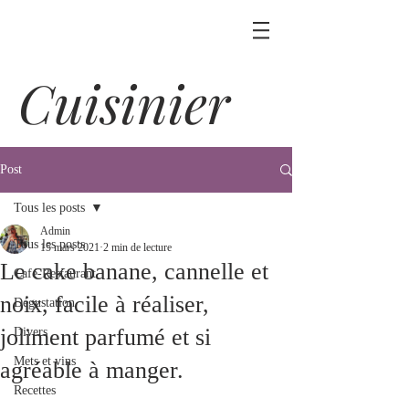
Cuisinier
Post
Tous les posts
Admin
Tous les posts
15 mars 2021
2 min de lecture
Le cake banane, cannelle et
Café-Restaurant
noix, facile à réaliser,
Dégustation
joliment parfumé et si
Divers
Mets et vins
agréable à manger.
Recettes