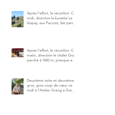
Alors, ne tardez pas à aller les
visiter !
Après l’effort, le réconfort. Ce
midi, direction la buvette Le
Vuipay, aux Paccots, fait partie
des trois meilleures buvettes
que j’ai visitées du canton de
Fribourg. Pour ne pas dire la
meilleure.
Après l’effort, le réconfort. Ce
matin, direction le chalet Grat
perché à 1642 m, presque en
dessous des Gastlosen. C’est
ma deuxième visite au Chalet
Grat et toujours avec autant
de plaisir.
Deuxième visite et deuxième
gros, gros coup de cœur ce
midi à l'Atelier Greng à Greng
3280, un établissement repris
depuis début avril 2025 par un
jeune couple, Valérie Bieri et
Michel Hojac.