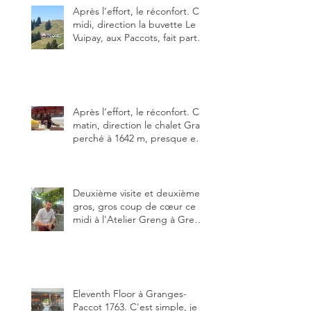
Après l’effort, le réconfort. Ce
midi, direction la buvette Le
Vuipay, aux Paccots, fait partie
des trois meilleures buvettes
que j’ai visitées du canton de
Fribourg. Pour ne pas dire la
meilleure.
Après l’effort, le réconfort. Ce
matin, direction le chalet Grat
perché à 1642 m, presque en
dessous des Gastlosen. C’est
ma deuxième visite au Chalet
Grat et toujours avec autant
de plaisir.
Deuxième visite et deuxième
gros, gros coup de cœur ce
midi à l'Atelier Greng à Greng
3280, un établissement repris
depuis début avril 2025 par un
jeune couple, Valérie Bieri et
Michel Hojac.
Eleventh Floor à Granges-
Paccot 1763. C'est simple, je