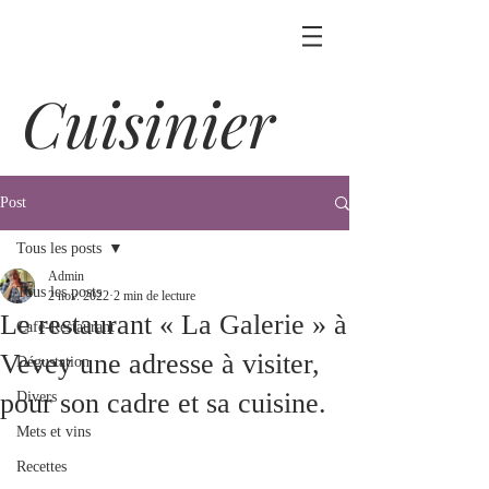
Cuisinier
Post
Tous les posts
Admin
Tous les posts
2 nov. 2022
2 min de lecture
Le restaurant « La Galerie » à
Café-Restaurant
Vevey une adresse à visiter,
Dégustation
pour son cadre et sa cuisine.
Divers
Mets et vins
Recettes