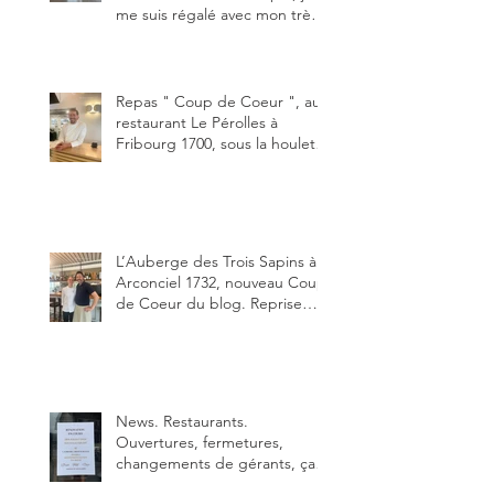
me suis régalé avec mon très
bon smash burger
"Oklahoma" en forma triples.
Un burger que j'ai noté 8,5 sur
10.
Repas " Coup de Coeur ", au
restaurant Le Pérolles à
Fribourg 1700, sous la houlette
depuis début février de Julien
Ayer et Victor Moriez le
nouveau chef des lieux.
L’Auberge des Trois Sapins à
Arconciel 1732, nouveau Coup
de Coeur du blog. Reprise
depuis quelques jours (le 2
juin), par Sandra Hayoz et
Sébastien Haas, elle cartonne
déjà.
News. Restaurants.
Ouvertures, fermetures,
changements de gérants, ça
bouge dans le canton et