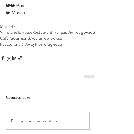
❤️❤️ Bon
❤️ Moyen 
Mots-clés :
Vin blanc
Terrasse
Restaurant français
Vin rouge
Vaud
Café Gourmand
Accras de poisson
Restaurant à Vevey
Ribs d'agneau
Commentaires
Rédigez un commentaire...