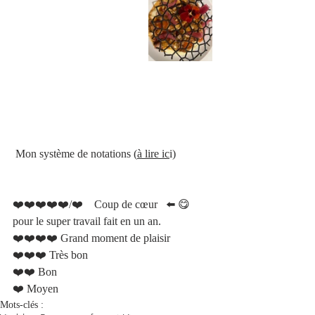
 Mon système de notations 
(
à lire ic
i)
❤️❤️❤️❤️❤️/❤️    Coup de cœur   ⬅️ 😋 
pour le super travail fait en un an. 
❤️❤️❤️❤️ Grand moment de plaisir 
❤️❤️❤️ Très bon 	
❤️❤️ Bon
❤️ Moyen 
Mots-clés :