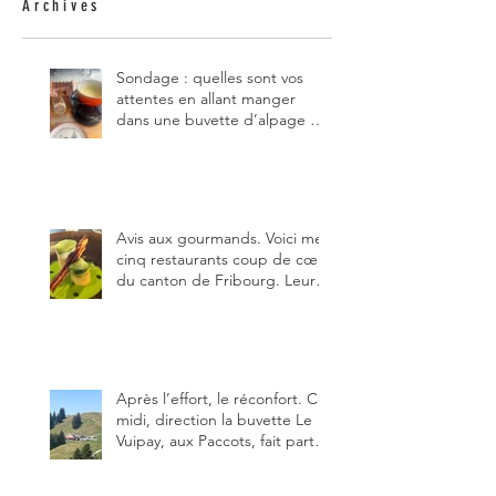
Archives
Sondage : quelles sont vos
attentes en allant manger
dans une buvette d’alpage et,
pour vous, quelle est la
meilleure du canton de
Fribourg ?
Avis aux gourmands. Voici mes
cinq restaurants coup de cœur
du canton de Fribourg. Leurs
particularités : un très bon
rapport qualité-prix-plaisir.
Alors, ne tardez pas à aller les
visiter !
Après l’effort, le réconfort. Ce
midi, direction la buvette Le
Vuipay, aux Paccots, fait partie
des trois meilleures buvettes
que j’ai visitées du canton de