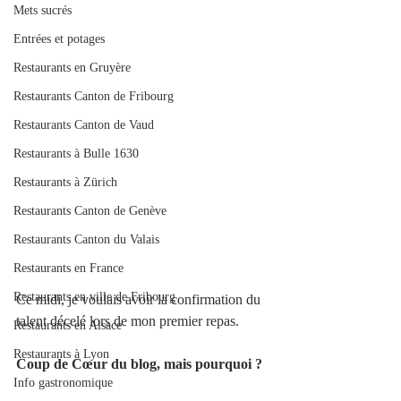
Mets sucrés
Entrées et potages
Restaurants en Gruyère
Restaurants Canton de Fribourg
Restaurants Canton de Vaud
Restaurants à Bulle 1630
Restaurants à Zürich
Restaurants Canton de Genève
Restaurants Canton du Valais
Restaurants en France
Restaurants en ville de Fribourg
Ce midi, je voulais avoir la confirmation du 
talent décelé lors de mon premier repas.
Restaurants en Alsace
Restaurants à Lyon
Coup de Cœur du blog, mais pourquoi ?
Info gastronomique