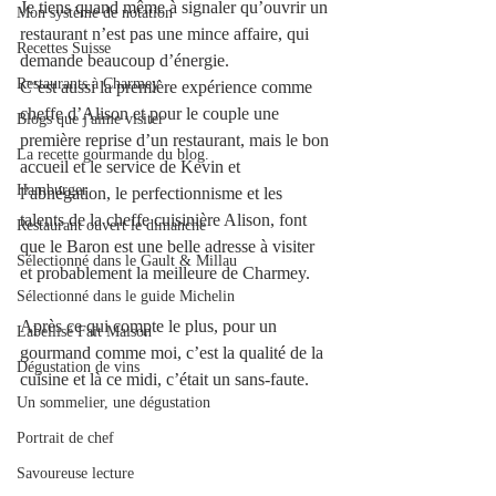
Je tiens quand même à signaler qu’ouvrir un 
Mon système de notation
restaurant n’est pas une mince affaire, qui 
Recettes Suisse
demande beaucoup d’énergie. 
Restaurants à Charmey
C’est aussi la première expérience comme 
cheffe d’Alison et pour le couple une 
Blogs que j'aime visiter
première reprise d’un restaurant, mais le bon 
La recette gourmande du blog.
accueil et le service de Kevin et 
Hamburger
l’abnégation, le perfectionnisme et les 
talents de la cheffe cuisinière Alison, font 
Restaurant ouvert le dimanche
que le Baron est une belle adresse à visiter 
Sélectionné dans le Gault & Millau
et probablement la meilleure de Charmey.
Sélectionné dans le guide Michelin
Après ce qui compte le plus, pour un 
Labellisé Fait Maison
gourmand comme moi, c’est la qualité de la 
Dégustation de vins
cuisine et là ce midi, c’était un sans-faute.
Un sommelier, une dégustation
Portrait de chef
Savoureuse lecture