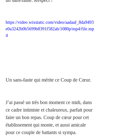
un sans-faute. Respect !
https://video.wixstatic.com/video/aadaaf_8da9493
e0a3242b0b5699b8391f582ab/1080p/mp4/file.mp
4
Un sans-faute qui mérite ce Coup de Cœur. 
J’ai passé un très bon moment ce midi, dans 
ce cadre intimiste et chaleureux, parfait pour 
faire un bon repas. Coup de cœur pour cet 
établissement qui monte, et aussi amicale 
pour ce couple de battants si sympa.