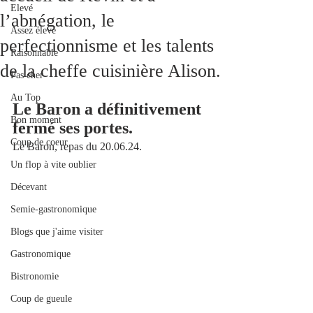
Elevé
l’abnégation, le
Assez élevé
perfectionnisme et les talents
Raisonnable
de la cheffe cuisinière Alison.
Pas cher
Au Top
Le Baron a définitivement 
Bon moment
fermé ses portes.
Coup de coeur
Le Baron, repas du 20.06.24.
Un flop à vite oublier
Décevant
Semie-gastronomique
Blogs que j'aime visiter
Gastronomique
Bistronomie
Coup de gueule