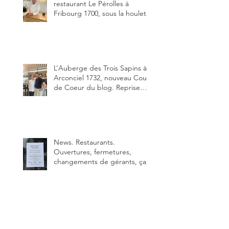
restaurant Le Pérolles à
Fribourg 1700, sous la houlette
depuis début février de Julien
Ayer et Victor Moriez le
nouveau chef des lieux.
L’Auberge des Trois Sapins à
Arconciel 1732, nouveau Coup
de Coeur du blog. Reprise
depuis quelques jours (le 2
juin), par Sandra Hayoz et
Sébastien Haas, elle cartonne
déjà.
News. Restaurants.
Ouvertures, fermetures,
changements de gérants, ça
bouge dans le canton et
notamment à Bulle (trois
établissements), La Berra
(deux) et Charmey (un).
La meilleure pizza à Bulle et
alentour. Il vincitore è : pizza