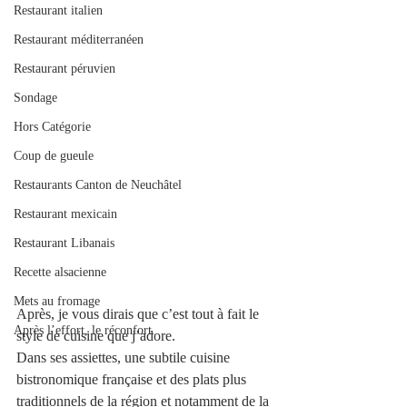
Restaurant italien
Restaurant méditerranéen
Restaurant péruvien
Sondage
Hors Catégorie
Coup de gueule
Restaurants Canton de Neuchâtel
Restaurant mexicain
Restaurant Libanais
Recette alsacienne
Mets au fromage
Après, je vous dirais que c’est tout à fait le 
Après l’effort, le réconfort.
style de cuisine que j’adore.
Dans ses assiettes, une subtile cuisine 
bistronomique française et des plats plus 
traditionnels de la région et notamment de la 