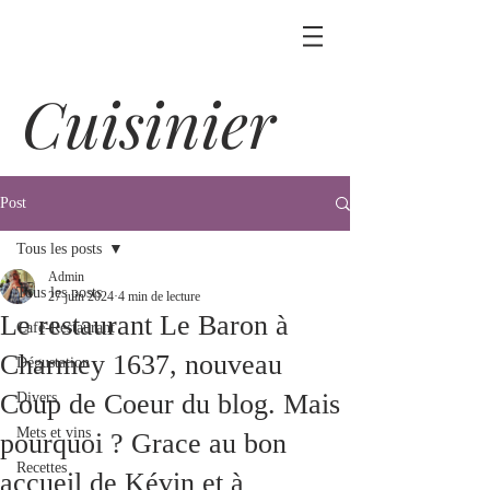
Cuisinier
Post
Tous les posts
Admin
Tous les posts
27 juin 2024
4 min de lecture
Le restaurant Le Baron à
Café-Restaurant
Charmey 1637, nouveau
Dégustation
Coup de Coeur du blog. Mais
Divers
Mets et vins
pourquoi ? Grace au bon
Recettes
accueil de Kévin et à