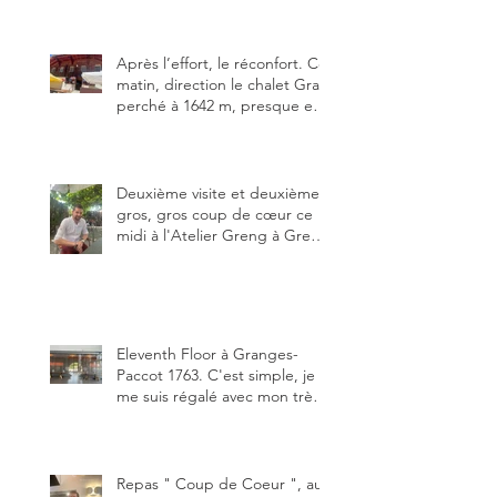
Fribourg. Pour ne pas dire la
meilleure.
Après l’effort, le réconfort. Ce
matin, direction le chalet Grat
perché à 1642 m, presque en
dessous des Gastlosen. C’est
ma deuxième visite au Chalet
Grat et toujours avec autant
de plaisir.
Deuxième visite et deuxième
gros, gros coup de cœur ce
midi à l'Atelier Greng à Greng
3280, un établissement repris
depuis début avril 2025 par un
jeune couple, Valérie Bieri et
Michel Hojac.
Eleventh Floor à Granges-
Paccot 1763. C'est simple, je
me suis régalé avec mon très
bon smash burger
"Oklahoma" en forma triples.
Un burger que j'ai noté 8,5 sur
10.
Repas " Coup de Coeur ", au