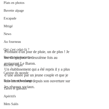
Plats en photos
Buvette alpage
Escapade
Mitigé
News
Au fourneau
Qui c'est celui-là ?
Profitant d'un jour de pluie, un de plus ! Je 
me dirige pour la deuxième fois au 
Recette végétarienne
restaurant Le Baron.
Recette végan
Un établissement qui a été repris il y a plus 
Cuisine du monde
d’une année par un jeune couple et que je 
suis attentivement depuis son ouverture sur 
Brioches et boulange
les réseaux sociaux.
Tartes et gâteaux
Apéritifs
Mets Salés