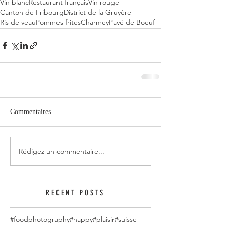
Vin blanc
Restaurant français
Vin rouge
Canton de Fribourg
District de la Gruyère
Ris de veau
Pommes frites
Charmey
Pavé de Boeuf
Commentaires
Rédigez un commentaire...
RECENT POSTS
#foodphotography
#happy
#plaisir
#suisse