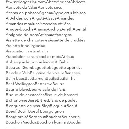
#swissblogger
#yummy
Abats
Abricot
Abricots
Abricots du Valais
Abricots secs
Accras de poisson
Agneau
Agnolottis Maison
Ail
Ail des ours
Aligoté
Alsace
Amandes
Amandes moulues
Amandes effilées
Amuse-bouche
Ananas
Anchois
Aneth
Apéritif
Araignée de porc
Artichaut
Asperges
Assiette de charcuteries
Assiette de crudités
Assiette fribourgeoise
Association mets et vins
Association sans alcool et mets
Atriaux
Aubergine
Aubonne
Avocat
Aïl
Baba
Baba au Rhum
Baguette
Baguette apéritive
Balade à Vélo
Ballotine de volaille
Bananes
Banh Baos
Bao
Barmen
Basilic
Basilic Thai
Beef Wellington
Betterave
Beurre
Beurre blanc
Beurre café de Paris
Bisque de crustacées
Bisque de homard
Bistronomie
Bière
Bières
Blanc de poulet
Blanquette de veau
Blog
Blogueur
Boeuf
Boeuf Bouilli
Boeuf Bourguignon
Boeuf braisé
Bordeaux
Boucher
Boucherie
Bouchon Vaudois
Bouchon lyonnais
Boudin